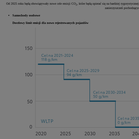
Od 2025 roku będą obowiązywały nowe cele emisji CO
, które będą opierać się na bardziej rygorystycz
2
zanieczyszczeń pochodząc
Samochody osobowe
Docelowy limit emisji dla nowo rejestrowanych pojazdów
150
Cel na 2021-2024
118 g/km
Cel na 2025-2029
100
94 g/km
Cel na 2030-2034
50 g/km
50
Cel na 203
WLTP
0 g/km
0
2020
2025
2030
2035
20