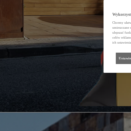
Wykorzystu
Chcemy ułatwi
umieszczane 
ulepszać funk
celów reklamo
ich ustawieni
Ustawie