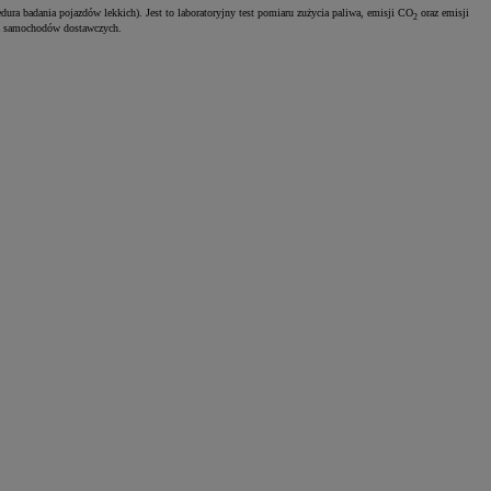
ura badania pojazdów lekkich). Jest to laboratoryjny test pomiaru zużycia paliwa, emisji CO
oraz emisji
2
z samochodów dostawczych.