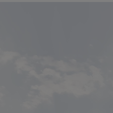
Od
105 300 zł
Corolla Hatchback
HYBRID