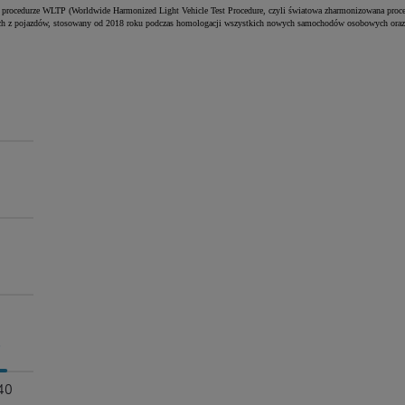
nej procedurze WLTP (Worldwide Harmonized Light Vehicle Test Procedure, czyli światowa zharmonizowana proced
ych z pojazdów, stosowany od 2018 roku podczas homologacji wszystkich nowych samochodów osobowych ora
5
40