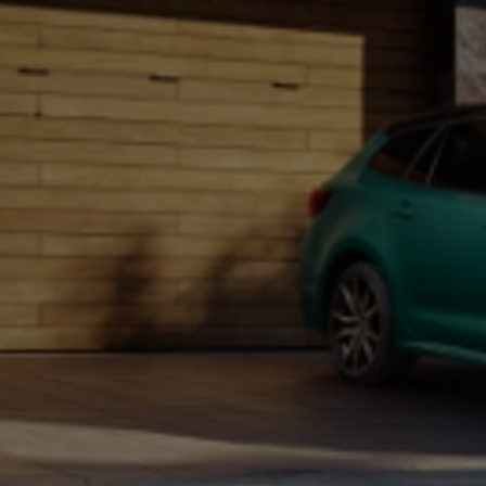
Od
81 900 zł
Yaris Cross
HYBRID