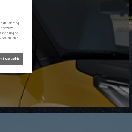
okie, które są
potrzeby i
także służą do
łatwo zmienić
uj wszystkie