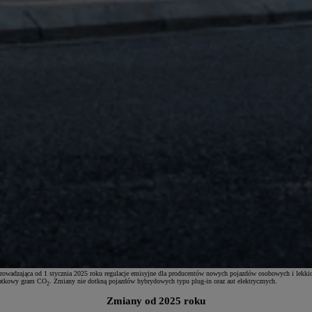
rowadzająca od 1 stycznia 2025 roku regulacje emisyjne dla producentów nowych pojazdów osobowych i lekk
odatkowy gram CO
. Zmiany nie dotkną pojazdów hybrydowych typu plug-in oraz aut elektrycznych.
2
Zmiany od 2025 roku