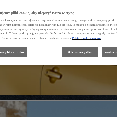
jemy pliki cookie, aby ulepszyć naszą witrynę
ć Ci korzystanie z naszej strony i usprawnić świadczenie usług, dlatego wykorzystujemy pliki co
na Twoim komputerze, telefonie komórkowym lub tablecie. Pomagają one nam zrozumieć Twoje 
cjonalność naszej witryny. Są wykorzystywane do dostarczania usług i narzędzi osób trzecich, a 
wych. Zalecamy akceptację wszystkich plików cookie. Jeżeli nie wyrażasz na to zgody, możesz 
a. Szczegółowe informacje na ten temat znajdziesz w naszej
Polityce plików cookie.
nia plików cookie
Odrzuć wszystkie
Zaakcept