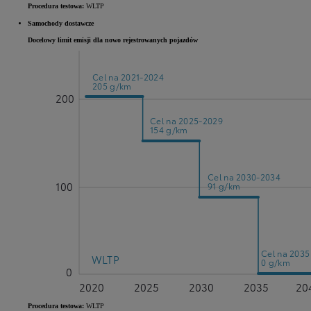
Procedura testowa:
WLTP
Samochody dostawcze
Docelowy limit emisji dla nowo rejestrowanych pojazdów
Cel na 2021-2024
205 g/km
200
Cel na 2025-2029
154 g/km
Cel na 2030-2034
100
91 g/km
Cel na 2035
WLTP
0 g/km
0
2020
2025
2030
2035
20
Procedura testowa:
WLTP