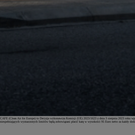
CAFE (Clean Air for Europe) to Decyzja wykonawcza Komisji (UE) 2023/1623 z dnia 3 sierpnia 2023 roku wp
niespełniających wyznaczonych limitów będą zobowiązani płacić karę w wysokości 95 Euro netto za każdy d