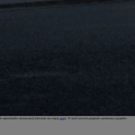
ich samochodów dostawczych (dowiedz się więcej
tutaj
). W myśl nowych przepisów producenci pojazdów