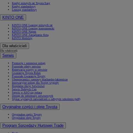
Kredyt niższych rat Toyota Easy
Kredyt standardowy
Leasing standardowy
KINTO ONE
KINTO ONE Leasing niższych rat
KINTO ONE Leasing konsumencki
KINTO ONE Najem
KINTO ONE Zarządzanie flotą
KINTO Mobility
Dla właścicieli
Dla właścicieli
Serwis
Promocje i sezonowe usługi
Pozostałe oferty serwisu
Rezerwacja wizyty w serwisie
Gwarancja Toyota Relax
Pozostałe Gwarancje Toyoty
Ubezpieczenia i naprawy blacharsko-lakiernicze
Innowacyjne usługi dla Twojej wygody
Bezpłatne Akcje Serwisowe
Serwis Dobrych Cen
Serwis w ASO się opłaca
Dostęp do informacji serwisowych
Wykaz wydanych zaświadczeń o odbytym szkoleniu (pdf)
Oryginalne części i oleje Toyota
Oryginalne części Toyoty
Oryginalne oleje Toyoty
Program Sprzedaży Hurtowej Trade