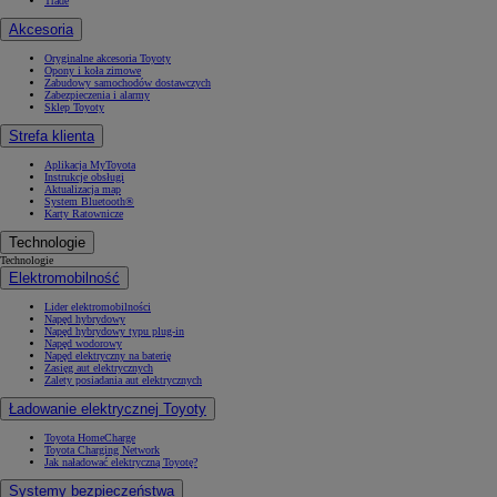
Trade
Akcesoria
Oryginalne akcesoria Toyoty
Opony i koła zimowe
Zabudowy samochodów dostawczych
Zabezpieczenia i alarmy
Sklep Toyoty
Strefa klienta
Aplikacja MyToyota
Instrukcje obsługi
Aktualizacja map
System Bluetooth®
Karty Ratownicze
Technologie
Technologie
Elektromobilność
Lider elektromobilności
Napęd hybrydowy
Napęd hybrydowy typu plug-in
Napęd wodorowy
Napęd elektryczny na baterię
Zasięg aut elektrycznych
Zalety posiadania aut elektrycznych
Ładowanie elektrycznej Toyoty
Toyota HomeCharge
Toyota Charging Network
Jak naładować elektryczną Toyotę?
Systemy bezpieczeństwa