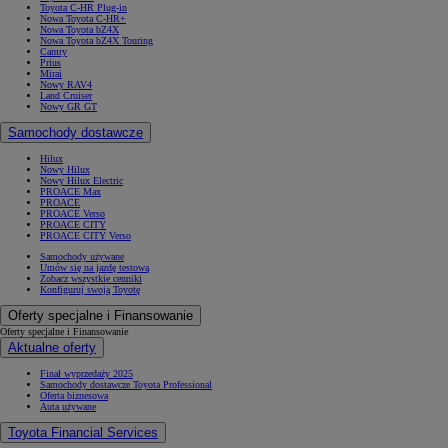
Toyota C-HR Plug-in
Nowa Toyota C-HR+
Nowa Toyota bZ4X
Nowa Toyota bZ4X Touring
Camry
Prius
Mirai
Nowy RAV4
Land Cruiser
Nowy GR GT
Samochody dostawcze
Hilux
Nowy Hilux
Nowy Hilux Electric
PROACE Max
PROACE
PROACE Verso
PROACE CITY
PROACE CITY Verso
Samochody używane
Umów się na jazdę testową
Zobacz wszystkie cenniki
Konfiguruj swoją Toyotę
Oferty specjalne i Finansowanie
Oferty specjalne i Finansowanie
Aktualne oferty
Finał wyprzedaży 2025
Samochody dostawcze Toyota Professional
Oferta biznesowa
Auta używane
Toyota Financial Services