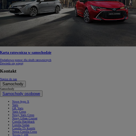
Karta ratownicza w samochodzie
Dodatkowa pomoc dla służb ratowniczych
Dowiedz się więcej
Kontakt
Napisz do nas
Samochody
Samochody
Samochody osobowe
Nowe Aygo X
Yaris
GR Yaris
Yaris Cross
Nowy Yaris Cross
Nowy Urban Cruiser
Corolla Hatchback
Corolla Sedan
Corolla TS Kombi
Nowa Corolla Cross
Toyota C-HR