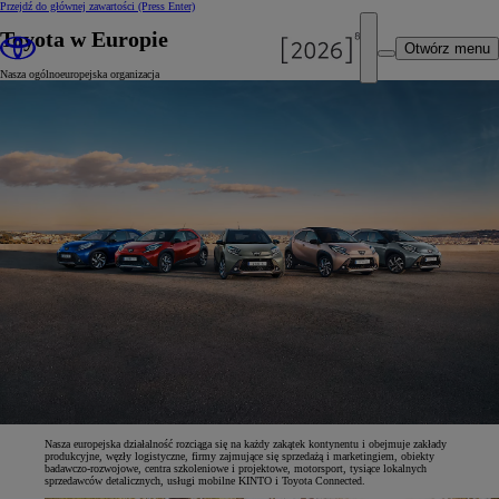
Przejdź do głównej zawartości
(Press Enter)
Toyota w Europie
Otwórz menu
Nasza ogólnoeuropejska organizacja
Nasza europejska działalność rozciąga się na każdy zakątek kontynentu i obejmuje zakłady
produkcyjne, węzły logistyczne, firmy zajmujące się sprzedażą i marketingiem, obiekty
badawczo-rozwojowe, centra szkoleniowe i projektowe, motorsport, tysiące lokalnych
sprzedawców detalicznych, usługi mobilne KINTO i Toyota Connected.