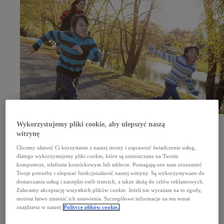
Wykorzystujemy pliki cookie, aby ulepszyć naszą
Sześć dekad rozwoju w Europie
witrynę
Nasza europejska historia zaczęła się bardzo skromnie. Miało to miejsce na początku lat
60. XX wieku, gdy z Japonii sprowadzano niewielkie liczby importowanych pojazdów. Od tego
Chcemy ułatwić Ci korzystanie z naszej strony i usprawnić świadczenie usług,
czasu zrobiliśmy wiele, by Europa stała się jednym z najważniejszych i najdynamiczniej się
rozwijających rynków – nie tylko w zakresie sprzedaży samochodów, ale także miejsca ich
dlatego wykorzystujemy pliki cookie, które są umieszczane na Twoim
projektowania, konstruowania i budowy.
komputerze, telefonie komórkowym lub tablecie. Pomagają one nam zrozumieć
Od 1963 roku
Twoje potrzeby i ulepszać funkcjonalność naszej witryny. Są wykorzystywane do
dostarczania usług i narzędzi osób trzecich, a także służą do celów reklamowych.
W 1963 roku z Japonii sprowadzono 400 samochodów Toyota Crown do naszego pierwszego
europejskiego dystrybutora – Erla Auto, co zapoczątkowało obecność Toyoty w Europie.
Zalecamy akceptację wszystkich plików cookie. Jeżeli nie wyrażasz na to zgody,
>25 000
możesz łatwo zmienić ich ustawienia. Szczegółowe informacje na ten temat
znajdziesz w naszej
Polityce plików cookie.
Zatrudniamy ponad 25 000 osób w całej Europie.
11 mld EUR