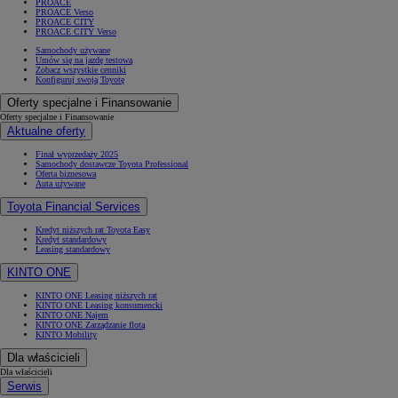
PROACE
PROACE Verso
PROACE CITY
PROACE CITY Verso
Samochody używane
Umów się na jazdę testową
Zobacz wszystkie cenniki
Konfiguruj swoją Toyotę
Oferty specjalne i Finansowanie
Oferty specjalne i Finansowanie
Aktualne oferty
Finał wyprzedaży 2025
Samochody dostawcze Toyota Professional
Oferta biznesowa
Auta używane
Toyota Financial Services
Kredyt niższych rat Toyota Easy
Kredyt standardowy
Leasing standardowy
KINTO ONE
KINTO ONE Leasing niższych rat
KINTO ONE Leasing konsumencki
KINTO ONE Najem
KINTO ONE Zarządzanie flotą
KINTO Mobility
Dla właścicieli
Dla właścicieli
Serwis