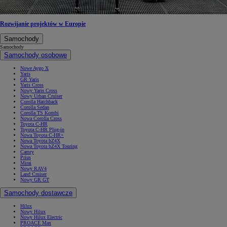
Rozwijanie projektów w Europie
Samochody
Samochody
Samochody osobowe
Nowe Aygo X
Yaris
GR Yaris
Yaris Cross
Nowy Yaris Cross
Nowy Urban Cruiser
Corolla Hatchback
Corolla Sedan
Corolla TS Kombi
Nowa Corolla Cross
Toyota C-HR
Toyota C-HR Plug-in
Nowa Toyota C-HR+
Nowa Toyota bZ4X
Nowa Toyota bZ4X Touring
Camry
Prius
Mirai
Nowy RAV4
Land Cruiser
Nowy GR GT
Samochody dostawcze
Hilux
Nowy Hilux
Nowy Hilux Electric
PROACE Max