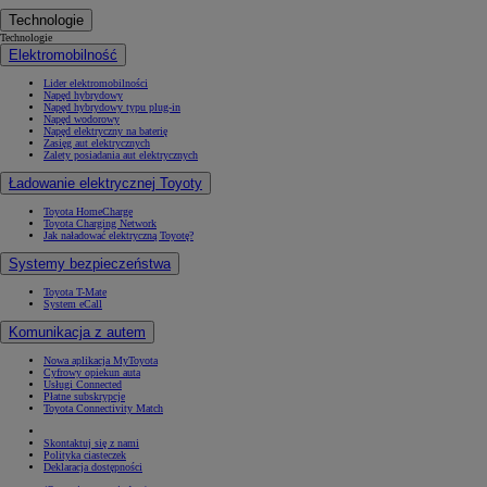
Technologie
Technologie
Elektromobilność
Lider elektromobilności
Napęd hybrydowy
Napęd hybrydowy typu plug-in
Napęd wodorowy
Napęd elektryczny na baterię
Zasięg aut elektrycznych
Zalety posiadania aut elektrycznych
Ładowanie elektrycznej Toyoty
Toyota HomeCharge
Toyota Charging Network
Jak naładować elektryczną Toyotę?
Systemy bezpieczeństwa
Toyota T-Mate
System eCall
Komunikacja z autem
Nowa aplikacja MyToyota
Cyfrowy opiekun auta
Usługi Connected
Płatne subskrypcje
Toyota Connectivity Match
Skontaktuj się z nami
Polityka ciasteczek
Deklaracja dostępności