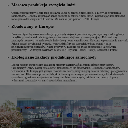
Masowa produkcja szczęścia ludzi
Obecnie postrzegamy siebie jako dostawcę usług w zakresie mobilności, a nie tylko producenta
samochodów. Chcemy zaspakajać każdą potrzebę w zakresie mobilności, zapewniając kompleksowe
rozwiązania dla wszystkich klientów. Ma nam w tym pomóc KINTO Europe.
Zbudowany w Europie
Prace nad tym, by nasze samochody były wydajniejsze i pozostawiały jak najniższy ślad węglowy
zaczęliśmy, zanim stało się to głównym tematem całej branży motoryzacyjnej. Dokonaliśmy
znacznych inwestycji w technologię hybrydową i ogniwa paliwowe. Od czasu wprowadzenia na rynek
Priusa, naszej oryginalnej hybrydy, wprowadziliśmy na europejskie drogi ponad 4 mln
zelektryfikowanych pojazdów. Nasze hybrydy w Europie nie tylko sprzedajemy, ale również
produkujemy – w naszych zakładach w Wielkiej Brytanii, Francji, Turcji, Czechach i Polsce.
Ekologiczne zakłady produkujące samochody
Dzięki naszym europejskim zakładom możemy zaoferować klientom krótsze czasy dostaw
i zmniejszyć wpływ naszej działalności transportowej na środowisko. Budowanie samochodów
w Europie i dla Europy jest jednym z aspektów naszej pracy mającej na celu ochronę i pielęgnowanie
środowiska. Utworzone przez nas fabryki i biura są światowymi pionierami nowych i skutecznych
sposobów ograniczania odpadów, ochrony zasobów naturalnych, minimalizacji emisji i pracy
w harmonii z otaczającym nas środowiskiem naturalnym.