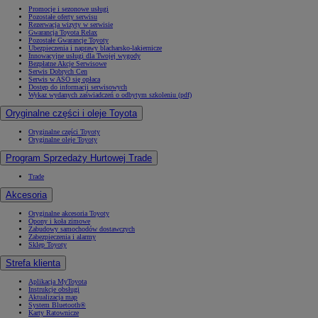
Promocje i sezonowe usługi
Pozostałe oferty serwisu
Rezerwacja wizyty w serwisie
Gwarancja Toyota Relax
Pozostałe Gwarancje Toyoty
Ubezpieczenia i naprawy blacharsko-lakiernicze
Innowacyjne usługi dla Twojej wygody
Bezpłatne Akcje Serwisowe
Serwis Dobrych Cen
Serwis w ASO się opłaca
Dostęp do informacji serwisowych
Wykaz wydanych zaświadczeń o odbytym szkoleniu (pdf)
Oryginalne części i oleje Toyota
Oryginalne części Toyoty
Oryginalne oleje Toyoty
Program Sprzedaży Hurtowej Trade
Trade
Akcesoria
Oryginalne akcesoria Toyoty
Opony i koła zimowe
Zabudowy samochodów dostawczych
Zabezpieczenia i alarmy
Sklep Toyoty
Strefa klienta
Aplikacja MyToyota
Instrukcje obsługi
Aktualizacja map
System Bluetooth®
Karty Ratownicze