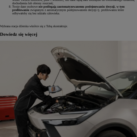
dochodzenia lub obrony roszczeń;
Twoje dane osobowe
nie podlegają zautomatyzowanemu podejmowaniu decyzji, w tym
profilowaniu
związanym z automatycznym podejmowaniem decyzji tj. profilowaniu które
odbywałoby się bez udziału człowieka.
Wybrana stacja dilerska wkrótce się z Tobą skontaktuje.
Dowiedz się więcej