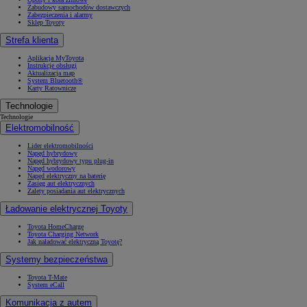
Zabudowy samochodów dostawczych
Zabezpieczenia i alarmy
Sklep Toyoty
Strefa klienta
Aplikacja MyToyota
Instrukcje obsługi
Aktualizacja map
System Bluetooth®
Karty Ratownicze
Technologie
Technologie
Elektromobilność
Lider elektromobilności
Napęd hybrydowy
Napęd hybrydowy typu plug-in
Napęd wodorowy
Napęd elektryczny na baterię
Zasięg aut elektrycznych
Zalety posiadania aut elektrycznych
Ładowanie elektrycznej Toyoty
Toyota HomeCharge
Toyota Charging Network
Jak naładować elektryczną Toyotę?
Systemy bezpieczeństwa
Toyota T-Mate
System eCall
Komunikacja z autem