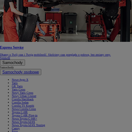
Express Service
Dbamy o Twój czas i Twoją mobilność. Skrócimy czas przeglądu o połowę, bez zmiany ceny.
Sprawdź
Samochody
Samochody
Samochody osobowe
Nowe Aygo X
Yaris
GR Yaris
Yaris Cross
Nowy Yaris Cross
Nowy Urban Cruiser
Corolla Hatchback
Corolla Sedan
Corolla TS Kombi
Nowa Corolla Cross
Toyota C-HR
Toyota C-HR Plug-in
Nowa Toyota C-HR+
Nowa Toyota bZ4X
Nowa Toyota bZ4X Touring
Camry
Prius