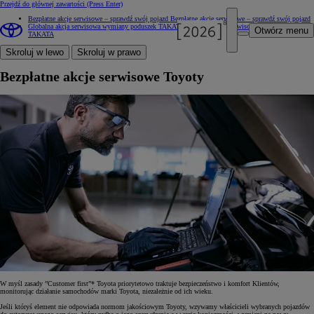
Przejdź do głównej zawartości
(Press Enter)
Bezpłatne akcje serwisowe – sprawdź swój pojazd
Bezpłatne akcje serwisowe – sprawdź swój pojazd
Globalna akcja serwisowa wymiany poduszek TAKATA
Globalna akcja serwisowa wymiany poduszek
Otwórz menu
TAKATA
Skroluj w lewo
Skroluj w prawo
Bezpłatne akcje serwisowe Toyoty
W myśl zasady ”Customer first”* Toyota priorytetowo traktuje bezpieczeństwo i komfort Klientów,
monitorując działanie samochodów marki Toyota, niezależnie od ich wieku.
Jeśli któryś element nie odpowiada normom jakościowym Toyoty, wzywamy właścicieli wybranych pojazdów