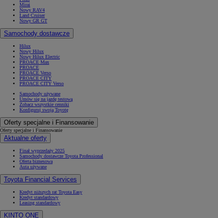
Mirai
Nowy RAV4
Land Cruiser
Nowy GR GT
Samochody dostawcze
Hilux
Nowy Hilux
Nowy Hilux Electric
PROACE Max
PROACE
PROACE Verso
PROACE CITY
PROACE CITY Verso
Samochody używane
Umów się na jazdę testową
Zobacz wszystkie cenniki
Konfiguruj swoją Toyotę
Oferty specjalne i Finansowanie
Oferty specjalne i Finansowanie
Aktualne oferty
Finał wyprzedaży 2025
Samochody dostawcze Toyota Professional
Oferta biznesowa
Auta używane
Toyota Financial Services
Kredyt niższych rat Toyota Easy
Kredyt standardowy
Leasing standardowy
KINTO ONE