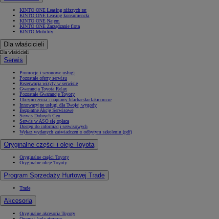
KINTO ONE Leasing niższych rat
KINTO ONE Leasing konsumencki
KINTO ONE Najem
KINTO ONE Zarządzanie flotą
KINTO Mobility
Dla właścicieli
Dla właścicieli
Serwis
Promocje i sezonowe usługi
Pozostałe oferty serwisu
Rezerwacja wizyty w serwisie
Gwarancja Toyota Relax
Pozostałe Gwarancje Toyoty
Ubezpieczenia i naprawy blacharsko-lakiernicze
Innowacyjne usługi dla Twojej wygody
Bezpłatne Akcje Serwisowe
Serwis Dobrych Cen
Serwis w ASO się opłaca
Dostęp do informacji serwisowych
Wykaz wydanych zaświadczeń o odbytym szkoleniu (pdf)
Oryginalne części i oleje Toyota
Oryginalne części Toyoty
Oryginalne oleje Toyoty
Program Sprzedaży Hurtowej Trade
Trade
Akcesoria
Oryginalne akcesoria Toyoty
Opony i koła zimowe