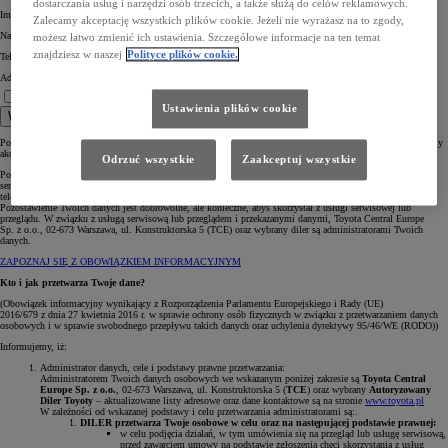
dostarczania usług i narzędzi osób trzecich, a także służą do celów reklamowych.
Imię *
Zalecamy akceptację wszystkich plików cookie. Jeżeli nie wyrażasz na to zgody,
Nazwisko *
możesz łatwo zmienić ich ustawienia. Szczegółowe informacje na ten temat
znajdziesz w naszej
Polityce plików cookie.
Telefon komórkowy *
Adres e-mail *
Rozumiem informację.
Jestem zainteresowany umówieniem na serwis lub przegląd. *
Ustawienia plików cookie
Wyślij
Pola oznaczone * są obowiązkowe, aby wybrany Diler mógł skontaktować się z Tobą w celu omówienia oferty
akcesoryjnej.
Odrzuć wszystkie
Zaakceptuj wszystkie
Pozostawiasz nam swoje dane osobowe poprzez formularz stanowiący prośbę o umówienie i realizację usługi
serwisowej lub przeglądu. W ten sposób, podajesz nam swoje dane celem skontaktowania się z Tobą
telefonicznie lub mailowo.
Pozostawienie Twoich danych jest dobrowolne, ale konieczne, abyś skorzystał z usługi serwisowej lub
przeglądu. W związku z usługą serwisową lub przeglądem i przekazanymi danymi, Toyota Central Europe
Sp. z o.o., 02-673 Warszawa, ul. Konstruktorska 5 (TCE) oraz wybrany diler są administratorami Twoich
danych.
ZAPOZNAJ SIĘ Z OBOWIĄZKIEM INFORMACYJNYM
Kto i jak przetwarza Twoje dane?
(Obowiązek informacyjny wynikający z Rozporządzenia Parlamentu Europejskiego i Rady (UE)
2016/679 z dnia 27 kwietnia 2016 r. w sprawie ochrony osób fizycznych w związku z przetwarzaniem danych
osobowych i w sprawie swobodnego przepływu takich danych oraz uchylenia dyrektywy 95/46/WE (RODO))
Informujemy, iż:
Administrator danych, cele i podstawy prawne przetwarzania:
Administratorem Twoich danych osobowych we wskazanym poniżej zakresie są
Toyota Central
Europe Sp. z o.o.
, 02-673 Warszawa, ul. Konstruktorska 5 (
TCE
) oraz wybrany
Autoryzowany
Diler Toyoty
– aktualizowane listy adresowe oraz dane kontaktowe są na stronie
www.toyota.pl
W zależności od wskazanej podstawy i celu przetwarzania administratorami są:.
DILER przetwarza Twoje osobowe w celu oraz na następującej podstawie prawnej:
w celu podjęcia działań, w tym umówienia się na przegląd lub usługę serwisową,
przed zawarciem umowy na podstawie zgłoszenia chęci skorzystania z usług