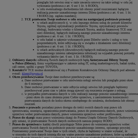
przeglądu lub serwisu oraz w razie zawarcia umowy na takie usługi w celu jej
wykonania (podstawa z art. 6 ust 1 lit. b RODO),
w celu ewentualnego dochodzenia lub obrony przed roszczeniami będącym
realizacją prawnie uzasadnionego interesu Dilera (podstawa z art. 6 ust. 1 lit.
f RODO) (np. zapłata mandatu);
TCE przetwarza Twoje osobowe w celu oraz na następującej podstawie prawnej:
w celach analitycznych tj. w celu lepszego doboru usług do potrzeb klientów
Toyota, ogólnej optymalizacji produktów Toyota, optymalizacji procesów
obsługi, budowania wiedzy o klientach Toyota, analizy finansowej TCE oraz
sieci dilerskiej, będących realizacją naszego prawnie uzasadnionego interesu
(podstawa z art. 6 ust. 1 lit. f RODO);
w celu badań w zakresie wykonanych przez Dilerów umów i usług w tym
posprzedażnych, które odbywają się w związku z działaniem sieci dilerskiej)
(podstawa z art. 6 ust. 1 lit. f RODO);
w celach archiwalnych (dowodowych) będących realizacją naszego prawnie
uzasadnionego interesu zabezpieczenia informacji na wypadek prawnej potrzeby
wykazania faktów (art. 6 ust. 1 lit. f RODO);
Odbiorcy danych:
odbiorcą Twoich danych osobowych będą
Autoryzowani Dilerzy Toyoty
w Polsce (Dilerzy)
, firmy współpracujące w zakresie usług IT, usług marketingowych, badań rynku,
call center, spółki z grupy TOYOTA;
Kontakt:
W TCE można skontaktować się z Punktem Kontaktowym Ochrony Danych pod adresem
e-mail:
klient@toyota.pl
Okres przechowywania:
Twoje dane osobowe przechowywane są:
Dane osobowe przetwarzane w celu umówienia usługi serwisu lub przeglądu przez okres
do 6 miesięcy;
Dane osobowe przetwarzane w razie odbycia usługi serwisu lub przeglądu będziemy
przechowywać przez czas w jakim mogą ujawnić się roszczenia związane z usługą;
w przypadku przetwarzania danych w celu realizacji naszego prawnie uzasadnionego interesu
- przez okres do czasu złożenia przez Ciebie sprzeciwu, z zastrzeżeniem konieczności
przetwarzania danych do końca okresu niezbędnego do ustalenia, dochodzenia lub obrony
roszczeń.
Pouczenie o prawach:
posiadasz prawo dostępu do treści swoich danych oraz prawo ich
sprostowania, usunięcia, ograniczenia przetwarzania, prawo do przenoszenia danych, prawo wniesienia
sprzeciwu wobec przetwarzania danych, prawo wniesienia sprzeciwu wobec profilowania;
Prawo do skargi:
masz prawo wniesienia skargi do Prezesa Urzędu Ochrony Danych Osobowych,
gdy uznasz, iż przetwarzanie Twoich danych osobowych narusza przepisy RODO;
Prawo do sprzeciwu:
w każdej chwili przysługuje Tobie prawo do wniesienia sprzeciwu wobec
przetwarzania Twoich danych na podstawie prawnie uzasadnionego interesu, opisanego powyżej.
Przestaniemy przetwarzać Twoje dane w tych celach, chyba że będziemy w stanie wykazać, że
w stosunku do tych danych istnieją dla nas ważne prawnie uzasadnione podstawy, które są nadrzędne
wobec Twoich interesów, praw i wolności, lub dane będą nam niezbędne do ewentualnego ustalenia,