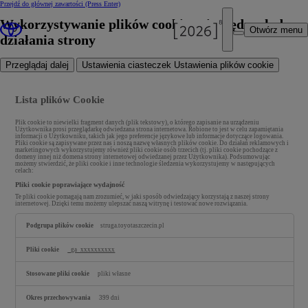
Przejdź do głównej zawartości
(Press Enter)
Wykorzystywanie plików cookies niezbędnych do
Otwórz menu
działania strony
Przeglądaj dalej
Ustawienia ciasteczek
Ustawienia plików cookie
Lista plików Cookie
Plik cookie to niewielki fragment danych (plik tekstowy), o którego zapisanie na urządzeniu
Użytkownika prosi przeglądarkę odwiedzana strona internetowa. Robione to jest w celu zapamiętania
informacji o Użytkowniku, takich jak jego preferencje językowe lub informacje dotyczące logowania.
Pliki cookie są zapisywane przez nas i noszą nazwę własnych plików cookie. Do działań reklamowych i
marketingowych wykorzystujemy również pliki cookie osób trzecich (tj. pliki cookie pochodzące z
domeny innej niż domena strony internetowej odwiedzanej przez Użytkownika). Podsumowując
możemy stwierdzić, że pliki cookie i inne technologie śledzenia wykorzystujemy w następujących
celach:
Pliki cookie poprawiające wydajność
Te pliki cookie pomagają nam zrozumieć, w jaki sposób odwiedzający korzystają z naszej strony
internetowej. Dzięki temu możemy ulepszać naszą witrynę i testować nowe rozwiązania.
Pliki
cookie
struga.toyotaszczecin.pl
poprawiające
wydajność
_ga_xxxxxxxxxx
pliki własne
399 dni