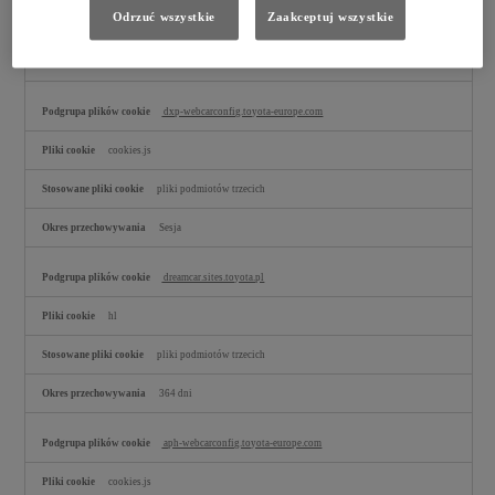
Odrzuć wszystkie
Zaakceptuj wszystkie
pliki podmiotów trzecich
179 dni
dxp-webcarconfig.toyota-europe.com
cookies.js
pliki podmiotów trzecich
Sesja
dreamcar.sites.toyota.pl
hl
pliki podmiotów trzecich
364 dni
aph-webcarconfig.toyota-europe.com
cookies.js