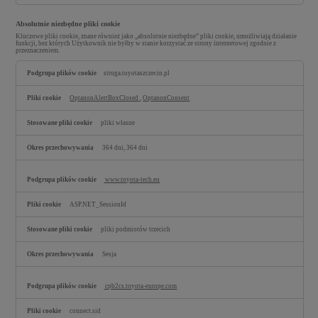
Absolutnie niezbędne pliki cookie
Kluczowe pliki cookie, znane również jako „absolutnie niezbędne” pliki cookie, umożliwiają działanie
funkcji, bez których Użytkownik nie byłby w stanie korzystać ze strony internetowej zgodnie z
przeznaczeniem.
Absolutnie
niezbędne
struga.toyotaszczecin.pl
pliki
cookie
OptanonAlertBoxClosed
,
OptanonConsent
pliki własne
364 dni, 364 dni
www.toyota-tech.eu
ASP.NET_SessionId
pliki podmiotów trzecich
Sesja
cpb2cs.toyota-europe.com
connect.sid