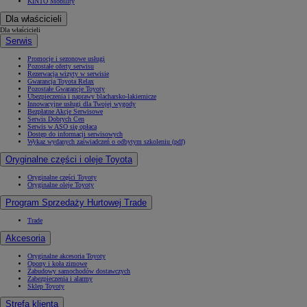
KINTO Mobility
Dla właścicieli
Dla właścicieli
Serwis
Promocje i sezonowe usługi
Pozostałe oferty serwisu
Rezerwacja wizyty w serwisie
Gwarancja Toyota Relax
Pozostałe Gwarancje Toyoty
Ubezpieczenia i naprawy blacharsko-lakiernicze
Innowacyjne usługi dla Twojej wygody
Bezpłatne Akcje Serwisowe
Serwis Dobrych Cen
Serwis w ASO się opłaca
Dostęp do informacji serwisowych
Wykaz wydanych zaświadczeń o odbytym szkoleniu (pdf)
Oryginalne części i oleje Toyota
Oryginalne części Toyoty
Oryginalne oleje Toyoty
Program Sprzedaży Hurtowej Trade
Trade
Akcesoria
Oryginalne akcesoria Toyoty
Opony i koła zimowe
Zabudowy samochodów dostawczych
Zabezpieczenia i alarmy
Sklep Toyoty
Strefa klienta