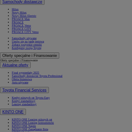
Samochody dostawcze
Hilux
Nowy Hilux
Nowy Hilux Electric
PROACE Max
PROACE
PROACE Verso
PROACE CITY
PROACE CITY Verso
Samochody używane
Umów się na jazdę testową
Zobacz wszystkie cenniki
Konfiguruj swoją Toyotę
Oferty specjalne i Finansowanie
Oferty specjalne i Finansowanie
Aktualne oferty
Finał wyprzedaży 2025
Samochody dostawcze Toyota Professional
Oferta biznesowa
Auta używane
Toyota Financial Services
Kredyt niższych rat Toyota Easy
Kredyt standardowy
Leasing standardowy
KINTO ONE
KINTO ONE Leasing niższych rat
KINTO ONE Leasing konsumencki
KINTO ONE Najem
KINTO ONE Zarządzanie flotą