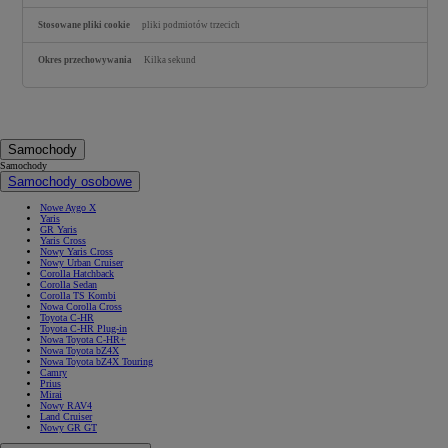
pliki podmiotów trzecich
Kilka sekund
Samochody
Samochody
Samochody osobowe
Nowe Aygo X
Yaris
GR Yaris
Yaris Cross
Nowy Yaris Cross
Nowy Urban Cruiser
Corolla Hatchback
Corolla Sedan
Corolla TS Kombi
Nowa Corolla Cross
Toyota C-HR
Toyota C-HR Plug-in
Nowa Toyota C-HR+
Nowa Toyota bZ4X
Nowa Toyota bZ4X Touring
Camry
Prius
Mirai
Nowy RAV4
Land Cruiser
Nowy GR GT