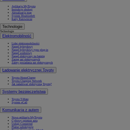
Aplikacja MyToyota
Instrukcje obsługi
Aktualizacja map
System Bluetooth®
Karty Ratownicze
Technologie
Technologie
Elektromobilność
Lider elektromobilności
Napęd hybrydowy
Napęd hybrydowy typu plug-in
Napęd wodorowy
Napęd elektryczny na baterię
Zasięg aut elektrycznych
Zalety posiadania aut elektrycznych
Ładowanie elektrycznej Toyoty
Toyota HomeCharge
Toyota Charging Network
Jak naładować elektryczną Toyotę?
Systemy bezpieczeństwa
Toyota T-Mate
System eCall
Komunikacja z autem
Nowa aplikacja MyToyota
Cyfrowy opiekun auta
Usługi Connected
Płatne subskrypcje