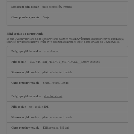
pliki podmiotów trzecich
Sesja
Pliki cookie do targetowania
Są one wykorzystywane do dostosowywania naszych reklam wyświetlanych poza witryną i pomagają
sprawić, aby nasze reklamy i treści były bardziej adekwatne i lepiej dostosowane do Użytkownika.
Pliki
cookie
youtube.com
do
targetowania
YSC, VISITOR_PRIVACY_METADATA, __Secure-xxxxxxx
pliki podmiotów trzecich
Sesja, 179 dni, 179 dni
doubleclick.net
test_cookie, IDE
pliki podmiotów trzecich
Kilka sekund, 389 dni