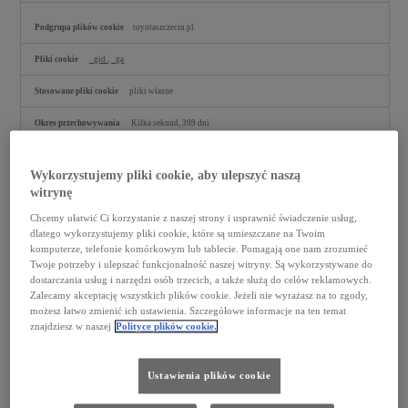
toyotaszczecin.pl
_gid
,
_ga
pliki własne
Kilka sekund, 399 dni
www.toyota-tech.eu
Wykorzystujemy pliki cookie, aby ulepszyć naszą
witrynę
LAN
Chcemy ułatwić Ci korzystanie z naszej strony i usprawnić świadczenie usług,
pliki podmiotów trzecich
dlatego wykorzystujemy pliki cookie, które są umieszczane na Twoim
komputerze, telefonie komórkowym lub tablecie. Pomagają one nam zrozumieć
Kilka sekund
Twoje potrzeby i ulepszać funkcjonalność naszej witryny. Są wykorzystywane do
dostarczania usług i narzędzi osób trzecich, a także służą do celów reklamowych.
Zalecamy akceptację wszystkich plików cookie. Jeżeli nie wyrażasz na to zgody,
Funkcjonalne pliki cookie
możesz łatwo zmienić ich ustawienia. Szczegółowe informacje na ten temat
Te pliki cookie zapamiętują preferencje i ustawienia Użytkownika, co pomaga nam zindywidualizować
znajdziesz w naszej
Polityce plików cookie.
każdą wizytę (np. strony odwiedzone przez Użytkownika).
Funkcjonalne
pliki
youtube.com
cookie
Ustawienia plików cookie
VISITOR_INFO1_LIVE