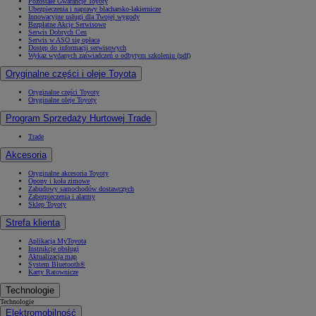
Pozostałe Gwarancje Toyoty
Ubezpieczenia i naprawy blacharsko-lakiernicze
Innowacyjne usługi dla Twojej wygody
Bezpłatne Akcje Serwisowe
Serwis Dobrych Cen
Serwis w ASO się opłaca
Dostęp do informacji serwisowych
Wykaz wydanych zaświadczeń o odbytym szkoleniu (pdf)
Oryginalne części i oleje Toyota
Oryginalne części Toyoty
Oryginalne oleje Toyoty
Program Sprzedaży Hurtowej Trade
Trade
Akcesoria
Oryginalne akcesoria Toyoty
Opony i koła zimowe
Zabudowy samochodów dostawczych
Zabezpieczenia i alarmy
Sklep Toyoty
Strefa klienta
Aplikacja MyToyota
Instrukcje obsługi
Aktualizacja map
System Bluetooth®
Karty Ratownicze
Technologie
Technologie
Elektromobilność