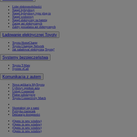
Lider elektromobilności
Napęd hybrydowy
Napęd hybrydowy typu plug-in
Napęd wodorowy
Napęd elektryczny na baterię
Zasięg aut elektrycznych
Zalety posiadania aut elektrycznych
Ładowanie elektrycznej Toyoty
Toyota HomeCharge
Toyota Charging Network
Jak naładować elektryczną Toyotę?
Systemy bezpieczeństwa
Toyota T-Mate
System eCall
Komunikacja z autem
Nowa aplikacja MyToyota
Cyfrowy opiekun auta
Usługi Connected
Płatne subskrypcje
Toyota Connectivity Match
Skontaktuj się z nami
Polityka ciasteczek
Deklaracja dostępności
(Opens in new window)
(Opens in new window)
(Opens in new window)
(Opens in new window)