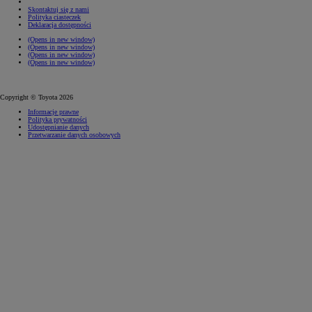
Skontaktuj się z nami
Polityka ciasteczek
Deklaracja dostępności
(Opens in new window)
(Opens in new window)
(Opens in new window)
(Opens in new window)
Copyright © Toyota 2026
Informacje prawne
Polityka prywatności
Udostępnianie danych
Przetwarzanie danych osobowych