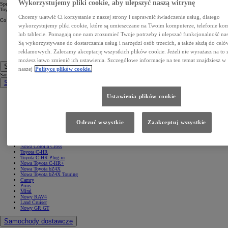
Wykorzystujemy pliki cookie, aby ulepszyć naszą witrynę
Specjalnie dla Ciebie mamy do zaoferowania nową usługę, dzięki której możesz wymienić swoją używaną
Toyotę na nową!
Chcemy ułatwić Ci korzystanie z naszej strony i usprawnić świadczenie usług, dlatego
Co należy zrobić:
wykorzystujemy pliki cookie, które są umieszczane na Twoim komputerze, telefonie 
wybierz dowolny model nowej Toyoty
lub tablecie. Pomagają one nam zrozumieć Twoje potrzeby i ulepszać funkcjonalność nas
Twój używany samochód wycenimy w jak najbardziej atrakcyjnej cenie
doradca ds. finansowania przedstawi Ci warianty korzystnego kredytu lub leasingu
Są wykorzystywane do dostarczania usług i narzędzi osób trzecich, a także służą do celó
Twoją używaną Toyotę zabierzemy od Ciebie w dniu odbioru nowej tak żebyś nie pozostał ani
reklamowych. Zalecamy akceptację wszystkich plików cookie. Jeżeli nie wyrażasz na to 
chwili bez samochodu
możesz łatwo zmienić ich ustawienia. Szczegółowe informacje na ten temat znajdziesz w
Samochody
naszej
Polityce plików cookie.
Samochody
Samochody osobowe
Ustawienia plików cookie
Nowe Aygo X
Yaris
GR Yaris
Yaris Cross
Nowy Yaris Cross
Odrzuć wszystkie
Zaakceptuj wszystkie
Nowy Urban Cruiser
Corolla Hatchback
Corolla Sedan
Corolla TS Kombi
Nowa Corolla Cross
Toyota C-HR
Toyota C-HR Plug-in
Nowa Toyota C-HR+
Nowa Toyota bZ4X
Nowa Toyota bZ4X Touring
Camry
Prius
Mirai
Nowy RAV4
Land Cruiser
Nowy GR GT
Samochody dostawcze