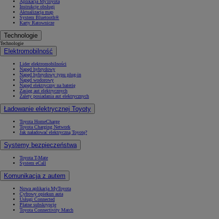
Aplikacja MyToyota
Instrukcje obsługi
Aktualizacja map
System Bluetooth®
Karty Ratownicze
Technologie
Technologie
Elektromobilność
Lider elektromobilności
Napęd hybrydowy
Napęd hybrydowy typu plug-in
Napęd wodorowy
Napęd elektryczny na baterię
Zasięg aut elektrycznych
Zalety posiadania aut elektrycznych
Ładowanie elektrycznej Toyoty
Toyota HomeCharge
Toyota Charging Network
Jak naładować elektryczną Toyotę?
Systemy bezpieczeństwa
Toyota T-Mate
System eCall
Komunikacja z autem
Nowa aplikacja MyToyota
Cyfrowy opiekun auta
Usługi Connected
Płatne subskrypcje
Toyota Connectivity Match