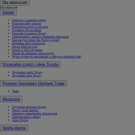
Dla właścicieli
Dla właścicieli
Serwis
Promocje i sezonowe usługi
Pozostałe oferty serwisu
Rezerwacja wizyty w serwisie
Gwarancja Toyota Relax
Pozostałe Gwarancje Toyoty
Ubezpieczenia i naprawy blacharsko-lakiernicze
Innowacyjne usługi dla Twojej wygody
Bezpłatne Akcje Serwisowe
Serwis Dobrych Cen
Serwis w ASO się opłaca
Dostęp do informacji serwisowych
Wykaz wydanych zaświadczeń o odbytym szkoleniu (pdf)
Oryginalne części i oleje Toyota
Oryginalne części Toyoty
Oryginalne oleje Toyoty
Program Sprzedaży Hurtowej Trade
Trade
Akcesoria
Oryginalne akcesoria Toyoty
Opony i koła zimowe
Zabudowy samochodów dostawczych
Zabezpieczenia i alarmy
Sklep Toyoty
Strefa klienta