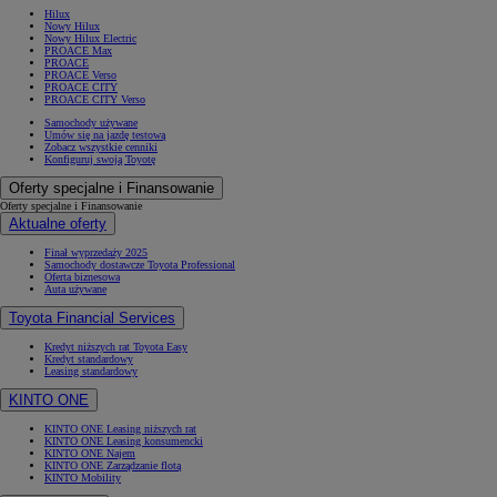
Hilux
Nowy Hilux
Nowy Hilux Electric
PROACE Max
PROACE
PROACE Verso
PROACE CITY
PROACE CITY Verso
Samochody używane
Umów się na jazdę testową
Zobacz wszystkie cenniki
Konfiguruj swoją Toyotę
Oferty specjalne i Finansowanie
Oferty specjalne i Finansowanie
Aktualne oferty
Finał wyprzedaży 2025
Samochody dostawcze Toyota Professional
Oferta biznesowa
Auta używane
Toyota Financial Services
Kredyt niższych rat Toyota Easy
Kredyt standardowy
Leasing standardowy
KINTO ONE
KINTO ONE Leasing niższych rat
KINTO ONE Leasing konsumencki
KINTO ONE Najem
KINTO ONE Zarządzanie flotą
KINTO Mobility