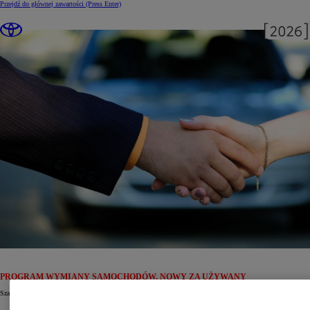
Przejdź do głównej zawartości
(Press Enter)
PROGRAM WYMIANY SAMOCHODÓW. NOWY ZA UŻYWANY
Szanowny Kliencie,