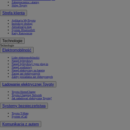
Zabezpieczenia i alarmy
Sklep Toyoty
Strefa klienta
Aplikacja MyToyota
Instrukcje obsługi
Aktualizacja map
System Bluetooth®
Karty Ratownicze
Technologie
Technologie
Elektromobilność
Lider elektromobilności
Napęd hybrydowy
Napęd hybrydowy typu plug-in
Napęd wodorowy
Napęd elektryczny na baterię
Zasięg aut elektrycznych
Zalety posiadania aut elektrycznych
Ładowanie elektrycznej Toyoty
Toyota HomeCharge
Toyota Charging Network
Jak naładować elektryczną Toyotę?
Systemy bezpieczeństwa
Toyota T-Mate
System eCall
Komunikacja z autem