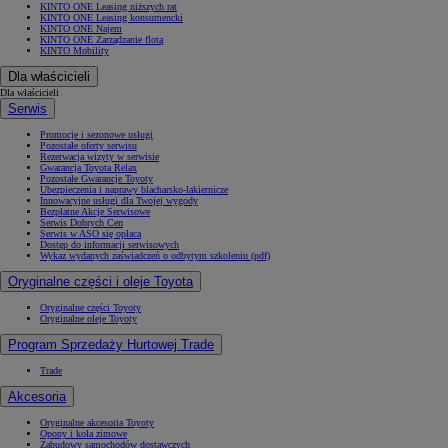
KINTO ONE Leasing niższych rat
KINTO ONE Leasing konsumencki
KINTO ONE Najem
KINTO ONE Zarządzanie flotą
KINTO Mobility
Dla właścicieli
Dla właścicieli
Serwis
Promocje i sezonowe usługi
Pozostałe oferty serwisu
Rezerwacja wizyty w serwisie
Gwarancja Toyota Relax
Pozostałe Gwarancje Toyoty
Ubezpieczenia i naprawy blacharsko-lakiernicze
Innowacyjne usługi dla Twojej wygody
Bezpłatne Akcje Serwisowe
Serwis Dobrych Cen
Serwis w ASO się opłaca
Dostęp do informacji serwisowych
Wykaz wydanych zaświadczeń o odbytym szkoleniu (pdf)
Oryginalne części i oleje Toyota
Oryginalne części Toyoty
Oryginalne oleje Toyoty
Program Sprzedaży Hurtowej Trade
Trade
Akcesoria
Oryginalne akcesoria Toyoty
Opony i koła zimowe
Zabudowy samochodów dostawczych