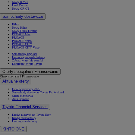
Nowy RAV4
Land Cruiser
Nowy GR GT
Samochody dostawcze
Hilux
Nowy Hilux
Nowy Hilux Electric
PROACE Max
PROACE
PROACE Verso
PROACE CITY
PROACE CITY Verso
Samochody używane
Umów się na jazdę testową
Zobacz wszystkie cenniki
Konfiguruj swoją Toyotę
Oferty specjalne i Finansowanie
Oferty specjalne i Finansowanie
Aktualne oferty
Finał wyprzedaży 2025
Samochody dostawcze Toyota Professional
Oferta biznesowa
Auta używane
Toyota Financial Services
Kredyt niższych rat Toyota Easy
Kredyt standardowy
Leasing standardowy
KINTO ONE