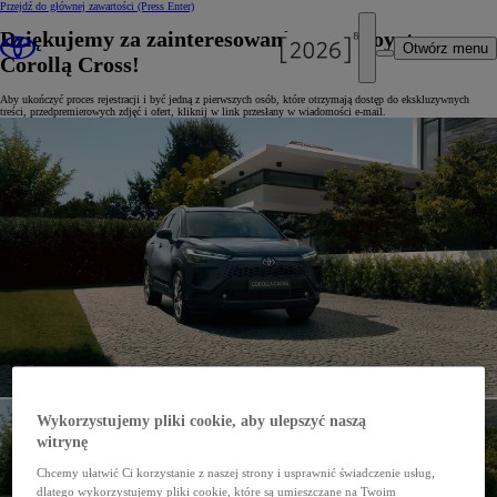
Przejdź do głównej zawartości
(Press Enter)
Dziękujemy za zainteresowanie nową Toyotą
Otwórz menu
Corollą Cross!
Aby ukończyć proces rejestracji i być jedną z pierwszych osób, które otrzymają dostęp do ekskluzywnych
treści, przedpremierowych zdjęć i ofert, kliknij w link przesłany w wiadomości e-mail.
Wykorzystujemy pliki cookie, aby ulepszyć naszą
witrynę
Chcemy ułatwić Ci korzystanie z naszej strony i usprawnić świadczenie usług,
dlatego wykorzystujemy pliki cookie, które są umieszczane na Twoim