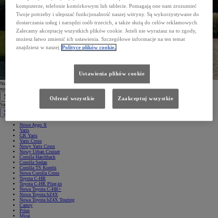
komputerze, telefonie komórkowym lub tablecie. Pomagają one nam zrozumieć
Twoje potrzeby i ulepszać funkcjonalność naszej witryny. Są wykorzystywane do
dostarczania usług i narzędzi osób trzecich, a także służą do celów reklamowych.
Zalecamy akceptację wszystkich plików cookie. Jeżeli nie wyrażasz na to zgody,
możesz łatwo zmienić ich ustawienia. Szczegółowe informacje na ten temat
znajdziesz w naszej
Polityce plików cookie.
Ustawienia plików cookie
Nie możesz odnaleźć wiadomości? Sprawdź folder spam lub
ponów rejestrację
, podając prawidłowy adres e-
mail.
Samochody
Odrzuć wszystkie
Zaakceptuj wszystkie
Samochody
Samochody osobowe
Nowe Aygo X
Yaris
GR Yaris
Yaris Cross
Nowy Yaris Cross
Nowy Urban Cruiser
Corolla Hatchback
Corolla Sedan
Corolla TS Kombi
Nowa Corolla Cross
Toyota C-HR
Toyota C-HR Plug-in
Nowa Toyota C-HR+
Nowa Toyota bZ4X
Nowa Toyota bZ4X Touring
Camry
Prius
Mirai