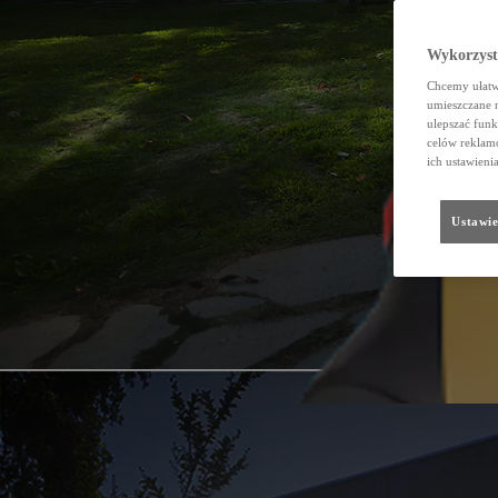
Wykorzystu
Chcemy ułatwi
umieszczane 
ulepszać funk
celów reklamo
ich ustawieni
Ustawie