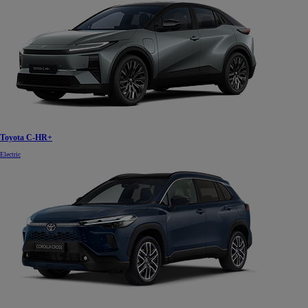
Od
105 300 zł
Corolla Hatchback
HYBRID
Toyota C-HR+
Electric