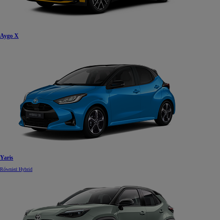
Aygo X
Yaris
Również Hybrid