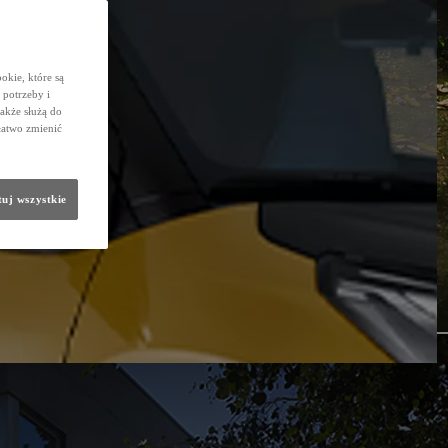
okie, które są
potrzeby i
także służą do
łatwo zmienić
uj wszystkie