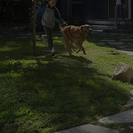
Od
81 900 zł
Yaris Cross
HYBRID