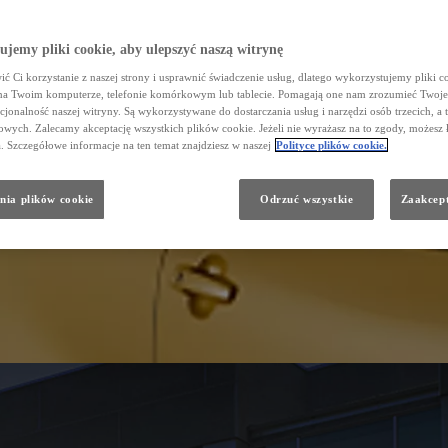
jemy pliki cookie, aby ulepszyć naszą witrynę
ć Ci korzystanie z naszej strony i usprawnić świadczenie usług, dlatego wykorzystujemy pliki co
na Twoim komputerze, telefonie komórkowym lub tablecie. Pomagają one nam zrozumieć Twoje 
cjonalność naszej witryny. Są wykorzystywane do dostarczania usług i narzędzi osób trzecich, a 
wych. Zalecamy akceptację wszystkich plików cookie. Jeżeli nie wyrażasz na to zgody, możesz 
a. Szczegółowe informacje na ten temat znajdziesz w naszej
Polityce plików cookie.
nia plików cookie
Odrzuć wszystkie
Zaakcept