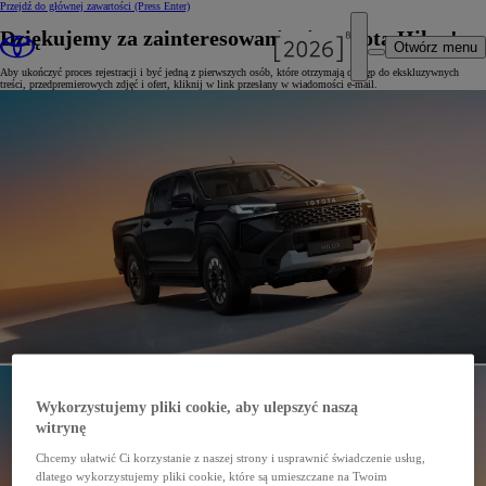
Przejdź do głównej zawartości
(Press Enter)
Dziękujemy za zainteresowanie się Toyotą Hilux!
Otwórz menu
Aby ukończyć proces rejestracji i być jedną z pierwszych osób, które otrzymają dostęp do ekskluzywnych
treści, przedpremierowych zdjęć i ofert, kliknij w link przesłany w wiadomości e-mail.
Wykorzystujemy pliki cookie, aby ulepszyć naszą
witrynę
Chcemy ułatwić Ci korzystanie z naszej strony i usprawnić świadczenie usług,
dlatego wykorzystujemy pliki cookie, które są umieszczane na Twoim