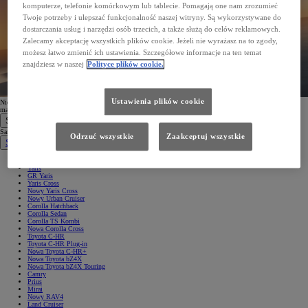
komputerze, telefonie komórkowym lub tablecie. Pomagają one nam zrozumieć
Twoje potrzeby i ulepszać funkcjonalność naszej witryny. Są wykorzystywane do
dostarczania usług i narzędzi osób trzecich, a także służą do celów reklamowych.
Zalecamy akceptację wszystkich plików cookie. Jeżeli nie wyrażasz na to zgody,
możesz łatwo zmienić ich ustawienia. Szczegółowe informacje na ten temat
znajdziesz w naszej
Polityce plików cookie.
Ustawienia plików cookie
Nie możesz odnaleźć wiadomości? Sprawdź folder spam lub
ponów rejestrację
, podając prawidłowy adres e-
mail.
Samochody
Samochody
Odrzuć wszystkie
Zaakceptuj wszystkie
Samochody osobowe
Nowe Aygo X
Yaris
GR Yaris
Yaris Cross
Nowy Yaris Cross
Nowy Urban Cruiser
Corolla Hatchback
Corolla Sedan
Corolla TS Kombi
Nowa Corolla Cross
Toyota C-HR
Toyota C-HR Plug-in
Nowa Toyota C-HR+
Nowa Toyota bZ4X
Nowa Toyota bZ4X Touring
Camry
Prius
Mirai
Nowy RAV4
Land Cruiser