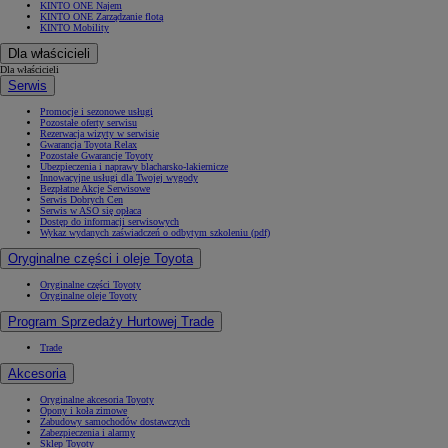
KINTO ONE Najem
KINTO ONE Zarządzanie flotą
KINTO Mobility
Dla właścicieli
Dla właścicieli
Serwis
Promocje i sezonowe usługi
Pozostałe oferty serwisu
Rezerwacja wizyty w serwisie
Gwarancja Toyota Relax
Pozostałe Gwarancje Toyoty
Ubezpieczenia i naprawy blacharsko-lakiernicze
Innowacyjne usługi dla Twojej wygody
Bezpłatne Akcje Serwisowe
Serwis Dobrych Cen
Serwis w ASO się opłaca
Dostęp do informacji serwisowych
Wykaz wydanych zaświadczeń o odbytym szkoleniu (pdf)
Oryginalne części i oleje Toyota
Oryginalne części Toyoty
Oryginalne oleje Toyoty
Program Sprzedaży Hurtowej Trade
Trade
Akcesoria
Oryginalne akcesoria Toyoty
Opony i koła zimowe
Zabudowy samochodów dostawczych
Zabezpieczenia i alarmy
Sklep Toyoty