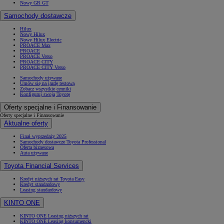
Nowy GR GT
Samochody dostawcze
Hilux
Nowy Hilux
Nowy Hilux Electric
PROACE Max
PROACE
PROACE Verso
PROACE CITY
PROACE CITY Verso
Samochody używane
Umów się na jazdę testową
Zobacz wszystkie cenniki
Konfiguruj swoją Toyotę
Oferty specjalne i Finansowanie
Oferty specjalne i Finansowanie
Aktualne oferty
Finał wyprzedaży 2025
Samochody dostawcze Toyota Professional
Oferta biznesowa
Auta używane
Toyota Financial Services
Kredyt niższych rat Toyota Easy
Kredyt standardowy
Leasing standardowy
KINTO ONE
KINTO ONE Leasing niższych rat
KINTO ONE Leasing konsumencki