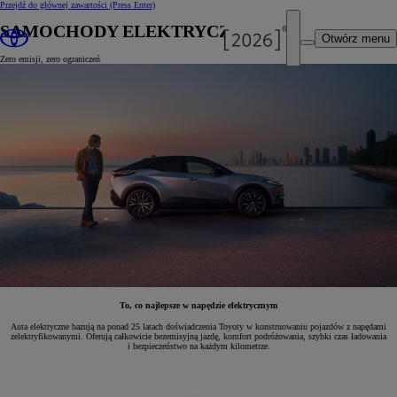
Przejdź do głównej zawartości
(Press Enter)
SAMOCHODY ELEKTRYCZNE
Otwórz menu
Zero emisji, zero ograniczeń
To, co najlepsze w napędzie elektrycznym
Auta elektryczne bazują na ponad 25 latach doświadczenia Toyoty w konstruowaniu pojazdów z napędami
zelektryfikowanymi. Oferują całkowicie bezemisyjną jazdę, komfort podróżowania, szybki czas ładowania
i bezpieczeństwo na każdym kilometrze.