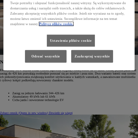
Twoje potrzeby i ulepszać funkcjonalność naszej witryny. Są wykorzystywane do
dostarczania usług i narzędzi osób trzecich, a także służą do celów reklamowych.
Zalecamy akceptację wszystkich plików cookie. Jeżeli nie wyrażasz na to zgody,
możesz łatwo zmienić ich ustawienia. Szczegółowe informacje na ten temat
znajdziesz w naszej
Polityce plików cookie.
Ustawienia plików cookie
Odrzuć wszystkie
Zaakceptuj wszystkie
Nowy Urban Cruiser
Elektryczny SUV Toyota Urban Cruiser zapewnia wygodę i efektywność na co dzień. Cicha, płynna jazda oraz
zasięg do 426 km pozwalają swobodnie poruszać się po mieście i poza nim. Dwa warianty baterii oraz system
ich prekondycjonowania zwiększają komfort użytkowania w każdych warunkach, a zaawansowane multimedia
i cyfrowy kokpit podkreślają nowoczesny charakter modelu.
Zasięg na jednym ładowaniu 344–426 km
Akumulatory 49 kWh lub 61 kWh
Cicha jazda i nowoczesne technologie EV
Zobacz cennik
(Opens in new window)
Dowiedz się więcej