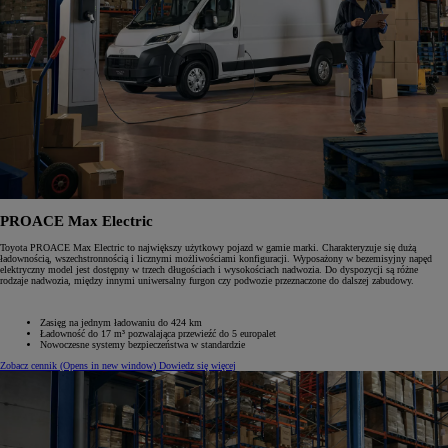
PROACE Max Electric
Toyota PROACE Max Electric to największy użytkowy pojazd w gamie marki. Charakteryzuje się dużą
ładownością, wszechstronnością i licznymi możliwościami konfiguracji. Wyposażony w bezemisyjny napęd
elektryczny model jest dostępny w trzech długościach i wysokościach nadwozia. Do dyspozycji są różne
rodzaje nadwozia, między innymi uniwersalny furgon czy podwozie przeznaczone do dalszej zabudowy.
Zasięg na jednym ładowaniu do 424 km
Ładowność do 17 m³ pozwalająca przewieźć do 5 europalet
Nowoczesne systemy bezpieczeństwa w standardzie
Zobacz cennik
(Opens in new window)
Dowiedz się więcej