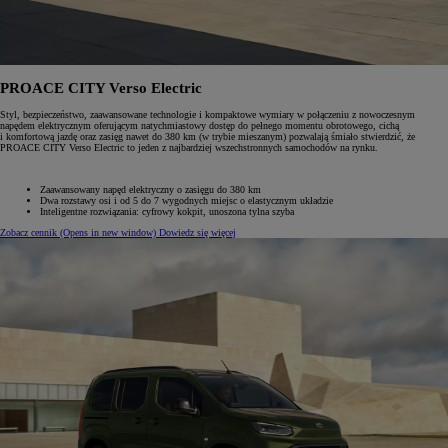
PROACE CITY Verso Electric
Styl, bezpieczeństwo, zaawansowane technologie i kompaktowe wymiary w połączeniu z nowoczesnym
napędem elektrycznym oferującym natychmiastowy dostęp do pełnego momentu obrotowego, cichą
i komfortową jazdę oraz zasięg nawet do 380 km (w trybie mieszanym) pozwalają śmiało stwierdzić, że
PROACE CITY Verso Electric to jeden z najbardziej wszechstronnych samochodów na rynku.
Zaawansowany napęd elektryczny o zasięgu do 380 km
Dwa rozstawy osi i od 5 do 7 wygodnych miejsc o elastycznym układzie
Inteligentne rozwiązania: cyfrowy kokpit, unoszona tylna szyba
Zobacz cennik
(Opens in new window)
Dowiedz się więcej