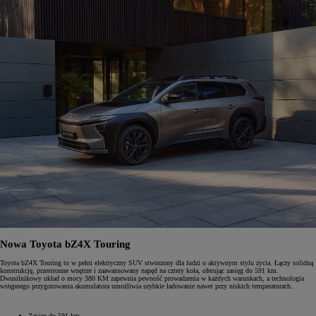
Nowa Toyota bZ4X Touring
Toyota bZ4X Touring to w pełni elektryczny SUV stworzony dla ludzi o aktywnym stylu życia. Łączy solidną
konstrukcję, przestronne wnętrze i zaawansowany napęd na cztery koła, oferując zasięg do 591 km.
Dwusilnikowy układ o mocy 380 KM zapewnia pewność prowadzenia w każdych warunkach, a technologia
wstępnego przygotowania akumulatora umożliwia szybkie ładowanie nawet przy niskich temperaturach.
Zasięg do 591 km