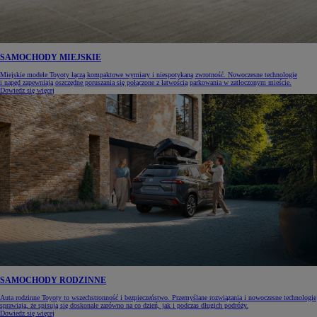
SAMOCHODY MIEJSKIE
Miejskie modele Toyoty łączą kompaktowe wymiary i niespotykaną zwrotność. Nowoczesne technologie
i napęd zapewniają oszczędne poruszania się połączone z łatwością parkowania w zatłoczonym mieście.
Dowiedz się więcej
SAMOCHODY RODZINNE
Auta rodzinne Toyoty to wszechstronność i bezpieczeństwo. Przemyślane rozwiązania i nowoczesne technologie
sprawiają, że spisują się doskonale zarówno na co dzień, jak i podczas długich podróży.
Dowiedz się więcej