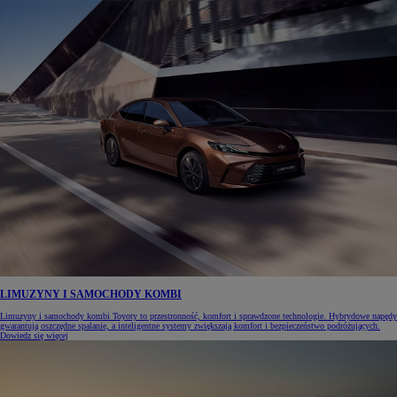
LIMUZYNY I SAMOCHODY KOMBI
Limuzyny i samochody kombi Toyoty to przestronność, komfort i sprawdzone technologie. Hybrydowe napędy
gwarantują oszczędne spalanie, a inteligentne systemy zwiększają komfort i bezpieczeństwo podróżujących.
Dowiedz się więcej