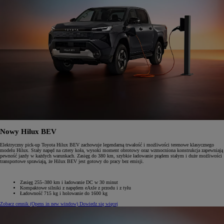
Nowy Hilux BEV
Elektryczny pick-up Toyota Hilux BEV zachowuje legendarną trwałość i możliwości terenowe klasycznego
modelu Hilux. Stały napęd na cztery koła, wysoki moment obrotowy oraz wzmocniona konstrukcja zapewniają
pewność jazdy w każdych warunkach. Zasięg do 380 km, szybkie ładowanie prądem stałym i duże możliwości
transportowe sprawiają, że Hilux BEV jest gotowy do pracy bez emisji.
Zasięg 255–380 km i ładowanie DC w 30 minut
Kompaktowe silniki z napędem eAxle z przodu i z tyłu
Ładowność 715 kg i holowanie do 1600 kg
Zobacz cennik
(Opens in new window)
Dowiedz się więcej