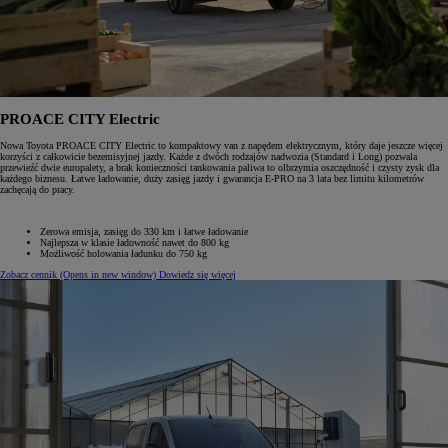
PROACE CITY Electric
Nowa Toyota PROACE CITY Electric to kompaktowy van z napędem elektrycznym, który daje jeszcze więcej
korzyści z całkowicie bezemisyjnej jazdy. Każde z dwóch rodzajów nadwozia (Standard i Long) pozwala
przewieźć dwie europalety, a brak konieczności tankowania paliwa to olbrzymia oszczędność i czysty zysk dla
każdego biznesu. Łatwe ładowanie, duży zasięg jazdy i gwarancja E-PRO na 3 lata bez limitu kilometrów
zachęcają do pracy.
Zerowa emisja, zasięg do 330 km i łatwe ładowanie
Najlepsza w klasie ładowność nawet do 800 kg
Możliwość holowania ładunku do 750 kg
Zobacz cennik
(Opens in new window)
Dowiedz się więcej