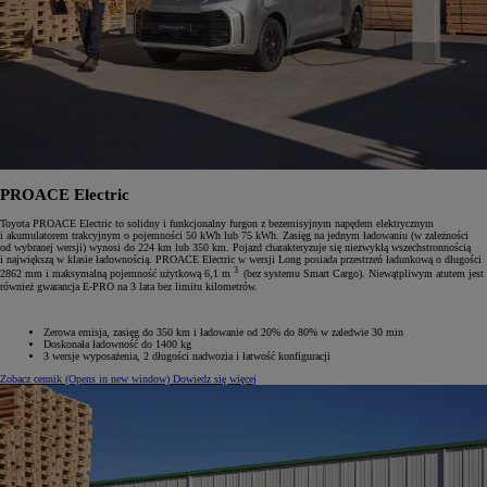
PROACE Electric
Toyota PROACE Electric to solidny i funkcjonalny furgon z bezemisyjnym napędem elektrycznym
i akumulatorem trakcyjnym o pojemności 50 kWh lub 75 kWh. Zasięg na jednym ładowaniu (w zależności
od wybranej wersji) wynosi do 224 km lub 350 km. Pojazd charakteryzuje się niezwykłą wszechstronnością
i największą w klasie ładownością. PROACE Electric w wersji Long posiada przestrzeń ładunkową o długości
3
2862 mm i maksymalną pojemność użytkową 6,1 m
(bez systemu Smart Cargo). Niewątpliwym atutem jest
również gwarancja E-PRO na 3 lata bez limitu kilometrów.
Zerowa emisja, zasięg do 350 km i ładowanie od 20% do 80% w zaledwie 30 min
Doskonała ładowność do 1400 kg
3 wersje wyposażenia, 2‎ długości nadwozia i łatwość konfiguracji
Zobacz cennik
(Opens in new window)
Dowiedz się więcej