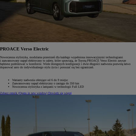
PROACE Verso Electric
Nowoczesna stylistyka, modularna przestrzeń dla każdego wypełniona innowacyjnymi technologiami
i zaawansowany napęd elektryczny to zalety, które sprawiają, że Toyotą PROACE Verso Electric zawsze
będziesz podróżować w komforcie. Wiele dostępnych konfiguracji i dwie długości nadwozia pozwolą łatwo
dopasować auto do indywidualnego stylu życia i poruszać się bez ograniczeń.
Warianty nadwozia oferujące od 6 do 9 miejsc
Zaawansowany napęd elektryczny o zasięgu do 350 km
Nowoczesna stylistyka z lampami w technologii Full LED
Zobacz cennik
(Opens in new window)
Dowiedz się więcej