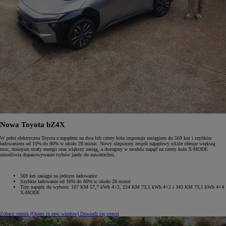
Nowa Toyota bZ4X
W pełni elektryczna Toyota z napędem na dwa lub cztery koła imponuje zasięgiem do 569 km i szybkim
ładowaniem od 10% do 80% w około 28 minut. Nowy ulepszony zespół napędowy eAxle oferuje większą
moc, mniejsze straty energii oraz większy zasięg, a dostępny w modelu napęd na cztery koła X-MODE
umożliwia dopasowywanie trybów jazdy do nawierzchni.
569 km zasięgu na jednym ładowaniu
Szybkie ładowanie od 10% do 80% w około 28 minut
Trzy napędy do wyboru: 167 KM 57,7 kWh 4×2, 224 KM 73,1 kWh 4×2 i 343 KM 73,1 kWh 4×4
X-MODE
Zobacz cennik
(Opens in new window)
Dowiedz się więcej