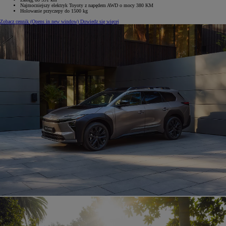
Najmocniejszy elektryk Toyoty z napędem AWD o mocy 380 KM
Holowanie przyczepy do 1500 kg
Zobacz cennik
(Opens in new window)
Dowiedz się więcej