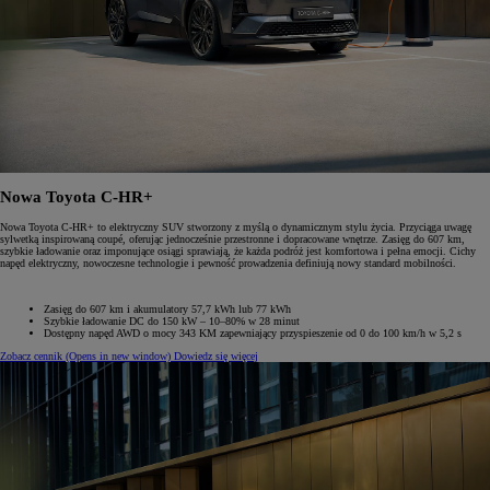
Nowa Toyota C-HR+
Nowa Toyota C-HR+ to elektryczny SUV stworzony z myślą o dynamicznym stylu życia. Przyciąga uwagę
sylwetką inspirowaną coupé, oferując jednocześnie przestronne i dopracowane wnętrze. Zasięg do 607 km,
szybkie ładowanie oraz imponujące osiągi sprawiają, że każda podróż jest komfortowa i pełna emocji. Cichy
napęd elektryczny, nowoczesne technologie i pewność prowadzenia definiują nowy standard mobilności.
Zasięg do 607 km i akumulatory 57,7 kWh lub 77 kWh
Szybkie ładowanie DC do 150 kW – 10–80% w 28 minut
Dostępny napęd AWD o mocy 343 KM zapewniający przyspieszenie od 0 do 100 km/h w 5,2 s
Zobacz cennik
(Opens in new window)
Dowiedz się więcej