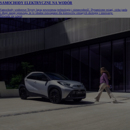
SAMOCHODY ELEKTRYCZNE NA WODÓR
Samochody wodorowe Toyoty łączą nowoczesną technologię i niezawodność. Dynamiczne osiągi, cicha jazda
i długi zasięg sprawiają, że to idealne rozwiązanie dla kierowców ceniących ekologię i innowacje.
Dowiedz się więcej