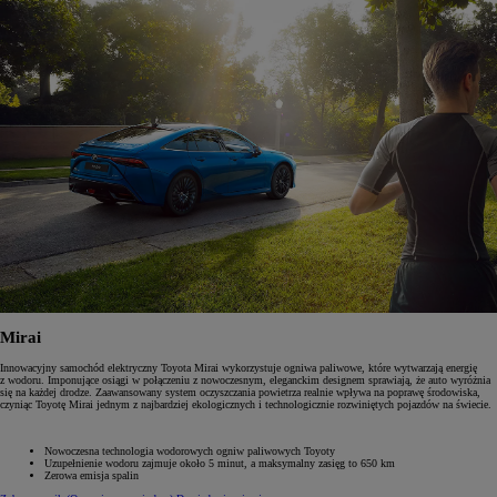
Mirai
Innowacyjny samochód elektryczny Toyota Mirai wykorzystuje ogniwa paliwowe, które wytwarzają energię
z wodoru. Imponujące osiągi w połączeniu z nowoczesnym, eleganckim designem sprawiają, że auto wyróżnia
się na każdej drodze. Zaawansowany system oczyszczania powietrza realnie wpływa na poprawę środowiska,
czyniąc Toyotę Mirai jednym z najbardziej ekologicznych i technologicznie rozwiniętych pojazdów na świecie.
Nowoczesna technologia wodorowych ogniw paliwowych Toyoty
Uzupełnienie wodoru zajmuje około 5 minut, a maksymalny zasięg to 650 km
Zerowa emisja spalin