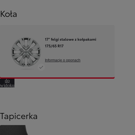
Koła
17" felgi stalowe z kołpakami
175/65 R17
Informacje o oponach
Przejdź
do
widoku
360º
Od
81 900 zł
Yaris Cross
HYBRID
Tapicerka