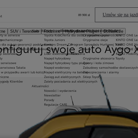
iatury do nawigacji w widoku 360.
Umów się na jazd
89 900 zł
kt
Kluby dla dzieci i młodzieży
Ekobonus dla hybryd Toyoty
Oryginalne części i oleje Toyoty
KINTO ONE
zne
SUV i Terenowe
Rodzinne
Hybrydowe Plug-in
Dostawcze
o
ty w serwisie
Toyota Kids
Oferta dla osób z niepełnosprawnościami
Oryginalne części
KINTO ONE Lea
ji
sy
 mechanicznego
Toyota Juniors
Oryginalne oleje
KINTO ONE Le
onfiguruj swoje auto Aygo 
a dla aut po gwarancji podstawowej
Konkurs Dream Car
Program Sprzedaży Hurtowej Trade
KINTO ONE N
blacharsko-lakierniczego
Elektromobilność
Trade
KINTO ONE Zar
ugi sezonowe
Lider elektromobilności
Akcesoria
KINTO Mobilit
ty
Napęd hybrydowy
Oryginalne akcesoria Toyoty
e serwisowe
Napęd hybrydowy typu plug-in
Opony i koła zimowe
 serwisowa Takata
Napęd wodorowy
Zabudowy samochodów dostawczych
 przypadku awarii lub kolizji
Napęd elektryczny na baterię
Zabezpieczenia i alarmy
niczne
Zasięg aut elektrycznych
Sklep Toyoty
ni
wygody Klientów
Zalety posiadania aut elektrycznych
Aktualności
Nowości i wydarzenia
Newsletter
Porady
Regulacje CAFE