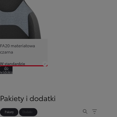
FA20 materiałowa
czarna
W standardzie
Przejdź
do
widoku
360º
Pakiety i dodatki
Pakiety
Dodatki