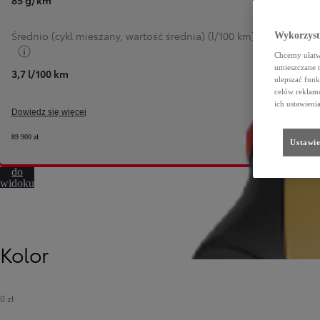
85 g/km
Średnio (cykl mieszany, wartość średnia) (l/100 km)
Wykorzystu
Przełącz informacje o paliwie
Chcemy ułatwi
umieszczane 
3,7 l/100 km
ulepszać funk
celów reklamo
ich ustawieni
Dowiedz się więcej
89 900 zł
Ustawie
Przejdź
do
widoku
360º
Kolor
0 zł