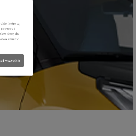
okie, które są
potrzeby i
także służą do
łatwo zmienić
uj wszystkie