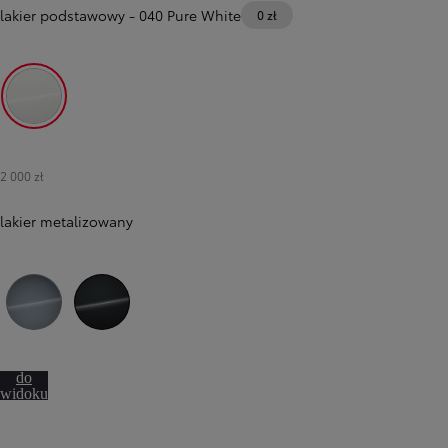
lakier podstawowy
-
040 Pure White
0 zł
040 Pure White
2 000 zł
lakier metalizowany
1K3 Celestial Grey
209 Eclipse Black
Przejdź
do
widoku
360º