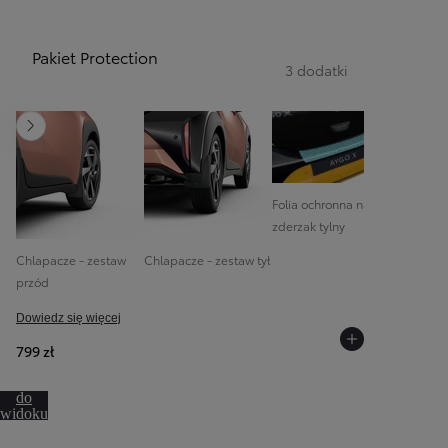
Pakiet Protection
3 dodatki
Następny
Folia ochronna na
zderzak tylny
Chlapacze - zestaw
Chlapacze - zestaw tył
przód
Dowiedz się więcej
799 zł
Przejdź
do
widoku
360º