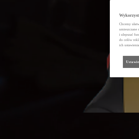
Wykorzystu
Chcemy ułatwi
umieszczane 
i ulepszać fu
do celów rekl
ich ustawieni
Ustawie