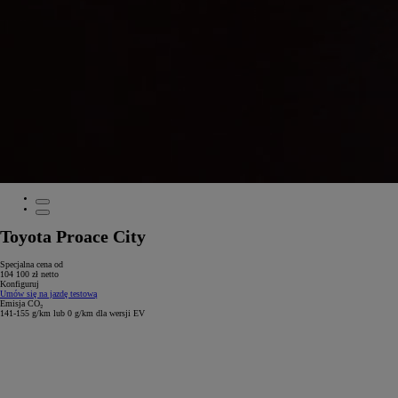
Toyota Proace City
Specjalna cena od
104 100 zł netto
Konfiguruj
Umów się na jazdę testową
Emisja CO₂
141-155 g/km lub 0 g/km dla wersji EV