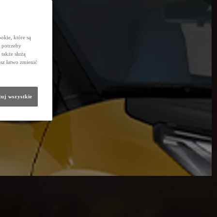
okie, które są
 potrzeby
 także służą
sz łatwo zmienić
uj wszystkie