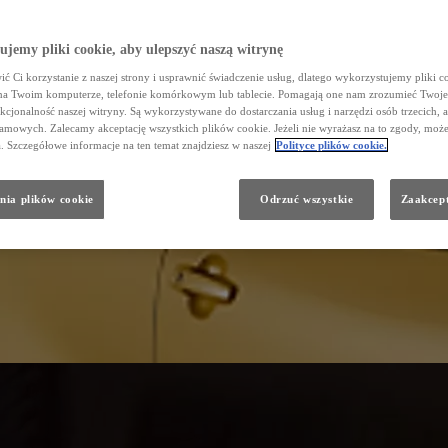
jemy pliki cookie, aby ulepszyć naszą witrynę
ć Ci korzystanie z naszej strony i usprawnić świadczenie usług, dlatego wykorzystujemy pliki co
na Twoim komputerze, telefonie komórkowym lub tablecie. Pomagają one nam zrozumieć Twoje
nkcjonalność naszej witryny. Są wykorzystywane do dostarczania usług i narzędzi osób trzecich, a
amowych. Zalecamy akceptację wszystkich plików cookie. Jeżeli nie wyrażasz na to zgody, może
a. Szczegółowe informacje na ten temat znajdziesz w naszej
Polityce plików cookie.
nia plików cookie
Odrzuć wszystkie
Zaakcept