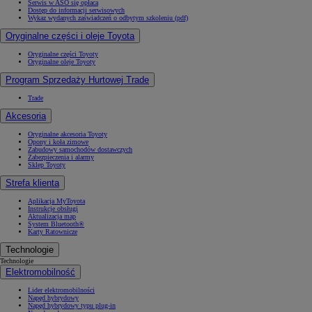
Serwis w ASO się opłaca
Dostęp do informacji serwisowych
Wykaz wydanych zaświadczeń o odbytym szkoleniu (pdf)
Oryginalne części i oleje Toyota
Oryginalne części Toyoty
Oryginalne oleje Toyoty
Program Sprzedaży Hurtowej Trade
Trade
Akcesoria
Oryginalne akcesoria Toyoty
Opony i koła zimowe
Zabudowy samochodów dostawczych
Zabezpieczenia i alarmy
Sklep Toyoty
Strefa klienta
Aplikacja MyToyota
Instrukcje obsługi
Aktualizacja map
System Bluetooth®
Karty Ratownicze
Technologie
Technologie
Elektromobilność
Lider elektromobilności
Napęd hybrydowy
Napęd hybrydowy typu plug-in