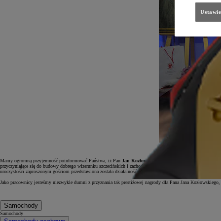
Ustawie
Mamy ogromną przyjemność poinformować Państwa, iż Pan
Jan Kozłowski został uhonorowany w tym roku
przyczyniające się do budowy dobrego wizerunku szczecińskich i zachodniopomorskich firm w Polsce, Europie 
uroczystości zaproszonym gościom przedstawiona została działalność i wieloletni dorobek Pana Jana Kozłowski
Jako pracownicy jesteśmy niezwykle dumni z przyznania tak prestiżowej nagrody dla Pana Jana Kozłowskiego,
Samochody
Samochody