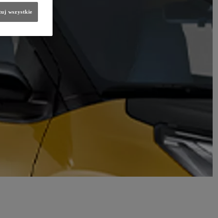
uj wszystkie
różnia osoby w szczególny sposób zasłużone dla rozwoju biznesu i regionu, a poprzez swoją pracę
 Buławę wręczył prezes Północnej Izby Gospodarczej w Szczecinie, Pan Dariusz Więcaszek. W czasie
bileusz 40-lecia działalności gospodarczej.