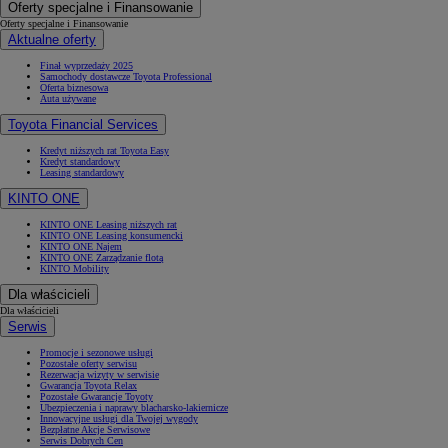
Oferty specjalne i Finansowanie
Oferty specjalne i Finansowanie
Aktualne oferty
Finał wyprzedaży 2025
Samochody dostawcze Toyota Professional
Oferta biznesowa
Auta używane
Toyota Financial Services
Kredyt niższych rat Toyota Easy
Kredyt standardowy
Leasing standardowy
KINTO ONE
KINTO ONE Leasing niższych rat
KINTO ONE Leasing konsumencki
KINTO ONE Najem
KINTO ONE Zarządzanie flotą
KINTO Mobility
Dla właścicieli
Dla właścicieli
Od
81 900 zł
Serwis
Yaris Cross
HYBRID
Promocje i sezonowe usługi
Pozostałe oferty serwisu
Rezerwacja wizyty w serwisie
Gwarancja Toyota Relax
Pozostałe Gwarancje Toyoty
Ubezpieczenia i naprawy blacharsko-lakiernicze
Innowacyjne usługi dla Twojej wygody
Bezpłatne Akcje Serwisowe
Serwis Dobrych Cen