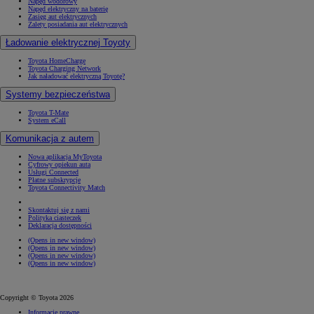
Napęd wodorowy
Napęd elektryczny na baterię
Zasięg aut elektrycznych
Zalety posiadania aut elektrycznych
Ładowanie elektrycznej Toyoty
Toyota HomeCharge
Toyota Charging Network
Jak naładować elektryczną Toyotę?
Systemy bezpieczeństwa
Toyota T-Mate
System eCall
Komunikacja z autem
Nowa aplikacja MyToyota
Cyfrowy opiekun auta
Usługi Connected
Płatne subskrypcje
Toyota Connectivity Match
Skontaktuj się z nami
Polityka ciasteczek
Deklaracja dostępności
(Opens in new window)
(Opens in new window)
(Opens in new window)
(Opens in new window)
Copyright © Toyota 2026
Informacje prawne