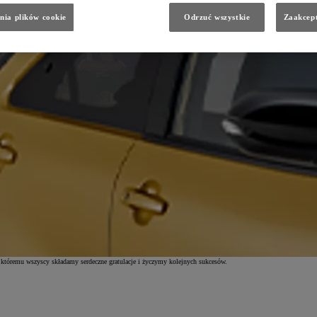
nia plików cookie
Odrzuć wszystkie
Zaakcept
 Buławą Nestora Przedsiębiorczości.
Jest to bardzo prestiżowa nagroda, którą Północna Izba Gospodarcza wy
i na świecie. Uroczystość odbyła się w dniu 13-go marca br. w Hotelu Radisson Blu w Szczecinie. Laureatowi
ego. Przyznana nagroda ma tym bardziej szczególny charakter, gdyż w marcu br. Pan Jan Kozłowski obchodził ju
 któremu wszyscy składamy serdeczne gratulacje i życzymy kolejnych sukcesów.