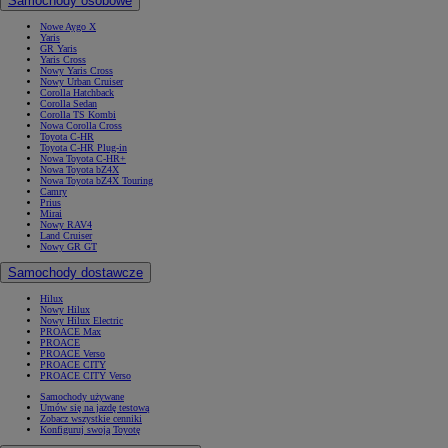
Samochody osobowe
Nowe Aygo X
Yaris
GR Yaris
Yaris Cross
Nowy Yaris Cross
Nowy Urban Cruiser
Corolla Hatchback
Corolla Sedan
Corolla TS Kombi
Nowa Corolla Cross
Toyota C-HR
Toyota C-HR Plug-in
Nowa Toyota C-HR+
Nowa Toyota bZ4X
Nowa Toyota bZ4X Touring
Camry
Prius
Mirai
Nowy RAV4
Land Cruiser
Nowy GR GT
Samochody dostawcze
Hilux
Nowy Hilux
Nowy Hilux Electric
PROACE Max
PROACE
PROACE Verso
PROACE CITY
PROACE CITY Verso
Samochody używane
Umów się na jazdę testową
Zobacz wszystkie cenniki
Konfiguruj swoją Toyotę