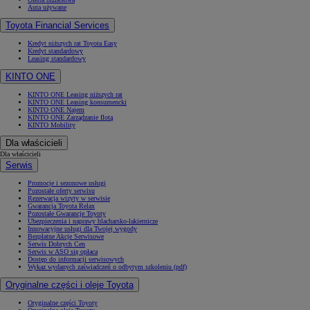
Auta używane
Toyota Financial Services
Kredyt niższych rat Toyota Easy
Kredyt standardowy
Leasing standardowy
KINTO ONE
KINTO ONE Leasing niższych rat
KINTO ONE Leasing konsumencki
KINTO ONE Najem
KINTO ONE Zarządzanie flotą
KINTO Mobility
Dla właścicieli
Dla właścicieli
Serwis
Promocje i sezonowe usługi
Pozostałe oferty serwisu
Rezerwacja wizyty w serwisie
Gwarancja Toyota Relax
Pozostałe Gwarancje Toyoty
Ubezpieczenia i naprawy blacharsko-lakiernicze
Innowacyjne usługi dla Twojej wygody
Bezpłatne Akcje Serwisowe
Serwis Dobrych Cen
Serwis w ASO się opłaca
Dostęp do informacji serwisowych
Wykaz wydanych zaświadczeń o odbytym szkoleniu (pdf)
Oryginalne części i oleje Toyota
Oryginalne części Toyoty