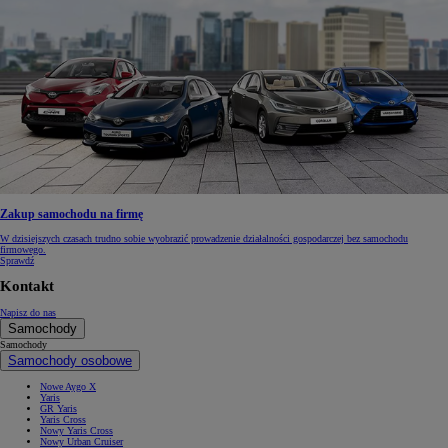
Zakup samochodu na firmę
W dzisiejszych czasach trudno sobie wyobrazić prowadzenie działalności gospodarczej bez samochodu
firmowego.
Sprawdź
Kontakt
Napisz do nas
Samochody
Samochody
Samochody osobowe
Nowe Aygo X
Yaris
GR Yaris
Yaris Cross
Nowy Yaris Cross
Nowy Urban Cruiser