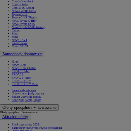
Corolla Hatchback
Corolla Sedan
Corolla TS Kombi
Nowa Corolla Cross
Toyota C-HR
Toyota C-HR Plug-in
Nowa Toyota C-HR+
Nowa Toyota bZ4X
Nowa Toyota bZ4X Touring
Camry
Prius
Mirai
Nowy RAV4
Land Cruiser
Nowy GR GT
Samochody dostawcze
Hilux
Nowy Hilux
Nowy Hilux Electric
PROACE Max
PROACE
PROACE Verso
PROACE CITY
PROACE CITY Verso
Samochody używane
Umów się na jazdę testową
Zobacz wszystkie cenniki
Konfiguruj swoją Toyotę
Oferty specjalne i Finansowanie
Oferty specjalne i Finansowanie
Aktualne oferty
Finał wyprzedaży 2025
Samochody dostawcze Toyota Professional
Oferta biznesowa