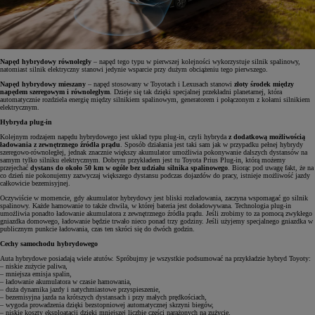
Napęd hybrydowy równoległy
– napęd tego typu w pierwszej kolejności wykorzystuje silnik spalinowy,
natomiast silnik elektryczny stanowi jedynie wsparcie przy dużym obciążeniu tego pierwszego.
Napęd hybrydowy mieszany
– napęd stosowany w Toyotach i Lexusach stanowi
złoty środek między
napędem szeregowym i równoległym
. Dzieje się tak dzięki specjalnej przekładni planetarnej, która
automatycznie rozdziela energię między silnikiem spalinowym, generatorem i połączonym z kołami silnikiem
elektrycznym.
Hybryda plug-in
Kolejnym rodzajem napędu hybrydowego jest układ typu plug-in, czyli hybryda
z dodatkową możliwością
ładowania z zewnętrznego źródła prądu
. Sposób działania jest taki sam jak w przypadku pełnej hybrydy
szeregowo-równoległej, jednak znacznie większy akumulator umożliwia pokonywanie dalszych dystansów na
samym tylko silniku elektrycznym. Dobrym przykładem jest tu Toyota Prius Plug-in, którą możemy
przejechać
dystans do około 50 km w ogóle bez udziału silnika spalinowego
. Biorąc pod uwagę fakt, że na
co dzień nie pokonujemy zazwyczaj większego dystansu podczas dojazdów do pracy, istnieje możliwość jazdy
całkowicie bezemisyjnej.
Oczywiście w momencie, gdy akumulator hybrydowy jest bliski rozładowania, zaczyna wspomagać go silnik
spalinowy. Każde hamowanie to także chwila, w której bateria jest doładowywana. Technologia plug-in
umożliwia ponadto ładowanie akumulatora z zewnętrznego źródła prądu. Jeśli zrobimy to za pomocą zwykłego
gniazdka domowego, ładowanie będzie trwało nieco ponad trzy godziny. Jeśli użyjemy specjalnego gniazdka w
publicznym punkcie ładowania, czas ten skróci się do dwóch godzin.
Cechy samochodu hybrydowego
Auta hybrydowe posiadają wiele atutów. Spróbujmy je wszystkie podsumować na przykładzie hybryd Toyoty:
– niskie zużycie paliwa,
– mniejsza emisja spalin,
– ładowanie akumulatora w czasie hamowania,
– duża dynamika jazdy i natychmiastowe przyspieszenie,
– bezemisyjna jazda na krótszych dystansach i przy małych prędkościach,
– wygoda prowadzenia dzięki bezstopniowej automatycznej skrzyni biegów,
– niskie koszty eksploatacji dzięki mniejszej liczbie części narażonych na zużycie,