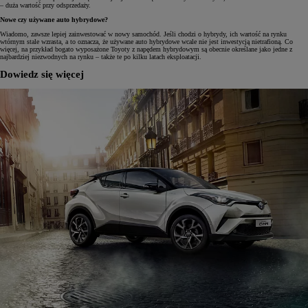
– duża wartość przy odsprzedaży.
Nowe czy używane auto hybrydowe?
Wiadomo, zawsze lepiej zainwestować w nowy samochód. Jeśli chodzi o hybrydy, ich wartość na rynku
wtórnym stale wzrasta, a to oznacza, że używane auto hybrydowe wcale nie jest inwestycją nietrafioną. Co
więcej, na przykład bogato wyposażone Toyoty z napędem hybrydowym są obecnie określane jako jedne z
najbardziej niezwodnych na rynku – także te po kilku latach eksploatacji.
Dowiedz się więcej