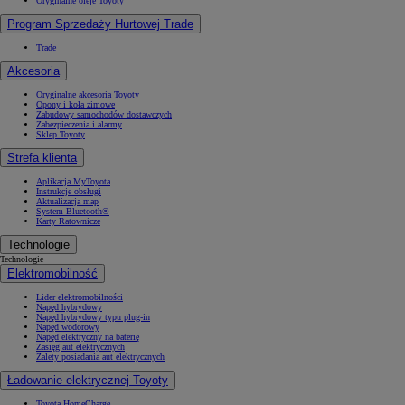
Oryginalne oleje Toyoty
Program Sprzedaży Hurtowej Trade
Trade
Akcesoria
Oryginalne akcesoria Toyoty
Opony i koła zimowe
Zabudowy samochodów dostawczych
Zabezpieczenia i alarmy
Sklep Toyoty
Strefa klienta
Aplikacja MyToyota
Instrukcje obsługi
Aktualizacja map
System Bluetooth®
Karty Ratownicze
Technologie
Technologie
Elektromobilność
Lider elektromobilności
Napęd hybrydowy
Napęd hybrydowy typu plug-in
Napęd wodorowy
Napęd elektryczny na baterię
Zasięg aut elektrycznych
Zalety posiadania aut elektrycznych
Ładowanie elektrycznej Toyoty
Toyota HomeCharge