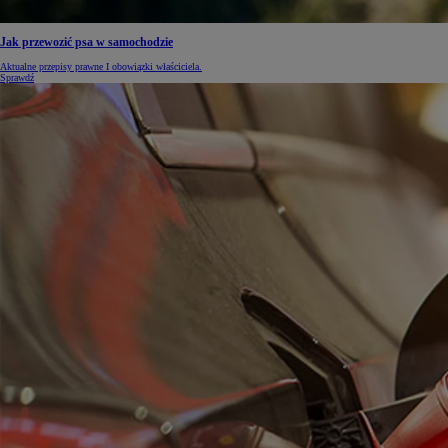
Jak przewozić psa w samochodzie
Aktualne przepisy prawne I obowiązki właściciela.
Sprawdź