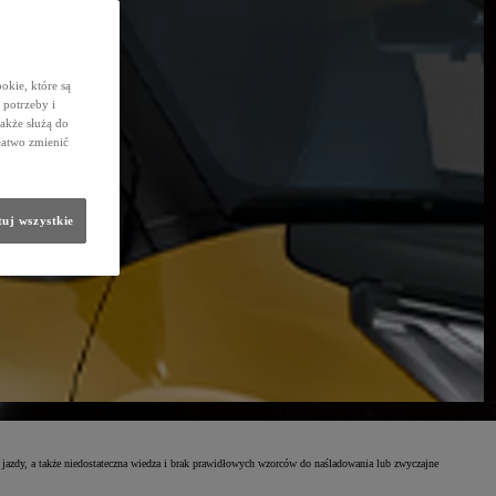
okie, które są
potrzeby i
także służą do
łatwo zmienić
uj wszystkie
jazdy, a także niedostateczna wiedza i brak prawidłowych wzorców do naśladowania lub zwyczajne