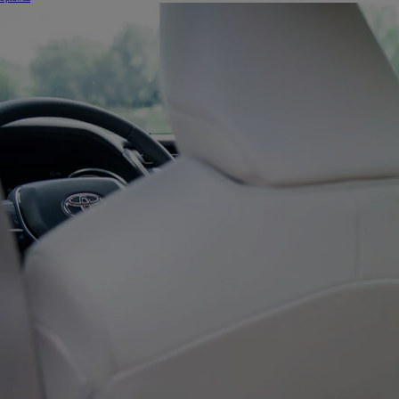
Od
105 300 zł
Corolla Hatchback
HYBRID