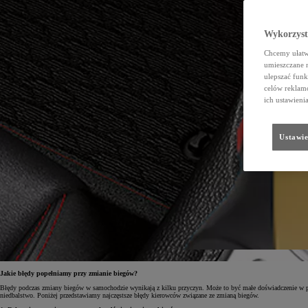
Wykorzystu
Chcemy ułatwi
umieszczane 
ulepszać funk
celów reklamo
ich ustawieni
Ustawie
Jakie błędy popełniamy przy zmianie biegów?
Błędy podczas zmiany biegów w samochodzie wynikają z kilku przyczyn. Może to być małe doświadczenie w prow
niedbalstwo. Poniżej przedstawiamy najczęstsze błędy kierowców związane ze zmianą biegów.