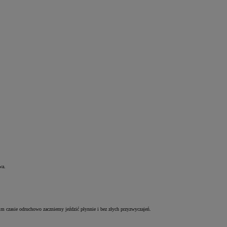
.
wa.
im czasie odruchowo zaczniemy jeździć płynnie i bez złych przyzwyczajeń.