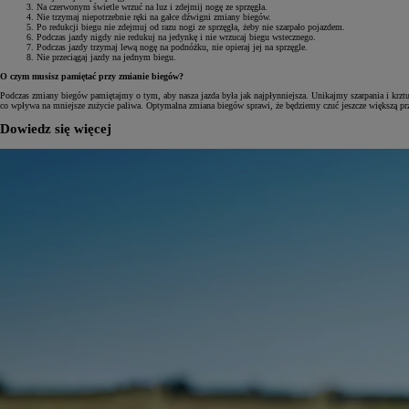
Na czerwonym świetle wrzuć na luz i zdejmij nogę ze sprzęgła.
Nie trzymaj niepotrzebnie ręki na gałce dźwigni zmiany biegów.
Po redukcji biegu nie zdejmuj od razu nogi ze sprzęgła, żeby nie szarpało pojazdem.
Podczas jazdy nigdy nie redukuj na jedynkę i nie wrzucaj biegu wstecznego.
Podczas jazdy trzymaj lewą nogę na podnóżku, nie opieraj jej na sprzęgle.
Nie przeciągaj jazdy na jednym biegu.
O czym musisz pamiętać przy zmianie biegów?
Podczas zmiany biegów pamiętajmy o tym, aby nasza jazda była jak najpłynniejsza. Unikajmy szarpania i krztus
co wpływa na mniejsze zużycie paliwa. Optymalna zmiana biegów sprawi, że będziemy czuć jeszcze większą p
Dowiedz się więcej
Od
81 900 zł
Yaris Cross
HYBRID