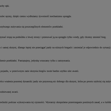
uchy ręki.
 hamulec ręczny, dzięki czemu wydłużamy żywotność mechanizmu sprzęgła.
ą szybszego zużywania się poszczególnych elementów przekładni.
rzymać stopę na podnóżku z lewej strony i przesuwać ją na sprzęgło tylko wtedy, gdy chcemy zmienić bieg.
i samej skrzyni, dlatego lepiej nie przeciągać jazdy na niższych biegach i zmieniać je odpowiednio do sytuacji
dzenie przekładni. Pamiętajmy, jedynkę wrzucamy tylko z zatrzymania.
pojazdu, w przeciwnym razie skrzynia biegów może bardzo szybko ulec awarii.
z wrażenia pozornej dynamiki jazdy nie przynoszą nic dobrego dla skrzyni, która po prostu szybciej się zuży
odziewanej awarii.
echniki podczas wykonywania tej czynności. Wystarczy skrupulatne przestrzeganie poniższych zasad, a w krótk