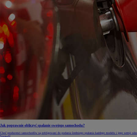
Jak poprawnie obliczyć spalanie swojego samochodu?
Choć producenci samochodów są zobligowani do podania średniego spalania każdego modelu i jego wersji siln
Sprawdź