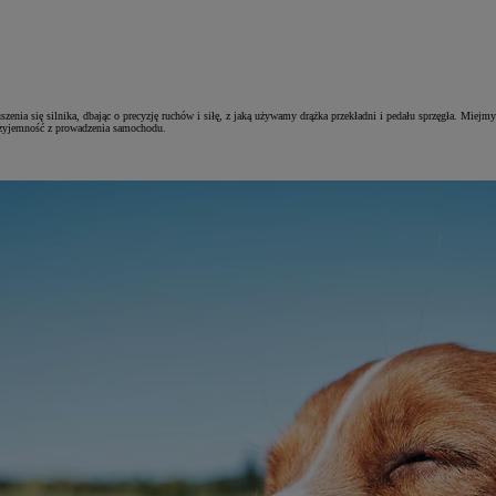
zenia się silnika, dbając o precyzję ruchów i siłę, z jaką używamy drążka przekładni i pedału sprzęgła. Miejm
rzyjemność z prowadzenia samochodu.