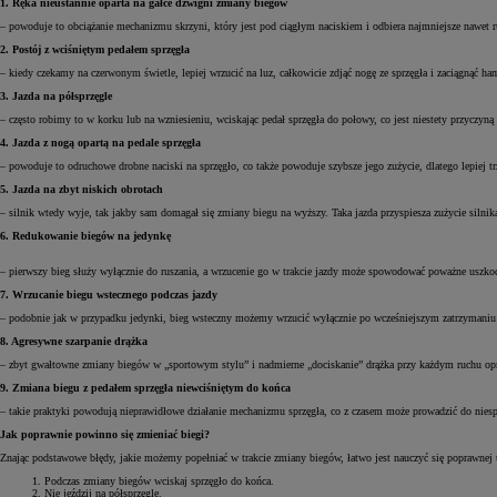
1. Ręka nieustannie oparta na gałce dźwigni zmiany biegów
– powoduje to obciążanie mechanizmu skrzyni, który jest pod ciągłym naciskiem i odbiera najmniejsze nawet r
2. Postój z wciśniętym pedałem sprzęgła
– kiedy czekamy na czerwonym świetle, lepiej wrzucić na luz, całkowicie zdjąć nogę ze sprzęgła i zaciągnąć
3. Jazda na półsprzęgle
– często robimy to w korku lub na wzniesieniu, wciskając pedał sprzęgła do połowy, co jest niestety przyczyn
4. Jazda z nogą opartą na pedale sprzęgła
– powoduje to odruchowe drobne naciski na sprzęgło, co także powoduje szybsze jego zużycie, dlatego lepiej t
5. Jazda na zbyt niskich obrotach
– silnik wtedy wyje, tak jakby sam domagał się zmiany biegu na wyższy. Taka jazda przyspiesza zużycie silnika 
6. Redukowanie biegów na jedynkę
– pierwszy bieg służy wyłącznie do ruszania, a wrzucenie go w trakcie jazdy może spowodować poważne uszko
7. Wrzucanie biegu wstecznego podczas jazdy
– podobnie jak w przypadku jedynki, bieg wsteczny możemy wrzucić wyłącznie po wcześniejszym zatrzymaniu 
8. Agresywne szarpanie drążka
– zbyt gwałtowne zmiany biegów w „sportowym stylu” i nadmierne „dociskanie” drążka przy każdym ruchu opróc
9. Zmiana biegu z pedałem sprzęgła niewciśniętym do końca
– takie praktyki powodują nieprawidłowe działanie mechanizmu sprzęgła, co z czasem może prowadzić do niesp
Jak poprawnie powinno się zmieniać biegi?
Znając podstawowe błędy, jakie możemy popełniać w trakcie zmiany biegów, łatwo jest nauczyć się poprawnej t
Podczas zmiany biegów wciskaj sprzęgło do końca.
Nie jeździj na półsprzęgle.