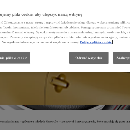
jemy pliki cookie, aby ulepszyć naszą witrynę
ć Ci korzystanie z naszej strony i usprawnić świadczenie usług, dlatego wykorzystujemy pliki co
na Twoim komputerze, telefonie komórkowym lub tablecie. Pomagają one nam zrozumieć Twoje 
cjonalność naszej witryny. Są wykorzystywane do dostarczania usług i narzędzi osób trzecich, a 
wych. Zalecamy akceptację wszystkich plików cookie. Jeżeli nie wyrażasz na to zgody, możesz 
a. Szczegółowe informacje na ten temat znajdziesz w naszej
Polityce plików cookie.
nia plików cookie
Odrzuć wszystkie
Zaakcept
adzeniu auta – głównie u młodych kierowców – złe nawyki i przyzwyczajenia, które utrwalają się przez lata 