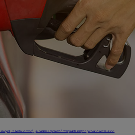
ikowych, to warto wiedzieć, jak samemu sprawdzić rzeczywiste zużycie paliwa w swoim aucie.