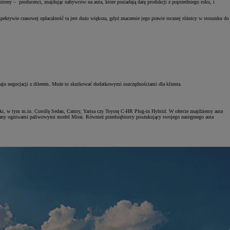
trony – producenci, znajdując nabywców na auta, które posiadają datę produkcji z poprzedniego roku, i
ektywie czasowej opłacalność ta jest dużo większa, gdyż znaczenie jego prawie rocznej różnicy w stosunku do
ju negocjacji z dilerem. Może to skutkować dodatkowymi oszczędnościami dla klienta.
ki, w tym m.in. Corollę Sedan, Camry, Yarisa czy Toyotę C-HR Plug-in Hybrid. W ofercie znajdziemy auta
dzany ogniwami paliwowymi model Mirai. Również przedsiębiorcy poszukujący swojego następnego auta