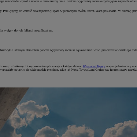
wego samochodu wprost z salonu w dużo niższej cenie. Podczas wyprzedaży rocznika zyskują tak naprawdę obie s
amiętajmy, że wartość auta najbardziej spada w pierwszych dwóch, trzech latach posiadania. W dłuższej persp
t tysięcy złotych, klienci mogą liczyć na:
Niezwykle istotnym elementem podczas wyprzedaży rocznika są także możliwości prowadzenia wszelkiego rodza
jnych wersji silnikowych i wyposażeniowych maleje z każdym dniem.
Wyprzedaż Toyoty
obejmuje bestsellery mar
wyprzedaży pojawiły się także modele premium, takie jak Nowa Toyota Land Cruiser czy futurystyczny, napę