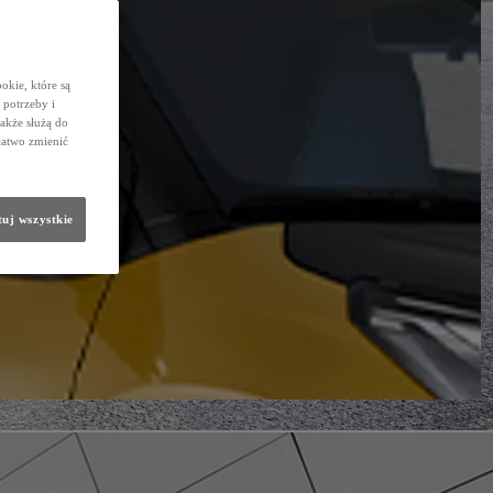
okie, które są
potrzeby i
także służą do
łatwo zmienić
uj wszystkie