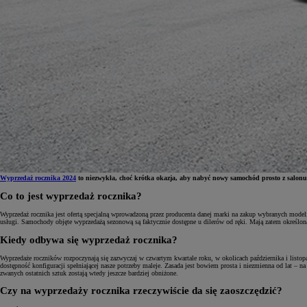
Wyprzedaż rocznika 2024
to niezwykła, choć krótka okazja, aby nabyć nowy samochód prosto z salonu w 
Co to jest wyprzedaż rocznika?
Od
81 900 zł
Wyprzedaż rocznika jest ofertą specjalną wprowadzoną przez producenta danej marki na zakup wybranych model
usługi. Samochody objęte wyprzedażą sezonową są faktycznie dostępne u dilerów od ręki. Mają zatem określon
Yaris Cross
Kiedy odbywa się wyprzedaż rocznika?
HYBRID
Wyprzedaże roczników rozpoczynają się zazwyczaj w czwartym kwartale roku, w okolicach października i listopa
dostępność konfiguracji spełniającej nasze potrzeby maleje. Zasada jest bowiem prosta i niezmienna od lat – 
zwanych ostatnich sztuk zostają wtedy jeszcze bardziej obniżone.
Czy na wyprzedaży rocznika rzeczywiście da się zaoszczędzić?