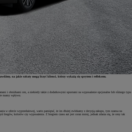
wdźmy, na jakie rabaty mogą liczyć klienci, którzy wykażą się sprytem i refleksem.
batami i obniżkami cen, a niekiedy także z dodatkowymi upustami na wyposażenie opcjonalne lub różnego typu
ż nie mamy wpływu.
c auta w ofercie wyprzedażowej, warto pamiętać, że im dłużej zwlekamy z decyzją zakupu, tym szansa na
ń biegów, kolorów czy wyposażenia. Z biegiem czasu aut jest coraz mniej, jednak zdarza się, że ceny tak