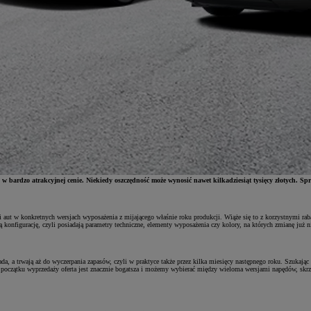
bardzo atrakcyjnej cenie. Niekiedy oszczędność może wynosić nawet kilkadziesiąt tysięcy złotych. Spra
i aut w konkretnych wersjach wyposażenia z mijającego właśnie roku produkcji. Wiąże się to z korzystnymi ra
ą konfigurację, czyli posiadają parametry techniczne, elementy wyposażenia czy kolory, na których zmianę ju
da, a trwają aż do wyczerpania zapasów, czyli w praktyce także przez kilka miesięcy następnego roku. Szukają
na początku wyprzedaży oferta jest znacznie bogatsza i możemy wybierać między wieloma wersjami napędów, skrzy