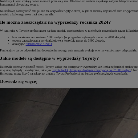
Niektórzy klienci czekają na ten moment przez cały rok. Oto bowiem nadarza się okazja nabycia fabrycznie no
konsumenci chwytający okazje.
Na końcową oszczędność zakupu ma też oczywiście wpływ okres, w jakim chcemy użytkować auto z wyprzedaży. P
modelu z kolejnego roku traci nieco na sile.
Ile można zaoszczędzić na wyprzedaży rocznika 2024?
W tym roku w Toyocie oprócz rabatu na dany model, przekraczający w niektórych przypadkach nawet kilkadziesią
bon na akcesoria o wartości 1000 złotych (w przypadku wybranych modeli – 2000 złotych),
topowe zabezpieczenia antykradzieżowe z korzyścią nawet do 3490 złotych,
atrakcyjne
finansowanie KINTO
.
Pamiętajmy, że po odpowiednim doposażeniu nowego auta znacznie zyskuje ono na wartości przy odsprzedaży. 
Jakie modele są dostępne w wyprzedaży Toyoty?
Na chwilę obecną większość modeli Toyoty wciąż jest dostępna w wyprzedaży, ale liczba najbardziej atrakcy
miejskie, hybrydy i elektryczne, takie jak
Toyota bZ4X, która jest dostępna z korzyścią do 67 000 złotych
! Na 
firmowego mogą liczyć na zakup aut z gamy Toyota Professional na bardzo preferencyjnych warunkach.
Dowiedz się więcej