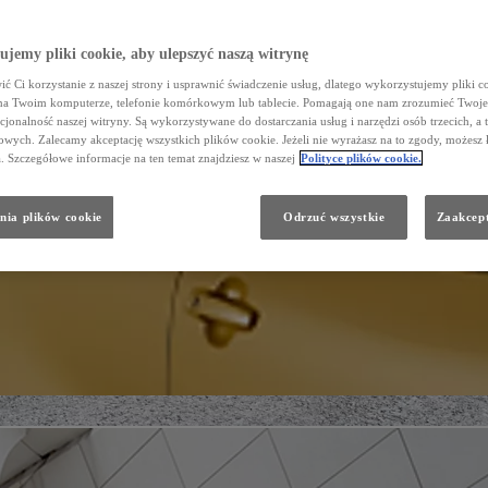
jemy pliki cookie, aby ulepszyć naszą witrynę
ć Ci korzystanie z naszej strony i usprawnić świadczenie usług, dlatego wykorzystujemy pliki co
na Twoim komputerze, telefonie komórkowym lub tablecie. Pomagają one nam zrozumieć Twoje 
cjonalność naszej witryny. Są wykorzystywane do dostarczania usług i narzędzi osób trzecich, a 
wych. Zalecamy akceptację wszystkich plików cookie. Jeżeli nie wyrażasz na to zgody, możesz 
a. Szczegółowe informacje na ten temat znajdziesz w naszej
Polityce plików cookie.
nia plików cookie
Odrzuć wszystkie
Zaakcept