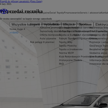
Przejdź do głównej zawartości
(Press Enter)
4 luty 2025
Wyprzedaż rocznika
Nowe samochody
Oferty specjalne
Świat Toyoty
Finansowanie
Serwis i akcesoria
Konta
Ile można zaoszczędzić na kupnie nowego samochodu
Sprawdź aktualne oferty
Świat Toyoty
Oferta dla firm
Serwis
Wszystkie kategorie
Hybrydowe
Miejskie
Sportowe
Elektryc
Aktualne promocje
Dlaczego Toyota?
Toyota Financial Services
Rezerwacja wizy
Nowe Aygo X
Samochody dostawcze Toyota Professional
O Toyocie
Kredyt niższych rat Toyota Ea
Oferta serwisu
HYBRID
Oferta biznesowa
Toyota w Europie
Kredyt standardowy
Specjalna ofert
Auta używane
Fabryki Toyoty
Leasing standardowy
Oferta serwisu 
Rok potęgi 8 premier
Toyota Way
Promocje i usł
Toyota Mobility
Gwarancje Toyo
Toyota a środowisko
Bezpłatne akcj
Norma WLTP
Globalna akcja
Klub Rekordowych Przebiegów Toyoty
Pomoc drogowa w
Historyczne Modele
Informacje tech
FAQ
Innowacje dla 