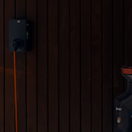
Od
105 300 zł
Corolla Hatchback
HYBRID