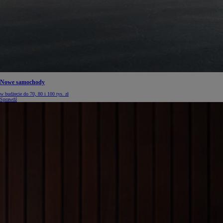
Nowe samochody
w budżecie do 70, 80 i 100 tys. zł
Sprawdź