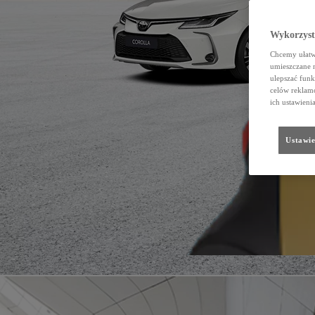
Wykorzystu
Chcemy ułatwi
umieszczane 
ulepszać funk
celów reklamo
ich ustawieni
Ustawie