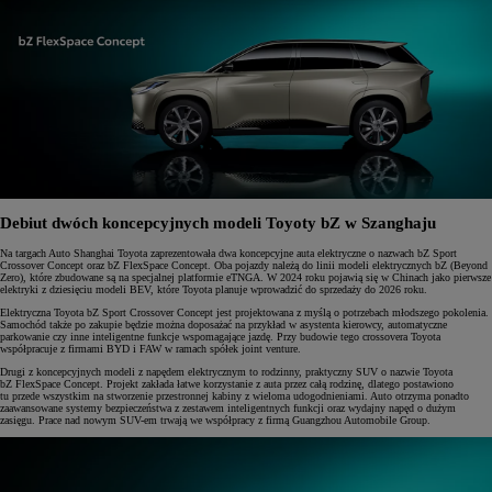
Debiut dwóch koncepcyjnych modeli Toyoty bZ w Szanghaju
Na targach Auto Shanghai Toyota zaprezentowała dwa koncepcyjne auta elektryczne o nazwach bZ Sport
Crossover Concept oraz bZ FlexSpace Concept. Oba pojazdy należą do linii modeli elektrycznych bZ (Beyond
Zero), które zbudowane są na specjalnej platformie eTNGA. W 2024 roku pojawią się w Chinach jako pierwsze
elektryki z dziesięciu modeli BEV, które Toyota planuje wprowadzić do sprzedaży do 2026 roku.
Elektryczna Toyota bZ Sport Crossover Concept jest projektowana z myślą o potrzebach młodszego pokolenia.
Samochód także po zakupie będzie można doposażać na przykład w asystenta kierowcy, automatyczne
parkowanie czy inne inteligentne funkcje wspomagające jazdę. Przy budowie tego crossovera Toyota
współpracuje z firmami BYD i FAW w ramach spółek joint venture.
Drugi z koncepcyjnych modeli z napędem elektrycznym to rodzinny, praktyczny SUV o nazwie Toyota
bZ FlexSpace Concept. Projekt zakłada łatwe korzystanie z auta przez całą rodzinę, dlatego postawiono
tu przede wszystkim na stworzenie przestronnej kabiny z wieloma udogodnieniami. Auto otrzyma ponadto
zaawansowane systemy bezpieczeństwa z zestawem inteligentnych funkcji oraz wydajny napęd o dużym
zasięgu. Prace nad nowym SUV-em trwają we współpracy z firmą Guangzhou Automobile Group.