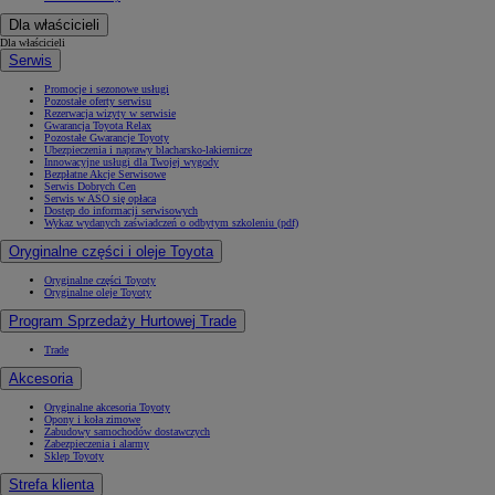
Dla właścicieli
Dla właścicieli
Serwis
Promocje i sezonowe usługi
Pozostałe oferty serwisu
Rezerwacja wizyty w serwisie
Gwarancja Toyota Relax
Pozostałe Gwarancje Toyoty
Ubezpieczenia i naprawy blacharsko-lakiernicze
Innowacyjne usługi dla Twojej wygody
Bezpłatne Akcje Serwisowe
Serwis Dobrych Cen
Serwis w ASO się opłaca
Dostęp do informacji serwisowych
Wykaz wydanych zaświadczeń o odbytym szkoleniu (pdf)
Oryginalne części i oleje Toyota
Oryginalne części Toyoty
Oryginalne oleje Toyoty
Program Sprzedaży Hurtowej Trade
Trade
Akcesoria
Oryginalne akcesoria Toyoty
Opony i koła zimowe
Zabudowy samochodów dostawczych
Zabezpieczenia i alarmy
Sklep Toyoty
Strefa klienta