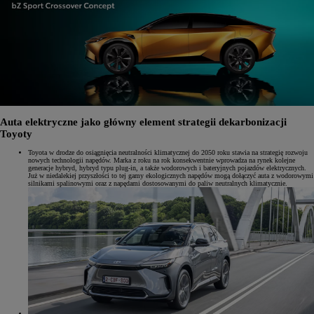
Auta elektryczne jako główny element strategii dekarbonizacji
Toyoty
Toyota w drodze do osiągnięcia neutralności klimatycznej do 2050 roku stawia na strategię rozwoju
nowych technologii napędów. Marka z roku na rok konsekwentnie wprowadza na rynek kolejne
generacje hybryd, hybryd typu plug-in, a także wodorowych i bateryjnych pojazdów elektrycznych.
Już w niedalekiej przyszłości to tej gamy ekologicznych napędów mogą dołączyć auta z wodorowymi
silnikami spalinowymi oraz z napędami dostosowanymi do paliw neutralnych klimatycznie.