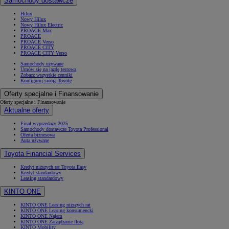
Samochody dostawcze
Hilux
Nowy Hilux
Nowy Hilux Electric
PROACE Max
PROACE
PROACE Verso
PROACE CITY
PROACE CITY Verso
Samochody używane
Umów się na jazdę testową
Zobacz wszystkie cenniki
Konfiguruj swoją Toyotę
Oferty specjalne i Finansowanie
Oferty specjalne i Finansowanie
Aktualne oferty
Finał wyprzedaży 2025
Samochody dostawcze Toyota Professional
Oferta biznesowa
Auta używane
Toyota Financial Services
Kredyt niższych rat Toyota Easy
Kredyt standardowy
Leasing standardowy
KINTO ONE
KINTO ONE Leasing niższych rat
KINTO ONE Leasing konsumencki
KINTO ONE Najem
KINTO ONE Zarządzanie flotą
KINTO Mobility