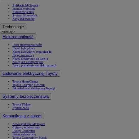
Aplikacja MyToyota
Instrukcje obsługi
Aktualizacja map
System Bluetooth®
Karty Ratownicze
Technologie
Technologie
Elektromobilność
Lider elektromobilności
Napęd hybrydowy
Napęd hybrydowy typu plug-in
Napęd wodorowy
Napęd elektryczny na baterię
Zasięg aut elektrycznych
Zalety posiadania aut elektrycznych
Ładowanie elektrycznej Toyoty
Toyota HomeCharge
Toyota Charging Network
Jak naładować elektryczną Toyotę?
Systemy bezpieczeństwa
Toyota T-Mate
System eCall
Komunikacja z autem
Nowa aplikacja MyToyota
Cyfrowy opiekun auta
Usługi Connected
Płatne subskrypcje
Toyota Connectivity Match