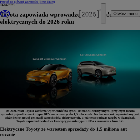
Przejdź do głównej zawartości
(Press Enter)
24-04-2023
Toyota zapowiada wprowadzenie 10 modeli
Otwórz menu
elektrycznych do 2026 roku
Do 2026 roku Toyota zamierza wprowadzić na rynek 10 modeli elektrycznych, przy czym roczna
sprzedaż pojazdów marki typu BEV ma wzrosnąć do 1,5 mln sztuk. Na ten sam rok zapowiadany jest
także debiut nowej generacji samochodów elektrycznych, a już teraz podczas targów w Szanghaju
Toyota zaprezentowała dwa koncepcyjne auta typu SUV-a i crossover z linii bZ.
Elektryczne Toyoty ze wzrostem sprzedaży do 1,5 miliona aut
rocznie