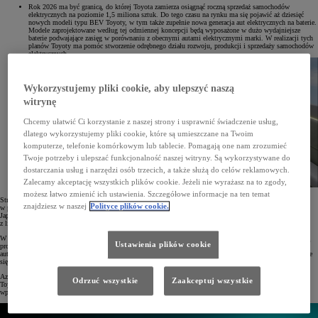
Rok 2026 ma być granicą, do której Toyota zamierza osiągnąć roczną sprzedaż samochodów
elektrycznych na poziomie 1,5 miliona sztuk. Do tego czasu na rynku ma się pojawić aż dziesięć
nowych modeli typu BEV Toyoty, w tym także zupełnie nowa generacja aut elektrycznych na baterie.
Modele zaprojektowane według tej odmiennej koncepcji będą wyposażone w dużo wydajniejsze
baterie podwajające zasięg w porównaniu z obecnymi autami elektrycznymi marki. W realizacji tych
planów Toyoty ma pomóc stworzenie odrębnego działu rozwoju, produkcji i sprzedaży samochodów
elektrycznych.
Wykorzystujemy pliki cookie, aby ulepszyć naszą
witrynę
Chcemy ułatwić Ci korzystanie z naszej strony i usprawnić świadczenie usług,
dlatego wykorzystujemy pliki cookie, które są umieszczane na Twoim
komputerze, telefonie komórkowym lub tablecie. Pomagają one nam zrozumieć
Twoje potrzeby i ulepszać funkcjonalność naszej witryny. Są wykorzystywane do
dostarczania usług i narzędzi osób trzecich, a także służą do celów reklamowych.
Zalecamy akceptację wszystkich plików cookie. Jeżeli nie wyrażasz na to zgody,
możesz łatwo zmienić ich ustawienia. Szczegółowe informacje na ten temat
Strategia wprowadzania na rynek elektrycznych samochodów na baterie będzie miała różny przebieg
znajdziesz w naszej
Polityce plików cookie.
w poszczególnych regionach. Znaczne rozszerzenie oferty Toyoty z napędem BEV ma nastąpić w Europie,
Japonii, Chinach i USA, gdzie w pierwszej kolejności do sprzedaży zostaną wprowadzone kolejne modele
z linii bZ, a dopiero potem auta nowej generacji.
W USA w 2025 roku wystartuje produkcja elektrycznego SUV-a z 3 rzędami siedzeń, do którego baterie będą
Ustawienia plików cookie
produkowane w Karolinie Północnej. W Chinach już w 2024 roku zadebiutują modele bZ4X i bZ3 oraz dwa
auta elektryczne przeznaczone specjalnie na ten rynek, natomiast w kolejnych latach gama modeli BEV będzie
się systematycznie zwiększać.
Azja wraz z innymi rozwijającymi się rynkami także postawią na rozwój bateryjnych pojazdów elektrycznych
Odrzuć wszystkie
Zaakceptuj wszystkie
Toyoty. Jeszcze przed końcem bieżącego roku ruszy lokalna produkcja pickupów BEV, a następnie firma
wprowadzi do oferty nowy model małego samochodu z napędem tego typu.