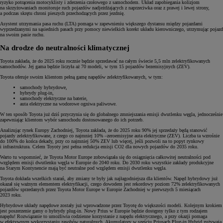
ryzyko potrącenia motocyklisty i zderzenia czołowego z samochodem. Układ zapobiegania kolizjom
na skrzyżowaniach monitoruje ruch pojazdów nadjeżdżających z naprzeciwka oraz z prawej i lewej strony,
a podczas skrętu chroni pieszych przechodzących przez jezdnię.
Asystent utrzymania pasa ruchu (LTA) pomaga w zapewnieniu większego dystansu między pojazdami
wyprzedzanymi na sąsiednich pasach przy pomocy niewielkich korekt układu kierowniczego, utrzymując pojazd
na swoim pasie ruchu.
Na drodze do neutralności klimatycznej
Toyota zakłada, że do 2025 roku rocznie będzie sprzedawać na całym świecie 5,5 mln zelektryfikowanych
samochodów. Jej gama będzie liczyła aż 70 modeli, w tym 15 pojazdów bezemisyjnych (ZEV).
Toyota oferuje swoim klientom pełną gamę napędów zelektryfikowanych, w tym:
samochody hybrydowe,
hybrydy plug-in,
samochody elektryczne na baterie,
auta elektryczne na wodorowe ogniwa paliwowe.
W ten sposób Toyota już dziś przyczynia się do globalnego zmniejszania emisji dwutlenku węgla, jednocześnie
zapewniając klientom wybór samochodu dostosowanego do ich potrzeb.
Analizując rynek Europy Zachodniej, Toyota zakłada, że do 2025 roku 90% jej sprzedaży będą stanowić
pojazdy zelektryfikowane, z czego co najmniej 10% –zeroemisyjne auta elektryczne (ZEV). Liczba ta wzrośnie
do 100% do końca dekady, przy co najmniej 50% ZEV lub więcej, jeśli pozwoli na to popyt rynkowy
i infrastruktura. Celem Toyoty jest pełna redukcja emisji CO2 dla nowych pojazdów do 2035 roku.
Warto tu wspomnieć, że Toyota Motor Europe zobowiązała się do osiągnięcia całkowitej neutralności pod
względem emisji dwutlenku węgla w Europie do 2040 roku. Do 2030 roku wszystkie zakłady produkcyjne
na Starym Kontynencie mają być neutralne pod względem emisji dwutlenku węgla.
Toyota dokłada wszelkich starań, aby zmiany te były jak najłagodniejsza dla klientów. Napęd hybrydowy już
okazał się ważnym elementem elektryfikacji, czego dowodem jest rekordowy poziom 72% zelektryfikowanych
pojazdów sprzedanych przez Toyota Motor Europe w Europie Zachodniej w pierwszych 5 miesiącach
2023 roku.
Hybrydowe układy napędowe zostały już wprowadzone przez Toyotę do większości modeli. Kolejnym krokiem
jest poszerzenie gamy o hybrydy plug-in. Nowy Prius w Europie będzie dostępny tylko z tym rodzajem
napędu! Rozwiązanie to umożliwia codzienne korzystanie z napędu elektrycznego, a przy okazji pomaga
w efektywnym wykorzystaniu zasobów naturalnych. Akumulatory w sześciu Priusach Plug-in Hybrid zużywają