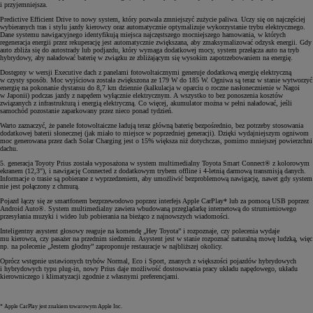
i przyjemniejsza.
Predictive Efficient Drive to nowy system, który pozwala zmniejszyć zużycie paliwa. Uczy się on najczęściej
wybieranych tras i stylu jazdy kierowcy oraz automatycznie optymalizuje wykorzystanie trybu elektrycznego.
Dane systemu nawigacyjnego identyfikują miejsca najczęstszego mocniejszego hamowania, w których
regeneracja energii przez rekuperację jest automatycznie zwiększana, aby zmaksymalizować odzysk energii. Gdy
auto zbliża się do autostrady lub podjazdu, który wymaga dodatkowej mocy, system przełącza auto na tryb
hybrydowy, aby naładować baterię w związku ze zbliżającym się wysokim zapotrzebowaniem na energię.
Dostępny w wersji Executive dach z panelami fotowoltaicznymi generuje dodatkową energię elektryczną
w czysty sposób. Moc wyjściowa została zwiększona ze 179 W do 185 W. Ogniwa są teraz w stanie wytworzyć
energię na pokonanie dystansu do 8,7 km dziennie (kalkulacja w oparciu o roczne nasłonecznienie w Nagoi
w Japonii) podczas jazdy z napędem wyłącznie elektrycznym. A wszystko to bez ponoszenia kosztów
związanych z infrastrukturą i energią elektryczną. Co więcej, akumulator można w pełni naładować, jeśli
samochód pozostanie zaparkowany przez nieco ponad tydzień.
Warto zaznaczyć, że panele fotowoltaiczne ładują teraz główną baterię bezpośrednio, bez potrzeby stosowania
dodatkowej baterii słonecznej (jak miało to miejsce w poprzedniej generacji). Dzięki wydajniejszym ogniwom
moc generowana przez dach Solar Charging jest o 15% większa niż dotychczas, pomimo mniejszej powierzchni
dachu.
5. generacja Toyoty Prius została wyposażona w system multimedialny Toyota Smart Connect® z kolorowym
ekranem (12,3"), i nawigację Connected z dodatkowym trybem offline i 4-letnią darmową transmisją danych.
Informacje o trasie są pobierane z wyprzedzeniem, aby umożliwić bezproblemową nawigację, nawet gdy system
nie jest połączony z chmurą.
Pojazd łączy się ze smartfonem bezprzewodowo poprzez interfejs Apple CarPlay* lub za pomocą USB poprzez
Android Auto®. System multimedialny zawiera wbudowaną przeglądarkę internetową do strumieniowego
przesyłania muzyki i wideo lub pobierania na bieżąco z najnowszych wiadomości.
Inteligentny asystent głosowy reaguje na komendę „Hey Toyota” i rozpoznaje, czy polecenia wydaje
mu kierowca, czy pasażer na przednim siedzeniu. Asystent jest w stanie rozpoznać naturalną mowę ludzką, więc
np. na polecenie „Jestem głodny” zaproponuje restauracje w najbliższej okolicy.
Oprócz wstępnie ustawionych trybów Normal, Eco i Sport, znanych z większości pojazdów hybrydowych
i hybrydowych typu plug-in, nowy Prius daje możliwość dostosowania pracy układu napędowego, układu
kierowniczego i klimatyzacji zgodnie z własnymi preferencjami.
* Apple CarPlay jest znakiem towarowym Apple Inc.