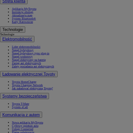
Strefa klienta
Aplikacja MyToyota
Instrukcje obsługi
Aktualizacja map
System Bluetooth®
Karty Ratownicze
Technologie
Technologie
Elektromobilność
Lider elektromobilności
Napęd hybrydowy
Napęd hybrydowy typu plug-in
Napęd wodorowy
Napęd elektryczny na baterię
Zasięg aut elektrycznych
Zalety posiadania aut elektrycznych
Ładowanie elektrycznej Toyoty
Toyota HomeCharge
Toyota Charging Network
Jak naładować elektryczną Toyotę?
Systemy bezpieczeństwa
Toyota T-Mate
System eCall
Komunikacja z autem
Nowa aplikacja MyToyota
Cyfrowy opiekun auta
Usługi Connected
Płatne subskrypcje