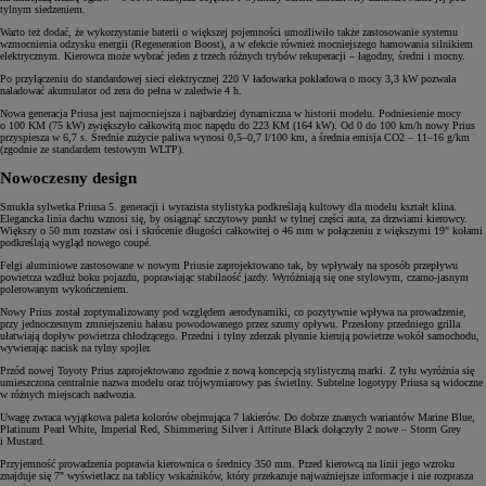
tylnym siedzeniem.
Warto też dodać, że wykorzystanie baterii o większej pojemności umożliwiło także zastosowanie systemu
wzmocnienia odzysku energii (Regeneration Boost), a w efekcie również mocniejszego hamowania silnikiem
elektrycznym. Kierowca może wybrać jeden z trzech różnych trybów rekuperacji – łagodny, średni i mocny.
Po przyłączeniu do standardowej sieci elektrycznej 220 V ładowarka pokładowa o mocy 3,3 kW pozwala
naładować akumulator od zera do pełna w zaledwie 4 h.
Nowa generacja Priusa jest najmocniejsza i najbardziej dynamiczna w historii modelu. Podniesienie mocy
o 100 KM (75 kW) zwiększyło całkowitą moc napędu do 223 KM (164 kW). Od 0 do 100 km/h nowy Prius
przyspiesza w 6,7 s. Średnie zużycie paliwa wynosi 0,5–0,7 l/100 km, a średnia emisja CO2 – 11–16 g/km
(zgodnie ze standardem testowym WLTP).
Nowoczesny design
Smukła sylwetka Priusa 5. generacji i wyrazista stylistyka podkreślają kultowy dla modelu kształt klina.
Elegancka linia dachu wznosi się, by osiągnąć szczytowy punkt w tylnej części auta, za drzwiami kierowcy.
Większy o 50 mm rozstaw osi i skrócenie długości całkowitej o 46 mm w połączeniu z większymi 19" kołami
podkreślają wygląd nowego coupé.
Felgi aluminiowe zastosowane w nowym Priusie zaprojektowano tak, by wpływały na sposób przepływu
powietrza wzdłuż boku pojazdu, poprawiając stabilność jazdy. Wyróżniają się one stylowym, czarno-jasnym
polerowanym wykończeniem.
Nowy Prius został zoptymalizowany pod względem aerodynamiki, co pozytywnie wpływa na prowadzenie,
przy jednoczesnym zmniejszeniu hałasu powodowanego przez szumy opływu. Przesłony przedniego grilla
ułatwiają dopływ powietrza chłodzącego. Przedni i tylny zderzak płynnie kierują powietrze wokół samochodu,
wywierając nacisk na tylny spojler.
Przód nowej Toyoty Prius zaprojektowano zgodnie z nową koncepcją stylistyczną marki. Z tyłu wyróżnia się
umieszczona centralnie nazwa modelu oraz trójwymiarowy pas świetlny. Subtelne logotypy Priusa są widoczne
w różnych miejscach nadwozia.
Uwagę zwraca wyjątkowa paleta kolorów obejmująca 7 lakierów. Do dobrze znanych wariantów Marine Blue,
Platinum Pearl White, Imperial Red, Shimmering Silver i Attitute Black dołączyły 2 nowe – Storm Grey
i Mustard.
Przyjemność prowadzenia poprawia kierownica o średnicy 350 mm. Przed kierowcą na linii jego wzroku
znajduje się 7" wyświetlacz na tablicy wskaźników, który przekazuje najważniejsze informacje i nie rozprasza