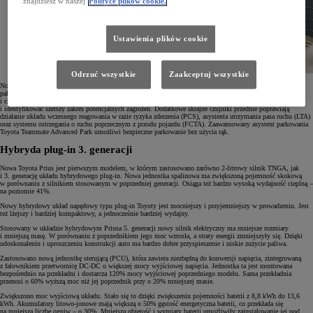
znajdziesz w naszej
Polityce plików cookie.
Ustawienia plików cookie
Odrzuć wszystkie
Zaakceptuj wszystkie
Nowy Prius został wyposażony w innowacyjne systemy bezpieczeństwa Toyota T-MATE obejmujące m.in.
pakiet Toyota Safety Sense. Systemy te mogą być aktualizowany zdalnie. Udoskonalona przednia kamera
i czujniki radarowe mają znacznie większe pole widzenia, co pozwala wykrywać więcej obiektów
i identyfikować szerszy zakres potencjalnych zagrożeń. Dodatkowe skrajne czujniki przednie poprawiają
działanie układu wczesnego reagowania w razie ryzyka zderzenia (PCS), asystenta utrzymania pasa ruchu (LTA)
oraz systemu ostrzegania o ruchu poprzecznym z przodu pojazdu (FCTA). Zaawansowany asystent parkowania
Toyota Teammate Advanced Park umożliwi bezpieczne parkowanie bez użycia rąk.
Hybryda plug-in 3. generacji
Nowa Toyota Prius jest pierwszym modelem, w którym zastosowano zarówno 2-litrowy silnik TNGA, jak
i 3. generację układu hybrydowego plug-in. Nowa jednostka spalinowa ma zwiększoną pojemność skokową
w porównaniu z silnikiem stosowanym w poprzedniej generacji. Osiąga też bardzo wysoką wydajność cieplną –
na poziomie 41%.
Nowy hybrydowy układ napędowy typu plug-in Toyoty jest mocniejszy i przyjemniejszy w prowadzeniu. Jest
też lżejszy i bardziej kompaktowy, a jednocześnie bardziej wydajny.
Stosowany w układzie hybrydowym Priusa 5. generacji nowy silnik elektryczny ma mniejsze rozmiary
i mniejszą masę. W porównaniu z poprzednikiem jego moc wzrosła, a straty energii zmniejszyły się. Dzięki
udoskonaleniu i uproszczeniu konstrukcji auto ma bardzo dobre przyspieszenie i niskie zużycie paliwa.
Zastosowano nową jednostkę sterującą (PCU), która zawiera niezbędną do konwersji napięcia, zintegrowaną
z falownikiem przetwornicę DC-DC o większej mocy wyjściowej napięcia. Jednostka ta jest montowana
bezpośrednio na przekładni i dostarcza 120% mocy wyjściowej poprzedniego modelu. Sama przekładnia
przenosi o 60% wyższą moc niż jej poprzednik przy o 20% mniejszej masie.
Zwiększono moc wyjściową układu. Stało się to dzięki zwiększeniu pojemności baterii z 8,8 kWh do 13,6
kWh. Akumulatory litowo-jonowe mają większą o 50% gęstość energetyczna baterii, co przekłada się
na mniejszą liczbę ogniw – o 30%. Mniejsza objętość i wymiary baterii umożliwiły zainstalowanie jej pod