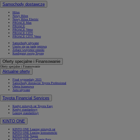
Samochody dostawcze
Hilux
Nowy Hilux
Nowy Hilux Electric
PROACE Max
PROACE
PROACE Verso
PROACE CITY
PROACE CITY Verso
Samochody używane
Umów się na jazdę testową
Zobacz wszystkie cenniki
Konfiguruj swoją Toyotę
Oferty specjalne i Finansowanie
Oferty specjalne i Finansowanie
Aktualne oferty
Finał wyprzedaży 2025
Samochody dostawcze Toyota Professional
Oferta biznesowa
Auta używane
Toyota Financial Services
Kredyt niższych rat Toyota Easy
Kredyt standardowy
Leasing standardowy
KINTO ONE
KINTO ONE Leasing niższych rat
KINTO ONE Leasing konsumencki
KINTO ONE Najem
KINTO ONE Zarządzanie flotą