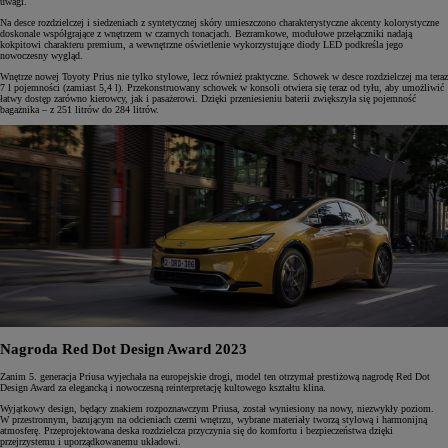
uwagi.
Na desce rozdzielczej i siedzeniach z syntetycznej skóry umieszczono charakterystyczne akcenty kolorystyczne
doskonale współgrające z wnętrzem w czarnych tonacjach. Bezramkowe, modułowe przełączniki nadają
kokpitowi charakteru premium, a wewnętrzne oświetlenie wykorzystujące diody LED podkreśla jego
nowoczesny wygląd.
Wnętrze nowej Toyoty Prius nie tylko stylowe, lecz również praktyczne. Schowek w desce rozdzielczej ma teraz
7 l pojemności (zamiast 5,4 l). Przekonstruowany schowek w konsoli otwiera się teraz od tyłu, aby umożliwić
łatwy dostęp zarówno kierowcy, jak i pasażerowi. Dzięki przeniesieniu baterii zwiększyła się pojemność
bagażnika – z 251 litrów do 284 litrów.
Nagroda Red Dot Design Award 2023
Zanim 5. generacja Priusa wyjechała na europejskie drogi, model ten otrzymał prestiżową nagrodę Red Dot
Design Award za elegancką i nowoczesną reinterpretację kultowego kształtu klina.
Wyjątkowy design, będący znakiem rozpoznawczym Priusa, został wyniesiony na nowy, niezwykły poziom.
W przestronnym, bazującym na odcieniach czerni wnętrzu, wybrane materiały tworzą stylową i harmonijną
atmosferę. Przeprojektowana deska rozdzielcza przyczynia się do komfortu i bezpieczeństwa dzięki
przejrzystemu i uporządkowanemu układowi.