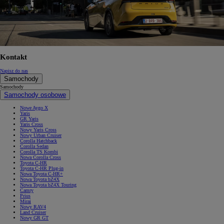
Kontakt
Napisz do nas
Samochody
Samochody
Samochody osobowe
Nowe Aygo X
Yaris
GR Yaris
Yaris Cross
Nowy Yaris Cross
Nowy Urban Cruiser
Corolla Hatchback
Corolla Sedan
Corolla TS Kombi
Nowa Corolla Cross
Toyota C-HR
Toyota C-HR Plug-in
Nowa Toyota C-HR+
Nowa Toyota bZ4X
Nowa Toyota bZ4X Touring
Camry
Prius
Mirai
Nowy RAV4
Land Cruiser
Nowy GR GT