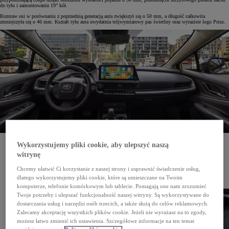
do tyłu i zamontowaniu 19" kół.
Rozstaw osi w porównaniu z poprzednią generacją auta zwiększył się o 50 mm, a długość całkowita
zmniejszyła się o 46 mm. Kształt tyłu auta uwydatnia trójwymiarowy pas świetlny oraz wyraziste logo Prius.
Komfortowa kabina zachwyca swoją praktycznością. Kierowca i pasażerowie mają dużo przestrzeni,
Wykorzystujemy pliki cookie, aby ulepszyć naszą
a wnętrze jest wykonane z materiałów najwyższej jakości. Dodać do tego należy subtelne elementy
stylistyczne, które podkreślają nowoczesny charakter auta.
witrynę
Kolorowy wyświetlacz na tablicy wskaźników (7") znajduje się bezpośrednio w polu widzenia
Chcemy ułatwić Ci korzystanie z naszej strony i usprawnić świadczenie usług,
kierowcy i przyczynia się do zwiększenia bezpieczeństwa podczas jazdy. Układ wszystkich
przycisków i przełączników jest przejrzysty, stawiając na pierwszym miejscu komfort
dlatego wykorzystujemy pliki cookie, które są umieszczane na Twoim
i funkcjonalność.
komputerze, telefonie komórkowym lub tablecie. Pomagają one nam zrozumieć
Twoje potrzeby i ulepszać funkcjonalność naszej witryny. Są wykorzystywane do
dostarczania usług i narzędzi osób trzecich, a także służą do celów reklamowych.
Zalecamy akceptację wszystkich plików cookie. Jeżeli nie wyrażasz na to zgody,
możesz łatwo zmienić ich ustawienia. Szczegółowe informacje na ten temat