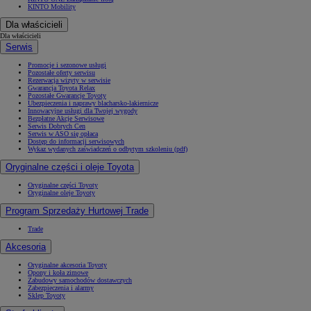
KINTO Mobility
Dla właścicieli
Dla właścicieli
Serwis
Promocje i sezonowe usługi
Pozostałe oferty serwisu
Rezerwacja wizyty w serwisie
Gwarancja Toyota Relax
Pozostałe Gwarancje Toyoty
Ubezpieczenia i naprawy blacharsko-lakiernicze
Innowacyjne usługi dla Twojej wygody
Bezpłatne Akcje Serwisowe
Serwis Dobrych Cen
Serwis w ASO się opłaca
Dostęp do informacji serwisowych
Wykaz wydanych zaświadczeń o odbytym szkoleniu (pdf)
Oryginalne części i oleje Toyota
Oryginalne części Toyoty
Oryginalne oleje Toyoty
Program Sprzedaży Hurtowej Trade
Trade
Akcesoria
Oryginalne akcesoria Toyoty
Opony i koła zimowe
Zabudowy samochodów dostawczych
Zabezpieczenia i alarmy
Sklep Toyoty