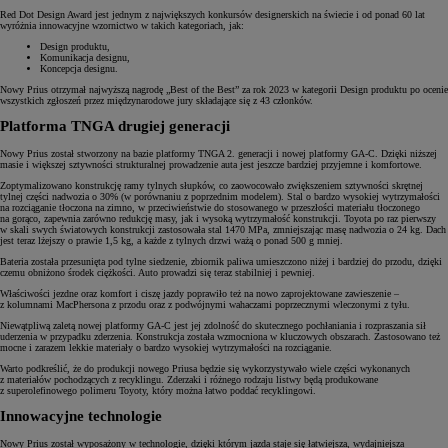
Red Dot Design Award jest jednym z największych konkursów designerskich na świecie i od ponad 60 lat
wyróżnia innowacyjne wzornictwo w takich kategoriach, jak:
Design produktu,
Komunikacja designu,
Koncepcja designu.
Nowy Prius otrzymał najwyższą nagrodę „Best of the Best” za rok 2023 w kategorii Design produktu po ocenie
wszystkich zgłoszeń przez międzynarodowe jury składające się z 43 członków.
Platforma TNGA drugiej generacji
Nowy Prius został stworzony na bazie platformy TNGA 2. generacji i nowej platformy GA-C. Dzięki niższej
masie i większej sztywności strukturalnej prowadzenie auta jest jeszcze bardziej przyjemne i komfortowe.
Zoptymalizowano konstrukcję ramy tylnych słupków, co zaowocowało zwiększeniem sztywności skrętnej
tylnej części nadwozia o 30% (w porównaniu z poprzednim modelem). Stal o bardzo wysokiej wytrzymałości
na rozciąganie tłoczona na zimno, w przeciwieństwie do stosowanego w przeszłości materiału tłoczonego
na gorąco, zapewnia zarówno redukcję masy, jak i wysoką wytrzymałość konstrukcji. Toyota po raz pierwszy
w skali swych światowych konstrukcji zastosowała stal 1470 MPa, zmniejszając masę nadwozia o 24 kg. Dach
jest teraz lżejszy o prawie 1,5 kg, a każde z tylnych drzwi ważą o ponad 500 g mniej.
Bateria została przesunięta pod tylne siedzenie, zbiornik paliwa umieszczono niżej i bardziej do przodu, dzięki
czemu obniżono środek ciężkości. Auto prowadzi się teraz stabilniej i pewniej.
Właściwości jezdne oraz komfort i ciszę jazdy poprawiło też na nowo zaprojektowane zawieszenie –
z kolumnami MacPhersona z przodu oraz z podwójnymi wahaczami poprzecznymi wleczonymi z tyłu.
Niewątpliwą zaletą nowej platformy GA-C jest jej zdolność do skutecznego pochłaniania i rozpraszania sił
uderzenia w przypadku zderzenia. Konstrukcja została wzmocniona w kluczowych obszarach. Zastosowano też
mocne i zarazem lekkie materiały o bardzo wysokiej wytrzymałości na rozciąganie.
Warto podkreślić, że do produkcji nowego Priusa będzie się wykorzystywało wiele części wykonanych
z materiałów pochodzących z recyklingu. Zderzaki i różnego rodzaju listwy będą produkowane
z superolefinowego polimeru Toyoty, który można łatwo poddać recyklingowi.
Innowacyjne technologie
Nowy Prius został wyposażony w technologie, dzięki którym jazda staje się łatwiejsza, wydajniejsza