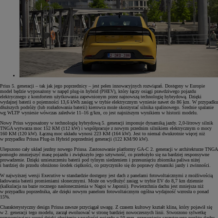
Prius 5. generacji – tak jak jego poprzednicy – jest pełen innowacyjnych rozwiązań. Dostępny w Europie
model będzie wyposażony w napęd plug-in hybrid (PHEV), który łączy osiągi prawdziwego pojazdu
elektrycznego z komfortem użytkowania zapewnionym przez najnowszą technologię hybrydową. Dzięki
wydajnej baterii o pojemności 13,6 kWh zasięg w trybie elektrycznym wyniesie nawet do 86 km. W przypadku
dłuższych podróży (lub rozładowania baterii) kierowca może skorzystać silnika spalinowego. Średnie spalanie
wg WLTP wyniesie wówczas zaledwie 11–16 g/km, co jest najniższym wynikiem w historii modelu.
Nowy Prius wyposażony w technologię hybrydową 5. generacji imponuje dynamiką jazdy. 2,0-litrowy silnik
TNGA wytwarza moc 152 KM (112 kW) i współpracuje z nowym przednim silnikiem elektrycznym o mocy
160 KM (120 kW). Łączną moc układu wynosi 223 KM (164 kW). Jest to niemal dwukrotnie więcej niż
w przypadku Priusa Plug-in Hybrid poprzedniej generacji (122 KM/90 kW).
Ulepszono cały układ jezdny nowego Priusa. Zastosowanie platformy GA-C 2. generacji w architekturze TNGA
pomogło zmniejszyć masę pojazdu i zwiększyło jego sztywność, co przełożyło się na bardziej responsywne
prowadzenie. Dzięki umieszczeniu baterii pod tylnym siedzeniem i przesunięciu zbiornika paliwa niżej
i bardziej do przodu obniżono środek ciężkości, co przyczyniło się do poprawy dynamiki jazdy i zwinności.
W najwyższej wersji Executive w standardzie dostępny jest dach z panelami fotowoltaicznymi z możliwością
ładowania baterii promieniami słonecznymi. Może on wydłużyć zasięg w trybie EV do 8,7 km dziennie
(kalkulacja na bazie rocznego nasłonecznienia w Nagoi w Japonii). Powierzchnia dachu jest mniejsza niż
w przypadku poprzednika, ale dzięki nowym panelom fotowoltaicznym ogólna wydajność wzrosła o ponad
15%.
Charakterystyczny design Priusa zawsze przyciągał uwagę. Z czasem kultowy kształt klina, który pojawił się
w 2. generacji tego modelu, zaczął ewoluować w stronę bardziej nowoczesnych linii. Stworzono sylwetkę
przypominającą coupé dzięki obniżeniu wysokości pojazdu o 50 mm, przesunięciu szczytowego punktu dachu