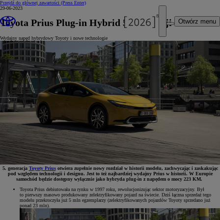
Przejdź do głównej zawartości
(Press Enter)
29-06-2023
Toyota Prius Plug-in Hybrid 5. generacji
Otwórz menu
Wydajny napęd hybrydowy Toyoty i nowe technologie
5. generacja
Toyoty Prius
otwiera zupełnie nowy rozdział w historii modelu, zachwycając i zaskakując
pod względem technologii i designu. Jest to też najbardziej wydajny Prius w historii. W Europie
samochód będzie dostępny wyłącznie jako hybryda plug-in z napędem o mocy 223 KM.
Toyota Prius debiutowała na rynku w 1997 roku, rewolucjonizując sektor motoryzacyjny. Był
to pierwszy masowo produkowany zelektryfikowany pojazd na świecie. Dziś łączna sprzedaż tego
modelu przekroczyła już 5 mln egzemplarzy (zelektryfikowanych pojazdów Toyoty sprzedano już
ponad 23 mln).