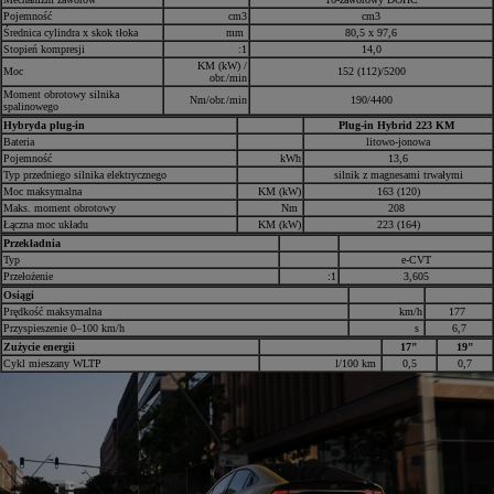
Pojemność
cm3
cm3
Średnica cylindra x skok tłoka
mm
80,5 x 97,6
Stopień kompresji
:1
14,0
KM (kW) /
Moc
152 (112)/5200
obr./min
Moment obrotowy silnika
Nm/obr./min
190/4400
spalinowego
Hybryda plug-in
Plug-in Hybrid 223 KM
Bateria
litowo-jonowa
Pojemność
kWh
13,6
Typ przedniego silnika elektrycznego
silnik z magnesami trwałymi
Moc maksymalna
KM (kW)
163 (120)
Maks. moment obrotowy
Nm
208
Łączna moc układu
KM (kW)
223 (164)
Przekładnia
Typ
e-CVT
Przełożenie
:1
3,605
Osiągi
Prędkość maksymalna
km/h
177
Przyspieszenie 0–100 km/h
s
6,7
Zużycie energii
17"
19"
Cykl mieszany WLTP
l/100 km
0,5
0,7