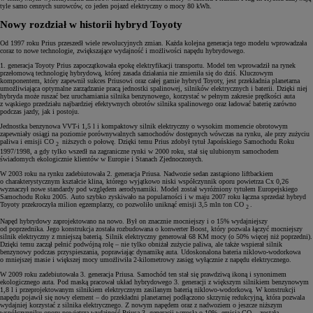
tyle samo cennych surowców, co jeden pojazd elektryczny o mocy 80 kWh.
Nowy rozdział w historii hybryd Toyoty
Od 1997 roku Prius przeszedł wiele rewolucyjnych zmian. Każda kolejna generacja tego modelu wprowadzała
coraz to nowe technologie, zwiększające wydajność i możliwości napędu hybrydowego.
1. generacja Toyoty Prius zapoczątkowała epokę elektryfikacji transportu. Model ten wprowadził na rynek
przełomową technologię hybrydową, której zasada działania nie zmieniła się do dziś. Kluczowym
komponentem, który zapewnił sukces Priusowi oraz całej gamie hybryd Toyoty, jest przekładnia planetarna
umożliwiająca optymalne zarządzanie pracą jednostki spalinowej, silników elektrycznych i baterii. Dzięki niej
hybryda może ruszać bez uruchamiania silnika benzynowego, korzystać w pełnym zakresie prędkości auta
z wąskiego przedziału najbardziej efektywnych obrotów silnika spalinowego oraz ładować baterię zarówno
podczas jazdy, jak i postoju.
Jednostka benzynowa VVT-i 1,5 l i kompaktowy silnik elektryczny o wysokim momencie obrotowym
zapewniały osiągi na poziomie porównywalnych samochodów dostępnych wówczas na rynku, ale przy zużyciu
paliwa i emisji CO
niższych o połowę. Dzięki temu Prius zdobył tytuł Japońskiego Samochodu Roku
2
1997/1998, a gdy tylko wszedł na zagraniczne rynki w 2000 roku, stał się ulubionym samochodem
świadomych ekologicznie klientów w Europie i Stanach Zjednoczonych.
W 2003 roku na rynku zadebiutowała 2. generacja Priusa. Nadwozie sedan zastąpiono liftbackiem
o charakterystycznym kształcie klina, którego wyjątkowo niski współczynnik oporu powietrza Cx 0,26
wyznaczył nowe standardy pod względem aerodynamiki. Model został wyróżniony tytułem Europejskiego
Samochodu Roku 2005. Auto szybko zyskiwało na popularności i w maju 2007 roku łączna sprzedaż hybryd
Toyoty przekroczyła milion egzemplarzy, co pozwoliło uniknąć emisji 3,5 mln ton CO
.
2
Napęd hybrydowy zaprojektowano na nowo. Był on znacznie mocniejszy i o 15% wydajniejszy
od poprzednika. Jego konstrukcja została rozbudowana o konwerter Boost, który pozwala łączyć mocniejszy
silnik elektryczny z mniejszą baterią. Silnik elektryczny generował 68 KM mocy (o 50% więcej niż poprzedni).
Dzięki temu zaczął pełnić podwójną rolę – nie tylko obniżał zużycie paliwa, ale także wspierał silnik
benzynowy podczas przyspieszania, poprawiając dynamikę auta. Udoskonalona bateria niklowo-wodorkowa
o mniejszej masie i większej mocy umożliwiła 2-kilometrowy zasięg wyłącznie z napędu elektrycznego.
W 2009 roku zadebiutowała 3. generacja Priusa. Samochód ten stał się prawdziwą ikoną i synonimem
ekologicznego auta. Pod maską pracował układ hybrydowego 3. generacji z większym silnikiem benzynowym
1,8 l i przeprojektowanym silnikiem elektrycznym zasilanym baterią niklowo-wodorkową. W konstrukcji
napędu pojawił się nowy element – do przekładni planetarnej podłączono skrzynię redukcyjną, która pozwala
wydajniej korzystać z silnika elektrycznego. Z nowym napędem oraz z nadwoziem o jeszcze niższym
współczynniku oporu powietrza wydajność Priusa 3. generacji wzrosła o 10%, emisją CO
została