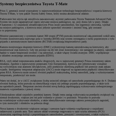
Systemy bezpieczeństwa Toyota T-Mate
Prius 5. generacji został wyposażony w najnowocześniejsze technologie bezpieczeństwa i wsparcia kierowcy
Toyota T-Mate, w tym pakiet Toyota Safety Sense, który można aktualizować zdalnie.
Parkowanie bez użycia rąk umożliwia zaawansowany asystent parkowania Toyota Teammate Advanced Park.
System ten może zapamiętywać często używane miejsca parkingowe, np. przy domu lub w pracy. Dzięki
4 kamerom i 12 czujnikom ultradźwiękowym Prius może samodzielnie, bez ingerencji człowieka, wjechać
na miejsce parkingowe, a kierowca musi jedynie sprawdzić otoczenie i zmienić bieg, gdy zostanie
o to poproszony.
Monitor panoramiczny z systemem kamer 360 stopni (PVM) pozwala monitorować całą przestrzeń wokół auta.
System monitorowania martwego pola w lusterka (BSM) oraz system ostrzegania o ruchu poprzecznym z tyłu
pojazdu z automatycznym hamowaniem (RCTAB) zwiększają bezpieczeństwo jazdy.
Kamera monitorująca skupienie kierowcy (DMC) wykorzystuje kamerę zainstalowaną na kierownicy, aby
monitorować stan kierowcy. Gdy ten poczuje się źle lub straci koncentrację i nie zareaguje na alarmy, samochód
będzie w stanie bezpiecznie zwolnić i się zatrzymać, a także włączy światła awaryjne. DMC współpracuje
z układem awaryjnego zatrzymania pojazdu (EDSS).
RSA, czyli układ rozpoznawania znaków drogowych, ma w najnowszej generacji Priusa rozszerzony zakres
działania. Zgodnie z najnowszymi przepisami Unii Europejskiej, kierowca jest informowany wizualnie
na wyświetlaczu oraz alarmem dźwiękowym, jeśli przekroczy określoną prędkość lub przeoczy znak zakazu
wjazdu. Inteligentny tempomat adaptacyjny (iACC) może reagować na ograniczenia prędkości identyfikowane
przez RSA. Kierowca może ustawić również prędkość maksymalną, której samochód, jadąc z wykorzystaniem
tempomatu, przekroczyć nie może.
Warto też dodać, że w iACC zwiększono liczbę ustawień odstępu od samochodu poprzedzającego do 4. Dodano
również funkcję, która pozwala na identyfikację więcej niż jednego pojazdu poprzedzającego, a także tych
na sąsiednich pasach. Tempomat zawiera również nową funkcję zapobiegającą wykonywaniu niebezpiecznego
manewru wyprzedzania z prawej strony.
Udoskonalono układ czujników przedniej kamery. Dzięki temu zasięg wykrywania na przedpolu zwiększył się
niemal dwukrotnie, większe jest też pole widzenia w pionie i w poziomie. Wszystko to pozwala
na wcześniejsze wykrywanie obiektów, a także identyfikowanie szerszego zakresu potencjalnych zagrożeń,
w tym motocykli i obiektów na poboczu drogi.
Nowa kamera o dwukrotnie większym zasięgu i szerszym kącie widzenia współpracuje z czujnikami
radarowymi z przodu auta. Tym samym układ wczesnego reagowania w razie ryzyka zderzenia (PCS)
skuteczniej zapobiega kolizji z poprzedzającym samochodem, pieszymi i rowerzystami, a także wykrywa