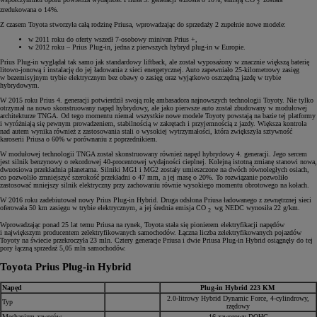
2
zredukowana o 14%.
Z czasem Toyota stworzyła całą rodzinę Priusa, wprowadzając do sprzedaży 2 zupełnie nowe modele:
w 2011 roku do oferty wszedł 7-osobowy minivan Prius +,
w 2012 roku – Prius Plug-in, jedna z pierwszych hybryd plug-in w Europie.
Prius Plug-in wyglądał tak samo jak standardowy liftback, ale został wyposażony w znacznie większą baterię
litowo-jonową i instalację do jej ładowania z sieci energetycznej. Auto zapewniało 25-kilometrowy zasięg
w bezemisyjnym trybie elektrycznym bez obawy o zasięg oraz wyjątkowo oszczędną jazdę w trybie
hybrydowym.
W 2015 roku Prius 4. generacji potwierdził swoją rolę ambasadora najnowszych technologii Toyoty. Nie tylko
otrzymał na nowo skonstruowany napęd hybrydowy, ale jako pierwsze auto został zbudowany w modułowej
architekturze TNGA. Od tego momentu niemal wszystkie nowe modele Toyoty powstają na bazie tej platformy
i wyróżniają się pewnym prowadzeniem, stabilnością w zakrętach i przyjemnością z jazdy. Większa kontrola
nad autem wynika również z zastosowania stali o wysokiej wytrzymałości, która zwiększyła sztywność
karoserii Priusa o 60% w porównaniu z poprzednikiem.
W modułowej technologii TNGA został skonstruowany również napęd hybrydowy 4. generacji. Jego sercem
jest silnik benzynowy o rekordowej 40-procentowej wydajności cieplnej. Kolejną istotną zmianę stanowi nowa,
dwuosiowa przekładnia planetarna. Silniki MG1 i MG2 zostały umieszczone na dwóch równoległych osiach,
co pozwoliło zmniejszyć szerokość przekładni o 47 mm, a jej masę o 20%. To rozwiązanie pozwoliło
zastosować mniejszy silnik elektryczny przy zachowaniu równie wysokiego momentu obrotowego na kołach.
W 2016 roku zadebiutował nowy Prius Plug-in Hybrid. Druga odsłona Priusa ładowanego z zewnętrznej sieci
oferowała 50 km zasięgu w trybie elektrycznym, a jej średnia emisja CO
wg NEDC wynosiła 22 g/km.
2
Wprowadzając ponad 25 lat temu Priusa na rynek, Toyota stała się pionierem elektryfikacji napędów
i największym producentem zelektryfikowanych samochodów. Łączna liczba zelektryfikowanych pojazdów
Toyoty na świecie przekroczyła 23 mln. Cztery generacje Priusa i dwie Priusa Plug-in Hybrid osiągnęły do tej
pory łączną sprzedaż 5,05 mln samochodów.
Toyota Prius Plug-in Hybrid
Napęd
Plug-in Hybrid 223 KM
2.0-litrowy Hybrid Dynamic Force, 4-cylindrowy,
Typ
rzędowy
Mechanizm zaworów
16-zaworowy DOHC