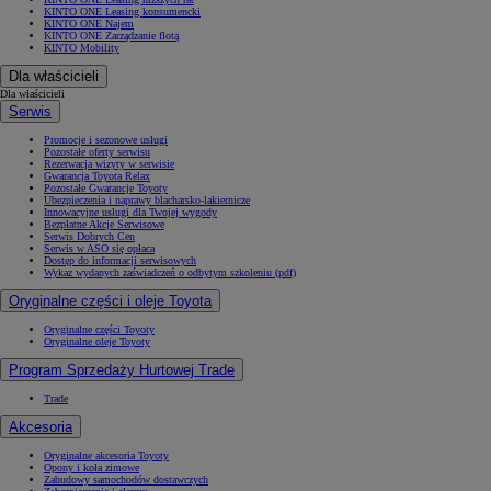
KINTO ONE Leasing konsumencki
KINTO ONE Najem
KINTO ONE Zarządzanie flotą
KINTO Mobility
Dla właścicieli
Dla właścicieli
Serwis
Promocje i sezonowe usługi
Pozostałe oferty serwisu
Rezerwacja wizyty w serwisie
Gwarancja Toyota Relax
Pozostałe Gwarancje Toyoty
Ubezpieczenia i naprawy blacharsko-lakiernicze
Innowacyjne usługi dla Twojej wygody
Bezpłatne Akcje Serwisowe
Serwis Dobrych Cen
Serwis w ASO się opłaca
Dostęp do informacji serwisowych
Wykaz wydanych zaświadczeń o odbytym szkoleniu (pdf)
Oryginalne części i oleje Toyota
Oryginalne części Toyoty
Oryginalne oleje Toyoty
Program Sprzedaży Hurtowej Trade
Trade
Akcesoria
Oryginalne akcesoria Toyoty
Opony i koła zimowe
Zabudowy samochodów dostawczych