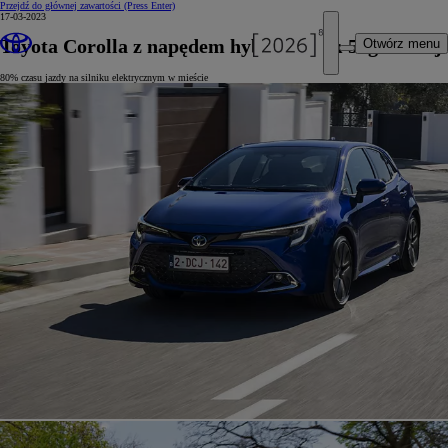
Przejdź do głównej zawartości
(Press Enter)
17-03-2023
Toyota Corolla z napędem hybrydowym 5. generacji
Otwórz menu
80% czasu jazdy na silniku elektrycznym w mieście