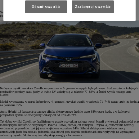
Odrzuć wszystkie
Zaakceptuj wszystkie
Samochody miały pięciokrotnie pokonać trasę o długości 11,9 km, wytyczoną ulicami Poznania. Przejazdy
po suchej nawierzchni w temperaturze kilku stopni powyżej zera zajmowały im średnio około 33 minuty.
Najlepsze wyniki uzyskała Corolla wyposażona w 5. generację napędu hybrydowego. Podczas pięciu kolejnych
przejazdów pomiary czasu jazdy w trybie EV wahały się w zakresie 77–83%, a średni wynik nowego auta
to 80%.
Model wyposażony w napęd hybrydowy 4. generacji uzyskał wyniki w zakresie 71–74% czasu jazdy, ze średnią
na poziomie 72%.
Auris Hybrid 1.8 korzystał z samego silnika elektrycznego średnio przez 68% czasu jazdy, a w kolejnych
przejazdach system telemetryczny wskazywał od 67% do 71%.
Tak dobre wyniki Corolli po faceliftingu to przede wszystkim zasługa nowej baterii o większej pojemności oraz
mocniejszych silników elektrycznych. Bateria litowo-jonowa jest mniejsza i lżejsza, a jednocześnie bardziej
wydajna od poprzedniej, zaś jej moc wyjściowa wzrosła o 14%. Silniki elektryczne o większej mocy
umożliwiają jazdę bez udziału jednostki spalinowej przy dużych prędkościach oraz wpływają na wyższą moc
całkowitą napędu. Skuteczniej też odzyskują energię z hamowania.