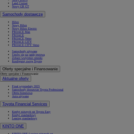
Land Cruiser
Nowy GR GT
Samochody dostawcze
Hilux
Nowy Hilux
Nowy Hilux Electric
PROACE Max
PROACE
PROACE Verso
PROACE CITY
PROACE CITY Verso
Samochody używane
Umów się na jazdę testową
Zobacz wszystkie cenniki
Konfiguruj swoją Toyotę
Oferty specjalne i Finansowanie
Oferty specjalne i Finansowanie
Aktualne oferty
Finał wyprzedaży 2025
Samochody dostawcze Toyota Professional
Oferta biznesowa
Auta używane
Toyota Financial Services
Kredyt niższych rat Toyota Easy
Kredyt standardowy
Leasing standardowy
KINTO ONE
KINTO ONE Leasing niższych rat