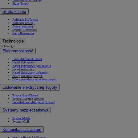
Zabezpieczenia i alarmy
Sklep Toyoty
Strefa klienta
Aplikacja MyToyota
Instrukcje obsługi
Aktualizacja map
System Bluetooth®
Karty Ratownicze
Technologie
Technologie
Elektromobilność
Lider elektromobilności
Napęd hybrydowy
Napęd hybrydowy typu plug-in
Napęd wodorowy
Napęd elektryczny na baterię
Zasięg aut elektrycznych
Zalety posiadania aut elektrycznych
Ładowanie elektrycznej Toyoty
Toyota HomeCharge
Toyota Charging Network
Jak naładować elektryczną Toyotę?
Systemy bezpieczeństwa
Toyota T-Mate
System eCall
Komunikacja z autem
Nowa aplikacja MyToyota