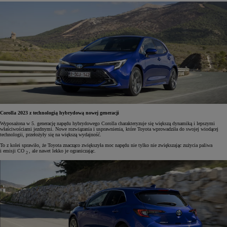
Corolla 2023 z technologią hybrydową nowej generacji
Wyposażona w 5. generację napędu hybrydowego Corolla charakteryzuje się większą dynamiką i lepszymi
właściwościami jezdnymi. Nowe rozwiązania i usprawnienia, które Toyota wprowadziła do swojej wiodącej
technologii, przełożyły się na większą wydajność.
To z kolei sprawiło, że Toyota znacząco zwiększyła moc napędu nie tylko nie zwiększając zużycia paliwa
i emisji CO
, ale nawet lekko je ograniczając.
2