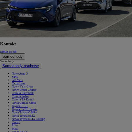
Kontakt
Napisz do nas
Samochody
Samochody
Samochody osobowe
Nowe Aygo X
Yaris
GR Yaris
Yaris Cross
Nowy Yaris Cross
Nowy Urban Cruiser
Corolla Hatchback
Corolla Sedan
Corolla TS Kombi
Nowa Corolla Cross
Toyota C-HR
Toyota C-HR Plug-in
Nowa Toyota C-HR+
Nowa Toyota bZ4X
Nowa Toyota bZ4X Touring
Camry
Prius
Mirai
Nowy RAV4