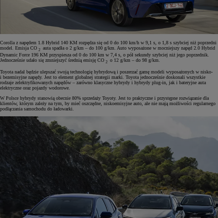
Corolla z napędem 1.8 Hybrid 140 KM rozpędza się od 0 do 100 km/h w 9,1 s, o 1,8 s szybciej niż poprzedni
model. Emisja CO
auta spadła o 2 g/km – do 100 g/km. Auto wyposażone w mocniejszy napęd 2.0 Hybrid
2
Dynamic Force 196 KM przyspiesza od 0 do 100 km w 7,4 s, o pół sekundy szybciej niż jego poprzednik.
Jednocześnie udało się zmniejszyć średnią emisję CO
o 12 g/km – do 98 g/km.
2
Toyota nadal będzie ulepszać swoją technologię hybrydową i poszerzać gamę modeli wyposażonych w nisko-
i bezemisyjne napędy. Jest to element globalnej strategii marki. Toyota jednocześnie doskonali wszystkie
rodzaje zelektryfikowanych napędów – zarówno klasyczne hybrydy i hybrydy plug-in, jak i bateryjne auta
elektryczne oraz pojazdy wodorowe.
W Polsce hybrydy stanowią obecnie 80% sprzedaży Toyoty. Jest to praktyczne i przystępne rozwiązanie dla
klientów, którym zależy na tym, by mieć oszczędne, niskoemisyjne auto, ale nie mają możliwości regularnego
podłączania samochodu do ładowarki.