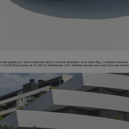
ktowany przedni pas i tylne światła oraz lakiery w nowych odcieniach i nowe wzory felg, a w kabinie zmien
owym 1.8 (140 KM) kosztuje od 141 300 zł z Ekobonusem 1,5%. Obniżono również ceny wersji Style oraz lim