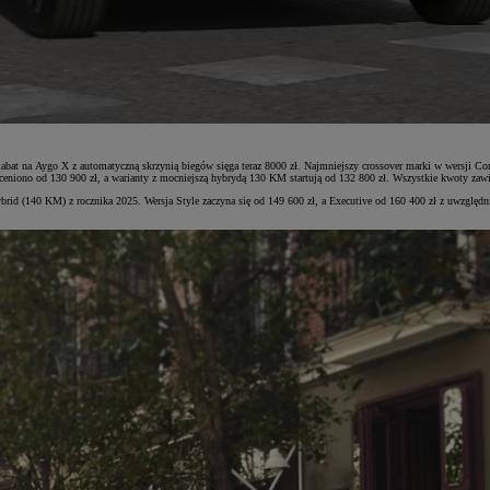
Rabat na Aygo X z automatyczną skrzynią biegów sięga teraz 8000 zł. Najmniejszy crossover marki w wersji Co
iono od 130 900 zł, a warianty z mocniejszą hybrydą 130 KM startują od 132 800 zł. Wszystkie kwoty zaw
ybrid (140 KM) z rocznika 2025. Wersja Style zaczyna się od 149 600 zł, a Executive od 160 400 zł z uwz