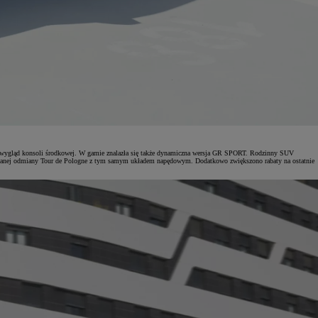
iono wygląd konsoli środkowej. W gamie znalazła się także dynamiczna wersja GR SPORT. Rodzinny SUV
itowanej odmiany Tour de Pologne z tym samym układem napędowym. Dodatkowo zwiększono rabaty na ostatnie