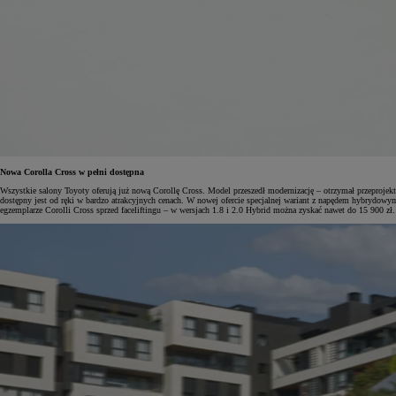
Nowa Corolla Cross w pełni dostępna
Wszystkie salony Toyoty oferują już nową Corollę Cross. Model przeszedł modernizację – otrzymał przeproje
dostępny jest od ręki w bardzo atrakcyjnych cenach. W nowej ofercie specjalnej wariant z napędem hybryd
egzemplarze Corolli Cross sprzed faceliftingu – w wersjach 1.8 i 2.0 Hybrid można zyskać nawet do 15 900 zł.