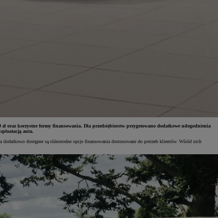
 000 zł oraz korzystne formy finansowania. Dla przedsiębiorstw przygotowano dodatkowe udogodnienia
sploatacją auta.
 a dodatkowo dostępne są różnorodne opcje finansowania dostosowane do potrzeb klientów. Wśród nich