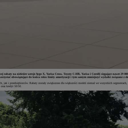
ącej rabaty na niektóre wersje Aygo X, Yarisa Cross, Toyoty C-HR, Yarisa i Corolli sięgające nawet 29
orzystać obowiązujące do końca roku limity amortyzacji i tym samym zmniejszyć wydatki związane z ek
h, jak i przedsiębiorców. Rabaty zostały zwiększone dla większości modeli niemal we wszystkich segmentach,
oraz kredyt 50/50.