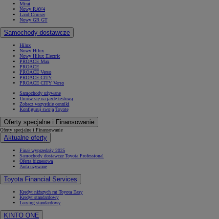
Mirai
Nowy RAV4
Land Cruiser
Nowy GR GT
Samochody dostawcze
Hilux
Nowy Hilux
Nowy Hilux Electric
PROACE Max
PROACE
PROACE Verso
PROACE CITY
PROACE CITY Verso
Samochody używane
Umów się na jazdę testową
Zobacz wszystkie cenniki
Konfiguruj swoją Toyotę
Oferty specjalne i Finansowanie
Oferty specjalne i Finansowanie
Aktualne oferty
Finał wyprzedaży 2025
Samochody dostawcze Toyota Professional
Oferta biznesowa
Auta używane
Toyota Financial Services
Kredyt niższych rat Toyota Easy
Kredyt standardowy
Leasing standardowy
KINTO ONE