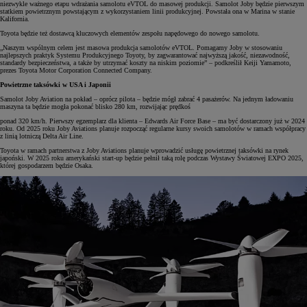
niezwykle ważnego etapu wdrażania samolotu eVTOL do masowej produkcji. Samolot Joby będzie pierwszym
statkiem powietrznym powstającym z wykorzystaniem linii produkcyjnej. Powstała ona w Marina w stanie
Kalifornia.
Toyota będzie też dostawcą kluczowych elementów zespołu napędowego do nowego samolotu.
„Naszym wspólnym celem jest masowa produkcja samolotów eVTOL. Pomagamy Joby w stosowaniu
najlepszych praktyk Systemu Produkcyjnego Toyoty, by zagwarantować najwyższą jakość, niezawodność,
standardy bezpieczeństwa, a także by utrzymać koszty na niskim poziomie” – podkreślił Keiji Yamamoto,
prezes Toyota Motor Corporation Connected Company.
Powietrzne taksówki w USA i Japonii
Samolot Joby Aviation na pokład – oprócz pilota – będzie mógł zabrać 4 pasażerów. Na jednym ładowaniu
maszyna ta będzie mogła pokonać blisko 280 km, rozwijając prędkoś
ponad 320 km/h. Pierwszy egzemplarz dla klienta – Edwards Air Force Base – ma być dostarczony już w 2024
roku. Od 2025 roku Joby Aviations planuje rozpocząć regularne kursy swoich samolotów w ramach współpracy
z linią lotniczą Delta Air Line.
Toyota w ramach partnerstwa z Joby Aviations planuje wprowadzić usługę powietrznej taksówki na rynek
japoński. W 2025 roku amerykański start-up będzie pełnił taką rolę podczas Wystawy Światowej EXPO 2025,
której gospodarzem będzie Osaka.