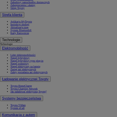
Zabudowy samochodów dostawczych
Zabezpieczenia i alarmy
Sklep Toyoty
Strefa klienta
Aplikacja MyToyota
Instrukcje obsługi
Aktualizacja map
System Bluetooth®
Karty Ratownicze
Technologie
Technologie
Elektromobilność
Lider elektromobilności
Napęd hybrydowy
Napęd hybrydowy typu plug-in
Napęd wodorowy
Napęd elektryczny na baterię
Zasięg aut elektrycznych
Zalety posiadania aut elektrycznych
Ładowanie elektrycznej Toyoty
Toyota HomeCharge
Toyota Charging Network
Jak naładować elektryczną Toyotę?
Systemy bezpieczeństwa
Toyota T-Mate
System eCall
Komunikacja z autem