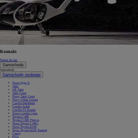
Kontakt
Napisz do nas
Samochody
Samochody
Samochody osobowe
Nowe Aygo X
Yaris
GR Yaris
Yaris Cross
Nowy Yaris Cross
Nowy Urban Cruiser
Corolla Hatchback
Corolla Sedan
Corolla TS Kombi
Nowa Corolla Cross
Toyota C-HR
Toyota C-HR Plug-in
Nowa Toyota C-HR+
Nowa Toyota bZ4X
Nowa Toyota bZ4X Touring
Camry
Prius