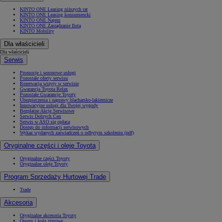
KINTO ONE Leasing niższych rat
KINTO ONE Leasing konsumencki
KINTO ONE Najem
KINTO ONE Zarządzanie flotą
KINTO Mobility
Dla właścicieli
Dla właścicieli
Serwis
Promocje i sezonowe usługi
Pozostałe oferty serwisu
Rezerwacja wizyty w serwisie
Gwarancja Toyota Relax
Pozostałe Gwarancje Toyoty
Ubezpieczenia i naprawy blacharsko-lakiernicze
Innowacyjne usługi dla Twojej wygody
Bezpłatne Akcje Serwisowe
Serwis Dobrych Cen
Serwis w ASO się opłaca
Dostęp do informacji serwisowych
Wykaz wydanych zaświadczeń o odbytym szkoleniu (pdf)
Oryginalne części i oleje Toyota
Oryginalne części Toyoty
Oryginalne oleje Toyoty
Program Sprzedaży Hurtowej Trade
Trade
Akcesoria
Oryginalne akcesoria Toyoty
Opony i koła zimowe