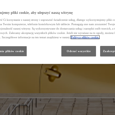
jemy pliki cookie, aby ulepszyć naszą witrynę
ć Ci korzystanie z naszej strony i usprawnić świadczenie usług, dlatego wykorzystujemy pliki co
na Twoim komputerze, telefonie komórkowym lub tablecie. Pomagają one nam zrozumieć Twoje 
cjonalność naszej witryny. Są wykorzystywane do dostarczania usług i narzędzi osób trzecich, a 
wych. Zalecamy akceptację wszystkich plików cookie. Jeżeli nie wyrażasz na to zgody, możesz 
a. Szczegółowe informacje na ten temat znajdziesz w naszej
Polityce plików cookie.
nia plików cookie
Odrzuć wszystkie
Zaakcept