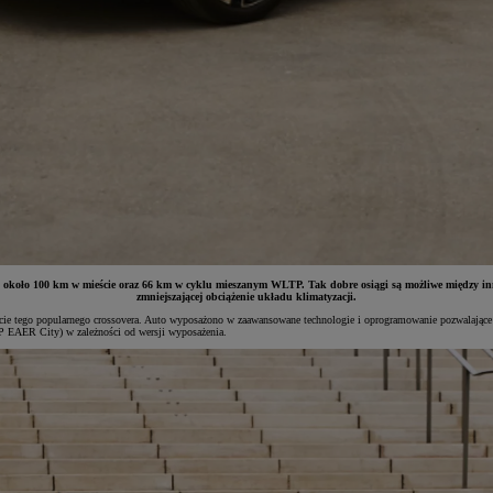
około 100 km w mieście oraz 66 km w cyklu mieszanym WLTP. Tak dobre osiągi są możliwe między inny
zmniejszającej obciążenie układu klimatyzacji.
rcie tego popularnego crossovera. Auto wyposażono w zaawansowane technologie i oprogramowanie pozwalające 
 EAER City) w zależności od wersji wyposażenia.