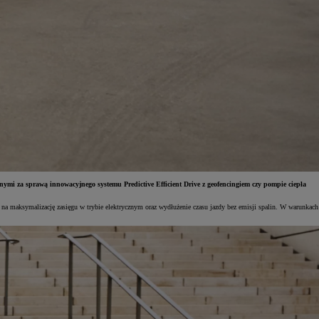
mi za sprawą innowacyjnego systemu Predictive Efficient Drive z geofencingiem czy pompie ciepła
na maksymalizację zasięgu w trybie elektrycznym oraz wydłużenie czasu jazdy bez emisji spalin. W warunkach