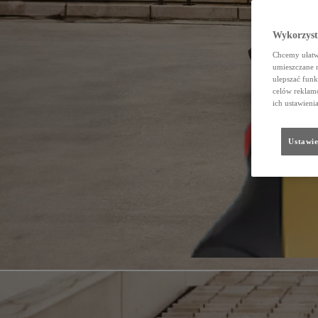
Wykorzystu
Chcemy ułatwi
umieszczane 
ulepszać funk
celów reklamo
ich ustawieni
Ustawie