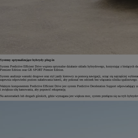
Systemy optymalizujące hybrydy plug-in
System Predictive Efficient Drive wspiera optymalne działanie układu hybrydowego, korzystając z bieżących 
Premiere Edition oraz GR SPORT Premier Edition.
System analizuje warunki drogowe oraz styl jazdy kierowcy za pomocą nawigacji, ucząc się najczęściej wybie
zapewnia odpowiedni poziom naładowania baterii, aby pokonać ten odcinek bez włączania silnika spalinowego. W
Ważnym komponentem Predictive Efficient Drive jest system Predictive Deceleration Support odpowiadający za 
i zwiększa siłę hamowania, aby poprawić rekuperację.
Na autostradach lub drogach górskich, gdzie wymagana jest większa moc, system przełącza się na tryb hybrydo