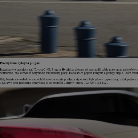
Od
105 300 zł
Corolla Hatchback
HYBRID
Przemyślana hybryda plug-in
Inżynierowie pracujący nad Toyotą C-HR Plug-in Hybrid za główny cel postawili sobie maksymalizację efektywn
schładzana, aby utrzymać optymalną temperaturę pracy. Dodatkowo pojazd korzysta z pompy ciepła, która redukuj
Gdy bateria się rozładuje, samochód automatycznie przełącza się w tryb hybrydowy, zapewniając niski pozio
13,6 kWh oraz jednostkę benzynową o pojemności 2 litrów i mocy 152 KM (112 kW).