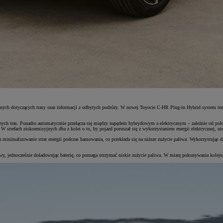
danych dotyczących trasy oraz informacji z odbytych podróży. W nowej Toyocie C-HR Plug-in Hybrid system te
ranych tras. Ponadto automatycznie przełącza się między napędem hybrydowym a elektrycznym – zależnie od poł
 strefach niskoemisyjnych dba z kolei o to, by pojazd poruszał się z wykorzystaniem energii elektrycznej, ut
minimalizowanie strat energii podczas hamowania, co przekłada się na niższe zużycie paliwa. Wykorzystując d
wy, jednocześnie doładowując baterię, co pomaga utrzymać niskie zużycie paliwa. W miarę pokonywania kolejnyc