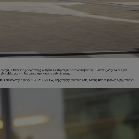
rgii, a także zwiększyć zasięg w trybie elektrycznym w chłodniejsze dni. Podczas jazdy bateria jest
rybie elektrycznym bez znacznego wzrostu zużycia energii.
ilnik elektryczny o mocy 163 KM (120 kW) napędzający przednie koła, baterię litowo-jonową o pojemności