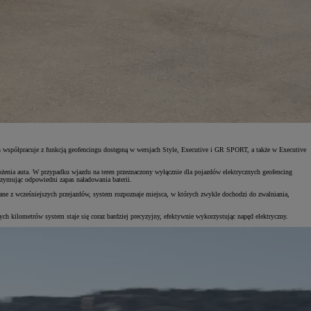
n współpracuje z funkcją geofencingu dostępną w wersjach Style, Executive i GR SPORT, a także w Executive
ożenia auta. W przypadku wjazdu na teren przeznaczony wyłącznie dla pojazdów elektrycznych geofencing
rzymując odpowiedni zapas naładowania baterii.
ane z wcześniejszych przejazdów, system rozpoznaje miejsca, w których zwykle dochodzi do zwalniania,
h kilometrów system staje się coraz bardziej precyzyjny, efektywnie wykorzystując napęd elektryczny.