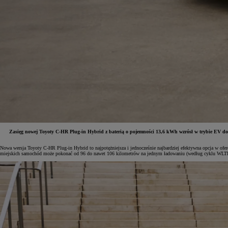
Zasięg nowej Toyoty C-HR Plug-in Hybrid z baterią o pojemności 13,6 kWh wzrósł w trybie EV do 
Nowa wersja Toyoty C-HR Plug-in Hybrid to najpotężniejsza i jednocześnie najbardziej efektywna opcja w ofe
miejskich samochód może pokonać od 96 do nawet 106 kilometrów na jednym ładowaniu (według cyklu WLTP
Od
81 900 zł
Yaris Cross
HYBRID