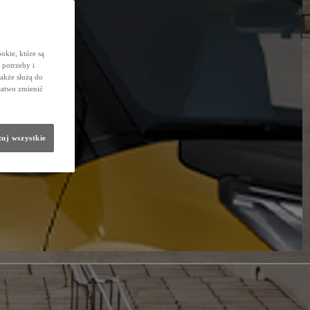
okie, które są
potrzeby i
także służą do
łatwo zmienić
uj wszystkie