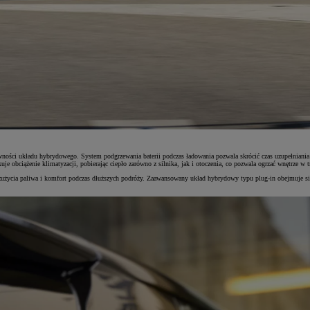
ości układu hybrydowego. System podgrzewania baterii podczas ładowania pozwala skrócić czas uzupełniania ene
e obciążenie klimatyzacji, pobierając ciepło zarówno z silnika, jak i otoczenia, co pozwala ogrzać wnętrze w t
m zużycia paliwa i komfort podczas dłuższych podróży. Zaawansowany układ hybrydowy typu plug-in obejmuje s