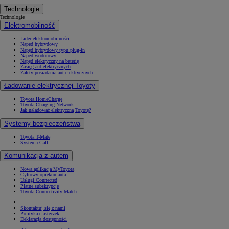
Technologie
Technologie
Elektromobilność
Lider elektromobilności
Napęd hybrydowy
Napęd hybrydowy typu plug-in
Napęd wodorowy
Napęd elektryczny na baterię
Zasięg aut elektrycznych
Zalety posiadania aut elektrycznych
Ładowanie elektrycznej Toyoty
Toyota HomeCharge
Toyota Charging Network
Jak naładować elektryczną Toyotę?
Systemy bezpieczeństwa
Toyota T-Mate
System eCall
Komunikacja z autem
Nowa aplikacja MyToyota
Cyfrowy opiekun auta
Usługi Connected
Płatne subskrypcje
Toyota Connectivity Match
Skontaktuj się z nami
Polityka ciasteczek
Deklaracja dostępności