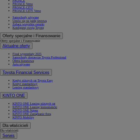
PROACE
PROACE Verso
PROACE CITY
PROACE CITY Verso
Samochody używane
Umów się na jazdę testową
Zobacz wszystkie cenniki
Konfiguruj swoją Toyotę
Oferty specjalne i Finansowanie
Oferty specjalne i Finansowanie
Aktualne oferty
Finał wyprzedaży 2025
Samochody dostawcze Toyota Professional
Oferta biznesowa
Auta używane
Toyota Financial Services
Kredyt niższych rat Toyota Easy
Kredyt standardowy
Leasing standardowy
KINTO ONE
KINTO ONE Leasing niższych rat
KINTO ONE Leasing konsumencki
KINTO ONE Najem
KINTO ONE Zarządzanie flotą
KINTO Mobility
Dla właścicieli
Dla właścicieli
Serwis