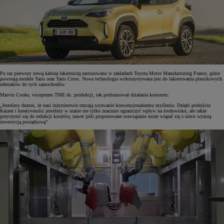
Po raz pierwszy nową kabinę lakierniczą zastosowano w zakładach Toyota Motor Manufacturing France, gdzie
powstają modele Yaris oraz Yaris Cross. Nowa technologia wykorzystywana jest do lakierowania plastikowych
zderzaków do tych samochodów.
Marvin Cooke, wiceprezes TME ds. produkcji, tak podsumował działania koncernu:
„Jesteśmy dumni, że nasi inżynierowie rzucają wyzwanie konwencjonalnemu myśleniu. Dzięki podejściu
Kaizen i kreatywności jesteśmy w stanie nie tylko znacznie ograniczyć wpływ na środowisko, ale także
przyczynić się do redukcji kosztów, nawet jeśli proponowane rozwiązanie może wiązać się z nieco wyższą
inwestycją początkową”.