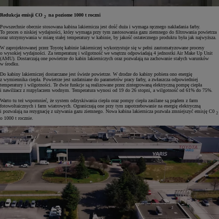
Redukcja emisji CO
na poziome 1000 t roczni
2
Powszechnie obecnie stosowana kabina lakiernicza jest dość duża i wymaga ręcznego nakładania farby.
To proces o niskiej wydajności, który wymaga przy tym zastosowania gazu ziemnego do filtrowania powietrza
oraz utrzymywania w miarę stałej temperatury w kabinie, by jakość ostatecznego produktu była jak najwyższa.
W zaprojektowanej przez Toyotę kabinie lakierniczej wykorzystuje się w pełni zautomatyzowane procesy
o wysokiej wydajności. Za temperaturę i wilgotność we wnętrzu odpowiadają 4 jednostki Air Make Up Unit
(AMU). Dostarczają one powietrze do kabin lakierniczych oraz pozwalają na zachowanie stałych warunków
w środku.
Do kabiny lakierniczej dostarczane jest świeże powietrze. W drodze do kabiny pobiera ono energię
z wymiennika ciepła. Powietrze jest uzdatniane do parametrów pracy farby, a zwłaszcza odpowiedniej
temperatury i wilgotności. Te dwie funkcje są realizowane przez zintegrowaną elektryczną pompę ciepła
i nawilżacz z rozpylaczem wodnym. Temperatura wynosi od 19 do 26 stopni, a wilgotność od 61% do 75%.
Warto tu też wspomnieć, że system odzyskiwania ciepła oraz pompy ciepła zasilane są prądem z farm
fotowoltaicznych i farm wiatrowych. Ograniczają one przy tym zapotrzebowanie na energię elektryczną
i pozwalają na rezygnację z używania gazu ziemnego. Nowa kabina lakiernicza pozwala zmniejszyć emisję C0
2
o 1000 t rocznie.