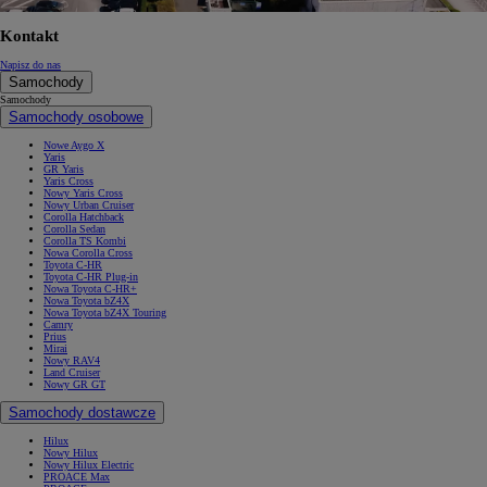
Kontakt
Napisz do nas
Samochody
Samochody
Samochody osobowe
Nowe Aygo X
Yaris
GR Yaris
Yaris Cross
Nowy Yaris Cross
Nowy Urban Cruiser
Corolla Hatchback
Corolla Sedan
Corolla TS Kombi
Nowa Corolla Cross
Toyota C-HR
Toyota C-HR Plug-in
Nowa Toyota C-HR+
Nowa Toyota bZ4X
Nowa Toyota bZ4X Touring
Camry
Prius
Mirai
Nowy RAV4
Land Cruiser
Nowy GR GT
Samochody dostawcze
Hilux
Nowy Hilux
Nowy Hilux Electric
PROACE Max