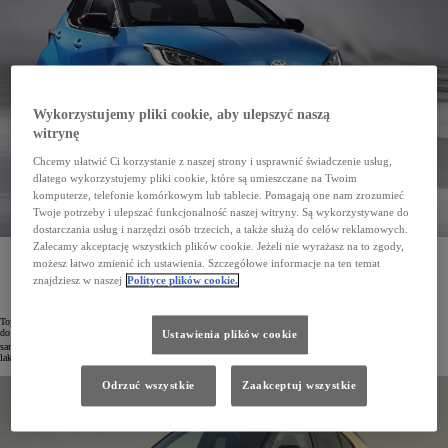
Wykorzystujemy pliki cookie, aby ulepszyć naszą
witrynę
Chcemy ułatwić Ci korzystanie z naszej strony i usprawnić świadczenie usług,
dlatego wykorzystujemy pliki cookie, które są umieszczane na Twoim
komputerze, telefonie komórkowym lub tablecie. Pomagają one nam zrozumieć
Twoje potrzeby i ulepszać funkcjonalność naszej witryny. Są wykorzystywane do
dostarczania usług i narzędzi osób trzecich, a także służą do celów reklamowych.
Zalecamy akceptację wszystkich plików cookie. Jeżeli nie wyrażasz na to zgody,
Toyota w swoich zakładach we Francji wdrożyła pionierską, bezemisyjną kabinę lakierniczą
możesz łatwo zmienić ich ustawienia. Szczegółowe informacje na ten temat
wykorzystującą technologię odzyskiwania ciepła oraz pompy ciepła. Pozwoliło to zmniejszy roczną
emisję CO
o 1000 t
znajdziesz w naszej
Polityce plików cookie.
2
Toyota od lat jest jednym z czołowych producentów nisko- i bezemisyjnych samochodów. Koncern dąży też
do jak najszybszej dekarbonizacji produkcji. Biorąc pod uwagę, że 65% emisji CO
w trakcje powstawania
Ustawienia plików cookie
2
samochodów pochodzi z procesów lakierniczych, zespół inżynierów Toyoty stworzył prototypową kabinę
lakierniczą nowej generacji o zerowej emisji CO
(Global Paint Line, GPL).
2
Odrzuć wszystkie
Zaakceptuj wszystkie