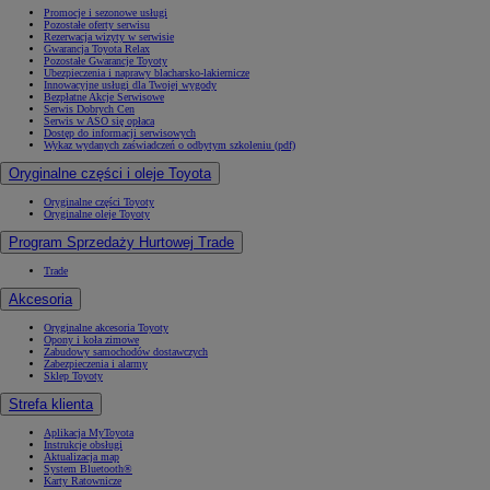
Promocje i sezonowe usługi
Pozostałe oferty serwisu
Rezerwacja wizyty w serwisie
Gwarancja Toyota Relax
Pozostałe Gwarancje Toyoty
Ubezpieczenia i naprawy blacharsko-lakiernicze
Innowacyjne usługi dla Twojej wygody
Bezpłatne Akcje Serwisowe
Serwis Dobrych Cen
Serwis w ASO się opłaca
Dostęp do informacji serwisowych
Wykaz wydanych zaświadczeń o odbytym szkoleniu (pdf)
Oryginalne części i oleje Toyota
Oryginalne części Toyoty
Oryginalne oleje Toyoty
Program Sprzedaży Hurtowej Trade
Trade
Akcesoria
Oryginalne akcesoria Toyoty
Opony i koła zimowe
Zabudowy samochodów dostawczych
Zabezpieczenia i alarmy
Sklep Toyoty
Strefa klienta
Aplikacja MyToyota
Instrukcje obsługi
Aktualizacja map
System Bluetooth®
Karty Ratownicze