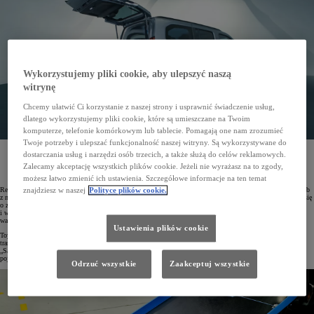
Wykorzystujemy pliki cookie, aby ulepszyć naszą
witrynę
Chcemy ułatwić Ci korzystanie z naszej strony i usprawnić świadczenie usług,
dlatego wykorzystujemy pliki cookie, które są umieszczane na Twoim
komputerze, telefonie komórkowym lub tablecie. Pomagają one nam zrozumieć
Twoje potrzeby i ulepszać funkcjonalność naszej witryny. Są wykorzystywane do
Toyota poszerzyła ofertę pojazdów dostosowanych do wygodnego i bezpiecznego przewozu osób
dostarczania usług i narzędzi osób trzecich, a także służą do celów reklamowych.
z niepełnosprawnościami. PROACE CITY Verso został wzbogacony o fabryczne pakiety Gruau,
Zalecamy akceptację wszystkich plików cookie. Jeżeli nie wyrażasz na to zgody,
a dzięki wsparciu finansowemu z Państwowego Funduszu Rehabilitacji Osób Niepełnosprawnych
(PFRON) cena samochodu zaczyna się już od 41 899 zł.
możesz łatwo zmienić ich ustawienia. Szczegółowe informacje na ten temat
Realizując koncepcję „Mobilność dla wszystkich”, Toyota wprowadza pojazdy dostosowane do przewozu osób
znajdziesz w naszej
Polityce plików cookie.
z niepełnosprawnościami. Asortyment możliwych konwersji dla modelu PROACE CITY Verso powiększył się
o zabudowy wykonane przez znaną firmę Gruau z Francji. Udogodnienia poprawiające komfort wsiadania
i wysiadania oraz gwarantujące komfortowe i bezpieczne podróżowanie zaprojektowano dla 7-osobowego
wariantu nadwozia Long z tylną klapą w wersjach Business i Family.
Ustawienia plików cookie
Toyoty PROACE CITY Verso z zabudową Gruau wyprodukowano zgodnie z wymogami dotyczącymi
transportu osób z niepełnosprawnością i kwalifikują się do przyznania dotacji w programie PFRON
„Samodzielność – Aktywność – Mobilność!”. Przy najwyższym dofinansowaniu wynoszącym 85% ceny
pojazdu, PROACE CITY Verso z zabudową Gruau można nabyć już od 41 899 złotych.
Odrzuć wszystkie
Zaakceptuj wszystkie