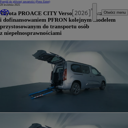
Przejdź do głównej zawartości
(Press Enter)
28 kwietnia 2025
Toyota PROACE CITY Verso z zabudowami Gruau
Otwórz menu
i dofinansowaniem PFRON kolejnym modelem
przystosowanym do transportu osób
z niepełnosprawnościami