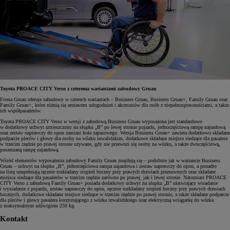
Toyota PROACE CITY Verso z czterema wariantami zabudowy Gruau
Firma Gruau oferuje zabudowy w czterech wariantach – Business Gruau, Business Gruau+, Family Gruau oraz
Family Gruau+, które różnią się zestawem udogodnień i akcesoriów dla osób z niepełnosprawnościami, a także
ich współpasażerów.
Toyota PROACE CITY Verso w wersji z zabudową Business Gruau wyposażona jest standardowo
w dodatkowy uchwyt umieszczony na słupku „B” po lewej stronie pojazdu, jednoczęściową rampę najazdową
oraz zestaw naprawczy do opon zamiast koła zapasowego. Wersja Business Gruau+ zawiera dodatkowo składane
podparcie pleców i głowy dla osoby na wózku inwalidzkim, dodatkowe składane miejsce siedzące dla pasażera
w trzecim rzędzie po prawej stronie używane, gdy nie przewozi się osoby na wózku, a także dwuczęściową,
poszerzaną rampę najazdową.
Wśród elementów wyposażenia zabudowy Family Gruau znajdują się – podobnie jak w wariancie Business
Gruau – uchwyt na słupku „B”, jednoczęściowa rampa najazdowa i zestaw naprawczy do opon, a ponadto
na listę uzupełniają ręcznie rozkładany stopień boczny przy prawych drzwiach przesuwnych oraz składane
miejsca siedzące dla pasażerów w trzecim rzędzie zarówno po prawej, jak i lewej stronie. Natomiast PROACE
CITY Verso z zabudową Family Gruau+ posiada dodatkowy uchwyt na słupku „B” ułatwiający wsiadanie
i wysiadanie z pojazdu, zestaw naprawczy do opon, ręcznie rozkładany stopień boczny przy prawych drzwiach
bocznych, dodatkowe składane miejsce siedzące w trzecim rzędzie po prawej stronie, a także składane podparcie
dla pleców i głowy pasażera korzystającego z wózka inwalidzkiego oraz elektryczną wciągarkę do wózka
z maksymalnym udźwigiem 250 kg.
Kontakt