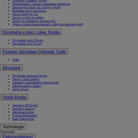
Pozostałe Gwarancje Toyoty
Ubezpieczenia i naprawy blacharsko-lakiernicze
Innowacyjne usługi dla Twojej wygody
Bezpłatne Akcje Serwisowe
Serwis Dobrych Cen
Serwis w ASO się opłaca
Dostęp do informacji serwisowych
Wykaz wydanych zaświadczeń o odbytym szkoleniu (pdf)
Oryginalne części i oleje Toyota
Oryginalne części Toyoty
Oryginalne oleje Toyoty
Program Sprzedaży Hurtowej Trade
Trade
Akcesoria
Oryginalne akcesoria Toyoty
Opony i koła zimowe
Zabudowy samochodów dostawczych
Zabezpieczenia i alarmy
Sklep Toyoty
Strefa klienta
Aplikacja MyToyota
Instrukcje obsługi
Aktualizacja map
System Bluetooth®
Karty Ratownicze
Technologie
Technologie
Elektromobilność