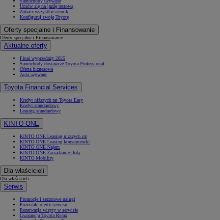
Samochody używane
Umów się na jazdę testową
Zobacz wszystkie cenniki
Konfiguruj swoją Toyotę
Oferty specjalne i Finansowanie
Oferty specjalne i Finansowanie
Aktualne oferty
Finał wyprzedaży 2025
Samochody dostawcze Toyota Professional
Oferta biznesowa
Auta używane
Toyota Financial Services
Kredyt niższych rat Toyota Easy
Kredyt standardowy
Leasing standardowy
KINTO ONE
KINTO ONE Leasing niższych rat
KINTO ONE Leasing konsumencki
KINTO ONE Najem
KINTO ONE Zarządzanie flotą
KINTO Mobility
Dla właścicieli
Dla właścicieli
Serwis
Promocje i sezonowe usługi
Pozostałe oferty serwisu
Rezerwacja wizyty w serwisie
Gwarancja Toyota Relax