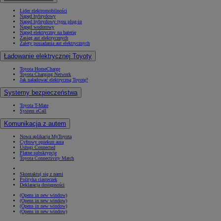
Lider elektromobilności
Napęd hybrydowy
Napęd hybrydowy typu plug-in
Napęd wodorowy
Napęd elektryczny na baterię
Zasięg aut elektrycznych
Zalety posiadania aut elektrycznych
Ładowanie elektrycznej Toyoty
Toyota HomeCharge
Toyota Charging Network
Jak naładować elektryczną Toyotę?
Systemy bezpieczeństwa
Toyota T-Mate
System eCall
Komunikacja z autem
Nowa aplikacja MyToyota
Cyfrowy opiekun auta
Usługi Connected
Płatne subskrypcje
Toyota Connectivity Match
Skontaktuj się z nami
Polityka ciasteczek
Deklaracja dostępności
(Opens in new window)
(Opens in new window)
(Opens in new window)
(Opens in new window)