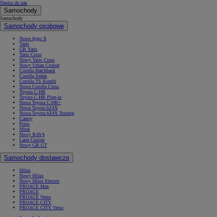
Napisz do nas
Samochody
Samochody
Samochody osobowe
Nowe Aygo X
Yaris
GR Yaris
Yaris Cross
Nowy Yaris Cross
Nowy Urban Cruiser
Corolla Hatchback
Corolla Sedan
Corolla TS Kombi
Nowa Corolla Cross
Toyota C-HR
Toyota C-HR Plug-in
Nowa Toyota C-HR+
Nowa Toyota bZ4X
Nowa Toyota bZ4X Touring
Camry
Prius
Mirai
Nowy RAV4
Land Cruiser
Nowy GR GT
Samochody dostawcze
Hilux
Nowy Hilux
Nowy Hilux Electric
PROACE Max
PROACE
PROACE Verso
PROACE CITY
PROACE CITY Verso