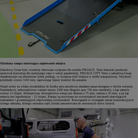
Składana rampa ułatwiająca zajmowanie miejsca
Zabudowy Gruau były wcześniej oferowane wyłącznie dla modelu PROACE. Teraz francuski producent
opracował konwersję dla mniejszego vana w wersji pasażerskiej. PROACE CITY Verso z zabudową Gruau
charakteryzuje się obniżonym tyłem podłogi, co zwiększa ilość miejsca w strefie transportowej. Wysokość
przedziału wynosi 1410 mm, zapewniając lepszy komfort dla pasażera.
Wjazd osoby na wózku inwalidzkim do środka auta umożliwia składana rampa dostępna w dwóch wersjach.
Standardowy, jednoczęściowy wariant mierzy 1509 mm długości przy 736 mm szerokości, a kąt natarcia
wynosi 13 stopni. Alternatywna, dwuczęściowa wersja jest dłuższa o 75 mm, szersza o 35 mm, a jej kąt
natarcia jest łagodniejszy – 12 stopni. Rampy są mocowane na wytrzymałych zawiasach ułatwiających
rozkładanie i gwarantujących odpowiednią wytrzymałość. Rozwiązanie to wymagało zmian konstrukcyjnych
tylnego zderzaka, którego centralna część została zamontowana do unoszonych drzwi tylnych.