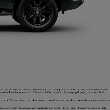
y z nim turbodoładowany silnik wysokoprężny 2.8 D-4D generuje moc 204 KM (150 kW) przy 3400 obr./min oraz
mu na chwilowe dostarczenie do 12 kW mocy i 65 Nm momentu obrotowego podczas przyspieszania. Dzięki
ia wynosi 700 mm – identycznie jak w wariancie z napędem konwencjonalnym. Wszystkie komponenty systemu
 podwójnych amortyzatorach zapewnia oczekiwane możliwości w terenie, przy jednoczesnym komforcie jazdy