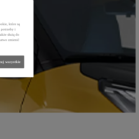
okie, które są
potrzeby i
także służą do
łatwo zmienić
uj wszystkie