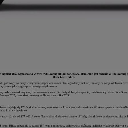
hybrid 48V, wyposażona w zelektryfikowany układ napędowy, oferowana jest obecnie w limitowanej palec
Dark Green Mica.
du gotowego do pracy w najtrudniejszych warunkach. Ten legendarny pick-up, ceniony za swoje zdolności ter
adowy potencjał z wygodą codziennego użytkowania.
ymała dwa ekskluzywne, limitowane odcienie. Do oferty dołączył elegancki, metalizowany lakier Dark Green M
lowego 2025, natomiast czerwony – dla aut z rocznika 2024.
ntu znajdują się 17” felgi aluminiowe, automatyczna klimatyzacja dwustrefowa, 8” ekran systemu multimedia
terka i listwy drzwiowe.
 zaczynają się od 177 400 zł netto. Ten wariant dodatkowo oferuje 18” felgi aluminiowe, podgrzewane siedzeni
netto. Hilux otrzymuje tu czarne 18” felgi aluminiowe, perforowaną, skórzaną tapicerkę w kolorze czarnym z s