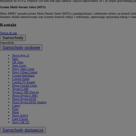
zbliżonym do SUV-a. Prześwit 310 mm oraz kąty natarcia i zejścia odpowiednio 29 i 26 stopni potwierdzają je
System Multi-Terrain Select (MTS)
Hilux MHEV posiada system Multi-Terrain Select (MTS) z przełącznikiem i selektorem trybów na konsoli śro
działanie układu hamulcowego oraz systemu kontroli trakcji i stabilizacji, zapewniając optymalną trakcję w
Kontakt
Napisz do nas
Samochody
Samochody
Samochody osobowe
Nowe Aygo X
Yaris
GR Yaris
Yaris Cross
Nowy Yaris Cross
Nowy Urban Cruiser
Corolla Hatchback
Corolla Sedan
Corolla TS Kombi
Nowa Corolla Cross
Toyota C-HR
Toyota C-HR Plug-in
Nowa Toyota C-HR+
Nowa Toyota bZ4X
Nowa Toyota bZ4X Touring
Camry
Prius
Mirai
Nowy RAV4
Land Cruiser
Nowy GR GT
Samochody dostawcze