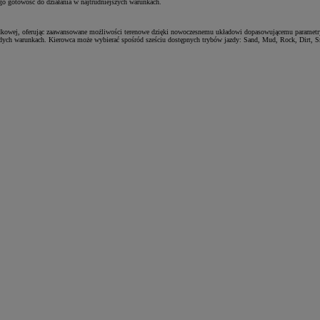
go gotowość do działania w najtrudniejszych warunkach.
dkowej, oferując zaawansowane możliwości terenowe dzięki nowoczesnemu układowi dopasowującemu parametry 
 każdych warunkach. Kierowca może wybierać spośród sześciu dostępnych trybów jazdy: Sand, Mud, Rock, Dirt, 