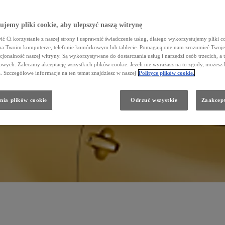
jemy pliki cookie, aby ulepszyć naszą witrynę
ć Ci korzystanie z naszej strony i usprawnić świadczenie usług, dlatego wykorzystujemy pliki co
na Twoim komputerze, telefonie komórkowym lub tablecie. Pomagają one nam zrozumieć Twoje 
cjonalność naszej witryny. Są wykorzystywane do dostarczania usług i narzędzi osób trzecich, a 
wych. Zalecamy akceptację wszystkich plików cookie. Jeżeli nie wyrażasz na to zgody, możesz 
a. Szczegółowe informacje na ten temat znajdziesz w naszej
Polityce plików cookie.
nia plików cookie
Odrzuć wszystkie
Zaakcept