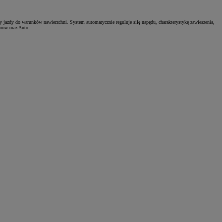
jazdy do warunków nawierzchni. System automatycznie reguluje siłę napędu, charakterystykę zawieszenia,
Snow oraz Auto.