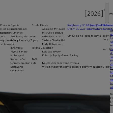
Praca w Toyocie
Strefa klienta
Świętujemy 35 lat Toyoty w Polsce
Toyota Central Europ
Zarządza
sing niższych rat
Dołącz do nas
Aplikacja MyToyota
Odkryj 35 wyjątkowych ofert
Skontaktuj się z nam
Komfort 
Ak
asing konsumencki
Kontakt
Instrukcje obsługi
pr
Umów się na jazdę testową
Zapytaj 
ajem
Skontaktuj się z nami
Aktualizacja map
Ce
floty
ządzanie flotą
Salony i serwisy Toyoty
System Bluetooth®
ws
y
Technologie
Karty Ratownicze
mo
Innowacje
Toyota Collection
Kalkulat
S
Toyota T-Mate
Kolekcje Toyoty
do
Motorsport
Kolekcje Toyoty Gazoo Racing
To
System eCall
FAQ
Pr
Cyfrowy opiekun auta
Najczęściej zadawane pytania
Of
Ładowanie
Wykaz wydanych zaświadczeń o odbytym szkoleniu (pdf)
KI
Connected
fi
S
u
in
w
U
si
ja
te