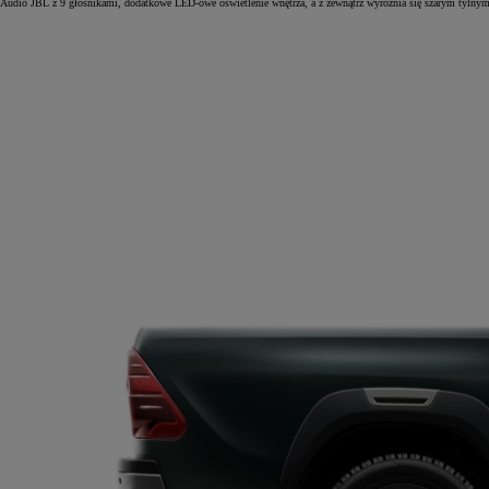
Audio JBL z 9 głośnikami, dodatkowe LED-owe oświetlenie wnętrza, a z zewnątrz wyróżnia się szarym tylnym