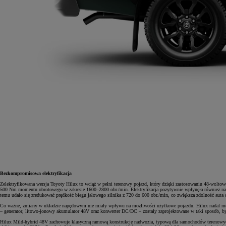
Bezkompromisowa elektryfikacja
Zelektryfikowana wersja Toyoty Hilux to wciąż w pełni terenowy pojazd, który dzięki zastosowaniu 48-wolto
500 Nm momentu obrotowego w zakresie 1600–2800 obr./min. Elektryfikacja pozytywnie wpłynęła również na
temu udało się zredukować prędkość biegu jałowego silnika z 720 do 600 obr./min, co zwiększa zdolność auta
Co ważne, zmiany w układzie napędowym nie miały wpływu na możliwości użytkowe pojazdu. Hilux nadal moż
– generator, litowo-jonowy akumulator 48V oraz konwerter DC/DC – zostały zaprojektowane w taki sposób,
Hilux Mild-hybrid 48V zachowuje klasyczną ramową konstrukcję nadwozia, typową dla samochodów terenowych, 