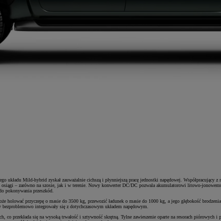
wego układu Mild-hybrid zyskał zauważalnie cichszą i płynniejszą pracę jednostki napędowej. Współpracując
 osiągi – zarówno na szosie, jak i w terenie. Nowy konwerter DC/DC pozwala akumulatorowi litowo-jonowe
 do pokonywania przeszkód.
e holować przyczepę o masie do 3500 kg, przewozić ładunek o masie do 1000 kg, a jego głębokość brodzen
 by bezproblemowo integrowały się z dotychczasowym układem napędowym.
co przekłada się na wysoką trwałość i sztywność skrętną. Tylne zawieszenie oparte na resorach piórowych i