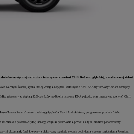
ie kolorystycznej nadwozia – intensywnej czerwieni Chilli Red oraz głębokiej, metalizowanej zieleni
enowe na całym świecie, zyskał nową wersję z napędem Mild-hybrid 48V. Zelektryfikowany wariant dostępny
ica (dostępny za dopłatą 3200 zł), który podkreśla terenowe DNA pojazdu, oraz intensywna czerwień Chilli
lnego Toyota Smart Connect z obsługą Apple CarPlay i Android Auto, podgrzewane przednie fotele,
a również dla pasażerów tylnej kanapy, czujniki parkowania z przodu i z tyłu, monitor panoramiczny
zarymi akcentami, fotel kierowcy z elektryczną regulacją stopnia pochylenia, system nagłośnienia Premium