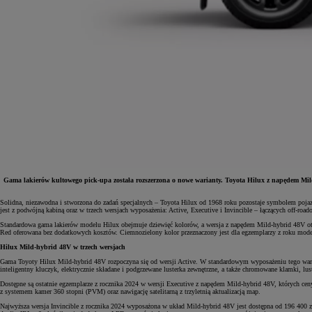
Gama lakierów kultowego pick-upa została rozszerzona o nowe warianty. Toyota Hilux z napędem Mild-
Solidna, niezawodna i stworzona do zadań specjalnych – Toyota Hilux od 1968 roku pozostaje symbolem pojaz
jest z podwójną kabiną oraz w trzech wersjach wyposażenia: Active, Executive i Invincible – łączących off-ro
Od
81 900 zł
Standardowa gama lakierów modelu Hilux obejmuje dziewięć kolorów, a wersja z napędem Mild-hybrid 48V otrz
Red oferowana bez dodatkowych kosztów. Ciemnozielony kolor przeznaczony jest dla egzemplarzy z roku mode
Yaris Cross
HYBRID
Hilux Mild-hybrid 48V w trzech wersjach
Gama Toyoty Hilux Mild-hybrid 48V rozpoczyna się od wersji Active. W standardowym wyposażeniu tego waria
inteligentny kluczyk, elektrycznie składane i podgrzewane lusterka zewnętrzne, a także chromowane klamki, lus
Dostępne są ostatnie egzemplarze z rocznika 2024 w wersji Executive z napędem Mild-hybrid 48V, których ceny
z systemem kamer 360 stopni (PVM) oraz nawigację satelitarną z trzyletnią aktualizacją map.
Najwyższa wersja Invincible z rocznika 2024 wyposażona w układ Mild-hybrid 48V jest dostępna od 196 400 zł 