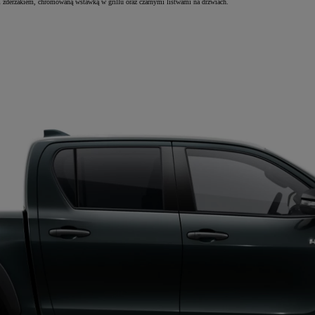
 zderzakiem, chromowaną wstawką w grillu oraz czarnymi listwami na drzwiach.