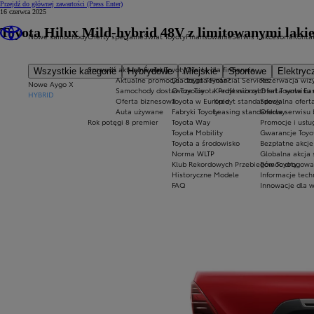
Przejdź do głównej zawartości
(Press Enter)
16 czerwca 2025
Toyota Hilux Mild-hybrid 48V z limitowanymi laki
Nowe samochody
Oferty specjalne
Świat Toyoty
Finansowanie
Serwis i akcesoria
Konta
Sprawdź aktualne oferty
Świat Toyoty
Oferta dla firm
Serwis
Wszystkie kategorie
Hybrydowe
Miejskie
Sportowe
Elektryc
Aktualne promocje
Dlaczego Toyota?
Toyota Financial Services
Rezerwacja wizy
Nowe Aygo X
Samochody dostawcze Toyota Professional
O Toyocie
Kredyt niższych rat Toyota Ea
Oferta serwisu
HYBRID
Oferta biznesowa
Toyota w Europie
Kredyt standardowy
Specjalna ofert
Auta używane
Fabryki Toyoty
Leasing standardowy
Oferta serwisu 
Rok potęgi 8 premier
Toyota Way
Promocje i usł
Toyota Mobility
Gwarancje Toyo
Toyota a środowisko
Bezpłatne akcj
Norma WLTP
Globalna akcja
Klub Rekordowych Przebiegów Toyoty
Pomoc drogowa w
Historyczne Modele
Informacje tech
FAQ
Innowacje dla 