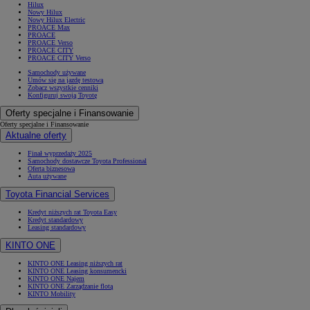
Hilux
Nowy Hilux
Nowy Hilux Electric
PROACE Max
PROACE
PROACE Verso
PROACE CITY
Od
105 300 zł
PROACE CITY Verso
Samochody używane
Corolla Hatchback
Umów się na jazdę testową
HYBRID
Zobacz wszystkie cenniki
Konfiguruj swoją Toyotę
Oferty specjalne i Finansowanie
Oferty specjalne i Finansowanie
Aktualne oferty
Finał wyprzedaży 2025
Samochody dostawcze Toyota Professional
Oferta biznesowa
Auta używane
Toyota Financial Services
Kredyt niższych rat Toyota Easy
Kredyt standardowy
Leasing standardowy
KINTO ONE
KINTO ONE Leasing niższych rat
KINTO ONE Leasing konsumencki
KINTO ONE Najem
KINTO ONE Zarządzanie flotą
KINTO Mobility