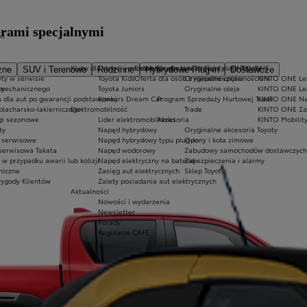
erami specjalnymi
kt
Kluby dla dzieci i młodzieży
Ekobonus dla hybryd Toyoty
Oryginalne części i oleje Toyoty
KINTO ONE
zne
SUV i Terenowe
Rodzinne
Hybrydowe Plug-in
Dostawcze
ty w serwisie
Toyota Kids
Oferta dla osób z niepełnosprawnościami
Oryginalne części
KINTO ONE Lea
sy
 mechanicznego
Toyota Juniors
Oryginalne oleje
KINTO ONE Le
a dla aut po gwarancji podstawowej
Konkurs Dream Car
Program Sprzedaży Hurtowej Trade
KINTO ONE N
blacharsko-lakierniczego
Elektromobilność
Trade
KINTO ONE Zar
ugi sezonowe
Lider elektromobilności
Akcesoria
KINTO Mobilit
ty
Napęd hybrydowy
Oryginalne akcesoria Toyoty
e serwisowe
Napęd hybrydowy typu plug-in
Opony i koła zimowe
 serwisowa Takata
Napęd wodorowy
Zabudowy samochodów dostawczych
 przypadku awarii lub kolizji
Napęd elektryczny na baterię
Zabezpieczenia i alarmy
niczne
Zasięg aut elektrycznych
Sklep Toyoty
wygody Klientów
Zalety posiadania aut elektrycznych
Aktualności
Nowości i wydarzenia
Newsletter
Porady
Regulacje CAFE