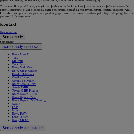
pojazdu i inwestycji w fabrykach, a także zmniejszenia ilości odpadów produkcyjnych.
Tradycyjną linię produkcyjną zastąpi samojezdna technologia, w której przy pomocy czujników i systemów
kontroli bezprzewodowej podzespoły same będą przemieszczać się między kolejnymi stacjami montażowymi.
Pozwoli to na uproszczenie procesów produkcyjnych oraz zmniejszenie zasobów potrzebnych do przygotowania
produkcji kolejnego auta.
Kontakt
Napisz do nas
Samochody
Samochody
Samochody osobowe
Nowe Aygo X
Yaris
GR Yaris
Yaris Cross
Nowy Yaris Cross
Nowy Urban Cruiser
Corolla Hatchback
Corolla Sedan
Corolla TS Kombi
Nowa Corolla Cross
Toyota C-HR
Toyota C-HR Plug-in
Nowa Toyota C-HR+
Nowa Toyota bZ4X
Nowa Toyota bZ4X Touring
Camry
Prius
Mirai
Nowy RAV4
Land Cruiser
Nowy GR GT
Samochody dostawcze