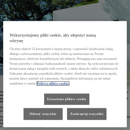
Wykorzystujemy pliki cookie, aby ulepszyć naszą
witrynę
Chcemy ułatwić Ci korzystanie z naszej strony i usprawnić świadczenie usług,
dlatego wykorzystujemy pliki cookie, które są umieszczane na Twoim
komputerze, telefonie komórkowym lub tablecie. Pomagają one nam zrozumieć
Twoje potrzeby i ulepszać funkcjonalność naszej witryny. Są wykorzystywane do
dostarczania usług i narzędzi osób trzecich, a także służą do celów reklamowych.
Zalecamy akceptację wszystkich plików cookie. Jeżeli nie wyrażasz na to zgody,
możesz łatwo zmienić ich ustawienia. Szczegółowe informacje na ten temat
znajdziesz w naszej
Polityce plików cookie.
Toyota ogłosiła najnowsze plany związane z produkcją samochodów elektrycznych oraz akumulatorów
trakcyjnych do tych aut. Do 2030 roku produkcja samochodów elektrycznych ma wynieść 3,5 mln
egzemplarzy. Na rynek będą wprowadzane nowe, globalne modele wyposażone w tańsze i wydajniejsze
Ustawienia plików cookie
baterie litowo-żelazowo-fosforanowe oraz bipolarne baterie litowo-jonowe z zasięgiem 1100 km.
Do 2030 roku Toyota zamierza wyprodukować 3,5 mln aut elektrycznych, z czego aż 1,7 mln samochodów
powstanie w BEV Factory, rewolucyjnej fabryce, stosującej innowacyjne procesy produkcyjne.
Odrzuć wszystkie
Zaakceptuj wszystkie
Ważną rolę w zwiększaniu dostępności elektryków mają odegrać baterie nowej generacji. Toyota rozszerzy liczbę
dostępnych technologii, by klienci mogli wybrać auto dostosowane do swoich potrzeb i możliwości. Gama
baterii będzie obejmować zarówno akumulatory trakcyjne do aut popularnych, jak i wysokowydajne baterie,
w tym baterie ze stałym elektrolitem.