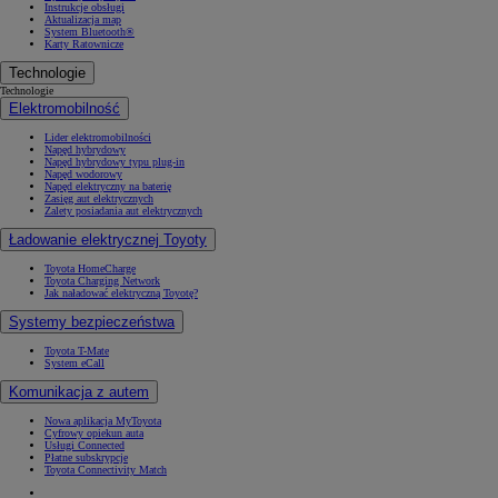
Instrukcje obsługi
Aktualizacja map
System Bluetooth®
Karty Ratownicze
Technologie
Technologie
Elektromobilność
Lider elektromobilności
Napęd hybrydowy
Napęd hybrydowy typu plug-in
Napęd wodorowy
Napęd elektryczny na baterię
Zasięg aut elektrycznych
Zalety posiadania aut elektrycznych
Ładowanie elektrycznej Toyoty
Toyota HomeCharge
Toyota Charging Network
Jak naładować elektryczną Toyotę?
Systemy bezpieczeństwa
Toyota T-Mate
System eCall
Komunikacja z autem
Nowa aplikacja MyToyota
Cyfrowy opiekun auta
Usługi Connected
Płatne subskrypcje
Toyota Connectivity Match