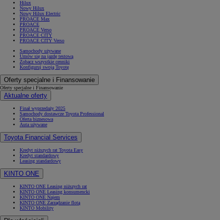
Hilux
Nowy Hilux
Nowy Hilux Electric
PROACE Max
PROACE
PROACE Verso
PROACE CITY
PROACE CITY Verso
Samochody używane
Umów się na jazdę testową
Zobacz wszystkie cenniki
Konfiguruj swoją Toyotę
Oferty specjalne i Finansowanie
Oferty specjalne i Finansowanie
Aktualne oferty
Finał wyprzedaży 2025
Samochody dostawcze Toyota Professional
Oferta biznesowa
Auta używane
Toyota Financial Services
Kredyt niższych rat Toyota Easy
Kredyt standardowy
Leasing standardowy
KINTO ONE
KINTO ONE Leasing niższych rat
KINTO ONE Leasing konsumencki
KINTO ONE Najem
KINTO ONE Zarządzanie flotą
KINTO Mobility