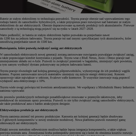
Baterie ze stałym elektrolitem to technologia przyszłości. Toyota pracuje obecnie nad wprowadzeniem tego
rodzaju baterii do samochodów hybrydowych, a także przyspiesza prace rozwojowe nad bateriami ze stałym
elektrolitem do aut elektrycznych. Obecnie dopracowywane są metody produkcji tych akumulatorów. Pierwsze
samochody z tą technologią mogą pojawić się na rynku w latach 2027–2028.
Warto podkreślić, że bateria ze stałym elektrolitem będzie pozwalała na przejechanie nawet
do 1200 km na jednym ładowaniu. Toyota pracuje też nad innymi specyfikacjami tych akumulatorów, które
umożliwią przejechanie nawet do 1500 km.
Rozwiązania, które pozwolą zwiększyć zasięg aut elektrycznych
W samochodach elektrycznych nowej generacji zostaną zastosowane rozwiązania pozwalające zwiększyć zasięg,
a także poprawiające komfort korzystania z pojazdu. Toyota wraz z BluE Nexus, Aisin i Denso pracuje nad
zmniejszeniem układu osi e-Axle. Pozwoli to zwiększyć przestrzeń w bagażniku, zmniejszyć opór powietrza,
a tym samym wydłużyć dystans pokonywany na jednym ładowaniu baterii.
Toyota pracuje równolegle nad kolejną generacją półprzewodników, wykorzystując do ich produkcji węglik
krzemu. Poprzez zastosowanie nowych materiałów zmniejszy się zużycie energii elektrycznej. Koncern
opracowuje także największe w sektorze, 8-calowe wafle krzemowe. Te wszystkie innowacje mają poprawić
wydajność auta elektrycznego o 10%.
Toyota wiele uwagi poświęca też kwestiom aerodynamicznym. We współpracy z Mitshubishi Heavy Industries
zamierza wprowadzi
do procesów produkcyjnych technologie ponaddźwiękowe stosowane w przemyśle rakietowym, żeby
zredukować do minimum opory powietrza. Pozwoli to nie tylko zwiększyć zasięg samochodów elektrycznych,
ale także produkować auta o bardzo atrakcyjnym designie.
Efektywniejsza produkcja aut elektrycznych
Toyota zamierza zmienić też procesy produkcyjne. Karoseria aut kolejnej generacji będzie zbudowana
z 3 głównych komponentów w nowej strukturze modułowej. Nowa platforma pozwoli rozszerzyć gamę
oferowanych aut elektrycznych.
Dzięki nowym metodom odlewniczym możliwa będzie lepsza integracja komponentów, a także większa
precyzja montażu auta. Zmniejszona liczba podzespołów przyczyni się z kolei do obniżenia kosztów rozwoju