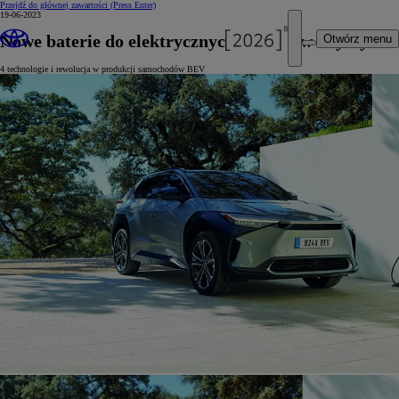
Przejdź do głównej zawartości
(Press Enter)
19-06-2023
Nowe baterie do elektrycznych pojazdów Toyoty
Otwórz menu
4 technologie i rewolucja w produkcji samochodów BEV