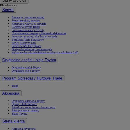
Dla właścicieli
Dla właścicieli
Serwis
Promocje i sezonowe usługi
Pozostałe oferty serwisu
Rezerwacja wizyty w serwisie
Gwarancja Toyota Relax
Pozostałe Gwarancje Toyoty
Ubezpieczenia i naprawy blacharsko-lakiernicze
Innowacyjne usługi dla Twojej wygody
Bezpłatne Akcje Serwisowe
Serwis Dobrych Cen
Serwis w ASO się opłaca
Dostęp do informacji serwisowych
Wykaz wydanych zaświadczeń o odbytym szkoleniu (pdf)
Oryginalne części i oleje Toyota
Oryginalne części Toyoty
Oryginalne oleje Toyoty
Program Sprzedaży Hurtowej Trade
Trade
Akcesoria
Oryginalne akcesoria Toyoty
Opony i koła zimowe
Zabudowy samochodów dostawczych
Zabezpieczenia i alarmy
Sklep Toyoty
Strefa klienta
Aplikacja MyToyota