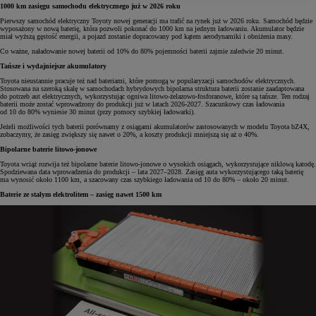
1000 km zasięgu samochodu elektrycznego już w 2026 roku
Pierwszy samochód elektryczny Toyoty nowej generacji ma trafić na rynek już w 2026 roku. Samochód będzie
wyposażony w nową baterię, która pozwoli pokonać do 1000 km na jednym ładowaniu. Akumulator będzie
miał wyższą gęstość energii, a pojazd zostanie dopracowany pod kątem aerodynamiki i obniżenia masy.
Co ważne, naładowanie nowej baterii od 10% do 80% pojemności baterii zajmie zaledwie 20 minut.
Tańsze i wydajniejsze akumulatory
Toyota nieustannie pracuje też nad bateriami, które pomogą w popularyzacji samochodów elektrycznych.
Stosowana na szeroką skalę w samochodach hybrydowych bipolarna struktura baterii zostanie zaadaptowana
do potrzeb aut elektrycznych, wykorzystując ogniwa litowo-żelazowo-fosforanowe, które są tańsze. Ten rodzaj
baterii może zostać wprowadzony do produkcji już w latach 2026-2027. Szacunkowy czas ładowania
od 10 do 80% wyniesie 30 minut (przy pomocy szybkiej ładowarki).
Jeżeli możliwości tych baterii porównamy z osiągami akumulatorów zastosowanych w modelu Toyota bZ4X,
zobaczymy, że zasięg zwiększy się nawet o 20%, a koszty produkcji mniejszą się aż o 40%.
Bipolarne baterie litowo-jonowe
Toyota wciąż rozwija też bipolarne baterie litowo-jonowe o wysokich osiągach, wykorzystujące niklową katodę.
Spodziewana data wprowadzenia do produkcji – lata 2027–2028. Zasięg auta wykorzystującego taką baterię
ma wynosić około 1100 km, a szacowany czas szybkiego ładowania od 10 do 80% – około 20 minut.
Baterie ze stałym elektrolitem – zasięg nawet 1500 km