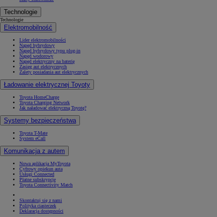
Technologie
Technologie
Elektromobilność
Lider elektromobilności
Napęd hybrydowy
Napęd hybrydowy typu plug-in
Napęd wodorowy
Napęd elektryczny na baterię
Zasięg aut elektrycznych
Zalety posiadania aut elektrycznych
Ładowanie elektrycznej Toyoty
Toyota HomeCharge
Toyota Charging Network
Jak naładować elektryczną Toyotę?
Systemy bezpieczeństwa
Toyota T-Mate
System eCall
Komunikacja z autem
Nowa aplikacja MyToyota
Cyfrowy opiekun auta
Usługi Connected
Płatne subskrypcje
Toyota Connectivity Match
Skontaktuj się z nami
Polityka ciasteczek
Deklaracja dostępności