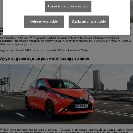
Ustawienia plików cookie
Odrzuć wszystkie
Zaakceptuj wszystkie
Aygo wyposażono w 68-konny benzynowy silnik 1.0 VVT-i o trzech cylindrach oraz 1,4-litrowy silnik Diesla
HDi o mocy 54 KM. Obok 5-stopniowej manualnej skrzyni biegów była dostępna bezsprzęgłowa skrzynia
MultiMode. ABS, poduszki powietrzne kierowcy i pasażera z przodu oraz przednie napinacze były standardem
we wszystkich wersjach. W wyższych wersjach dostępne były również boczne i kurtynowe poduszki
powietrzne, mocowania fotelików dziecięcych ISOFIX na tylnych siedzeniach, a opcjonalnie również kontrola
stabilności pojazdu (VSC).
Aygo miało długość 3415 mm – było o prawie 300 mm krótsze od Yarisa.
Aygo 2. generacji inspirowany mangą i anime
W 2014 roku przyszedł czas na Aygo 2. generacji. Tworząc je, projektanci inspirowali się mangą i anime. Ostro
zarysowane linie, w tym rzucający się w oczy motyw „X” z przodu – to dzieło głównego projektanta Nobuo