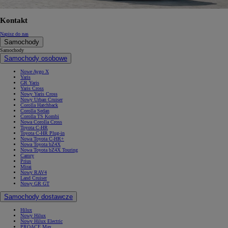
Kontakt
Napisz do nas
Samochody
Samochody
Samochody osobowe
Nowe Aygo X
Yaris
GR Yaris
Yaris Cross
Nowy Yaris Cross
Nowy Urban Cruiser
Corolla Hatchback
Corolla Sedan
Corolla TS Kombi
Nowa Corolla Cross
Toyota C-HR
Toyota C-HR Plug-in
Nowa Toyota C-HR+
Nowa Toyota bZ4X
Nowa Toyota bZ4X Touring
Camry
Prius
Mirai
Nowy RAV4
Land Cruiser
Nowy GR GT
Samochody dostawcze
Hilux
Nowy Hilux
Nowy Hilux Electric
PROACE Max