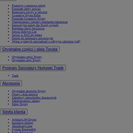
Promocje i sezonowe usługi
Pozostałe oferty serwisu
Rezerwacja wizyty w serwisie
Gwarancja Toyota Relax
Pozostałe Gwarancje Toyoty
Ubezpieczenia i naprawy blacharsko-lakiernicze
Innowacyjne usługi dla Twojej wygody
Bezpłatne Akcje Serwisowe
Serwis Dobrych Cen
Serwis w ASO się opłaca
Dostęp do informacji serwisowych
Wykaz wydanych zaświadczeń o odbytym szkoleniu (pdf)
Oryginalne części i oleje Toyota
Oryginalne części Toyoty
Oryginalne oleje Toyoty
Program Sprzedaży Hurtowej Trade
Trade
Akcesoria
Oryginalne akcesoria Toyoty
Opony i koła zimowe
Zabudowy samochodów dostawczych
Zabezpieczenia i alarmy
Sklep Toyoty
Strefa klienta
Aplikacja MyToyota
Instrukcje obsługi
Aktualizacja map
System Bluetooth®
Karty Ratownicze