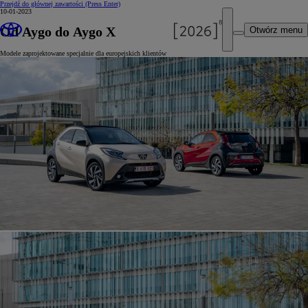
Przejdź do głównej zawartości
(Press Enter)
10-01-2023
Od Aygo do Aygo X
Otwórz menu
Modele zaprojektowane specjalnie dla europejskich klientów