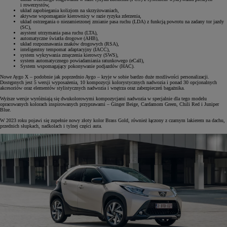
i rowerzystów,
układ zapobiegania kolizjom na skrzyżowaniach,
aktywne wspomaganie kierownicy w razie ryzyka zderzenia,
układ ostrzegania o niezamierzonej zmianie pasa ruchu (LDA) z funkcją powrotu na zadany tor jazdy
(SC),
asystent utrzymania pasa ruchu (LTA),
automatyczne światła drogowe (AHB),
układ rozpoznawania znaków drogowych (RSA),
inteligentny tempomat adaptacyjny (IACC),
system wykrywania zmęczenia kierowcy (SWS),
system automatycznego powiadamiania ratunkowego (eCall),
System wspomagający pokonywanie podjazdów (HAC).
Nowe Aygo X – podobnie jak poprzednio Aygo – kryje w sobie bardzo duże możliwości personalizacji.
Dostępnych jest 5 wersji wyposażenia, 10 kompozycji kolorystycznych nadwozia i ponad 30 opcjonalnych
akcesoriów oraz elementów stylistycznych nadwozia i wnętrza oraz zabezpieczeń bagażnika.
Wyższe wersje wyróżniają się dwukolorowymi kompozycjami nadwozia w specjalnie dla tego modelu
opracowanych kolorach inspirowanych przyprawami – Ginger Beige, Cardamom Green, Chili Red i Juniper
Blue.
W 2023 roku pojawi się zupełnie nowy złoty kolor Brass Gold, również łączony z czarnym lakierem na dachu,
przednich słupkach, nadkolach i tylnej części auta.