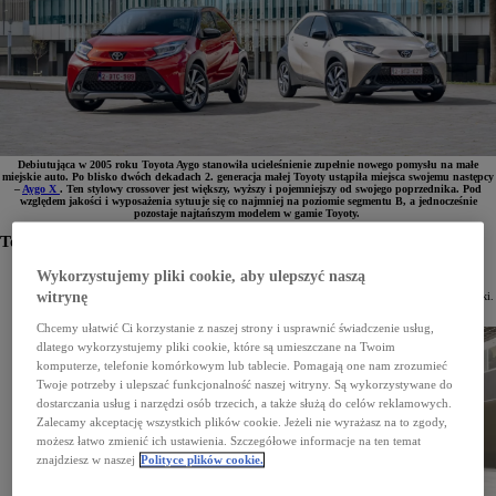
Debiutująca w 2005 roku Toyota Aygo stanowiła ucieleśnienie zupełnie nowego pomysłu na małe
miejskie auto. Po blisko dwóch dekadach 2. generacja małej Toyoty ustąpiła miejsca swojemu następcy
–
Aygo X
. Ten stylowy crossover jest większy, wyższy i pojemniejszy od swojego poprzednika. Pod
względem jakości i wyposażenia sytuuje się co najmniej na poziomie segmentu B, a jednocześnie
pozostaje najtańszym modelem w gamie Toyoty.
Toyota Aygo – oryginalność i styl
1. generacja Toyoty Aygo powstała z myślą o młodych europejskich kierowcach. Samochód ten
Wykorzystujemy pliki cookie, aby ulepszyć naszą
charakteryzował się nowoczesną, zaokrągloną sylwetką i oryginalną stylistyką przodu, zupełnie
witrynę
niepodobną do niewyróżniających się i pozbawionych wygód samochodów segmentu A tamtej epoki.
Coraz to nowe edycje specjalne, wyjątkowe opcje kolorystyczne i wersje wyposażenia oraz dwa
faceliftingi w 2008 i 2012 roku sprawiały, że samochód był cały czas nowoczesny i interesujący.
Chcemy ułatwić Ci korzystanie z naszej strony i usprawnić świadczenie usług,
dlatego wykorzystujemy pliki cookie, które są umieszczane na Twoim
komputerze, telefonie komórkowym lub tablecie. Pomagają one nam zrozumieć
Twoje potrzeby i ulepszać funkcjonalność naszej witryny. Są wykorzystywane do
dostarczania usług i narzędzi osób trzecich, a także służą do celów reklamowych.
Zalecamy akceptację wszystkich plików cookie. Jeżeli nie wyrażasz na to zgody,
możesz łatwo zmienić ich ustawienia. Szczegółowe informacje na ten temat
znajdziesz w naszej
Polityce plików cookie.