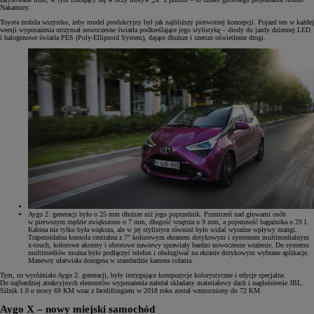
Nakamury.
Toyota zrobiła wszystko, żeby model produkcyjny był jak najbliższy pierwotnej koncepcji. Pojazd ten w każdej
wersji wyposażenia otrzymał nowoczesne światła podkreślające jego stylistykę – diody do jazdy dziennej LED
i halogenowe światła PES (Poly-Ellipsoid System), dające dłuższe i szersze oświetlenie drogi.
Aygo 2. generacji było o 25 mm dłuższe niż jego poprzednik. Przestrzeń nad głowami osób
w pierwszym rzędzie zwiększono o 7 mm, długość wnętrza o 9 mm, a pojemność bagażnika o 29 l.
Kabina nie tylko była większa, ale w jej stylistyce również było widać wyraźne wpływy mangi.
Trapezoidalna konsola centralna z 7" kolorowym ekranem dotykowym i systemem multimedialnym
x-touch, kolorowe akcenty i obrotowe nawiewy sprawiały bardzo nowoczesne wrażenie. Do systemu
multimediów można było podłączyć telefon i obsługiwać na ekranie dotykowym wybrane aplikacje.
Manewry ułatwiała dostępna w standardzie kamera cofania.
Tym, co wyróżniało Aygo 2. generacji, były intrygujące kompozycje kolorystyczne i edycje specjalne.
Do najbardziej atrakcyjnych elementów wyposażenia należał składany materiałowy dach i nagłośnienie JBL.
Silnik 1.0 o mocy 69 KM wraz z faceliftingiem w 2018 roku został wzmocniony do 72 KM.
Aygo X – nowy miejski samochód