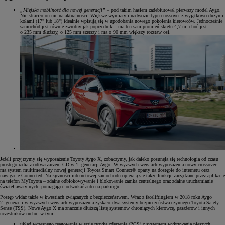
„Miejska mobilność dla nowej generacji”
– pod takim hasłem zadebiutował pierwszy model Aygo.
Nie straciło on nic na aktualności. Większe wymiary i nadwozie typu crossover z wyjątkowo dużymi
kołami (17" lub 18") idealnie wpisują się w upodobania nowego pokolenia kierowców. Jednocześnie
samochód jest równie zwrotny jak poprzednik – ma ten sam promień skrętu 4,7 m, choć jest
o 235 mm dłuższy, o 125 mm szerszy i ma o 90 mm większy rozstaw osi.
Jeżeli przyjrzymy się wyposażenie Toyoty Aygo X, zobaczymy, jak daleko posunęła się technologia od czasu
prostego radia z odtwarzaczem CD w 1. generacji Aygo. W wyższych wersjach wyposażenia nowy crossover
ma system multimedialny nowej generacji Toyota Smart Connect® oparty na dostępie do internetu oraz
nawigację Connected. Na łączności internetowej samochodu opierają się także funkcje zarządzane przez aplikację
na telefon MyToyota – zdalne odblokowywanie i blokowanie zamka centralnego oraz zdalne uruchamianie
świateł awaryjnych, pomagające odszukać auto na parkingu.
Postęp widać także w kwestiach związanych z bezpieczeństwem. Wraz z faceliftingiem w 2018 roku Aygo
2. generacji w wyższych wersjach wyposażenia zyskało dwa systemy bezpieczeństwa czynnego Toyota Safety
Sense (TSS). Nowe Aygo X ma znacznie dłuższą listę systemów chroniących kierowcę, pasażerów i innych
uczestników ruchu, w tym:
układ wczesnego reagowania w razie ryzyka zderzenia (PCS) z systemem wykrywania pieszych