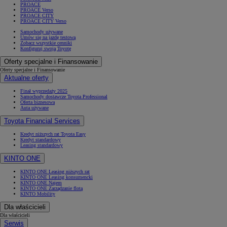
PROACE
PROACE Verso
PROACE CITY
PROACE CITY Verso
Samochody używane
Umów się na jazdę testową
Zobacz wszystkie cenniki
Konfiguruj swoją Toyotę
Oferty specjalne i Finansowanie
Oferty specjalne i Finansowanie
Aktualne oferty
Finał wyprzedaży 2025
Samochody dostawcze Toyota Professional
Oferta biznesowa
Auta używane
Toyota Financial Services
Kredyt niższych rat Toyota Easy
Kredyt standardowy
Leasing standardowy
KINTO ONE
KINTO ONE Leasing niższych rat
KINTO ONE Leasing konsumencki
KINTO ONE Najem
KINTO ONE Zarządzanie flotą
KINTO Mobility
Dla właścicieli
Dla właścicieli
Serwis