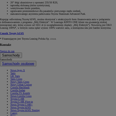
20" felgi aluminiowe z oponami 235/50 R20,
tapicerkę skórzaną (skóra syntetyczna),
wentylowane fotele przednie,
ogrzewanie promiennikowe dla pasażerów pierwszego rzędu siedzeń,
zaawansowanego asystenta parkowania Toyota Teammate Advanced Park.
Kupując odświeżoną Toyotę bZ4X, można skorzystać z atrakcyjnych form finansowania auta w połączeniu
z dofinansowaniem z programu „Mój Elektryk”. W Leasingu KINTO ONE klient ma gwarancję niskiej
miesięcznej raty, która wynosi od 1651 zł (z uwzględnieniem dopłaty „Mój Elektryk”). Nowością jest EKO
Leasing 100%*, w którym suma opłat wynosi 100% wartości auta, a miesięczna rata jest bardzo korzystna.
Cennik Toyoty bZ4X
* Finansującym jest Toyota Leasing Polska Sp. z o.o.
Kontakt
Napisz do nas
Samochody
Samochody
Samochody osobowe
Nowe Aygo X
Yaris
GR Yaris
Yaris Cross
Nowy Yaris Cross
Nowy Urban Cruiser
Corolla Hatchback
Corolla Sedan
Corolla TS Kombi
Nowa Corolla Cross
Toyota C-HR
Toyota C-HR Plug-in
Nowa Toyota C-HR+
Nowa Toyota bZ4X
Nowa Toyota bZ4X Touring
Camry
Prius