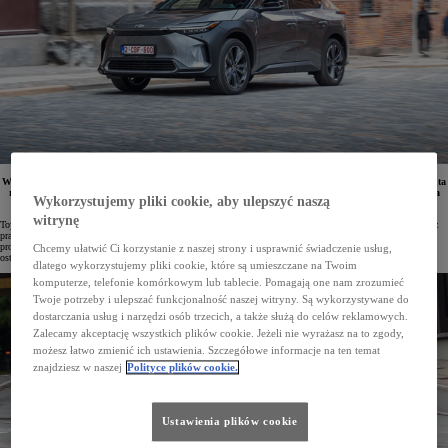
W salonach Toyoty można już zamawiać Toyotę bZ4X z 2024 roku produkcji. Ceny odświeżonego auta
rozpoczynają się od 193 900 zł, a wszystkie wersje elektrycznego SUV-a kwalifikują się do uzyskania
Wykorzystujemy pliki cookie, aby ulepszyć naszą
dofinansowania w ramach programu „Mój Elektryk”.
witrynę
Toyota wprowadziła serię innowacji do swojego elektrycznego SUV-a, które zwiększają komfort podróży oraz
praktyczność i wygodę użytkowania auta. Toyota bZ4X z roku produkcji 2024 zyskała m.in. ogrzewanie
promiennikowe dla kierowcy i pasażera przedniego fotela, a jej wyższe wersje – również automatyczne
Chcemy ułatwić Ci korzystanie z naszej strony i usprawnić świadczenie usług,
ostrzeganie tylnymi światłami awaryjnymi (ARFHL) oraz cyfrowy kluczyk.
dlatego wykorzystujemy pliki cookie, które są umieszczane na Twoim
komputerze, telefonie komórkowym lub tablecie. Pomagają one nam zrozumieć
Twoje potrzeby i ulepszać funkcjonalność naszej witryny. Są wykorzystywane do
dostarczania usług i narzędzi osób trzecich, a także służą do celów reklamowych.
Zalecamy akceptację wszystkich plików cookie. Jeżeli nie wyrażasz na to zgody,
możesz łatwo zmienić ich ustawienia. Szczegółowe informacje na ten temat
znajdziesz w naszej
Polityce plików cookie.
Ustawienia plików cookie