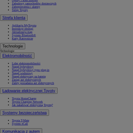
Opony i koła zimowe
Zabudowy samochodów dostawczych
Zabezpieczenia i alarmy
Sklep Toyoty
Strefa klienta
Aplikacja MyToyota
Instrukcje obsługi
Aktualizacja map
System Bluetooth®
Karty Ratownicze
Technologie
Technologie
Elektromobilność
Lider elektromobilności
Napęd hybrydowy
Napęd hybrydowy typu plug-in
Napęd wodorowy
Napęd elektryczny na baterię
Zasięg aut elektrycznych
Zalety posiadania aut elektrycznych
Ładowanie elektrycznej Toyoty
Toyota HomeCharge
Toyota Charging Network
Jak naładować elektryczną Toyotę?
Systemy bezpieczeństwa
Toyota T-Mate
System eCall
Komunikacja z autem