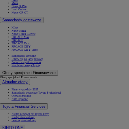
Mirai
Nowy RAV4
Land Cruiser
Nowy GR GT
Samochody dostawcze
Hilux
Nowy Hilux
Nowy Hilux Electric
PROACE Max
PROACE
PROACE Verso
PROACE CITY
PROACE CITY Verso
Samochody używane
Umów się na jazdę testową
Zobacz wszystkie cenniki
Konfiguruj swoją Toyotę
Oferty specjalne i Finansowanie
Oferty specjalne i Finansowanie
Aktualne oferty
Finał wyprzedaży 2025
Samochody dostawcze Toyota Professional
Oferta biznesowa
Auta używane
Toyota Financial Services
Kredyt niższych rat Toyota Easy
Kredyt standardowy
Leasing standardowy
KINTO ONE