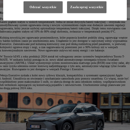
Odrzuć wszystkie
Zaakceptuj wszystkie
Krótszy czas ładowania i jeszcze więcej technologii
Pracując nad Toyotą bZ4X z 2024 roku produkcji, inżynierowie marki skupili się na skróceniu czasu ładowania
baterii prądem stałym w niskich temperaturach. Jedna ze zmian dotyczyła baterii trakcyjnej – otrzymała ona
zmodyfikowany system ogrzewania cieczą z nowym wymiennikiem ciepła oraz dodanym zaworem regulacji
ogrzewania, który jeszcze szybciej optymalizuje temperaturę baterii trakcyjnej. Dzięki temu rozwiązaniu czas
ładowania prądem stałym od 10% do 80% uległ skróceniu, zwłaszcza w temperaturach poniżej 0°C.
Kolejną nowością jest ogrzewanie promiennikowe, które poprawia komfort podróży zimą, ogrzewając wnętrze
w bardzo krótkim czasie po uruchomieniu auta. Urządzenie to jest dostępne w najwyższej wersji wyposażenia
Executive. Zainstalowane pod kolumną kierownicy oraz pod deską rozdzielczą przed pasażerem, w pierwszej
kolejności ogrzewa stopy i nogi, a czas nagrzewania tej przestrzeni jest o 90% krótszy niż w wersjach
z konwencjonalnym nawiewem. Nowe ogrzewanie zużywa też mniej energii i nie hałasuje.
W Toyocie bZ4X z roku produkcji 2024 został też wzbogacony zestaw systemów bezpieczeństwa Toyota T-
MATE. W unikaniu kolizji pomaga m.in. nowy układ automatycznego ostrzegania tylnymi światłami
awaryjnymi (ARFHL). Układ wykorzystuje system monitorowania martwego pola (BSM) oraz tylny radar, aby
w razie ryzyka uderzenia ostrzec kierowcę nadjeżdżającego z tyłu auta, automatycznie włączając tylne światła
awaryjne. Rozwiązanie to jest dostępne w wersjach Prestige i Executive.
Wersja Executive zyskała z kolei nowy cyfrowy kluczyk, kompatybilny z systemami operacyjnymi Apple
i Android. Umożliwia on otwieranie i uruchamianie samochodu przy pomocy smartfona. Co więcej, może być
współdzielony przez maksymalnie 5 osób, co ułatwia dostęp do auta członkom rodziny, współpracownikom
lub technikom zajmującym się konserwacją pojazdów i ratownictwem. Uruchomienie usługi planowane jest
na drugą połowę 2024 roku.