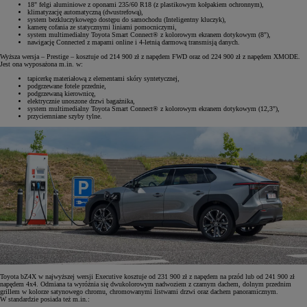
18" felgi aluminiowe z oponami 235/60 R18 (z plastikowym kołpakiem ochronnym),
klimatyzację automatyczną (dwustrefową),
system bezkluczykowego dostępu do samochodu (Inteligentny kluczyk),
kamerę cofania ze statycznymi liniami pomocniczymi,
system multimedialny Toyota Smart Connect® z kolorowym ekranem dotykowym (8"),
nawigację Connected z mapami online i 4-letnią darmową transmisją danych.
Wyższa wersja – Prestige – kosztuje od 214 900 zł z napędem FWD oraz od 224 900 zł z napędem XMODE.
Jest ona wyposażona m.in. w:
tapicerkę materiałową z elementami skóry syntetycznej,
podgrzewane fotele przednie,
podgrzewaną kierownicę,
elektrycznie unoszone drzwi bagażnika,
system multimedialny Toyota Smart Connect® z kolorowym ekranem dotykowym (12,3"),
przyciemniane szyby tylne.
Toyota bZ4X w najwyższej wersji Executive kosztuje od 231 900 zł z napędem na przód lub od 241 900 zł
napędem 4x4. Odmiana ta wyróżnia się dwukolorowym nadwoziem z czarnym dachem, dolnym przednim
grillem w kolorze satynowego chromu, chromowanymi listwami drzwi oraz dachem panoramicznym.
W standardzie posiada też m.in.: