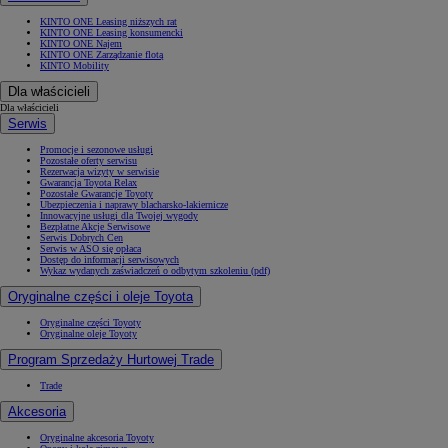
KINTO ONE Leasing niższych rat
KINTO ONE Leasing konsumencki
KINTO ONE Najem
KINTO ONE Zarządzanie flotą
KINTO Mobility
Dla właścicieli
Dla właścicieli
Serwis
Promocje i sezonowe usługi
Pozostałe oferty serwisu
Rezerwacja wizyty w serwisie
Gwarancja Toyota Relax
Pozostałe Gwarancje Toyoty
Ubezpieczenia i naprawy blacharsko-lakiernicze
Innowacyjne usługi dla Twojej wygody
Bezpłatne Akcje Serwisowe
Serwis Dobrych Cen
Serwis w ASO się opłaca
Dostęp do informacji serwisowych
Wykaz wydanych zaświadczeń o odbytym szkoleniu (pdf)
Oryginalne części i oleje Toyota
Oryginalne części Toyoty
Oryginalne oleje Toyoty
Program Sprzedaży Hurtowej Trade
Trade
Akcesoria
Oryginalne akcesoria Toyoty