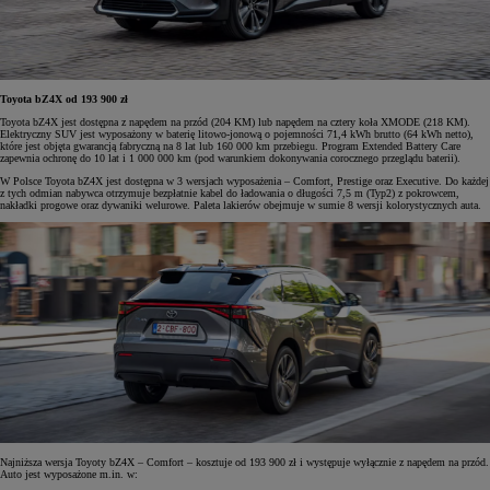
Toyota bZ4X od 193 900 zł
Toyota bZ4X jest dostępna z napędem na przód (204 KM) lub napędem na cztery koła XMODE (218 KM).
Elektryczny SUV jest wyposażony w baterię litowo-jonową o pojemności 71,4 kWh brutto (64 kWh netto),
które jest objęta gwarancją fabryczną na 8 lat lub 160 000 km przebiegu. Program Extended Battery Care
zapewnia ochronę do 10 lat i 1 000 000 km (pod warunkiem dokonywania corocznego przeglądu baterii).
W Polsce Toyota bZ4X jest dostępna w 3 wersjach wyposażenia – Comfort, Prestige oraz Executive. Do każdej
z tych odmian nabywca otrzymuje bezpłatnie kabel do ładowania o długości 7,5 m (Typ2) z pokrowcem,
nakładki progowe oraz dywaniki welurowe. Paleta lakierów obejmuje w sumie 8 wersji kolorystycznych auta.
Najniższa wersja Toyoty bZ4X – Comfort – kosztuje od 193 900 zł i występuje wyłącznie z napędem na przód.
Auto jest wyposażone m.in. w: