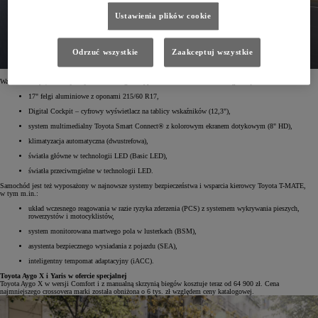
Ustawienia plików cookie
Odrzuć wszystkie
Zaakceptuj wszystkie
Warto zaznaczyć, że wersja ta jest bardzo bogato wyposażona. W standardzie dostępne są m.in.:
17" felgi aluminiowe z oponami 215/60 R17,
Digital Cockpit – cyfrowy wyświetlacz na tablicy wskaźników (12,3"),
system multimedialny Toyota Smart Connect® z kolorowym ekranem dotykowym (8" HD),
klimatyzacja automatyczna (dwustrefowa),
światła główne w technologii LED (Basic LED),
światła przeciwmgielne w technologii LED.
Samochód jest też wyposażony w najnowsze systemy bezpieczeństwa i wsparcia kierowcy Toyota T-MATE,
w tym m.in.:
układ wczesnego reagowania w razie ryzyka zderzenia (PCS) z systemem wykrywania pieszych,
rowerzystów i motocyklistów,
system monitorowana martwego pola w lusterkach (BSM),
asystenta bezpiecznego wysiadania z pojazdu (SEA),
inteligentny tempomat adaptacyjny (iACC).
Toyota Aygo X i Yaris w ofercie specjalnej
Toyota Aygo X w wersji Comfort i z manualną skrzynią biegów kosztuje teraz od 64 900 zł. Cena
najmniejszego crossovera marki została obniżona o 6 tys. zł względem ceny katalogowej.