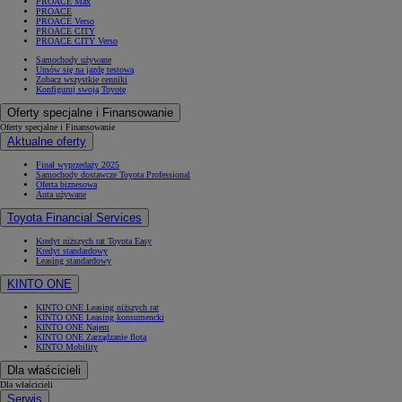
PROACE Max
PROACE
PROACE Verso
PROACE CITY
PROACE CITY Verso
Samochody używane
Umów się na jazdę testową
Zobacz wszystkie cenniki
Konfiguruj swoją Toyotę
Oferty specjalne i Finansowanie
Oferty specjalne i Finansowanie
Aktualne oferty
Finał wyprzedaży 2025
Samochody dostawcze Toyota Professional
Oferta biznesowa
Auta używane
Toyota Financial Services
Kredyt niższych rat Toyota Easy
Kredyt standardowy
Leasing standardowy
KINTO ONE
KINTO ONE Leasing niższych rat
KINTO ONE Leasing konsumencki
KINTO ONE Najem
KINTO ONE Zarządzanie flotą
KINTO Mobility
Dla właścicieli
Dla właścicieli
Serwis