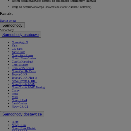
system bezkluczykowego dostępu do samochodu (Inteligentny kluczyk),
stację do bezprzewodowego ładowania telefonu w konsoli centralnej.
Kontakt
Napisz do nas
Samochody
Samochody
Samochody osobowe
Nowe Aygo X
Yaris
GR Yaris
Yaris Cross
Nowy Yaris Cross
Nowy Urban Cruiser
Corolla Hatchback
Corolla Sedan
Corolla TS Kombi
Nowa Corolla Cross
Toyota C-HR
Toyota C-HR Plug-in
Nowa Toyota C-HR+
Nowa Toyota bZ4X
Nowa Toyota bZ4X Touring
Camry
Prius
Mirai
Nowy RAV4
Land Cruiser
Nowy GR GT
Samochody dostawcze
Hilux
Nowy Hilux
Nowy Hilux Electric