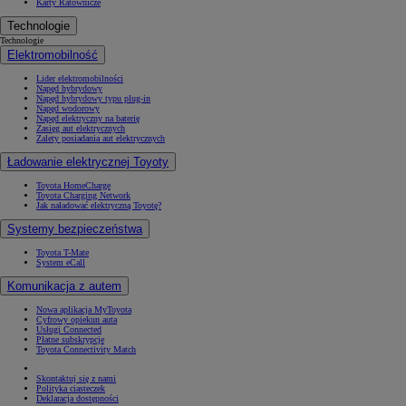
Karty Ratownicze
Technologie
Technologie
Elektromobilność
Lider elektromobilności
Napęd hybrydowy
Napęd hybrydowy typu plug-in
Napęd wodorowy
Napęd elektryczny na baterię
Zasięg aut elektrycznych
Zalety posiadania aut elektrycznych
Ładowanie elektrycznej Toyoty
Toyota HomeCharge
Toyota Charging Network
Jak naładować elektryczną Toyotę?
Systemy bezpieczeństwa
Toyota T-Mate
System eCall
Komunikacja z autem
Nowa aplikacja MyToyota
Cyfrowy opiekun auta
Usługi Connected
Płatne subskrypcje
Toyota Connectivity Match
Skontaktuj się z nami
Polityka ciasteczek
Deklaracja dostępności