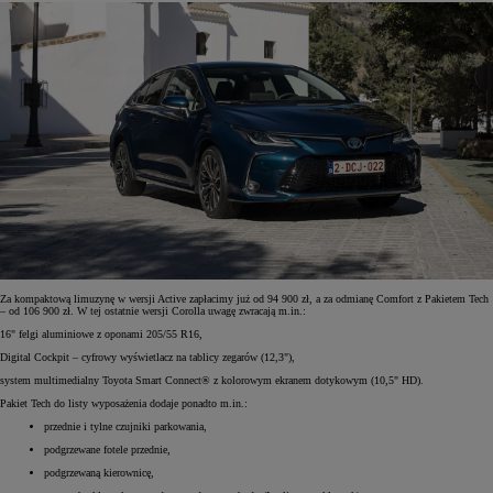
Za kompaktową limuzynę w wersji Active zapłacimy już od 94 900 zł, a za odmianę Comfort z Pakietem Tech
– od 106 900 zł. W tej ostatnie wersji Corolla uwagę zwracają m.in.:
16" felgi aluminiowe z oponami 205/55 R16,
Digital Cockpit – cyfrowy wyświetlacz na tablicy zegarów (12,3"),
system multimedialny Toyota Smart Connect® z kolorowym ekranem dotykowym (10,5" HD).
Pakiet Tech do listy wyposażenia dodaje ponadto m.in.:
przednie i tylne czujniki parkowania,
podgrzewane fotele przednie,
podgrzewaną kierownicę,