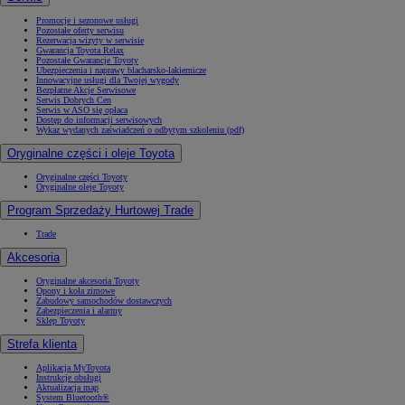
Promocje i sezonowe usługi
Pozostałe oferty serwisu
Rezerwacja wizyty w serwisie
Gwarancja Toyota Relax
Pozostałe Gwarancje Toyoty
Ubezpieczenia i naprawy blacharsko-lakiernicze
Innowacyjne usługi dla Twojej wygody
Bezpłatne Akcje Serwisowe
Serwis Dobrych Cen
Serwis w ASO się opłaca
Dostęp do informacji serwisowych
Wykaz wydanych zaświadczeń o odbytym szkoleniu (pdf)
Oryginalne części i oleje Toyota
Oryginalne części Toyoty
Oryginalne oleje Toyoty
Program Sprzedaży Hurtowej Trade
Trade
Akcesoria
Oryginalne akcesoria Toyoty
Opony i koła zimowe
Zabudowy samochodów dostawczych
Zabezpieczenia i alarmy
Sklep Toyoty
Strefa klienta
Aplikacja MyToyota
Instrukcje obsługi
Aktualizacja map
System Bluetooth®