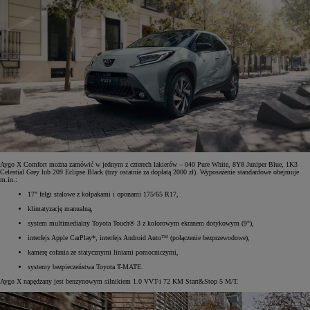
Aygo X Comfort można zamówić w jednym z czterech lakierów – 040 Pure White, 8Y8 Juniper Blue, 1K3
Celestial Grey lub 209 Eclipse Black (trzy ostatnie za dopłatą 2000 zł). Wyposażenie standardowe obejmuje
m.in.:
17" felgi stalowe z kołpakami i oponami 175/65 R17,
klimatyzację manualną,
system multimedialny Toyota Touch® 3 z kolorowym ekranem dotykowym (9"),
interfejs Apple CarPlay*, interfejs Android Auto™ (połączenie bezprzewodowe),
kamerę cofania ze statycznymi liniami pomocniczymi,
systemy bezpieczeństwa Toyota T-MATE.
Aygo X napędzany jest benzynowym silnikiem 1.0 VVT-i 72 KM Start&Stop 5 M/T.