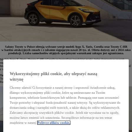
Salony Toyoty w Polsce oferują wybrane wersje modeli Aygo X, Yaris, Corolla oraz Toyoty C-HR
w bardzo atrakcyjnych cenach i z rabatem sięgającym nawet 20 tys. zł. Oferta dotyczy aut z 2024 roku
produkcji. Liczba samochodów objętych specjalnymi warunkami zakupu jest ograniczona.
Modele Aygo X, Yaris, Toyota C-HR i Corolla to bestsellery japońskiej marki, które dominują w swoich
segmentach. Kierowcy chętnie je wybierają ze względu na bogate wyposażenie standardowe, wysoki poziom
bezpieczeństwa oraz oszczędne napędy. Teraz w polskich salonach Toyoty można wybrane wersje tych aut kupić
z wysokimi rabatami. Oferta jest limitowana.
Wykorzystujemy pliki cookie, aby ulepszyć naszą
Toyota C-HR od 119 900 zł
Toyota C-HR w odmianie Comfort i z napędem 1.8 Hybrid 140 KM e-CVT kosztuje teraz od 119 900 zł.
witrynę
Rabat na wersję z roku modelowego 2024 w porównaniu z ceną katalogową wynosi aż 20 tys. zł.
Chcemy ułatwić Ci korzystanie z naszej strony i usprawnić świadczenie usług,
dlatego wykorzystujemy pliki cookie, które są umieszczane na Twoim
komputerze, telefonie komórkowym lub tablecie. Pomagają one nam zrozumieć
Twoje potrzeby i ulepszać funkcjonalność naszej witryny. Są wykorzystywane do
dostarczania usług i narzędzi osób trzecich, a także służą do celów reklamowych.
Zalecamy akceptację wszystkich plików cookie. Jeżeli nie wyrażasz na to zgody,
możesz łatwo zmienić ich ustawienia. Szczegółowe informacje na ten temat
znajdziesz w naszej
Polityce plików cookie.