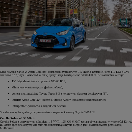
Cenę nowego Yarisa w wersji Comfort i z napędem hybrydowym 1.5 Hybrid Dynamic Force 116 KM e-CVT
obniżono o 12,5 tys. Samochód w takiej specyfikacji kosztuje teraz od 90 400 zł i w standardzie oferuje:
15" felgi aluminiowe z oponami 185/65 R15,
klimatyzację automatyczną (jednostrefowa),
system multimedialny Toyota Touch® 3 z kolorowym ekranem dotykowym (9"),
interfejs Apple CarPlay*, interfejs Android Auto™ (połączenie bezprzewodowe),
inteligentne wycieraczki z czujnikiem deszczu.
Standardem są też systemy bezpieczeństwa i wsparcia kierowcy Toyota T-MATE.
Corolla Sedan od 94 900 zł
Corolla Sedan z benzynowym silnikiem 1.5 VVT-i 125 KM 6 M/T została objęta rabatem w wysokości 12 tys.
zł. Oferta specjalna dotyczy aut zarówno z manualną skrzynią biegów, jak i z automatyczną przekładnią
Multidrive S.