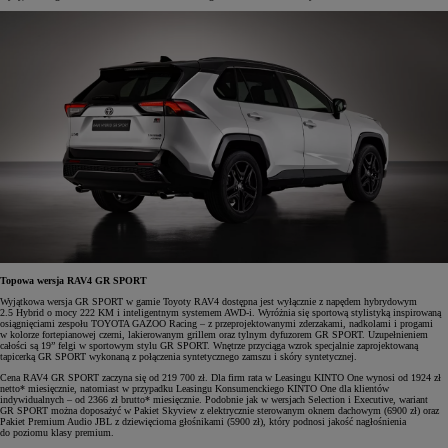
Topowa wersja RAV4 GR SPORT
Wyjątkowa wersja GR SPORT w gamie Toyoty RAV4 dostępna jest wyłącznie z napędem hybrydowym
2.5 Hybrid o mocy 222 KM i inteligentnym systemem AWD-i. Wyróżnia się sportową stylistyką inspirowaną
osiągnięciami zespołu TOYOTA GAZOO Racing – z przeprojektowanymi zderzakami, nadkolami i progami
w kolorze fortepianowej czerni, lakierowanym grillem oraz tylnym dyfuzorem GR SPORT. Uzupełnieniem
całości są 19” felgi w sportowym stylu GR SPORT. Wnętrze przyciąga wzrok specjalnie zaprojektowaną
tapicerką GR SPORT wykonaną z połączenia syntetycznego zamszu i skóry syntetycznej.
Cena RAV4 GR SPORT zaczyna się od 219 700 zł. Dla firm rata w Leasingu KINTO One wynosi od 1924 zł
netto* miesięcznie, natomiast w przypadku Leasingu Konsumenckiego KINTO One dla klientów
indywidualnych – od 2366 zł brutto* miesięcznie. Podobnie jak w wersjach Selection i Executive, wariant
GR SPORT można doposażyć w Pakiet Skyview z elektrycznie sterowanym oknem dachowym (6900 zł) oraz
Pakiet Premium Audio JBL z dziewięcioma głośnikami (5900 zł), który podnosi jakość nagłośnienia
do poziomu klasy premium.