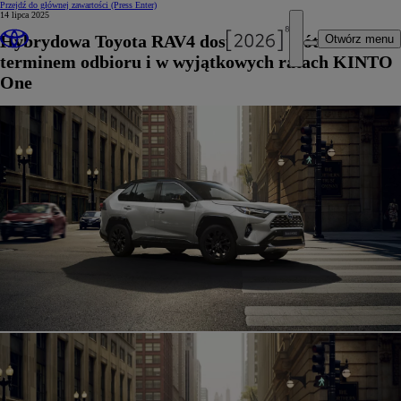
Przejdź do głównej zawartości
(Press Enter)
14 lipca 2025
Hybrydowa Toyota RAV4 dostępna z krótkim
Otwórz menu
terminem odbioru i w wyjątkowych ratach KINTO
One