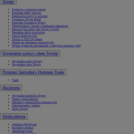
Serwis
Promocje i sezonowe usługi
Pozostałe oferty serwisu
Rezerwacja wizyty w serwisie
Gwarancja Toyota Relax
Pozostałe Gwarancje Toyoty
Ubezpieczenia i naprawy blacharsko-lakiernicze
Innowacyjne usługi dla Twojej wygody
Bezpłatne Akcje Serwisowe
Serwis Dobrych Cen
Serwis w ASO się opłaca
Dostęp do informacji serwisowych
Wykaz wydanych zaświadczeń o odbytym szkoleniu (pdf)
Oryginalne części i oleje Toyota
Oryginalne części Toyoty
Oryginalne oleje Toyoty
Program Sprzedaży Hurtowej Trade
Trade
Akcesoria
Oryginalne akcesoria Toyoty
Opony i koła zimowe
Zabudowy samochodów dostawczych
Zabezpieczenia i alarmy
Sklep Toyoty
Strefa klienta
Aplikacja MyToyota
Instrukcje obsługi
Aktualizacja map