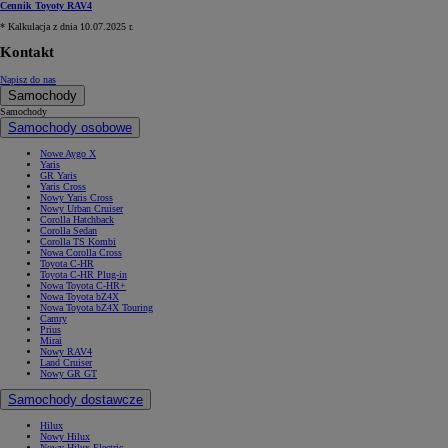
Cennik Toyoty RAV4
* Kalkulacja z dnia 10.07.2025 r.
Kontakt
Napisz do nas
Samochody
Samochody
Samochody osobowe
Nowe Aygo X
Yaris
GR Yaris
Yaris Cross
Nowy Yaris Cross
Nowy Urban Cruiser
Corolla Hatchback
Corolla Sedan
Corolla TS Kombi
Nowa Corolla Cross
Toyota C-HR
Toyota C-HR Plug-in
Nowa Toyota C-HR+
Nowa Toyota bZ4X
Nowa Toyota bZ4X Touring
Camry
Prius
Mirai
Nowy RAV4
Land Cruiser
Nowy GR GT
Samochody dostawcze
Hilux
Nowy Hilux
Nowy Hilux Electric