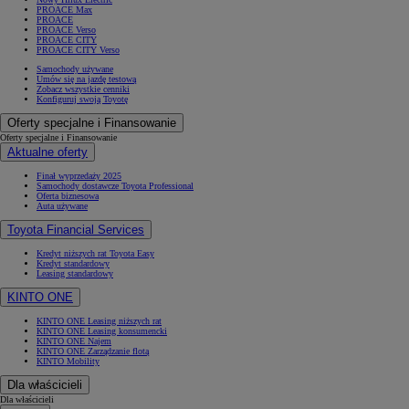
PROACE Max
PROACE
PROACE Verso
PROACE CITY
PROACE CITY Verso
Samochody używane
Umów się na jazdę testową
Zobacz wszystkie cenniki
Konfiguruj swoją Toyotę
Oferty specjalne i Finansowanie
Oferty specjalne i Finansowanie
Aktualne oferty
Finał wyprzedaży 2025
Samochody dostawcze Toyota Professional
Oferta biznesowa
Auta używane
Toyota Financial Services
Kredyt niższych rat Toyota Easy
Kredyt standardowy
Leasing standardowy
KINTO ONE
KINTO ONE Leasing niższych rat
KINTO ONE Leasing konsumencki
KINTO ONE Najem
KINTO ONE Zarządzanie flotą
KINTO Mobility
Dla właścicieli
Dla właścicieli