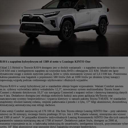
RAV4 z napędem hybrydowym od 1389 zł netto w Leasingu KINTO One
Układ 2.5 Hybrid w Toyocie RAV4 dostępny jest w dwóch wariantach – z napędem na przednie koła o mocy
218 KM oraz z inteligentnym napędem na wszystkie koła AWD-i oferującym 222 KM. Model ten łączy
dynamiczne osiągi z niskim zużyciem paliwa, które w cyklu mieszanym wynosi od 5,6 l/100 km. Przestronna
kabina pasażerska oraz bagażnik o pojemności 580 litrów (lub aż 1690 litrów po złożeniu tylnej kanapy)
zapewniają wygodę podczas codziennego użytkowania i dłuższych wyjazdów.
Toyota RAV4 w wersji hybrydowej już w standardzie oferuje bogate wyposażenie. Wariant Comfort zawiera
m.in. cyfrowy wyświetlacz tablicy wskaźników 12,3”, nowoczesny system multimedialny Toyota Smart
Connect z ekranem dotykowym 10,5” czy nawigację Connected z mapami online i darmową transmisją danych
na 4 lata. Dodatkowo dostępna jest obsługa niektórych funkcji auta przez aplikację MyToyota oraz
zaawansowane systemy bezpieczeństwa i wsparcia kierowcy w ramach pakietu Toyota T-MATE. W standardzie
znajdziemy również kamerę cofania, czujniki parkowania z przodu i z tyłu, 17” felgi aluminiowe, dwustrefową
klimatyzację automatyczną oraz relingi dachowe.
Cena wersji Comfort zaczyna się od 176 100 zł. Dla firm Toyota oferuje Leasing KINTO One – przy założeniu
umowy na 36 miesięcy, rocznego limitu przebiegu 20 tys. km i 10% wpłacie własnej, miesięczna rata wynosi
od 1389 zł netto*. W przypadku klientów indywidualnych Leasing Konsumencki KINTO One dla tych samych
parametrów oznacza miesięczną ratę od 1708 zł brutto*. Dodatkowy pakiet Style, dostępny za 2900 zł,
rozszerza wyposażenie m.in. o ładowarkę indukcyjną do smartfonów, inteligentny kluczyk, przyciemniane tylne
szyby, 18” felgi aluminiowe oraz unoszone drzwi bagażnika otwierane bezdotykowo.