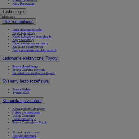
System Bluetooth®
Karty Ratownicze
Technologie
Technologie
Elektromobilność
Lider elektromobilności
Napęd hybrydowy
Napęd hybrydowy typu plug-in
Napęd wodorowy
Napęd elektryczny na baterię
Zasięg aut elektrycznych
Zalety posiadania aut elektrycznych
Ładowanie elektrycznej Toyoty
Toyota HomeCharge
Toyota Charging Network
Jak naładować elektryczną Toyotę?
Systemy bezpieczeństwa
Toyota T-Mate
System eCall
Komunikacja z autem
Nowa aplikacja MyToyota
Cyfrowy opiekun auta
Usługi Connected
Płatne subskrypcje
Toyota Connectivity Match
Skontaktuj się z nami
Polityka ciasteczek