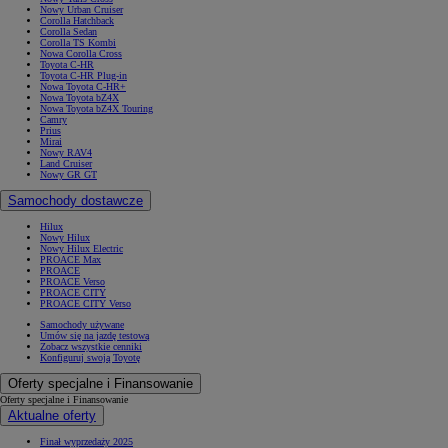
Nowy Urban Cruiser
Corolla Hatchback
Corolla Sedan
Corolla TS Kombi
Nowa Corolla Cross
Toyota C-HR
Toyota C-HR Plug-in
Nowa Toyota C-HR+
Nowa Toyota bZ4X
Nowa Toyota bZ4X Touring
Camry
Prius
Mirai
Nowy RAV4
Land Cruiser
Nowy GR GT
Samochody dostawcze
Hilux
Nowy Hilux
Nowy Hilux Electric
PROACE Max
PROACE
PROACE Verso
PROACE CITY
PROACE CITY Verso
Samochody używane
Umów się na jazdę testową
Zobacz wszystkie cenniki
Konfiguruj swoją Toyotę
Oferty specjalne i Finansowanie
Oferty specjalne i Finansowanie
Aktualne oferty
Finał wyprzedaży 2025