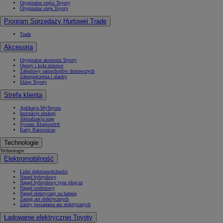
Oryginalne części Toyoty
Oryginalne oleje Toyoty
Program Sprzedaży Hurtowej Trade
Trade
Akcesoria
Oryginalne akcesoria Toyoty
Opony i koła zimowe
Zabudowy samochodów dostawczych
Zabezpieczenia i alarmy
Sklep Toyoty
Strefa klienta
Aplikacja MyToyota
Instrukcje obsługi
Aktualizacja map
System Bluetooth®
Karty Ratownicze
Technologie
Technologie
Elektromobilność
Lider elektromobilności
Napęd hybrydowy
Napęd hybrydowy typu plug-in
Napęd wodorowy
Napęd elektryczny na baterię
Zasięg aut elektrycznych
Zalety posiadania aut elektrycznych
Ładowanie elektrycznej Toyoty