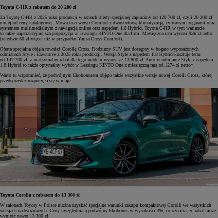
Toyota C-HR z rabatem do 20 200 zł
Za Toyotę C-HR z 2025 roku produkcji w ramach oferty specjalnej zapłacimy od 120 700 zł, czyli 20 200 zł
mniej od ceny katalogowej. Mowa tu o wersji Comfort z dwustrefową klimatyzacją, cyfrowymi zegarami oraz
systemem multimedialnym z nawigacją online oraz napędem 1.8 Hybrid. Toyota C-HR w tym wariancie
to także najatrakcyjniejsza propozycja w Leasingu KINTO One dla firm. Miesięczna rata wynosi 936 zł netto
(zaledwie 60 zł więcej niż w przypadku Yarisa Cross Comfort).
Oferta specjalna objęła również Corollę Cross. Rodzinny SUV jest dostępny w bogato wyposażonych
odmianach Style i Executive z 2025 roku produkcji. Wersja Style z napędem 1.8 Hybrid kosztuje teraz
od 147 200 zł, a maksymalny rabat dla tego modelu wynosi aż 13 800 zł. Auto w odmianie Style z napędem
1.8 Hybrid to także optymalny wybór w Leasingu KINTO One z miesięczną ratą od 1274 zł netto*.
Warto tu wspomnieć, że podwójnym Ekobonusem objęto także wszystkie wersje nowej Corolli Cross, której
przedsprzedaż rozpoczęła się w maju.
Toyota Corolla z rabatem do 13 300 zł
W salonach Toyoty w Polsce można uzyskać specjalne warunki zakupu kompaktowej Corolli we wszystkich
wersjach nadwoziowych. Ceny uwzględniają podwójny Ekobonus w wysokości 3%, co oznacza, że rabat może
wynieść nawet 13 300 zł.