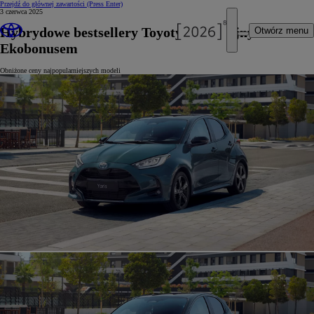
Przejdź do głównej zawartości
(Press Enter)
3 czerwca 2025
Hybrydowe bestsellery Toyoty z podwójnym
Otwórz menu
Ekobonusem
Obniżone ceny najpopularniejszych modeli