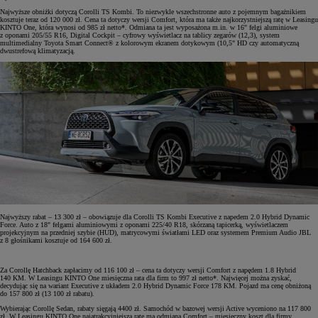
Najwyższe obniżki dotyczą Corolli TS Kombi. To niezwykle wszechstronne auto z pojemnym bagażnikiem
kosztuje teraz od 120 000 zł. Cena ta dotyczy wersji Comfort, która ma także najkorzystniejszą ratę w Leasingu
KINTO One, która wynosi od 985 zł netto*. Odmiana ta jest wyposażona m.in. w 16" felgi aluminiowe
z oponami 205/55 R16, Digital Cockpit – cyfrowy wyświetlacz na tablicy zegarów (12,3), system
multimedialny Toyota Smart Connect® z kolorowym ekranem dotykowym (10,5" HD czy automatyczną
dwustrefową klimatyzacją.
Najwyższy rabat – 13 300 zł – obowiązuje dla Corolli TS Kombi Executive z napedem 2.0 Hybrid Dynamic
Force. Auto z 18" felgami aluminiowymi z oponami 225/40 R18, skórzaną tapicerką, wyświetlaczem
projekcyjnym na przedniej szybie (HUD), matrycowymi światłami LED oraz systemem Premium Audio JBL
z 8 głośnikami kosztuje od 164 600 zł.
Za Corollę Hatchback zapłacimy od 116 100 zł – cena ta dotyczy wersji Comfort z napędem 1.8 Hybrid
140 KM. W Leasingu KINTO One miesięczna rata dla firm to 997 zł netto*. Najwięcej można zyskać,
decydując się na wariant Executive z układem 2.0 Hybrid Dynamic Force 178 KM. Pojazd ma cenę obniżoną
do 157 800 zł (13 100 zł rabatu).
Wybierając Corollę Sedan, rabaty sięgają 4400 zł. Samochód w bazowej wersji Active wyceniono na 117 800
zł. W Leasingu KINTO One najatrakcyjniejszą ratę ma odmiana Comfort – miesięczny koszt dla firmy