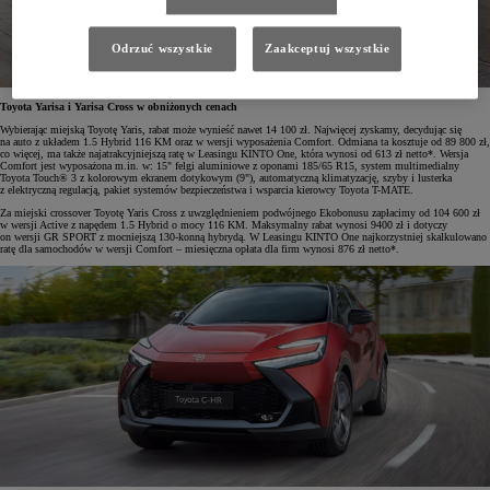
Odrzuć wszystkie
Zaakceptuj wszystkie
Toyota Yarisa i Yarisa Cross w obniżonych cenach
Wybierając miejską Toyotę Yaris, rabat może wynieść nawet 14 100 zł. Najwięcej zyskamy, decydując się
na auto z układem 1.5 Hybrid 116 KM oraz w wersji wyposażenia Comfort. Odmiana ta kosztuje od 89 800 zł,
co więcej, ma także najatrakcyjniejszą ratę w Leasingu KINTO One, która wynosi od 613 zł netto*. Wersja
Comfort jest wyposażona m.in. w: 15" felgi aluminiowe z oponami 185/65 R15, system multimedialny
Toyota Touch® 3 z kolorowym ekranem dotykowym (9"), automatyczną klimatyzację, szyby i lusterka
z elektryczną regulacją, pakiet systemów bezpieczeństwa i wsparcia kierowcy Toyota T-MATE.
Za miejski crossover Toyotę Yaris Cross z uwzględnieniem podwójnego Ekobonusu zapłacimy od 104 600 zł
w wersji Active z napędem 1.5 Hybrid o mocy 116 KM. Maksymalny rabat wynosi 9400 zł i dotyczy
on wersji GR SPORT z mocniejszą 130-konną hybrydą. W Leasingu KINTO One najkorzystniej skalkulowano
ratę dla samochodów w wersji Comfort – miesięczna opłata dla firm wynosi 876 zł netto*.