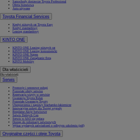
Samochody dostawcze Toyota Professional
Oferta biznesowa
Auta używane
Toyota Financial Services
Kredyt niższych rat Toyota Easy
Kredyt standardowy
Leasing standardowy
KINTO ONE
KINTO ONE Leasing niższych rat
KINTO ONE Leasing konsumencki
KINTO ONE Najem
KINTO ONE Zarządzanie flotą
KINTO Mobility
Dla właścicieli
Dla właścicieli
Serwis
Promocje i sezonowe usługi
Pozostałe oferty serwisu
Rezerwacja wizyty w serwisie
Gwarancja Toyota Relax
Pozostałe Gwarancje Toyoty
Ubezpieczenia i naprawy blacharsko-lakiernicze
Innowacyjne usługi dla Twojej wygody
Bezpłatne Akcje Serwisowe
Serwis Dobrych Cen
Serwis w ASO się opłaca
Dostęp do informacji serwisowych
Wykaz wydanych zaświadczeń o odbytym szkoleniu (pdf)
Oryginalne części i oleje Toyota