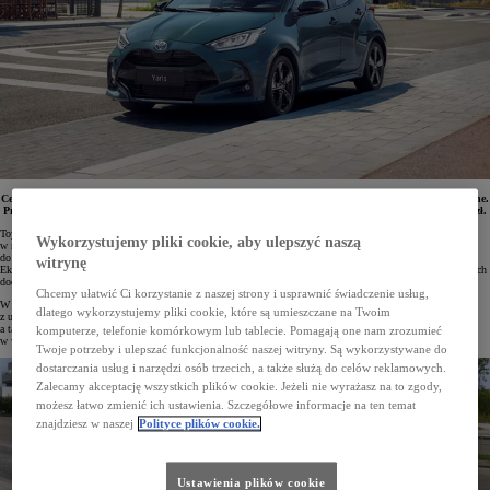
Ceny hybrydowych modeli Toyoty, w tym najpopularniejszych crossoverów i SUV-ów, zostały obniżone.
Promocyjna oferta uwzględnia podwójny Ekobonus w wysokości 3%. Rabaty sięgają ponad 20 tys. zł.
Toyota sprzedaje hybrydy od blisko 30 lat. Wyposażone w hybrydowy układ napędowy auta są dostępne
Wykorzystujemy pliki cookie, aby ulepszyć naszą
w niemal wszystkich rynkowych segmentach. Marka stara się zapewnić jak najszerszy dostęp
do zelektryfikowanych technologii. Klienci, którzy się decydują na zakup hybrydowej Toyoty, otrzymują
witrynę
Ekobonus, który obniża cenę auta, co pozwala na wybór wyższej wersji wyposażenia lub dobranie atrakcyjnych
dodatków.
Chcemy ułatwić Ci korzystanie z naszej strony i usprawnić świadczenie usług,
W salonach Toyoty można obecnie skorzystać ze specjalnej oferty, którą zostały objęte wszystkie modele
dlatego wykorzystujemy pliki cookie, które są umieszczane na Twoim
z układami 1.5 Hybrid, 1.8 Hybrid oraz 2.0 Hybrid Dynamic Force. Samochody miejskie, kompaktowe,
a także crossovery i SUV-y z tymi napędami mają obniżone ceny, które uwzględniają podwójny Ekobonus
komputerze, telefonie komórkowym lub tablecie. Pomagają one nam zrozumieć
w wysokości 3%. Oferta obowiązuje do końca czerwca 2025 roku.
Twoje potrzeby i ulepszać funkcjonalność naszej witryny. Są wykorzystywane do
dostarczania usług i narzędzi osób trzecich, a także służą do celów reklamowych.
Zalecamy akceptację wszystkich plików cookie. Jeżeli nie wyrażasz na to zgody,
możesz łatwo zmienić ich ustawienia. Szczegółowe informacje na ten temat
znajdziesz w naszej
Polityce plików cookie.
Ustawienia plików cookie