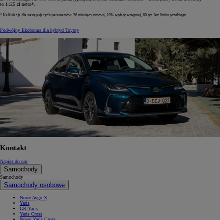
to 1125 zł netto*.
* Kalkulacja dla następujących parametrów: 36 miesięcy umowy, 10% wpłaty wstępnej, 60 tys. km limitu przebiegu.
Podwójny Ekobonus dla hybryd Toyoty
Kontakt
Napisz do nas
Samochody
Samochody
Samochody osobowe
Nowe Aygo X
Yaris
GR Yaris
Yaris Cross
Nowy Yaris Cross