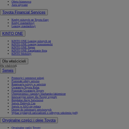
Oferta biznesowa
Auta używane
Toyota Financial Services
Kredyt niższych rat Toyota Easy
Kredyt standardowy
Leasing standardowy
KINTO ONE
KINTO ONE Leasing niższych rat
KINTO ONE Leasing konsumencki
KINTO ONE Najem
KINTO ONE Zarządzanie flotą
KINTO Mobility
Dla właścicieli
Dla właścicieli
Serwis
Promocje i sezonowe usługi
Pozostałe oferty serwisu
Rezerwacja wizyty w serwisie
Gwarancja Toyota Relax
Pozostałe Gwarancje Toyoty
Ubezpieczenia i naprawy blacharsko-lakiernicze
Innowacyjne usługi dla Twojej wygody
Bezpłatne Akcje Serwisowe
Serwis Dobrych Cen
Serwis w ASO się opłaca
Dostęp do informacji serwisowych
Wykaz wydanych zaświadczeń o odbytym szkoleniu (pdf)
Oryginalne części i oleje Toyota
Oryginalne części Toyoty