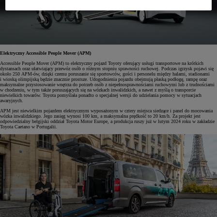
Elektryczny Accessible People Mover (APM)
Accessible People Mover (APM) to elektryczny pojazd Toyoty oferujący usługi transportowe na krótkich
dystansach oraz ułatwiający przewóz osób o różnym stopniu sprawności ruchowej. Podczas igrzysk pojawi się
około 250 APM-ów, dzięki czemu poruszanie się sportowców, gości i personelu między halami, stadionami
i wioską olimpijską będzie znacznie prostsze. Udogodnienia pojazdu obejmują płaską podłogę, rampę oraz
maksymalne przystosowanie wnętrza do potrzeb osób z niepełnosprawnościami ruchowymi lub z trudnościami
w chodzeniu, w tym także poruszających się na wózkach inwalidzkich, a nawet z myślą o transporcie
niewielkich towarów. Toyota pomyślała ponadto o specjalnej wersji do udzielania pomocy w sytuacjach
awaryjnych.
APM jest niewielkim pojazdem elektrycznym wyposażonym w cztery miejsca siedzące i panel do mocowania
wózka inwalidzkiego. Jego zasięg wynosi 100 km, a maksymalna prędkość to 20 km/h. Za projekt jest
odpowiedzialny belgijski oddział Toyota Motor Europe, a produkcja ruszy już w lutym 2024 roku w zakładzie
Toyota Caetano w Portugalii.