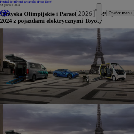
Przejdź do głównej zawartości
(Press Enter)
13 grudnia 2023
Igrzyska Olimpijskie i Paraolimpijskie Paryż
Otwórz menu
2024 z pojazdami elektrycznymi Toyoty