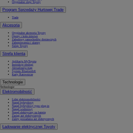
Oryginalne oleje Toyoty
Program Sprzedaży Hurtowej Trade
Trade
Akcesoria
Oryginalne akcesoria Toyoty
Opony i koła zimowe
Zabudowy samochodów dostawczych
Zabezpieczenia i alarmy
Sklep Toyoty
Strefa klienta
Aplikacja MyToyota
Instrukcje obsługi
Aktualizacja map
System Bluetooth®
Karty Ratownicze
Technologie
Technologie
Elektromobilność
Lider elektromobilności
Napęd hybrydowy
Napęd hybrydowy typu plug-in
Napęd wodorowy
Napęd elektryczny na baterię
Zasięg aut elektrycznych
Zalety posiadania aut elektrycznych
Ładowanie elektrycznej Toyoty