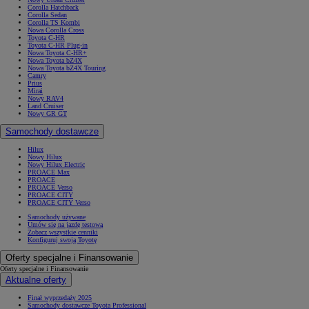
Corolla Hatchback
Corolla Sedan
Corolla TS Kombi
Nowa Corolla Cross
Toyota C-HR
Toyota C-HR Plug-in
Nowa Toyota C-HR+
Nowa Toyota bZ4X
Nowa Toyota bZ4X Touring
Camry
Prius
Mirai
Nowy RAV4
Land Cruiser
Nowy GR GT
Samochody dostawcze
Hilux
Nowy Hilux
Nowy Hilux Electric
PROACE Max
PROACE
PROACE Verso
PROACE CITY
PROACE CITY Verso
Samochody używane
Umów się na jazdę testową
Zobacz wszystkie cenniki
Konfiguruj swoją Toyotę
Oferty specjalne i Finansowanie
Oferty specjalne i Finansowanie
Aktualne oferty
Finał wyprzedaży 2025
Samochody dostawcze Toyota Professional