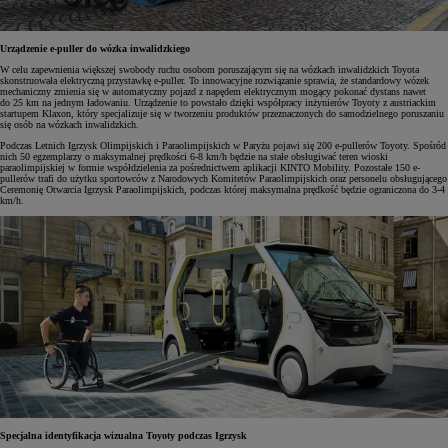
Urządzenie e-puller do wózka inwalidzkiego
W celu zapewnienia większej swobody ruchu osobom poruszającym się na wózkach inwalidzkich Toyota
skonstruowała elektryczną przystawkę e-puller. To innowacyjne rozwiązanie sprawia, że standardowy wózek
mechaniczny zmienia się w automatyczny pojazd z napędem elektrycznym mogący pokonać dystans nawet
do 25 km na jednym ładowaniu. Urządzenie to powstało dzięki współpracy inżynierów Toyoty z austriackim
startupem Klaxon, który specjalizuje się w tworzeniu produktów przeznaczonych do samodzielnego poruszaniu
się osób na wózkach inwalidzkich.
Podczas Letnich Igrzysk Olimpijskich i Paraolimpijskich w Paryżu pojawi się 200 e-pullerów Toyoty. Spośród
nich 50 egzemplarzy o maksymalnej prędkości 6-8 km/h będzie na stałe obsługiwać teren wioski
paraolimpijskiej w formie współdzielenia za pośrednictwem aplikacji KINTO Mobility. Pozostałe 150 e-
pullerów trafi do użytku sportowców z Narodowych Komitetów Paraolimpijskich oraz personelu obsługującego
Ceremonię Otwarcia Igrzysk Paraolimpijskich, podczas której maksymalna prędkość będzie ograniczona do 3-4
km/h.
Specjalna identyfikacja wizualna Toyoty podczas Igrzysk