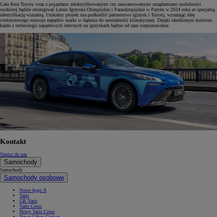
Cała flota Toyoty wraz z pojazdami zelektryfikowanymi czy zaawansowanymi urządzeniami mobilności
osobistej będzie obsługiwać Letnie Igrzyska Olimpijskie i Paraolimpijskie w Paryżu w 2024 roku ze specjalną
identyfikacją wizualną. Unikalny projekt ma podkreślić partnerstwo igrzysk i Toyoty, wyrażając ideę
wielotorowego rozwoju napędów marki w dążeniu do neutralności klimatycznej. Dzięki określonym kolorom
każda z technologii napędowych obecnych na igrzyskach będzie od razu rozpoznawalna.
Kontakt
Napisz do nas
Samochody
Samochody
Samochody osobowe
Nowe Aygo X
Yaris
GR Yaris
Yaris Cross
Nowy Yaris Cross
Nowy Urban Cruiser