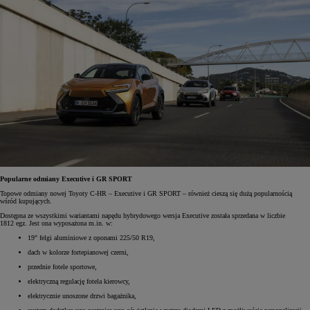
Popularne odmiany Executive i GR SPORT
Topowe odmiany nowej Toyoty C-HR – Executive i GR SPORT – również cieszą się dużą popularnością
wśród kupujących.
Dostępna ze wszystkimi wariantami napędu hybrydowego wersja Executive została sprzedana w liczbie
1812 egz. Jest ona wyposażona m.in. w:
19" felgi aluminiowe z oponami 225/50 R19,
dach w kolorze fortepianowej czerni,
przednie fotele sportowe,
elektryczną regulację fotela kierowcy,
elektrycznie unoszone drzwi bagażnika,