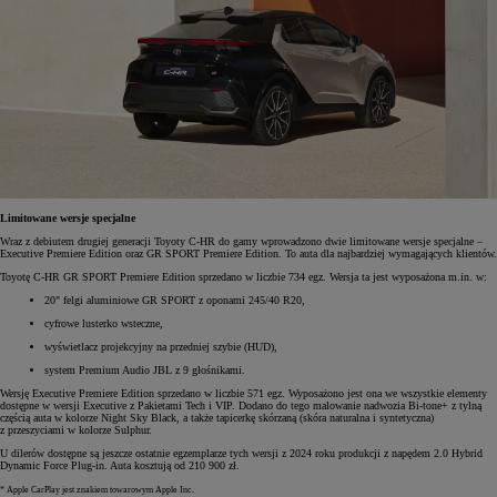
Limitowane wersje specjalne
Wraz z debiutem drugiej generacji Toyoty C-HR do gamy wprowadzono dwie limitowane wersje specjalne –
Executive Premiere Edition oraz GR SPORT Premiere Edition. To auta dla najbardziej wymagających klientów.
Toyotę C-HR GR SPORT Premiere Edition sprzedano w liczbie 734 egz. Wersja ta jest wyposażona m.in. w:
20" felgi aluminiowe GR SPORT z oponami 245/40 R20,
cyfrowe lusterko wsteczne,
wyświetlacz projekcyjny na przedniej szybie (HUD),
system Premium Audio JBL z 9 głośnikami.
Wersję Executive Premiere Edition sprzedano w liczbie 571 egz. Wyposażono jest ona we wszystkie elementy
dostępne w wersji Executive z Pakietami Tech i VIP. Dodano do tego malowanie nadwozia Bi-tone+ z tylną
częścią auta w kolorze Night Sky Black, a także tapicerkę skórzaną (skóra naturalna i syntetyczna)
z przeszyciami w kolorze Sulphur.
U dilerów dostępne są jeszcze ostatnie egzemplarze tych wersji z 2024 roku produkcji z napędem 2.0 Hybrid
Dynamic Force Plug-in. Auta kosztują od 210 900 zł.
* Apple CarPlay jest znakiem towarowym Apple Inc.