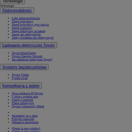
Technologie
Technologie
Elektromobilność
Lider elektromobilności
Napęd hybrydowy
Napęd hybrydowy typu plug-in
Napęd wodorowy
Napęd elektryczny na baterię
Zasięg aut elektrycznych
Zalety posiadania aut elektrycznych
Ładowanie elektrycznej Toyoty
Toyota HomeCharge
Toyota Charging Network
Jak naładować elektryczną Toyotę?
Systemy bezpieczeństwa
Toyota T-Mate
System eCall
Komunikacja z autem
Nowa aplikacja MyToyota
Cyfrowy opiekun auta
Usługi Connected
Płatne subskrypcje
Toyota Connectivity Match
Skontaktuj się z nami
Polityka ciasteczek
Deklaracja dostępności
(Opens in new window)
(Opens in new window)