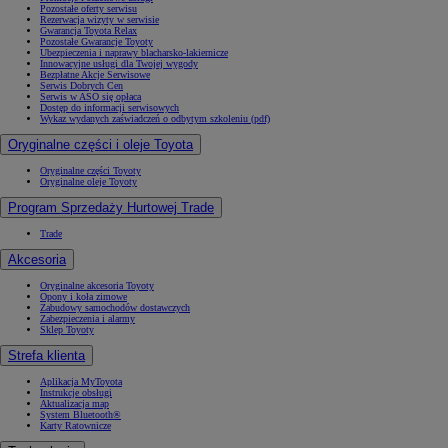
Pozostałe oferty serwisu
Rezerwacja wizyty w serwisie
Gwarancja Toyota Relax
Pozostałe Gwarancje Toyoty
Ubezpieczenia i naprawy blacharsko-lakiernicze
Innowacyjne usługi dla Twojej wygody
Bezpłatne Akcje Serwisowe
Serwis Dobrych Cen
Serwis w ASO się opłaca
Dostęp do informacji serwisowych
Wykaz wydanych zaświadczeń o odbytym szkoleniu (pdf)
Oryginalne części i oleje Toyota
Oryginalne części Toyoty
Oryginalne oleje Toyoty
Program Sprzedaży Hurtowej Trade
Trade
Akcesoria
Oryginalne akcesoria Toyoty
Opony i koła zimowe
Zabudowy samochodów dostawczych
Zabezpieczenia i alarmy
Sklep Toyoty
Strefa klienta
Aplikacja MyToyota
Instrukcje obsługi
Aktualizacja map
System Bluetooth®
Karty Ratownicze