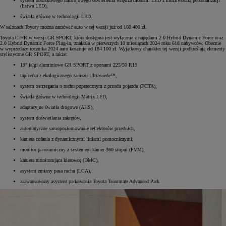
system dodatkowego nastrojowego oświetlenia wnętrza diodami LED z możliwością personalizacji
(listwa LED),
światła główne w technologii LED.
W salonach Toyoty można zamówić auto w tej wersji już od 160 400 zł.
Toyota C-HR w wersji GR SPORT, która dostępna jest wyłącznie z napędami 2.0 Hybrid Dynamic Force oraz
2.0 Hybrid Dynamic Force Plug-in, znalazła w pierwszych 10 miesiącach 2024 roku 618 nabywców. Obecnie
w wyprzedaży rocznika 2024 auto kosztuje od 184 100 zł. Wyjątkowy charakter tej wersji podkreślają elementy
stylistyczne GR SPORT, a także:
19" felgi aluminiowe GR SPORT z oponami 225/50 R19
tapicerka z ekologicznego zamszu Ultrasuede™,
system ostrzegania o ruchu poprzecznym z przodu pojazdu (FCTA),
światła główne w technologii Matrix LED,
adaptacyjne światła drogowe (AHS),
system doświetlania zakrętów,
automatyczne samopoziomowanie reflektorów przednich,
kamera cofania z dynamicznymi liniami pomocniczymi,
monitor panoramiczny z systemem kamer 360 stopni (PVM),
kamera monitorująca kierowcę (DMC),
asystent zmiany pasa ruchu (LCA),
zaawansowany asystent parkowania Toyota Teammate Advanced Park.