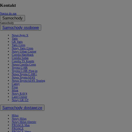
Kontakt
Napisz do nas
Samochody
Samochody
Samochody osobowe
Nowe Aygo X
Yaris
GR Yaris
Yaris Cross
Nowy Yaris Cross
Nowy Urban Cruiser
Corolla Hatchback
Corolla Sedan
Corolla TS Kombi
Nowa Corolla Cross
Toyota C-HR
Toyota C-HR Plug-in
Nowa Toyota C-HR+
Nowa Toyota bZ4X
Nowa Toyota bZ4X Touring
Camry
Prius
Mirai
Nowy RAV4
Land Cruiser
Nowy GR GT
Samochody dostawcze
Hilux
Nowy Hilux
Nowy Hilux Electric
PROACE Max
PROACE
PROACE Verso