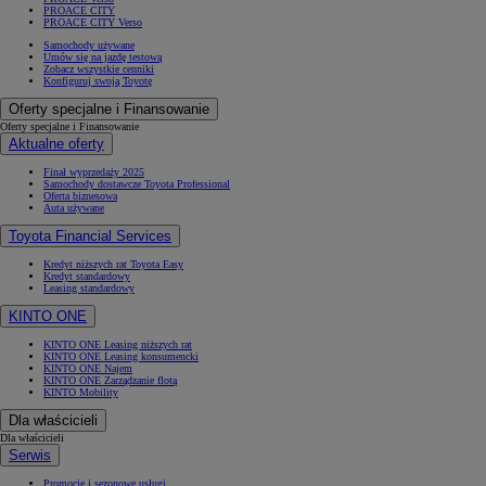
PROACE CITY
PROACE CITY Verso
Samochody używane
Umów się na jazdę testową
Zobacz wszystkie cenniki
Konfiguruj swoją Toyotę
Oferty specjalne i Finansowanie
Oferty specjalne i Finansowanie
Aktualne oferty
Finał wyprzedaży 2025
Samochody dostawcze Toyota Professional
Oferta biznesowa
Auta używane
Toyota Financial Services
Kredyt niższych rat Toyota Easy
Kredyt standardowy
Leasing standardowy
KINTO ONE
KINTO ONE Leasing niższych rat
KINTO ONE Leasing konsumencki
KINTO ONE Najem
KINTO ONE Zarządzanie flotą
KINTO Mobility
Dla właścicieli
Dla właścicieli
Serwis
Promocje i sezonowe usługi