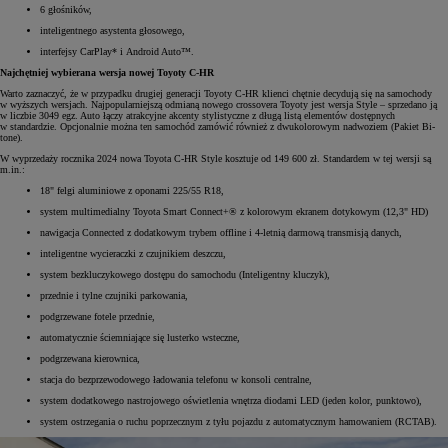
6 głośników,
inteligentnego asystenta głosowego,
interfejsy CarPlay* i Android Auto™.
Najchętniej wybierana wersja nowej Toyoty C-HR
Warto zaznaczyć, że w przypadku drugiej generacji Toyoty C-HR klienci chętnie decydują się na samochody
w wyższych wersjach. Najpopularniejszą odmianą nowego crossovera Toyoty jest wersja Style – sprzedano ją
w liczbie 3049 egz. Auto łączy atrakcyjne akcenty stylistyczne z długą listą elementów dostępnych
w standardzie. Opcjonalnie można ten samochód zamówić również z dwukolorowym nadwoziem (Pakiet Bi-
tone).
W wyprzedaży rocznika 2024 nowa Toyota C-HR Style kosztuje od 149 600 zł. Standardem w tej wersji są
m.in.:
18" felgi aluminiowe z oponami 225/55 R18,
system multimedialny Toyota Smart Connect+® z kolorowym ekranem dotykowym (12,3" HD)
nawigacja Connected z dodatkowym trybem offline i 4-letnią darmową transmisją danych,
inteligentne wycieraczki z czujnikiem deszczu,
system bezkluczykowego dostępu do samochodu (Inteligentny kluczyk),
przednie i tylne czujniki parkowania,
podgrzewane fotele przednie,
automatycznie ściemniające się lusterko wsteczne,
podgrzewana kierownica,
stacja do bezprzewodowego ładowania telefonu w konsoli centralne,
system dodatkowego nastrojowego oświetlenia wnętrza diodami LED (jeden kolor, punktowo),
system ostrzegania o ruchu poprzecznym z tyłu pojazdu z automatycznym hamowaniem (RCTAB).