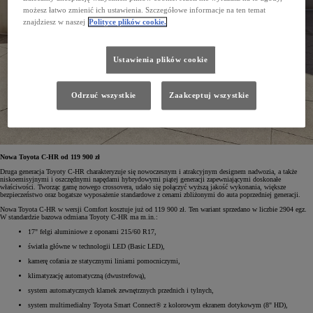
możesz łatwo zmienić ich ustawienia. Szczegółowe informacje na ten temat
znajdziesz w naszej
Polityce plików cookie.
Ustawienia plików cookie
Odrzuć wszystkie
Zaakceptuj wszystkie
Nowa Toyota C-HR od 119 900 zł
Druga generacja Toyoty C-HR charakteryzuje się nowoczesnym i atrakcyjnym designem nadwozia, a także
niskoemisyjnymi i oszczędnymi napędami hybrydowymi piątej generacji zapewniającymi doskonałe
właściwości. Tworząc gamę nowego crossovera, udało się połączyć wyższą jakość wykonania, większe
bezpieczeństwo oraz bogatsze wyposażenie standardowe z cenami zbliżonymi do auta poprzedniej generacji.
Nowa Toyota C-HR w wersji Comfort kosztuje już od 119 900 zł. Ten wariant sprzedano w liczbie 2904 egz.
W standardzie bazowa odmiana Toyoty C-HR ma m.in.:
17" felgi aluminiowe z oponami 215/60 R17,
światła główne w technologii LED (Basic LED),
kamerę cofania ze statycznymi liniami pomocniczymi,
klimatyzację automatyczną (dwustrefową),
system automatycznych klamek zewnętrznych przednich i tylnych,
system multimedialny Toyota Smart Connect® z kolorowym ekranem dotykowym (8" HD),