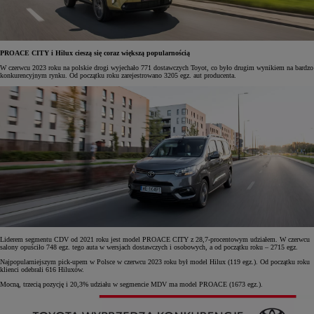
PROACE CITY i Hilux cieszą się coraz większą popularnością
W czerwcu 2023 roku na polskie drogi wyjechało 771 dostawczych Toyot, co było drugim wynikiem na bardzo
konkurencyjnym rynku. Od początku roku zarejestrowano 3205 egz. aut producenta.
Liderem segmentu CDV od 2021 roku jest model PROACE CITY z 28,7-procentowym udziałem. W czerwcu
salony opuściło 748 egz. tego auta w wersjach dostawczych i osobowych, a od początku roku – 2715 egz.
Najpopularniejszym pick-upem w Polsce w czerwcu 2023 roku był model Hilux (119 egz.). Od początku roku
klienci odebrali 616 Hiluxów.
Mocną, trzecią pozycję i 20,3% udziału w segmencie MDV ma model PROACE (1673 egz.).