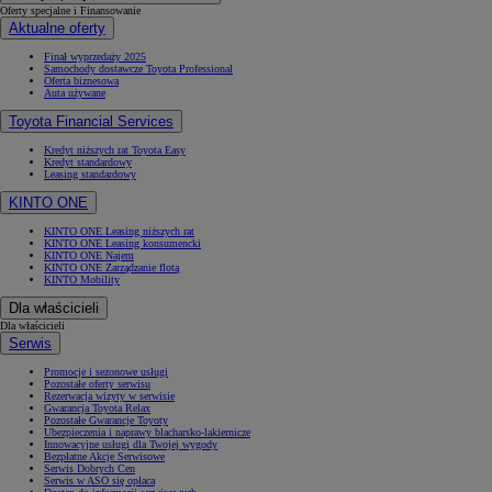
Oferty specjalne i Finansowanie
Aktualne oferty
Finał wyprzedaży 2025
Samochody dostawcze Toyota Professional
Oferta biznesowa
Auta używane
Toyota Financial Services
Kredyt niższych rat Toyota Easy
Kredyt standardowy
Leasing standardowy
KINTO ONE
KINTO ONE Leasing niższych rat
KINTO ONE Leasing konsumencki
KINTO ONE Najem
KINTO ONE Zarządzanie flotą
KINTO Mobility
Dla właścicieli
Dla właścicieli
Serwis
Promocje i sezonowe usługi
Pozostałe oferty serwisu
Rezerwacja wizyty w serwisie
Gwarancja Toyota Relax
Pozostałe Gwarancje Toyoty
Ubezpieczenia i naprawy blacharsko-lakiernicze
Innowacyjne usługi dla Twojej wygody
Bezpłatne Akcje Serwisowe
Serwis Dobrych Cen
Serwis w ASO się opłaca