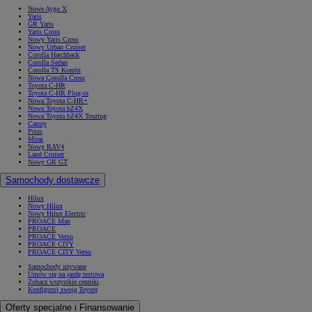
Nowe Aygo X
Yaris
GR Yaris
Yaris Cross
Nowy Yaris Cross
Nowy Urban Cruiser
Corolla Hatchback
Corolla Sedan
Corolla TS Kombi
Nowa Corolla Cross
Toyota C-HR
Toyota C-HR Plug-in
Nowa Toyota C-HR+
Nowa Toyota bZ4X
Nowa Toyota bZ4X Touring
Camry
Prius
Mirai
Nowy RAV4
Land Cruiser
Nowy GR GT
Samochody dostawcze
Hilux
Nowy Hilux
Nowy Hilux Electric
PROACE Max
PROACE
PROACE Verso
PROACE CITY
PROACE CITY Verso
Samochody używane
Umów się na jazdę testową
Zobacz wszystkie cenniki
Konfiguruj swoją Toyotę
Oferty specjalne i Finansowanie