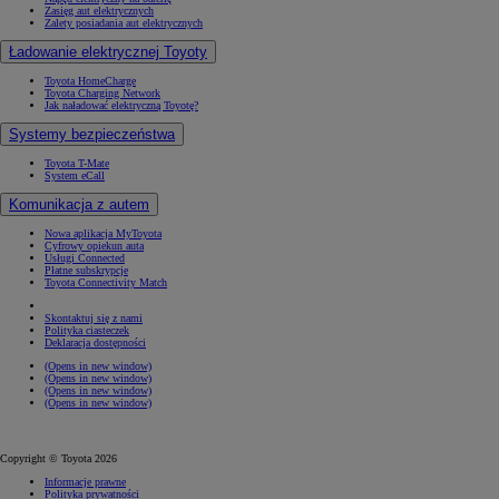
Zasięg aut elektrycznych
Zalety posiadania aut elektrycznych
Ładowanie elektrycznej Toyoty
Toyota HomeCharge
Toyota Charging Network
Jak naładować elektryczną Toyotę?
Systemy bezpieczeństwa
Toyota T-Mate
System eCall
Komunikacja z autem
Nowa aplikacja MyToyota
Cyfrowy opiekun auta
Usługi Connected
Płatne subskrypcje
Toyota Connectivity Match
Skontaktuj się z nami
Polityka ciasteczek
Deklaracja dostępności
(Opens in new window)
(Opens in new window)
(Opens in new window)
(Opens in new window)
Copyright © Toyota 2026
Informacje prawne
Polityka prywatności