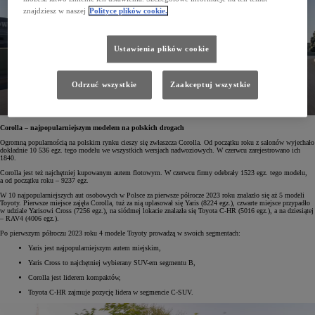
znajdziesz w naszej
Polityce plików cookie.
Ustawienia plików cookie
Odrzuć wszystkie
Zaakceptuj wszystkie
Corolla – najpopularniejszym modelem na polskich drogach
Ogromną popularnością na polskim rynku cieszy się zwłaszcza Corolla. Od początku roku z salonów wyjechało
dokładnie 10 536 egz. tego modelu we wszystkich wersjach nadwoziowych. W czerwcu zarejestrowano ich
1840.
Corolla jest też najchętniej kupowanym autem flotowym. W czerwcu firmy odebrały 1523 egz. tego modelu,
a od początku roku – 9237 egz.
W 10 najpopularniejszych aut osobowych w Polsce za pierwsze półrocze 2023 roku znalazło się aż 5 modeli
Toyoty. Pierwsze miejsce zajęła Corolla, tuż za nią uplasował się Yaris (8224 egz.), czwarte miejsce przypadło
w udziale Yarisowi Cross (7256 egz.), na siódmej lokacie znalazła się Toyota C-HR (5016 egz.), a na dziesiątej
– RAV4 (4006 egz.).
Po pierwszym półroczu 2023 roku 4 modele Toyoty prowadzą w swoich segmentach:
Yaris jest najpopularniejszym autem miejskim,
Yaris Cross to najchętniej wybierany SUV-em segmentu B,
Corolla jest liderem kompaktów,
Toyota C-HR zajmuje pozycję lidera w segmencie C-SUV.