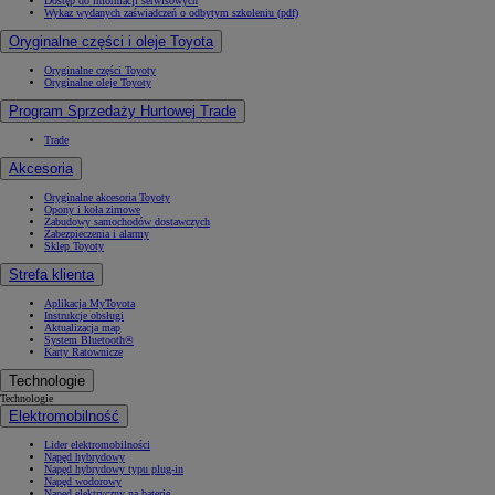
Dostęp do informacji serwisowych
Wykaz wydanych zaświadczeń o odbytym szkoleniu (pdf)
Oryginalne części i oleje Toyota
Oryginalne części Toyoty
Oryginalne oleje Toyoty
Program Sprzedaży Hurtowej Trade
Trade
Akcesoria
Oryginalne akcesoria Toyoty
Opony i koła zimowe
Zabudowy samochodów dostawczych
Zabezpieczenia i alarmy
Sklep Toyoty
Strefa klienta
Aplikacja MyToyota
Instrukcje obsługi
Aktualizacja map
System Bluetooth®
Karty Ratownicze
Technologie
Technologie
Elektromobilność
Lider elektromobilności
Napęd hybrydowy
Napęd hybrydowy typu plug-in
Napęd wodorowy
Napęd elektryczny na baterię