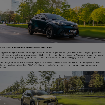
Yaris Cross najczęstszym wyborem osób prywatnych
Najpopularniejszym autem osobowym wśród klientów indywidualnych jest Yaris Cross. Od początku roku
osoby prywatne odebrały i zarejestrowały 3546 egz. tego miejskiego crossovera. Na drugim miejscu uplasował
się model Yaris (2856 egz.). W pierwszej 10 są jeszcze Toyota C-HR (1794 egz.) i Corolla (1299 egz.).
Dobre wyniki odnotował też model Aygo X. W czerwcu zarejestrowano 357 egz. najmniejszego crossovera
Toyoty, a od początku roku – 1852 egz. Dało mu to drugie miejsce w segmencie A i udział na poziomie
32,3%.