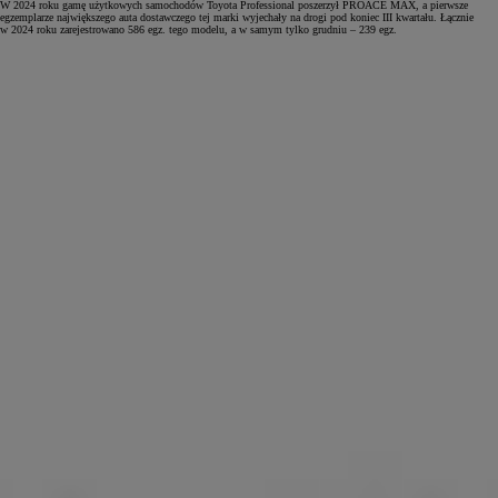
W 2024 roku gamę użytkowych samochodów Toyota Professional poszerzył PROACE MAX, a pierwsze
egzemplarze największego auta dostawczego tej marki wyjechały na drogi pod koniec III kwartału. Łącznie
w 2024 roku zarejestrowano 586 egz. tego modelu, a w samym tylko grudniu – 239 egz.