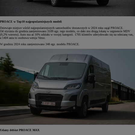
PROACE w Top10 najpopularniejszych modeli
Dziewiąte miejsce wśród najpopularniejszych samochodów dostawczych w 2024 roku zajął PROACE.
Od stycznia do grudnia zarejestrowano 3109 egz. tego modelu, co dało mu drugą lokatę w segmencie MDV
(9,2% wzrostu). Auto ma aż 16% udziału w swojej kategorii. 1705 klientów zdecydowało się na odmianę van,
a 1404 auta to osobowa wersja Verso.
W grudniu 2024 roku zarejestrowano 348 egz. modelu PROACE.
Udany debiut PROACE MAX