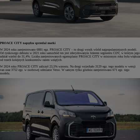
PROACE CITY napędza sprzedaż marki
W 2024 roku zarejestrowano 6881 egz. PROACE CITY – to drugi wynik wśród najpopularniejszych modeli.
Od rynkowego debiutu w 2021 roku samochód ten jest zdecydowanym liderem segmentu CDV, w którym jego
udział wzrósł do 31,4%. Liczba zarejestrowanych egzemplarzy PROACE CITY w minionym roku była większa
od trzech kolejnych konkurentów razem wziętych.
W 2024 roku PROACE CITY zaliczył 23,5% wzrostu. Na drogi wyjechało 3129 egz. tego modelu w wersji
van oraz 3752 egz. w osobowej odmianie Verso. W samym tylko grudniu zarejestrowano 671 egz. tego
modelu.