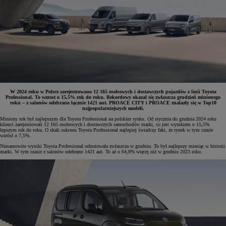
W 2024 roku w Polsce zarejestrowano 12 165 osobowych i dostawczych pojazdów z linii Toyota
Professional. To wzrost o 15,5% rok do roku. Rekordowy okazał się zwłaszcza grudzień minionego
roku – z salonów odebrano łącznie 1421 aut. PROACE CITY i PROACE znalazły się w Top10
najpopularniejszych modeli.
Miniony rok był najlepszym dla Toyota Professional na polskim rynku. Od stycznia do grudnia 2024 roku
klienci zarejestrowali 12 165 osobowych i dostawczych samochodów marki, co jest wynikiem o 15,5%
lepszym rok do roku. O skali sukcesu Toyota Professional najlepiej świadczy fakt, że rynek w tym czasie
wzrósł o 7,5%.
Niesamowite wyniki Toyota Professional odnotowała zwłaszcza w grudniu. To był najlepszy miesiąc w historii
marki. W tym czasie z salonów odebrano 1421 aut. To aż o 64,8% więcej niż w grudniu 2023 roku.