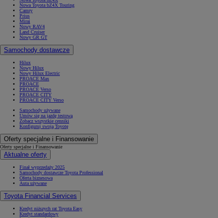
Nowa Toyota bZ4X Touring
Camry
Prius
Mirai
Nowy RAV4
Land Cruiser
Nowy GR GT
Samochody dostawcze
Hilux
Nowy Hilux
Nowy Hilux Electric
PROACE Max
PROACE
PROACE Verso
PROACE CITY
PROACE CITY Verso
Samochody używane
Umów się na jazdę testową
Zobacz wszystkie cenniki
Konfiguruj swoją Toyotę
Oferty specjalne i Finansowanie
Oferty specjalne i Finansowanie
Aktualne oferty
Finał wyprzedaży 2025
Samochody dostawcze Toyota Professional
Oferta biznesowa
Auta używane
Toyota Financial Services
Kredyt niższych rat Toyota Easy
Kredyt standardowy