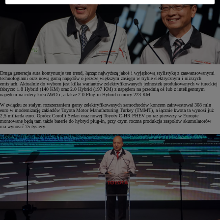
Druga generacja auta kontynuuje ten trend, łącząc najwyższą jakoś i wyjątkową stylistykę z zaawansowanymi
technologiami oraz nową gamą napędów o jeszcze większym zasięgu w trybie elektrycznym i niższych
emisjach. Aktualnie do wyboru jest kilka wariantów zelektryfikowanych jednostek produkowanych w tureckiej
fabryce: 1.8 Hybrid (140 KM) oraz 2.0 Hybrid (197 KM) z napędem na przednią oś lub z inteligentnym
napędem na cztery koła AWD-i, a także 2.0 Plug-in Hybrid o mocy 223 KM.
W związku ze stałym rozszerzaniem gamy zelektryfikowanych samochodów koncern zainwestował 308 mln
euro w modernizację zakładów Toyota Motor Manufacturing Turkey (TMMT), a łącznie kwota ta wynosi już
2,5 miliarda euro. Oprócz Corolli Sedan oraz nowej Toyoty C-HR PHEV po raz pierwszy w Europie
montowane będą tam także baterie do hybryd plug-in, przy czym roczna produkcja zespołów akumulatorów
ma wynosić 75 tysięcy.