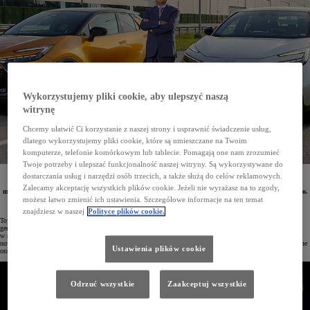
Wykorzystujemy pliki cookie, aby ulepszyć naszą
witrynę
Chcemy ułatwić Ci korzystanie z naszej strony i usprawnić świadczenie usług,
dlatego wykorzystujemy pliki cookie, które są umieszczane na Twoim
komputerze, telefonie komórkowym lub tablecie. Pomagają one nam zrozumieć
Twoje potrzeby i ulepszać funkcjonalność naszej witryny. Są wykorzystywane do
dostarczania usług i narzędzi osób trzecich, a także służą do celów reklamowych.
W zakładach Toyota Motor Manufacturing Turkey (TMMT) w miejscowości Sakarya rozpoczęto
właśnie produkcję nowej Toyoty C-HR. Jest to pierwsza europejska fabryka koncernu, w której
Zalecamy akceptację wszystkich plików cookie. Jeżeli nie wyrażasz na to zgody,
montowane będą hybrydy typu plug-in oraz baterie. Wartość tej inwestycji wynosi 308 milionów euro.
możesz łatwo zmienić ich ustawienia. Szczegółowe informacje na ten temat
znajdziesz w naszej
Polityce plików cookie.
Toyota C-HR jest jednym z kluczowych modeli koncernu w Europie, a od momentu debiutu pierwszej
generacji tego crossovera sprzedaż sięgnęła ponad 800 tysięcy egzemplarzy. W tym czasie udział Toyoty
w rynku europejskim wzrósł z 4% do 7%. Powodami niesłabnącego zainteresowania Toyotą C-HR są
nowoczesny design i sylwetka w stylu coupé, niskoemisyjne, oszczędne napędy, doskonałe właściwości jezdne
Ustawienia plików cookie
oraz jakość wykonania na poziomie klasy premium.
Odrzuć wszystkie
Zaakceptuj wszystkie