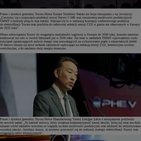
Prezes i dyrektor generalny Toyota Motor Europe Yoshihiro Nakata nie kryje entuzjazmu z tej inwestycji:
„Cieszymy się z rozpoczęcia produkcji nowej Toyoty C-HR oraz rozszerzenia możliwości produkcyjnych
TMMT o hybrydy plug-in oraz baterie. Wpisuje się to w realizację koncepcji wielotorowego podejścia
do elektryfikacji Toyota oraz przybliża do całkowitej redukcji emisji CO2 w gamie aut oferowanych w Europie
do 2035 roku”.
Mimo zobowiązania Toyoty do osiągnięcia neutralności węglowej w Europie do 2040 roku, koncern zamierza
zrealizować ten celu w swoich fabrykach już w 2030 roku. Już teraz w zakładach TMMT wprowadzono wiele
rozwiązań ograniczających zużycie energii oraz pozwalających na wykorzystanie prądu z odnawialnych źródeł.
W fabryce stosuje się nowe techniki lakiernicze wpływające na redukcję emisji CO2, bezemisyjne systemy
wentylacyjne, a do zasilania służy energia słoneczna.
Prezes i dyrektor generalny Toyota Motor Manufacturing Turkey Erdoğan Şahin z entuzjazmem podchodzi
do nowych zadań: „To kamień milowy, który zwiększa konkurencyjność naszej fabryki, która już teraz ma duże
uznanie wśród zakładów koncernu ze względu na duże możliwości produkcyjne oraz zdolność do utrzymywania
wysokiej jakości. Jesteśmy dumni, że możemy przyczynić się do realizacji strategii elektryfikacji Toyoty oraz
osiągnięcia celów klimatycznych”.