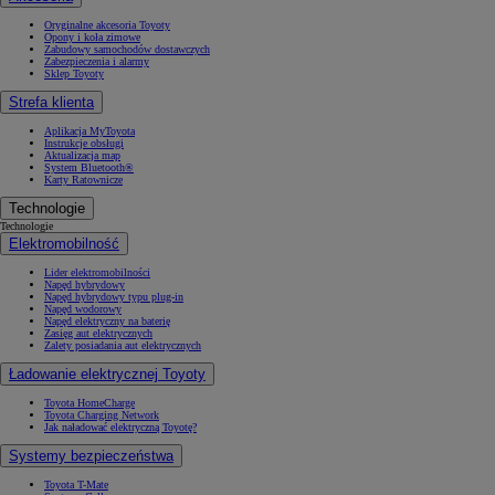
Oryginalne akcesoria Toyoty
Opony i koła zimowe
Zabudowy samochodów dostawczych
Zabezpieczenia i alarmy
Sklep Toyoty
Strefa klienta
Aplikacja MyToyota
Instrukcje obsługi
Aktualizacja map
System Bluetooth®
Karty Ratownicze
Technologie
Technologie
Elektromobilność
Lider elektromobilności
Napęd hybrydowy
Napęd hybrydowy typu plug-in
Napęd wodorowy
Napęd elektryczny na baterię
Zasięg aut elektrycznych
Zalety posiadania aut elektrycznych
Ładowanie elektrycznej Toyoty
Toyota HomeCharge
Toyota Charging Network
Jak naładować elektryczną Toyotę?
Systemy bezpieczeństwa
Toyota T-Mate