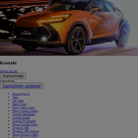
Kontakt
Napisz do nas
Samochody
Samochody
Samochody osobowe
Nowe Aygo X
Yaris
GR Yaris
Yaris Cross
Nowy Yaris Cross
Nowy Urban Cruiser
Corolla Hatchback
Corolla Sedan
Corolla TS Kombi
Nowa Corolla Cross
Toyota C-HR
Toyota C-HR Plug-in
Nowa Toyota C-HR+
Nowa Toyota bZ4X