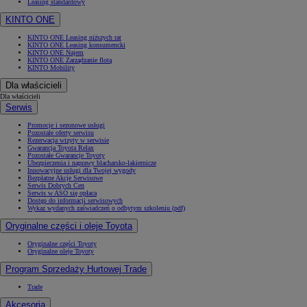
Leasing standardowy
KINTO ONE
KINTO ONE Leasing niższych rat
KINTO ONE Leasing konsumencki
KINTO ONE Najem
KINTO ONE Zarządzanie flotą
KINTO Mobility
Dla właścicieli
Dla właścicieli
Serwis
Promocje i sezonowe usługi
Pozostałe oferty serwisu
Rezerwacja wizyty w serwisie
Gwarancja Toyota Relax
Pozostałe Gwarancje Toyoty
Ubezpieczenia i naprawy blacharsko-lakiernicze
Innowacyjne usługi dla Twojej wygody
Bezpłatne Akcje Serwisowe
Serwis Dobrych Cen
Serwis w ASO się opłaca
Dostęp do informacji serwisowych
Wykaz wydanych zaświadczeń o odbytym szkoleniu (pdf)
Oryginalne części i oleje Toyota
Oryginalne części Toyoty
Oryginalne oleje Toyoty
Program Sprzedaży Hurtowej Trade
Trade
Akcesoria