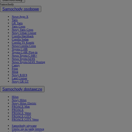
Samochody
Samochody osobowe
Nowe Aygo X
Yaris
GR Yaris
Yaris Cross
Nowy Yaris Cross
Nowy Urban Cruiser
Corolla Hatchback
Corolla Sedan
Corolla TS Kombi
Nowa Corolla Cross
Toyota C-HR
Toyota C-HR Plug-in
Nowa Toyota C-HR+
Nowa Toyota bZ4X
Nowa Toyota bZ4X Touring
Camry
Prius
Mirai
Nowy RAV4
Land Cruiser
Nowy GR GT
Samochody dostawcze
Hilux
Nowy Hilux
Nowy Hilux Electric
PROACE Max
PROACE
PROACE Verso
PROACE CITY
PROACE CITY Verso
Samochody używane
Umów się na jazdę testową