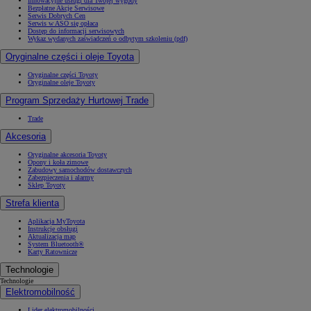
Innowacyjne usługi dla Twojej wygody
Bezpłatne Akcje Serwisowe
Serwis Dobrych Cen
Serwis w ASO się opłaca
Dostęp do informacji serwisowych
Wykaz wydanych zaświadczeń o odbytym szkoleniu (pdf)
Oryginalne części i oleje Toyota
Oryginalne części Toyoty
Oryginalne oleje Toyoty
Program Sprzedaży Hurtowej Trade
Trade
Akcesoria
Oryginalne akcesoria Toyoty
Opony i koła zimowe
Zabudowy samochodów dostawczych
Zabezpieczenia i alarmy
Sklep Toyoty
Strefa klienta
Aplikacja MyToyota
Instrukcje obsługi
Aktualizacja map
System Bluetooth®
Karty Ratownicze
Technologie
Technologie
Elektromobilność
Lider elektromobilności