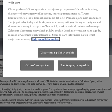
wkrótce.
witrynę
Chcemy ułatwić Ci korzystanie z naszej strony i usprawnić świadczenie usług,
dlatego wykorzystujemy pliki cookie, które są umieszczane na Twoim
komputerze, telefonie komórkowym lub tablecie. Pomagają one nam zrozumieć
Twoje potrzeby i ulepszać funkcjonalność naszej witryny. Są wykorzystywane do
dostarczania usług i narzędzi osób trzecich, a także służą do celów reklamowych.
Zalecamy akceptację wszystkich plików cookie. Jeżeli nie wyrażasz na to zgody,
możesz łatwo zmienić ich ustawienia. Szczegółowe informacje na ten temat
znajdziesz w naszej
Polityce plików cookie.
Ustawienia plików cookie
Historia Toyoty GR Yaris
GR Yaris to auto, które pod względem projektowym i inżynieryjnym czerpało z doświadczeń i sukcesów
Odrzuć wszystkie
Zaakceptuj wszystkie
zespołu TOYOTA GAZOO Racing w rajdowych mistrzostwach świata. Gdy samochód ten po raz pierwszy
trafił do dziennikarzy i klientów, spotkał się z bardzo entuzjastycznym przyjęciem. Od wprowadzenia modelu
na rynek w 2020 roku w Europie sprzedano ponad 18 tys. egzemplarzy tego hot hatcha, a poziom satysfakcji
konsumentów sięgnął 99%.
Warto podkreślić, że zdecydowana większość GR Yarisów została zamówiona z Pakietem Sport, który
uwydatnia rajdowe cechy tego auta. Nowy GR Yaris bazuje właśnie na tej odmianie.
„Rozwijaj, ścigaj się, a w razie usterki napraw”
– zgodnie z taką koncepcją przebiegały prace rozwojowe nad
nowym GR Yarisem. W poszukiwaniu ulepszeń, samochód był testowany do granic możliwości swoich
podzespołów. Naohiko Sato, główny inżynier tak o tym wspominał:
„Każdy element nowego GR Yarisa zawiera wiedzę i doświadczenie z motorsportu, od naszych kierowców
testowych oraz profesjonalnych kierowców rajdowych i wyścigowych”
.