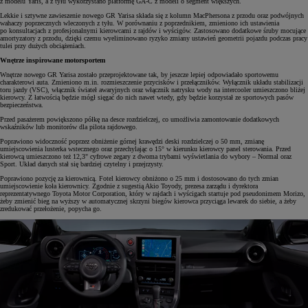
z modelu Yaris, a z tyłu wykorzystano platformę GA-C z modeli o segment większych.
Lekkie i sztywne zawieszenie nowego GR Yarisa składa się z kolumn MacPhersona z przodu oraz podwójnych
wahaczy poprzecznych wleczonych z tyłu. W porównaniu z poprzednikiem, zmieniono ich ustawienia
po konsultacjach z profesjonalnymi kierowcami z rajdów i wyścigów. Zastosowano dodatkowe śruby mocujące
amortyzatory z przodu, dzięki czemu wyeliminowano ryzyko zmiany ustawień geometrii pojazdu podczas pracy
tulei przy dużych obciążeniach.
Wnętrze inspirowane motorsportem
Wnętrze nowego GR Yarisa zostało przeprojektowane tak, by jeszcze lepiej odpowiadało sportowemu
charakterowi auta. Zmieniono m.in. rozmieszczenie przycisków i przełączników. Wyłącznik układu stabilizacji
toru jazdy (VSC), włącznik świateł awaryjnych oraz włącznik natrysku wody na intercooler umieszczono bliżej
kierowcy. Z łatwością będzie mógł sięgać do nich nawet wtedy, gdy będzie korzystał ze sportowych pasów
bezpieczeństwa.
Przed pasażerem powiększono półkę na desce rozdzielczej, co umożliwia zamontowanie dodatkowych
wskaźników lub monitorów dla pilota rajdowego.
Poprawiono widoczność poprzez obniżenie górnej krawędzi deski rozdzielczej o 50 mm, zmianę
umiejscowienia lusterka wstecznego oraz przechylając o 15° w kierunku kierowcy panel sterowania. Przed
kierowcą umieszczono też 12,3" cyfrowe zegary z dwoma trybami wyświetlania do wybory – Normal oraz
Sport. Układ danych stał się bardziej czytelny i przejrzysty.
Poprawiono pozycję za kierownicą. Fotel kierowcy obniżono o 25 mm i dostosowano do tych zmian
umiejscowienie koła kierownicy. Zgodnie z sugestią Akio Toyody, prezesa zarządu i dyrektora
reprezentatywnego Toyota Motor Corporation, który w rajdach i wyścigach startuje pod pseudonimem Morizo,
żeby zmienić bieg na wyższy w automatycznej skrzyni biegów kierowca przyciąga lewarek do siebie, a żeby
zredukować przełożenie, popycha go.