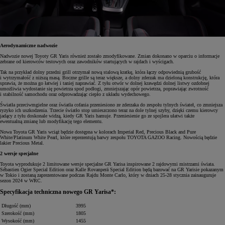
Aerodynamiczne nadwozie
Nadwozie nowej Toyoty GR Yaris również zostało zmodyfikowane. Zmian dokonano w oparciu o informacje
zebrane od kierowców testowych oraz zawodników startujących w rajdach i wyścigach.
Tak na przykład dolny przedni grill otrzymał nową stalową kratkę, która łączy odpowiednią grubość
i wytrzymałość z niższą masą. Boczne grille są teraz większe, a dolny zderzak ma dzieloną konstrukcję, która
sprawia, że można go łatwiej i taniej naprawiać. Z tyłu otwór w dolnej krawędzi dolnej listwy ozdobnej
umożliwia wydostanie się powietrza spod podłogi, zmniejszając opór powietrza, poprawiając zwrotność
i stabilność samochodu oraz odprowadzając ciepło z układu wydechowego.
Światła przeciwmgielne oraz światła cofania przeniesiono ze zderzaka do zespołu tylnych świateł, co zmniejsza
ryzyko ich uszkodzenia. Trzecie światło stop umieszczono teraz na dole tylnej szyby, dzięki czemu kierowcy
jadący z tyłu doskonale widzą, kiedy GR Yaris hamuje. Przeniesienie go ze spojlera ułatwi także
ewentualną zmianę lub modyfikację tego elementu.
Nowa Toyota GR Yaris wciąż będzie dostępna w kolorach Imperial Red, Precious Black and Pure
White/Platinum White Pearl, które reprezentują barwy zespołu TOYOTA GAZOO Racing. Nowością będzie
lakier Precious Metal.
2 wersje specjalne
Toyota wyprodukuje 2 limitowane wersje specjalne GR Yarisa inspirowane 2 rajdowymi mistrzami świata.
Sébastien Ogier Special Edition oraz Kalle Rovanperä Special Edition będą bazować na GR Yarisie pokazanym
w Tokio i zostaną zaprezentowane podczas Rajdu Monte Carlo, który w dniach 25-28 stycznia zainauguruje
sezon 2024 w WRC.
Specyfikacja techniczna nowego GR Yarisa*:
Długość (mm)
3995
Szerokość (mm)
1805
Wysokość (mm)
1455