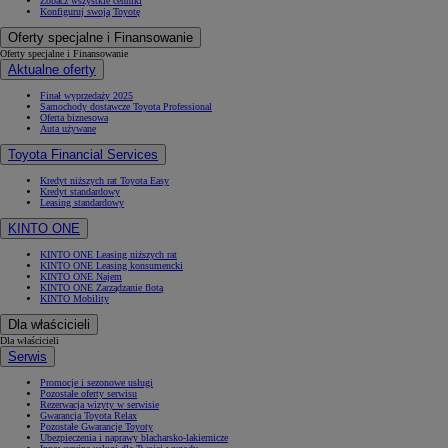
Zobacz wszystkie cenniki
Konfiguruj swoją Toyotę
Oferty specjalne i Finansowanie
Oferty specjalne i Finansowanie
Aktualne oferty
Finał wyprzedaży 2025
Samochody dostawcze Toyota Professional
Oferta biznesowa
Auta używane
Toyota Financial Services
Kredyt niższych rat Toyota Easy
Kredyt standardowy
Leasing standardowy
KINTO ONE
KINTO ONE Leasing niższych rat
KINTO ONE Leasing konsumencki
KINTO ONE Najem
KINTO ONE Zarządzanie flotą
KINTO Mobility
Dla właścicieli
Dla właścicieli
Serwis
Promocje i sezonowe usługi
Pozostałe oferty serwisu
Rezerwacja wizyty w serwisie
Gwarancja Toyota Relax
Pozostałe Gwarancje Toyoty
Ubezpieczenia i naprawy blacharsko-lakiernicze