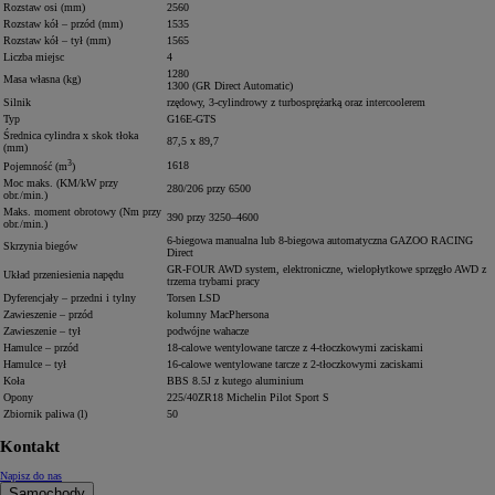
Rozstaw osi (mm)
2560
Rozstaw kół – przód (mm)
1535
Rozstaw kół – tył (mm)
1565
Liczba miejsc
4
1280
Masa własna (kg)
1300 (GR Direct Automatic)
Silnik
rzędowy, 3-cylindrowy z turbosprężarką oraz intercoolerem
Typ
G16E-GTS
Średnica cylindra x skok tłoka
87,5 x 89,7
(mm)
3
1618
Pojemność (m
)
Moc maks. (KM/kW przy
280/206 przy 6500
obr./min.)
Maks. moment obrotowy (Nm przy
390 przy 3250–4600
obr./min.)
6-biegowa manualna lub 8-biegowa automatyczna GAZOO RACING
Skrzynia biegów
Direct
GR-FOUR AWD system, elektroniczne, wielopłytkowe sprzęgło AWD z
Układ przeniesienia napędu
trzema trybami pracy
Dyferencjały – przedni i tylny
Torsen LSD
Zawieszenie – przód
kolumny MacPhersona
Zawieszenie – tył
podwójne wahacze
Hamulce – przód
18-calowe wentylowane tarcze z 4-tłoczkowymi zaciskami
Hamulce – tył
16-calowe wentylowane tarcze z 2-tłoczkowymi zaciskami
Koła
BBS 8.5J z kutego aluminium
Opony
225/40ZR18 Michelin Pilot Sport S
Zbiornik paliwa (l)
50
Kontakt
Napisz do nas
Samochody