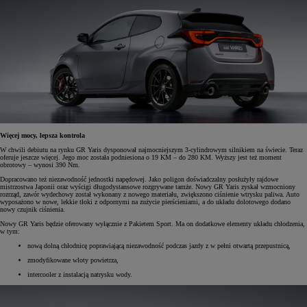
Więcej mocy, lepsza kontrola
W chwili debiutu na rynku GR Yaris dysponował najmocniejszym 3-cylindrowym silnikiem na świecie. Teraz
oferuje jeszcze więcej. Jego moc została podniesiona o 19 KM – do 280 KM. Wyższy jest też moment
obrotowy – wynosi 390 Nm.
Dopracowano też niezawodność jednostki napędowej. Jako poligon doświadczalny posłużyły rajdowe
mistrzostwa Japonii oraz wyścigi długodystansowe rozgrywane tamże. Nowy GR Yaris zyskał wzmocniony
rozrząd, zawór wydechowy został wykonany z nowego materiału, zwiększono ciśnienie wtrysku paliwa. Auto
wyposażono w nowe, lekkie tłoki z odpornymi na zużycie pierścieniami, a do układu dolotowego dodano
nowy czujnik ciśnienia.
Nowy GR Yaris będzie oferowany wyłącznie z Pakietem Sport. Ma on dodatkowe elementy układu chłodzenia,
w tym:
nową dolną chłodnicę poprawiającą niezawodność podczas jazdy z w pełni otwartą przepustnicą,
zmodyfikowane wloty powietrza,
intercooler z instalacją natrysku wody.