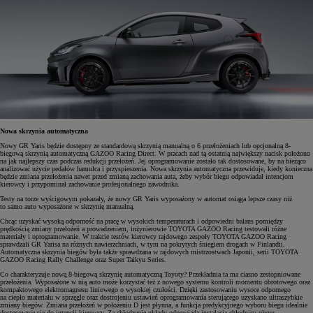
Nowa skrzynia automatyczna
Nowy GR Yaris będzie dostępny ze standardową skrzynią manualną o 6 przełożeniach lub opcjonalną 8-
biegową skrzynią automatyczną GAZOO Racing Direct. W pracach nad tą ostatnią największy nacisk położono
na jak najlepszy czas podczas redukcji przełożeń. Jej oprogramowanie zostało tak dostosowane, by na bieżąco
analizować użycie pedałów hamulca i przyspieszenia. Nowa skrzynia automatyczna przewiduje, kiedy konieczna
będzie zmiana przełożenia nawet przed zmianą zachowania auta, żeby wybór biegu odpowiadał intencjom
kierowcy i przypominał zachowanie profesjonalnego zawodnika.
Testy na torze wyścigowym pokazały, że nowy GR Yaris wyposażony w automat osiąga lepsze czasy niż
to samo auto wyposażone w skrzynię manualną.
Chcąc uzyskać wysoką odporność na pracę w wysokich temperaturach i odpowiedni balans pomiędzy
prędkością zmiany przełożeń a prowadzeniem, inżynierowie TOYOTA GAZOO Racing testowali różne
materiały i oprogramowanie. W trakcie testów kierowcy rajdowego zespoły TOYOTA GAZOO Racing
sprawdzali GR Yarisa na różnych nawierzchniach, w tym na pokrytych śniegiem drogach w Finlandii.
Automatyczna skrzynia biegów była także sprawdzana w rajdowych mistrzostwach Japonii, serii TOYOTA
GAZOO Racing Rally Challenge oraz Super Taikyu Series.
Co charakteryzuje nową 8-biegową skrzynię automatyczną Toyoty? Przekładnia ta ma ciasno zestopniowane
przełożenia. Wyposażone w nią auto może korzystać też z nowego systemu kontroli momentu obrotowego oraz
kompaktowego elektromagnesu liniowego o wysokiej czułości. Dzięki zastosowaniu wysoce odpornego
na ciepło materiału w sprzęgle oraz dostrojeniu ustawień oprogramowania sterującego uzyskano ultraszybkie
zmiany biegów. Zmiana przełożeń w położeniu D jest płynna, a funkcja predykcyjnego wyboru biegu idealnie
dostosowuje się do intencji kierowcy. Za chłodzenie układu odpowiada instalacja chłodnicy płynu