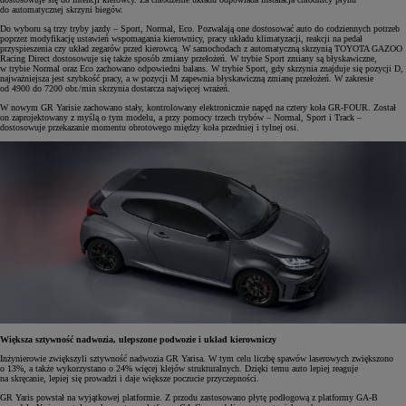
do automatycznej skrzyni biegów.
Do wyboru są trzy tryby jazdy – Sport, Normal, Eco. Pozwalają one dostosować auto do codziennych potrzeb
poprzez modyfikację ustawień wspomagania kierownicy, pracy układu klimatyzacji, reakcji na pedał
przyspieszenia czy układ zegarów przed kierowcą. W samochodach z automatyczną skrzynią TOYOTA GAZOO
Racing Direct dostosowuje się także sposób zmiany przełożeń. W trybie Sport zmiany są błyskawiczne,
w trybie Normal oraz Eco zachowano odpowiedni balans. W trybie Sport, gdy skrzynia znajduje się pozycji D,
najważniejsza jest szybkość pracy, a w pozycji M zapewnia błyskawiczną zmianę przełożeń. W zakresie
od 4900 do 7200 obr./min skrzynia dostarcza najwięcej wrażeń.
W nowym GR Yarisie zachowano stały, kontrolowany elektronicznie napęd na cztery koła GR-FOUR. Został
on zaprojektowany z myślą o tym modelu, a przy pomocy trzech trybów – Normal, Sport i Track –
dostosowuje przekazanie momentu obrotowego między koła przedniej i tylnej osi.
Większa sztywność nadwozia, ulepszone podwozie i układ kierowniczy
Inżynierowie zwiększyli sztywność nadwozia GR Yarisa. W tym celu liczbę spawów laserowych zwiększono
o 13%, a także wykorzystano o 24% więcej klejów strukturalnych. Dzięki temu auto lepiej reaguje
na skręcanie, lepiej się prowadzi i daje większe poczucie przyczepności.
GR Yaris powstał na wyjątkowej platformie. Z przodu zastosowano płytę podłogową z platformy GA-B