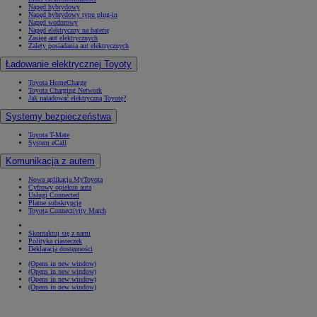
Napęd hybrydowy
Napęd hybrydowy typu plug-in
Napęd wodorowy
Napęd elektryczny na baterię
Zasięg aut elektrycznych
Zalety posiadania aut elektrycznych
Ładowanie elektrycznej Toyoty
Toyota HomeCharge
Toyota Charging Network
Jak naładować elektryczną Toyotę?
Systemy bezpieczeństwa
Toyota T-Mate
System eCall
Komunikacja z autem
Nowa aplikacja MyToyota
Cyfrowy opiekun auta
Usługi Connected
Płatne subskrypcje
Toyota Connectivity Match
Skontaktuj się z nami
Polityka ciasteczek
Deklaracja dostępności
(Opens in new window)
(Opens in new window)
(Opens in new window)
(Opens in new window)