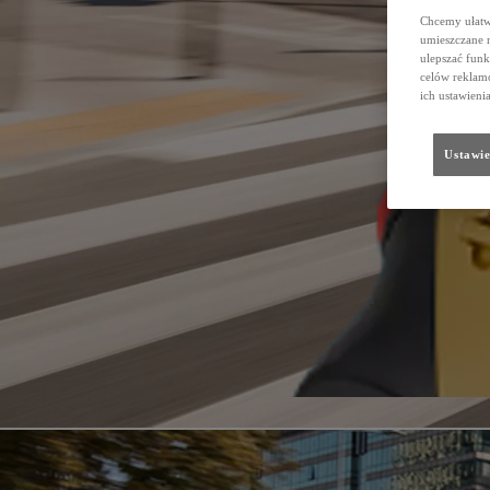
Chcemy ułatwi
umieszczane 
ulepszać funk
celów reklamo
ich ustawieni
Ustawie