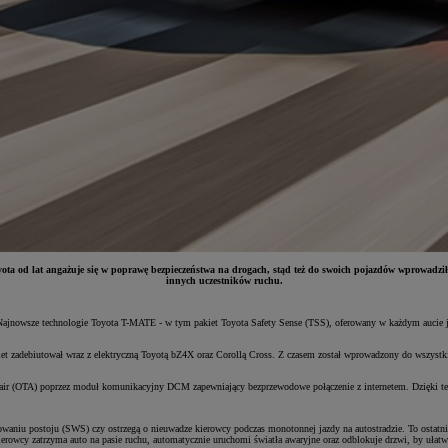
ta od lat angażuje się w poprawę bezpieczeństwa na drogach, stąd też do swoich pojazdów wprowadził
innych uczestników ruchu.
ajnowsze technologie Toyota T-MATE - w tym pakiet Toyota Safety Sense (TSS), oferowany w każdym aucie jak
et zadebiutował wraz z elektryczną Toyotą bZ4X oraz Corollą Cross. Z czasem został wprowadzony do wszystki
-air (OTA) poprzez moduł komunikacyjny DCM zapewniający bezprzewodowe połączenie z internetem. Dzięki t
waniu postoju (SWS) czy ostrzegą o nieuwadze kierowcy podczas monotonnej jazdy na autostradzie. To ostatn
kierowcy zatrzyma auto na pasie ruchu, automatycznie uruchomi światła awaryjne oraz odblokuje drzwi, by uła