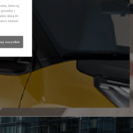
okie, które są
potrzeby i
także służą do
łatwo zmienić
uj wszystkie