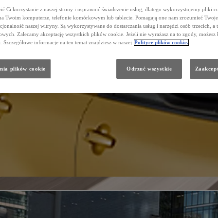
ć Ci korzystanie z naszej strony i usprawnić świadczenie usług, dlatego wykorzystujemy pliki co
na Twoim komputerze, telefonie komórkowym lub tablecie. Pomagają one nam zrozumieć Twoje 
cjonalność naszej witryny. Są wykorzystywane do dostarczania usług i narzędzi osób trzecich, a 
wych. Zalecamy akceptację wszystkich plików cookie. Jeżeli nie wyrażasz na to zgody, możesz 
a. Szczegółowe informacje na ten temat znajdziesz w naszej
Polityce plików cookie.
nia plików cookie
Odrzuć wszystkie
Zaakcept