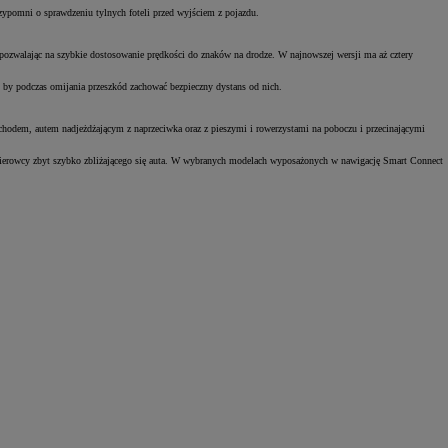
zypomni o sprawdzeniu tylnych foteli przed wyjściem z pojazdu.
pozwalając na szybkie dostosowanie prędkości do znaków na drodze. W najnowszej wersji ma aż cztery
y, by podczas omijania przeszkód zachować bezpieczny dystans od nich.
chodem, autem nadjeżdżającym z naprzeciwka oraz z pieszymi i rowerzystami na poboczu i przecinającymi
kierowcy zbyt szybko zbliżającego się auta. W wybranych modelach wyposażonych w nawigację Smart Connect