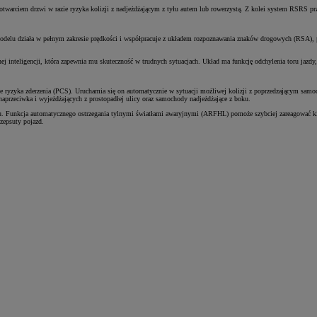
otwarciem drzwi w razie ryzyka kolizji z nadjeżdżającym z tyłu autem lub rowerzystą. Z kolei system RSRS pr
 modelu działa w pełnym zakresie prędkości i współpracuje z układem rozpoznawania znaków drogowych (RSA), 
nej inteligencji, która zapewnia mu skuteczność w trudnych sytuacjach. Układ ma funkcję odchylenia toru jazd
e ryzyka zderzenia (PCS). Uruchamia się on automatycznie w sytuacji możliwej kolizji z poprzedzającym samo
aprzeciwka i wyjeżdżających z prostopadłej ulicy oraz samochody nadjeżdżające z boku.
chu. Funkcja automatycznego ostrzegania tylnymi światłami awaryjnymi (ARFHL) pomoże szybciej zareagować 
 zepsuty pojazd.