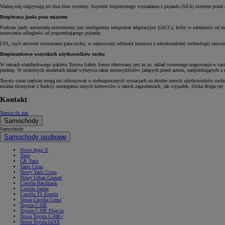
Ważną rolę odgrywają też dwa inne systemy. Asystent bezpiecznego wysiadania z pojazdu (SEA) ostrzeże przed 
Bezpieczna jazda poza miastem
Podczas jazdy autostradą nieoceniony jest inteligentny tempomat adaptacyjny (iACC), który w zależności od
ustawienia odległości od poprzedzającego pojazdu.
LTA, czyli asystent utrzymania pasa ruchu, w najnowszej odsłonie korzysta z udoskonalonej technologii sztucz
Bezpieczeństwo wszystkich użytkowników ruchu
W ramach standardowego pakietu Toyota Safety Sense oferowany jest m.in. układ wczesnego reagowania w razi
jezdnię. W niektórych modelach układ wykrywa także motocyklistów jadących przed autem, nadjeżdżających z n
Toyoty coraz częściej mogą też informować o niebezpiecznych sytuacjach na drodze innych użytkowników ru
można skorzystać z funkcji ostrzegania innych kierowców o takich zagrożeniach, jak wypadek, śliska droga czy
Kontakt
Napisz do nas
Samochody
Samochody
Samochody osobowe
Nowe Aygo X
Yaris
GR Yaris
Yaris Cross
Nowy Yaris Cross
Nowy Urban Cruiser
Corolla Hatchback
Corolla Sedan
Corolla TS Kombi
Nowa Corolla Cross
Toyota C-HR
Toyota C-HR Plug-in
Nowa Toyota C-HR+
Nowa Toyota bZ4X