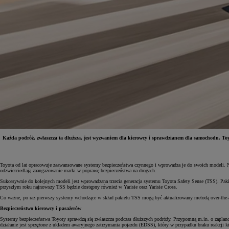
Każda podróż, zwłaszcza ta dłuższa, jest wyzwaniem dla kierowcy i sprawdzianem dla samochodu. Toyo
Od
81 900 zł
Toyota od lat opracowuje zaawansowane systemy bezpieczeństwa czynnego i wprowadza je do swoich modeli. N
odzwierciedlają zaangażowanie marki w poprawę bezpieczeństwa na drogach.
Yaris Cross
HYBRID
Sukcesywnie do kolejnych modeli jest wprowadzana trzecia generacja systemu Toyota Safety Sense (TSS). Paki
przyszłym roku najnowszy TSS będzie dostępny również w Yarisie oraz Yarisie Cross.
Co ważne, po raz pierwszy systemy wchodzące w skład pakietu TSS mogą być aktualizowany metodą over-the
Bezpieczeństwo kierowcy i pasażerów
Systemy bezpieczeństwa Toyoty sprawdzą się zwłaszcza podczas dłuższych podróży. Przypomną m.in. o zaplano
działanie jest sprzężone z układem awaryjnego zatrzymania pojazdu (EDSS), który w przypadku braku reakcji 