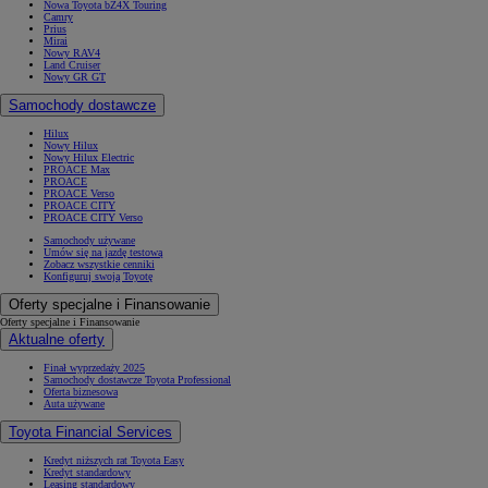
Nowa Toyota bZ4X Touring
Camry
Prius
Mirai
Nowy RAV4
Land Cruiser
Nowy GR GT
Samochody dostawcze
Hilux
Nowy Hilux
Nowy Hilux Electric
PROACE Max
PROACE
PROACE Verso
PROACE CITY
PROACE CITY Verso
Samochody używane
Umów się na jazdę testową
Zobacz wszystkie cenniki
Konfiguruj swoją Toyotę
Oferty specjalne i Finansowanie
Oferty specjalne i Finansowanie
Aktualne oferty
Finał wyprzedaży 2025
Samochody dostawcze Toyota Professional
Oferta biznesowa
Auta używane
Toyota Financial Services
Kredyt niższych rat Toyota Easy
Kredyt standardowy
Leasing standardowy