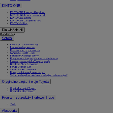
KINTO ONE
KINTO ONE Leasing niższych rat
KINTO ONE Leasing konsumencki
KINTO ONE Najem
KINTO ONE Zarządzanie flotą
KINTO Mobility
Dla właścicieli
Dla właścicieli
Serwis
Promocje i sezonowe usługi
Pozostałe oferty serwisu
Rezerwacja wizyty w serwisie
Gwarancja Toyota Relax
Pozostałe Gwarancje Toyoty
Ubezpieczenia i naprawy blacharsko-lakiernicze
Innowacyjne usługi dla Twojej wygody
Bezpłatne Akcje Serwisowe
Serwis Dobrych Cen
Serwis w ASO się opłaca
Dostęp do informacji serwisowych
Wykaz wydanych zaświadczeń o odbytym szkoleniu (pdf)
Oryginalne części i oleje Toyota
Oryginalne części Toyoty
Oryginalne oleje Toyoty
Program Sprzedaży Hurtowej Trade
Trade
Akcesoria