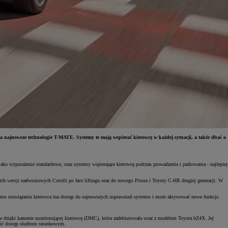
a najnowsze technologie T-MATE. Systemy te mają wspierać kierowcę w każdej sytuacji, a także dbać o
o wyposażenie standardowe, oraz systemy wspierające kierowcę podczas prowadzenia i parkowania - najlepiej
ch wersji nadwoziowych Corolli po face liftingu oraz do nowego Priusa i Toyoty C-HR drugiej generacji. W
emu rozwiązaniu kierowca ma dostęp do najnowszych usprawnień systemu i może aktywować nowe funkcje.
ie dzięki kamerze monitorującej kierowcę (DMC), która zadebiutowała wraz z modelem Toyota bZ4X. Jej
twić dostęp służbom ratunkowym.