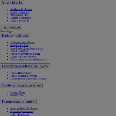
Strefa klienta
Aplikacja MyToyota
Instrukcje obsługi
Aktualizacja map
System Bluetooth®
Karty Ratownicze
Technologie
Technologie
Elektromobilność
Lider elektromobilności
Napęd hybrydowy
Napęd hybrydowy typu plug-in
Napęd wodorowy
Napęd elektryczny na baterię
Zasięg aut elektrycznych
Zalety posiadania aut elektrycznych
Ładowanie elektrycznej Toyoty
Toyota HomeCharge
Toyota Charging Network
Jak naładować elektryczną Toyotę?
Systemy bezpieczeństwa
Toyota T-Mate
System eCall
Komunikacja z autem
Nowa aplikacja MyToyota
Cyfrowy opiekun auta
Usługi Connected