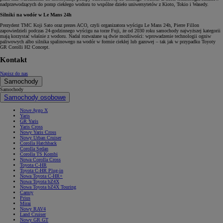
nadprzewodzących do pomp ciekłego wodoru to wspólne dzieło uniwersytetów z Kioto, Tokio i Wasedy.
Silniki na wodór w Le Mans 24h
Prezydent TMC Koji Sato oraz prezes ACO, czyli organizatora wyścigu Le Mans 24h, Pierre Fillon
zapowiedzieli podczas 24-godzinnego wyścigu na torze Fuji, że od 2030 roku samochody najwyższej kategorii
mają korzystać właśnie z wodoru. Nadal rozważane są dwie możliwości: wprowadzenie technologii ogniw
paliwowych albo silnika spalinowego na wodór w formie ciekłej lub gazowej – tak jak w przypadku Toyoty
GR Corolli H2 Concept.
Kontakt
Napisz do nas
Samochody
Samochody
Samochody osobowe
Nowe Aygo X
Yaris
GR Yaris
Yaris Cross
Nowy Yaris Cross
Nowy Urban Cruiser
Corolla Hatchback
Corolla Sedan
Corolla TS Kombi
Nowa Corolla Cross
Toyota C-HR
Toyota C-HR Plug-in
Nowa Toyota C-HR+
Nowa Toyota bZ4X
Nowa Toyota bZ4X Touring
Camry
Prius
Mirai
Nowy RAV4
Land Cruiser
Nowy GR GT