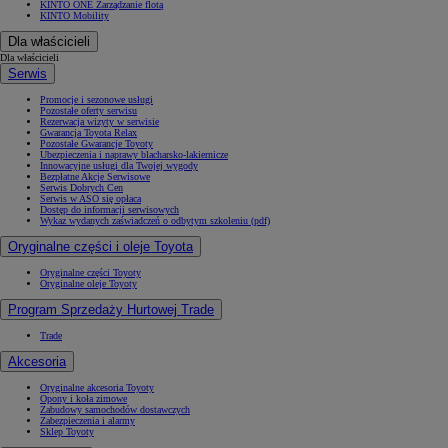
KINTO ONE Zarządzanie flotą
KINTO Mobility
Dla właścicieli
Dla właścicieli
Serwis
Promocje i sezonowe usługi
Pozostałe oferty serwisu
Rezerwacja wizyty w serwisie
Gwarancja Toyota Relax
Pozostałe Gwarancje Toyoty
Ubezpieczenia i naprawy blacharsko-lakiernicze
Innowacyjne usługi dla Twojej wygody
Bezpłatne Akcje Serwisowe
Serwis Dobrych Cen
Serwis w ASO się opłaca
Dostęp do informacji serwisowych
Wykaz wydanych zaświadczeń o odbytym szkoleniu (pdf)
Oryginalne części i oleje Toyota
Oryginalne części Toyoty
Oryginalne oleje Toyoty
Program Sprzedaży Hurtowej Trade
Trade
Akcesoria
Oryginalne akcesoria Toyoty
Opony i koła zimowe
Zabudowy samochodów dostawczych
Zabezpieczenia i alarmy
Sklep Toyoty