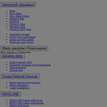
Samochody dostawcze
Hilux
Nowy Hilux
Nowy Hilux Electric
PROACE Max
PROACE
PROACE Verso
PROACE CITY
PROACE CITY Verso
Samochody używane
Umów się na jazdę testową
Zobacz wszystkie cenniki
Konfiguruj swoją Toyotę
Oferty specjalne i Finansowanie
Oferty specjalne i Finansowanie
Aktualne oferty
Finał wyprzedaży 2025
Samochody dostawcze Toyota Professional
Oferta biznesowa
Auta używane
Toyota Financial Services
Kredyt niższych rat Toyota Easy
Kredyt standardowy
Leasing standardowy
KINTO ONE
KINTO ONE Leasing niższych rat
KINTO ONE Leasing konsumencki
KINTO ONE Najem