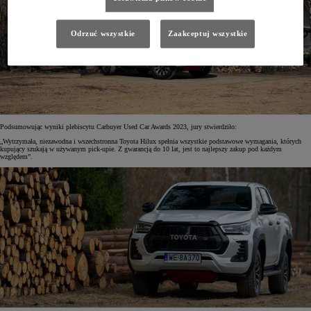
Odrzuć wszystkie
Zaakceptuj wszystkie
Podsumowując wyniki plebiscytu Carbuyer Used Car Awards 2023, jury stwierdziło:
„Wytrzymała, niezawodna i wszechstronna Toyota Hilux spełnia wszystkie podstawowe wymagania, których
kupujący szukają w używanym pick-upie. Z gwarancją do 10 lat, jest to najlepszy zakup pod każdym
względem”.