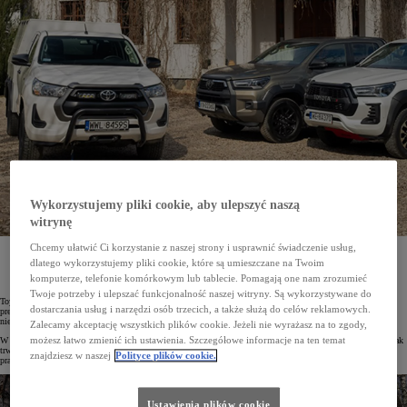
Wykorzystujemy pliki cookie, aby ulepszyć naszą
witrynę
Chcemy ułatwić Ci korzystanie z naszej strony i usprawnić świadczenie usług,
Ogłoszone zostały wyniki tegorocznej edycji prestiżowego plebiscytu Carbuyer Used Car Awards
2023. Najbardziej niezawodnym pick-upem na rynku brytyjskim została Toyota Hilux. Pojazd ten
dlatego wykorzystujemy pliki cookie, które są umieszczane na Twoim
został doceniony za legendarną jakość, możliwości terenowe, a także rozszerzoną gwarancję Toyota
komputerze, telefonie komórkowym lub tablecie. Pomagają one nam zrozumieć
Relax.
Twoje potrzeby i ulepszać funkcjonalność naszej witryny. Są wykorzystywane do
Toyota Hilux została wybrana najlepszym używanym pick-upem 2023 roku. Model ten – według jurorów
dostarczania usług i narzędzi osób trzecich, a także służą do celów reklamowych.
prestiżowego plebiscytu Carbuyer Used Car Awards 2023 – wyróżnia się na rynku aut używanych największą
niezawodnością.
Zalecamy akceptację wszystkich plików cookie. Jeżeli nie wyrażasz na to zgody,
możesz łatwo zmienić ich ustawienia. Szczegółowe informacje na ten temat
W plebiscycie były oceniane auta z drugiej ręki z 16 segmentów. Pod uwagę brano kluczowe kryteria, takie jak
trwałość, stosunek ceny do jakości czy niezawodność. Jurorzy zwracali także uwagę na wrażenia z jazdy,
znajdziesz w naszej
Polityce plików cookie.
praktyczność i wyposażenie.
Ustawienia plików cookie