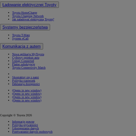
Ładowanie elektrycznej Toyoty
Toyota HomeCharge
Toyota Charging Network
Jak naładować elektryczną Toyotę?
Systemy bezpieczeństwa
Toyota T-Mate
System eCall
Komunikacja z autem
Nowa aplikacja MyToyota
Cyfrowy opiekun auta
Usługi Connected
Płatne subskrypcje
Toyota Connectivity Match
Skontaktuj się z nami
Polityka ciasteczek
Deklaracja dostępności
(Opens in new window)
(Opens in new window)
(Opens in new window)
(Opens in new window)
Copyright © Toyota 2026
Informacje prawne
Polityka prywatności
Udostępnianie danych
Przetwarzanie danych osobowych