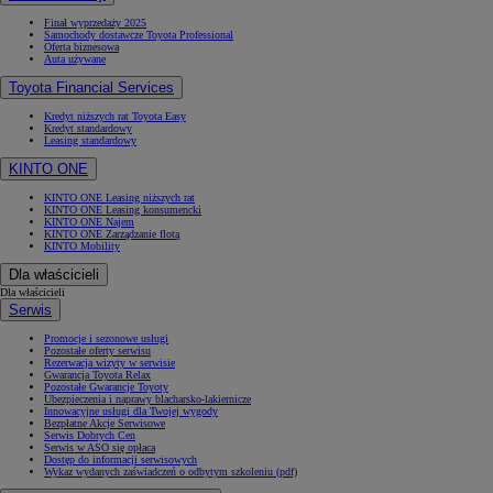
Finał wyprzedaży 2025
Samochody dostawcze Toyota Professional
Oferta biznesowa
Auta używane
Toyota Financial Services
Kredyt niższych rat Toyota Easy
Kredyt standardowy
Leasing standardowy
KINTO ONE
KINTO ONE Leasing niższych rat
KINTO ONE Leasing konsumencki
KINTO ONE Najem
KINTO ONE Zarządzanie flotą
KINTO Mobility
Dla właścicieli
Dla właścicieli
Serwis
Promocje i sezonowe usługi
Pozostałe oferty serwisu
Rezerwacja wizyty w serwisie
Gwarancja Toyota Relax
Pozostałe Gwarancje Toyoty
Ubezpieczenia i naprawy blacharsko-lakiernicze
Innowacyjne usługi dla Twojej wygody
Bezpłatne Akcje Serwisowe
Serwis Dobrych Cen
Serwis w ASO się opłaca
Dostęp do informacji serwisowych
Wykaz wydanych zaświadczeń o odbytym szkoleniu (pdf)