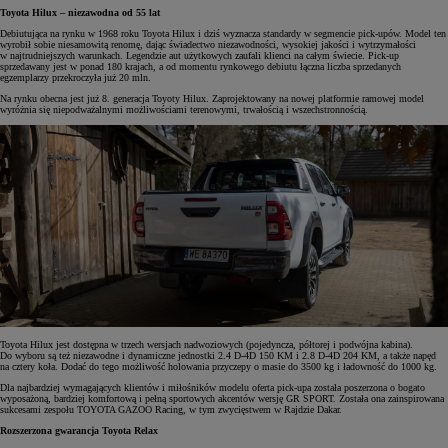
Toyota Hilux – niezawodna od 55 lat
Debiutująca na rynku w 1968 roku Toyota Hilux i dziś wyznacza standardy w segmencie pick-upów. Model ten
wyrobił sobie niesamowitą renomę, dając świadectwo niezawodności, wysokiej jakości i wytrzymałości
w najtrudniejszych warunkach. Legendzie aut użytkowych zaufali klienci na całym świecie. Pick-up
sprzedawany jest w ponad 180 krajach, a od momentu rynkowego debiutu łączna liczba sprzedanych
egzemplarzy przekroczyła już 20 mln.
Na rynku obecna jest już 8. generacja Toyoty Hilux. Zaprojektowany na nowej platformie ramowej model
wyróżnia się niepodważalnymi możliwościami terenowymi, trwałością i wszechstronnością.
Toyota Hilux jest dostępna w trzech wersjach nadwoziowych (pojedyncza, półtorej i podwójna kabina).
Do wyboru są też niezawodne i dynamiczne jednostki 2.4 D-4D 150 KM i 2.8 D-4D 204 KM, a także napęd
na cztery koła. Dodać do tego możliwość holowania przyczepy o masie do 3500 kg i ładowność do 1000 kg.
Dla najbardziej wymagających klientów i miłośników modelu oferta pick-upa została poszerzona o bogato
wyposażoną, bardziej komfortową i pełną sportowych akcentów wersję GR SPORT. Została ona zainspirowana
sukcesami zespołu TOYOTA GAZOO Racing, w tym zwycięstwem w Rajdzie Dakar.
Rozszerzona gwarancja Toyota Relax