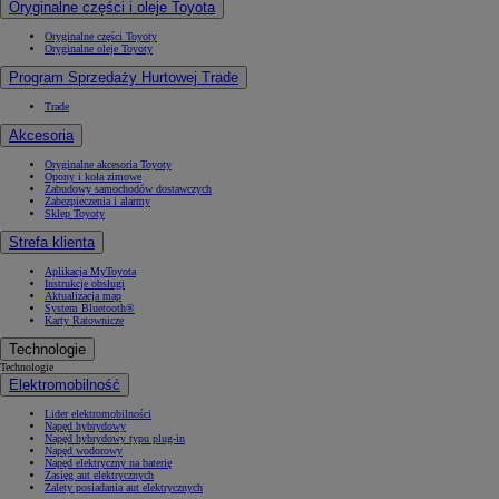
Oryginalne części i oleje Toyota
Oryginalne części Toyoty
Oryginalne oleje Toyoty
Program Sprzedaży Hurtowej Trade
Trade
Akcesoria
Oryginalne akcesoria Toyoty
Opony i koła zimowe
Zabudowy samochodów dostawczych
Zabezpieczenia i alarmy
Sklep Toyoty
Strefa klienta
Aplikacja MyToyota
Instrukcje obsługi
Aktualizacja map
System Bluetooth®
Karty Ratownicze
Technologie
Technologie
Elektromobilność
Lider elektromobilności
Napęd hybrydowy
Napęd hybrydowy typu plug-in
Napęd wodorowy
Napęd elektryczny na baterię
Zasięg aut elektrycznych
Zalety posiadania aut elektrycznych