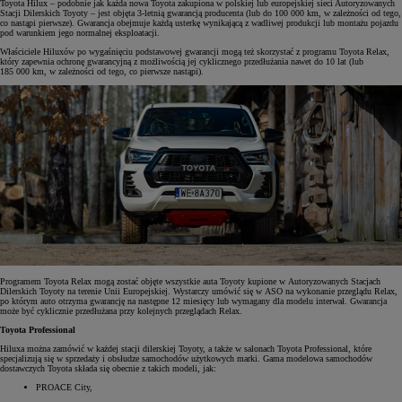
Toyota Hilux – podobnie jak każda nowa Toyota zakupiona w polskiej lub europejskiej sieci Autoryzowanych
Stacji Dilerskich Toyoty – jest objęta 3-letnią gwarancją producenta (lub do 100 000 km, w zależności od tego,
co nastąpi pierwsze). Gwarancja obejmuje każdą usterkę wynikającą z wadliwej produkcji lub montażu pojazdu
pod warunkiem jego normalnej eksploatacji.
Właściciele Hiluxów po wygaśnięciu podstawowej gwarancji mogą też skorzystać z programu Toyota Relax,
który zapewnia ochronę gwarancyjną z możliwością jej cyklicznego przedłużania nawet do 10 lat (lub
185 000 km, w zależności od tego, co pierwsze nastąpi).
Programem Toyota Relax mogą zostać objęte wszystkie auta Toyoty kupione w Autoryzowanych Stacjach
Dilerskich Toyoty na terenie Unii Europejskiej. Wystarczy umówić się w ASO na wykonanie przeglądu Relax,
po którym auto otrzyma gwarancję na następne 12 miesięcy lub wymagany dla modelu interwał. Gwarancja
może być cyklicznie przedłużana przy kolejnych przeglądach Relax.
Toyota Professional
Hiluxa można zamówić w każdej stacji dilerskiej Toyoty, a także w salonach Toyota Professional, które
specjalizują się w sprzedaży i obsłudze samochodów użytkowych marki. Gama modelowa samochodów
dostawczych Toyota składa się obecnie z takich modeli, jak:
PROACE City,