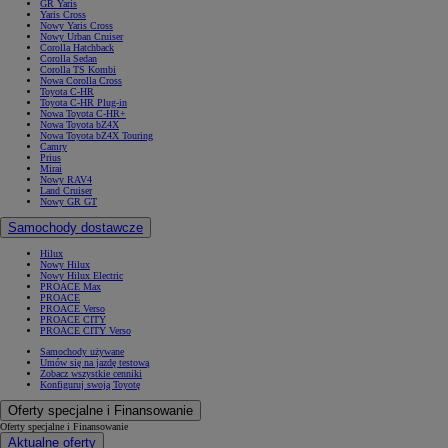
GR Yaris
Yaris Cross
Nowy Yaris Cross
Nowy Urban Cruiser
Corolla Hatchback
Corolla Sedan
Corolla TS Kombi
Nowa Corolla Cross
Toyota C-HR
Toyota C-HR Plug-in
Nowa Toyota C-HR+
Nowa Toyota bZ4X
Nowa Toyota bZ4X Touring
Camry
Prius
Mirai
Nowy RAV4
Land Cruiser
Nowy GR GT
Samochody dostawcze
Hilux
Nowy Hilux
Nowy Hilux Electric
PROACE Max
PROACE
PROACE Verso
PROACE CITY
PROACE CITY Verso
Samochody używane
Umów się na jazdę testową
Zobacz wszystkie cenniki
Konfiguruj swoją Toyotę
Oferty specjalne i Finansowanie
Oferty specjalne i Finansowanie
Aktualne oferty