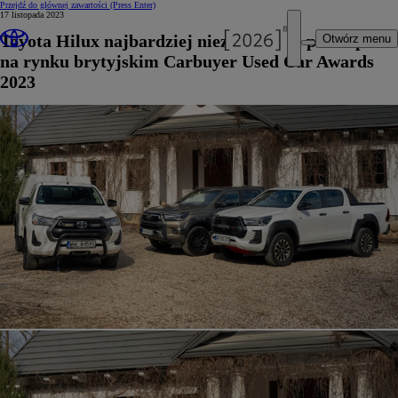
Przejdź do głównej zawartości
(Press Enter)
17 listopada 2023
Toyota Hilux najbardziej niezawodnym pick-upem
Otwórz menu
na rynku brytyjskim Carbuyer Used Car Awards
2023