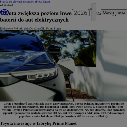
Przejdź do głównej zawartości
(Press Enter)
22-05-2023
Toyota zwiększa poziom inwestycji w produkcję
Otwórz menu
baterii do aut elektrycznych
Dodatkowe 746 mln dolarów dla spółki Prime Planet
Chcąc przyspieszyć elektryfikację swojej gamy modelowej, Toyota zwiększa inwestycje w produkcję
baterii do aut elektrycznych. Dla producenta baterii
Prime Planet Energy & Solutions
(spółki joint
venture Toyoty i Panasonica) przeznaczyła na ten cel dodatkowych 746 mln dolarów. Plan sprzedaży
japońskiego koncernu zakłada sprzedaż 200 tys. aut elektrycznych i 3,843 mln. zelektryfikowanych
pojazdów w roku fiskalnym 2024 (od kwietnia 2023 r. do marca 2024 r.).
Toyota inwestuje w fabrykę Prime Planet