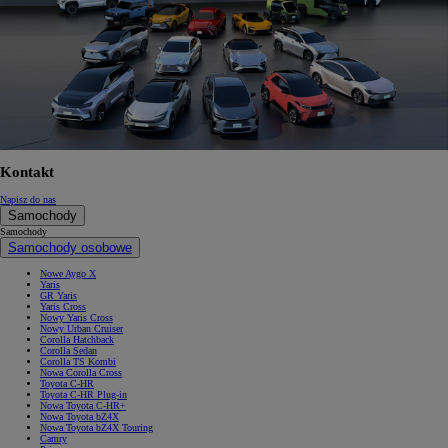
Kontakt
Napisz do nas
Samochody
Samochody
Samochody osobowe
Nowe Aygo X
Yaris
GR Yaris
Yaris Cross
Nowy Yaris Cross
Nowy Urban Cruiser
Corolla Hatchback
Corolla Sedan
Corolla TS Kombi
Nowa Corolla Cross
Toyota C-HR
Toyota C-HR Plug-in
Nowa Toyota C-HR+
Nowa Toyota bZ4X
Nowa Toyota bZ4X Touring
Camry