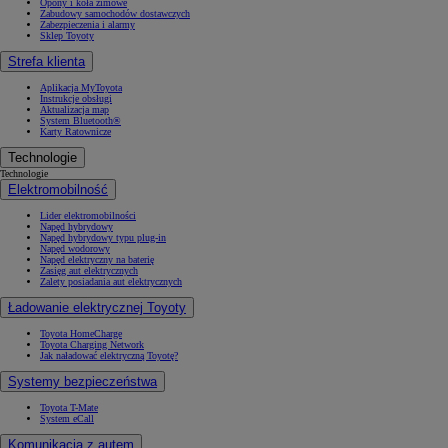
Opony i koła zimowe
Zabudowy samochodów dostawczych
Zabezpieczenia i alarmy
Sklep Toyoty
Strefa klienta
Aplikacja MyToyota
Instrukcje obsługi
Aktualizacja map
System Bluetooth®
Karty Ratownicze
Technologie
Technologie
Elektromobilność
Lider elektromobilności
Napęd hybrydowy
Napęd hybrydowy typu plug-in
Napęd wodorowy
Napęd elektryczny na baterię
Zasięg aut elektrycznych
Zalety posiadania aut elektrycznych
Ładowanie elektrycznej Toyoty
Toyota HomeCharge
Toyota Charging Network
Jak naładować elektryczną Toyotę?
Systemy bezpieczeństwa
Toyota T-Mate
System eCall
Komunikacja z autem