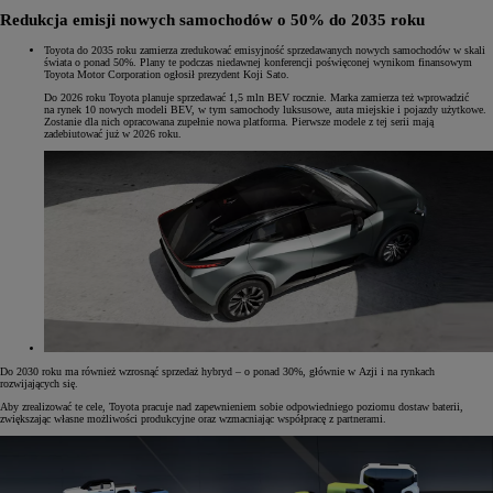
Redukcja emisji nowych samochodów o 50% do 2035 roku
Toyota do 2035 roku zamierza zredukować emisyjność sprzedawanych nowych samochodów w skali
świata o ponad 50%. Plany te podczas niedawnej konferencji poświęconej wynikom finansowym
Toyota Motor Corporation ogłosił prezydent Koji Sato.
Do 2026 roku Toyota planuje sprzedawać 1,5 mln BEV rocznie. Marka zamierza też wprowadzić
na rynek 10 nowych modeli BEV, w tym samochody luksusowe, auta miejskie i pojazdy użytkowe.
Zostanie dla nich opracowana zupełnie nowa platforma. Pierwsze modele z tej serii mają
zadebiutować już w 2026 roku.
Do 2030 roku ma również wzrosnąć sprzedaż hybryd – o ponad 30%, głównie w Azji i na rynkach
rozwijających się.
Aby zrealizować te cele, Toyota pracuje nad zapewnieniem sobie odpowiedniego poziomu dostaw baterii,
zwiększając własne możliwości produkcyjne oraz wzmacniając współpracę z partnerami.