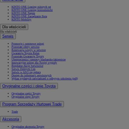
KINTO ONE Leasing niższych rat
KINTO ONE Leasing konsumencki
KINTO ONE Najem
KINTO ONE Zarządzanie flotą
KINTO Mobility
Dla właścicieli
Dla właścicieli
Serwis
Promocje i sezonowe usługi
Pozostałe oferty serwisu
Rezerwacja wizyty w serwisie
Gwarancja Toyota Relax
Pozostałe Gwarancje Toyoty
Ubezpieczenia i naprawy blacharsko-lakiernicze
Innowacyjne usługi dla Twojej wygody
Bezpłatne Akcje Serwisowe
Serwis Dobrych Cen
Serwis w ASO się opłaca
Dostęp do informacji serwisowych
Wykaz wydanych zaświadczeń o odbytym szkoleniu (pdf)
Oryginalne części i oleje Toyota
Oryginalne części Toyoty
Oryginalne oleje Toyoty
Program Sprzedaży Hurtowej Trade
Trade
Akcesoria
Oryginalne akcesoria Toyoty