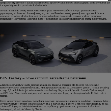
specjalizuje się zarówno w badaniach naukowych, opracowywaniu modeli produkcyjnych, samej produkcji, jak
i w sprzedaży swoich produktów i ich dostawie.
Toyota i Panasonic zleciły Prime Planet dalsze prace rozwojowe zarówno nad już produkowanymi
pryzmatycznymi bateriami litowo-jonowymi, jak i nad bateriami nowej generacji oraz ogniwami litowo-
jonowymi ze stałym elektrolitem. Jest to nowa technologia, która dzięki znacznie większej pojemności
energetycznej i szybszemu ładowaniu może w najbliższych latach zrewolucjonizować branżę motoryzacyjną.
BEV Factory – nowe centrum zarządzania bateriami
Zdaniem kierownictwa Toyoty produkcja baterii ma kluczowe znaczenie dla dalszego rozwoju gamy
zelektryfikowanych samochodów marki. Firma przeznaczyła na ten cel 2 bln jenów (około 17,5 mld dolarów),
z czego 5,6 mld dolarów już zainwestowała w rozbudowę fabryk baterii Japonii i Stanach Zjednoczonych
do 2026 roku. Nowe środki zwiększą możliwości produkcyjne Toyoty w obu regionach do 40 GWh baterii
rocznie.
Chcąc skoordynować zarządzanie wszystkimi procesami związanymi z rozwojem, produkcją i sprzedażą baterii,
Toyota stworzyła w swoich strukturach nowy dział o nazwie BEV Factory. Będzie on odpowiedzialny za całą
działalność Toyoty w dziedzinie baterii oraz za współpracę z poddostawcami, partnerami i ośrodkami
badawczymi, takimi jak Woven by Toyota.