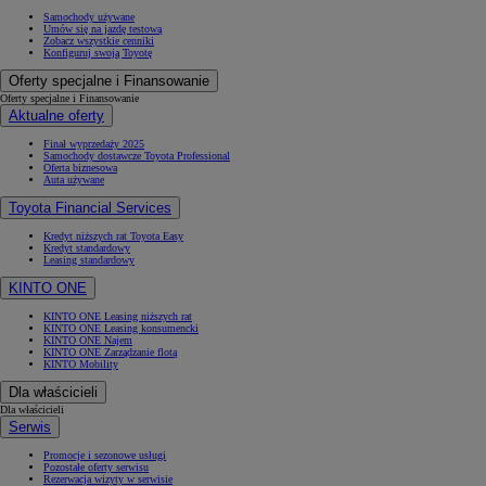
Samochody używane
Umów się na jazdę testową
Zobacz wszystkie cenniki
Konfiguruj swoją Toyotę
Oferty specjalne i Finansowanie
Oferty specjalne i Finansowanie
Aktualne oferty
Finał wyprzedaży 2025
Samochody dostawcze Toyota Professional
Oferta biznesowa
Auta używane
Toyota Financial Services
Kredyt niższych rat Toyota Easy
Kredyt standardowy
Leasing standardowy
KINTO ONE
KINTO ONE Leasing niższych rat
KINTO ONE Leasing konsumencki
KINTO ONE Najem
KINTO ONE Zarządzanie flotą
KINTO Mobility
Dla właścicieli
Dla właścicieli
Serwis
Promocje i sezonowe usługi
Pozostałe oferty serwisu
Rezerwacja wizyty w serwisie