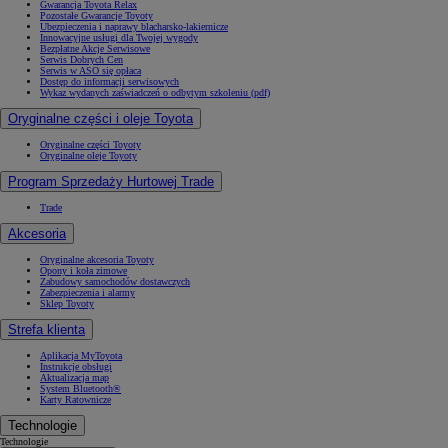
Gwarancja Toyota Relax
Pozostałe Gwarancje Toyoty
Ubezpieczenia i naprawy blacharsko-lakiernicze
Innowacyjne usługi dla Twojej wygody
Bezpłatne Akcje Serwisowe
Serwis Dobrych Cen
Serwis w ASO się opłaca
Dostęp do informacji serwisowych
Wykaz wydanych zaświadczeń o odbytym szkoleniu (pdf)
Oryginalne części i oleje Toyota
Oryginalne części Toyoty
Oryginalne oleje Toyoty
Program Sprzedaży Hurtowej Trade
Trade
Akcesoria
Oryginalne akcesoria Toyoty
Opony i koła zimowe
Zabudowy samochodów dostawczych
Zabezpieczenia i alarmy
Sklep Toyoty
Strefa klienta
Aplikacja MyToyota
Instrukcje obsługi
Aktualizacja map
System Bluetooth®
Karty Ratownicze
Technologie
Technologie