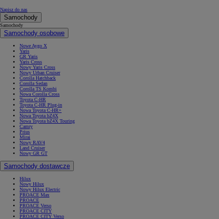
Napisz do nas
Samochody
Samochody
Samochody osobowe
Nowe Aygo X
Yaris
GR Yaris
Yaris Cross
Nowy Yaris Cross
Nowy Urban Cruiser
Corolla Hatchback
Corolla Sedan
Corolla TS Kombi
Nowa Corolla Cross
Toyota C-HR
Toyota C-HR Plug-in
Nowa Toyota C-HR+
Nowa Toyota bZ4X
Nowa Toyota bZ4X Touring
Camry
Prius
Mirai
Nowy RAV4
Land Cruiser
Nowy GR GT
Samochody dostawcze
Hilux
Nowy Hilux
Nowy Hilux Electric
PROACE Max
PROACE
PROACE Verso
PROACE CITY
PROACE CITY Verso