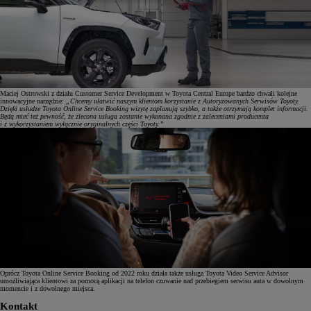
Maciej Ostrowski z działu Customer Service Development w Toyota Central Europe bardzo chwali kolejne
innowacyjne narzędzie:
„Chcemy ułatwić naszym klientom korzystanie z Autoryzowanych Serwisów Toyoty.
Dzięki usłudze Toyota Online Service Booking wizytę zaplanują szybko, a także otrzymają komplet informacji.
Będą mieć też pewność, że zlecona usługa zostanie wykonana zgodnie z zaleceniami producenta
i z wykorzystaniem wyłącznie oryginalnych części Toyoty.”
Oprócz Toyota Online Service Booking od 2022 roku działa także usługa Toyota Video Service Advisor
umożliwiająca klientowi za pomocą aplikacji na telefon czuwanie nad przebiegiem serwisu auta w dowolnym
momencie i z dowolnego miejsca.
Kontakt