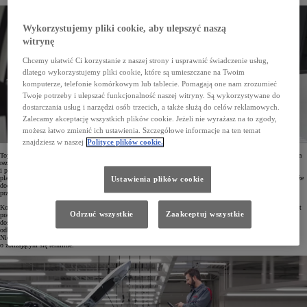
Wykorzystujemy pliki cookie, aby ulepszyć naszą
witrynę
Chcemy ułatwić Ci korzystanie z naszej strony i usprawnić świadczenie usług,
dlatego wykorzystujemy pliki cookie, które są umieszczane na Twoim
komputerze, telefonie komórkowym lub tablecie. Pomagają one nam zrozumieć
Twoje potrzeby i ulepszać funkcjonalność naszej witryny. Są wykorzystywane do
dostarczania usług i narzędzi osób trzecich, a także służą do celów reklamowych.
Zalecamy akceptację wszystkich plików cookie. Jeżeli nie wyrażasz na to zgody,
możesz łatwo zmienić ich ustawienia. Szczegółowe informacje na ten temat
znajdziesz w naszej
Polityce plików cookie.
Toyota Online Service Booking działa błyskawicznie i nie wymaga zakładania specjalnego konta. Do złożenia
rezerwacji wystarczą podstawowe dane kontaktowe oraz informacje o aucie, w tym numer rejestracyjny
i przebieg. Drugim krokiem jest wybór serwisu, z którego chcemy skorzystać, a także dzień i godzina
planowanej wizyty. Po automatycznej identyfikacji auta system zasugeruje zakres prac, przy czym Klient może
Ustawienia plików cookie
dodatkowo rozszerzyć zakres przeglądu, a także zdecydować się na wymianę kół lub opon ze zleceniem ich
przechowywania na kolejny sezon.
Korzystając z usługi, natychmiast można poznać szczegółową listę czynności serwisowych, szacunkowy koszt
Odrzuć wszystkie
Zaakceptuj wszystkie
prac oraz czas trwania przeglądu. Szybki wybór najdogodniejszej daty i godziny wizyty jest możliwy dzięki
dostępowi do wolnych terminów w kalendarzach serwisowych dilerów Toyoty. Potwierdzenie rezerwacji
odbywa się przez kliknięcie w link dostarczony SMS-em lub e-mailem ze szczegółami wybranych usług.
Niedługo przed planowaną wizytą w serwisie Toyota Online Service Booking wyśle także przypomnienie
o zbliżającym się terminie.