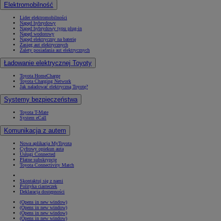
Elektromobilność
Lider elektromobilności
Napęd hybrydowy
Napęd hybrydowy typu plug-in
Napęd wodorowy
Napęd elektryczny na baterię
Zasięg aut elektrycznych
Zalety posiadania aut elektrycznych
Ładowanie elektrycznej Toyoty
Toyota HomeCharge
Toyota Charging Network
Jak naładować elektryczną Toyotę?
Systemy bezpieczeństwa
Toyota T-Mate
System eCall
Komunikacja z autem
Nowa aplikacja MyToyota
Cyfrowy opiekun auta
Usługi Connected
Płatne subskrypcje
Toyota Connectivity Match
Skontaktuj się z nami
Polityka ciasteczek
Deklaracja dostępności
(Opens in new window)
(Opens in new window)
(Opens in new window)
(Opens in new window)