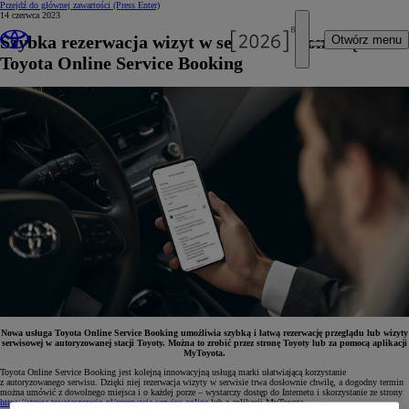
Przejdź do głównej zawartości
(Press Enter)
14 czerwca 2023
Szybka rezerwacja wizyt w serwisie z pomocą
Otwórz menu
Toyota Online Service Booking
Nowa usługa Toyota Online Service Booking umożliwia szybką i łatwą rezerwację przeglądu lub wizyty
serwisowej w autoryzowanej stacji Toyoty. Można to zrobić przez stronę Toyoty lub za pomocą aplikacji
MyToyota.
Toyota Online Service Booking jest kolejną innowacyjną usługą marki ułatwiającą korzystanie
z autoryzowanego serwisu. Dzięki niej rezerwacja wizyty w serwisie trwa dosłownie chwilę, a dogodny termin
można umówić z dowolnego miejsca i o każdej porze – wystarczy dostęp do Internetu i skorzystanie ze strony
https://struga.toyotaszczecin.pl/rezerwacja-serwisu-online
lub z aplikacji MyToyota.