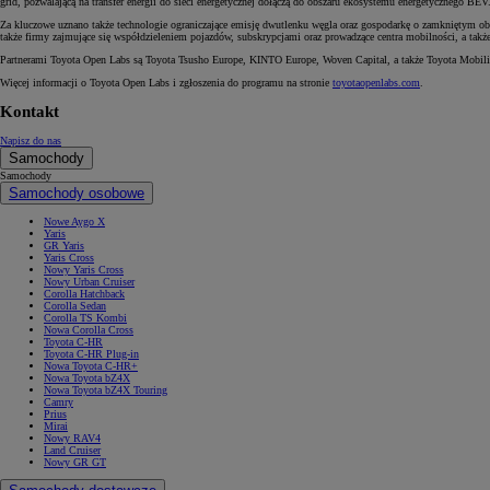
grid, pozwalającą na transfer energii do sieci energetycznej dołączą do obszaru ekosystemu energetycznego 
Za kluczowe uznano także technologie ograniczające emisję dwutlenku węgla oraz gospodarkę o zamkniętym 
także firmy zajmujące się współdzieleniem pojazdów, subskrypcjami oraz prowadzące centra mobilności, a także 
Partnerami Toyota Open Labs są Toyota Tsusho Europe, KINTO Europe, Woven Capital, a także Toyota Mobili
Więcej informacji o Toyota Open Labs i zgłoszenia do programu na stronie
toyotaopenlabs.com
.
Kontakt
Napisz do nas
Samochody
Samochody
Samochody osobowe
Nowe Aygo X
Yaris
GR Yaris
Yaris Cross
Nowy Yaris Cross
Nowy Urban Cruiser
Corolla Hatchback
Corolla Sedan
Corolla TS Kombi
Nowa Corolla Cross
Toyota C-HR
Toyota C-HR Plug-in
Nowa Toyota C-HR+
Nowa Toyota bZ4X
Nowa Toyota bZ4X Touring
Camry
Prius
Mirai
Nowy RAV4
Land Cruiser
Nowy GR GT