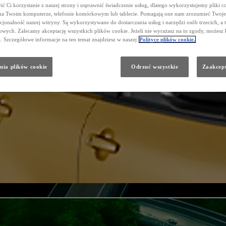
ć Ci korzystanie z naszej strony i usprawnić świadczenie usług, dlatego wykorzystujemy pliki co
na Twoim komputerze, telefonie komórkowym lub tablecie. Pomagają one nam zrozumieć Twoje 
cjonalność naszej witryny. Są wykorzystywane do dostarczania usług i narzędzi osób trzecich, a 
wych. Zalecamy akceptację wszystkich plików cookie. Jeżeli nie wyrażasz na to zgody, możesz 
a. Szczegółowe informacje na ten temat znajdziesz w naszej
Polityce plików cookie.
nia plików cookie
Odrzuć wszystkie
Zaakcept