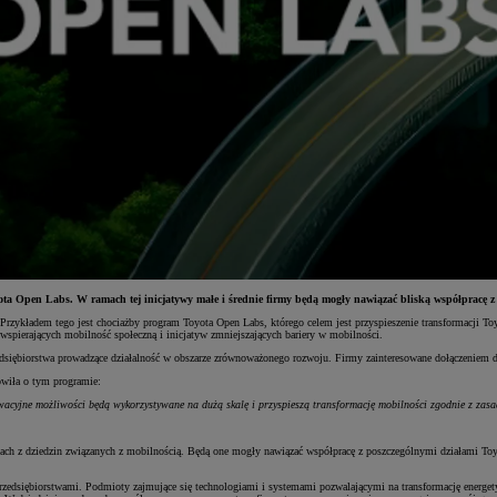
ota Open Labs. W ramach tej inicjatywy małe i średnie firmy będą mogły nawiązać bliską współpracę z
zykładem tego jest chociażby program Toyota Open Labs, którego celem jest przyspieszenie transformacji Toyot
spierających mobilność społeczną i inicjatyw zmniejszających bariery w mobilności.
rzedsiębiorstwa prowadzące działalność w obszarze zrównoważonego rozwoju. Firmy zainteresowane dołączeniem
wiła o tym programie:
nowacyjne możliwości będą wykorzystywane na dużą skalę i przyspieszą transformację mobilności zgodnie z z
iach z dziedzin związanych z mobilnością. Będą one mogły nawiązać współpracę z poszczególnymi działami Toyo
ębiorstwami. Podmioty zajmujące się technologiami i systemami pozwalającymi na transformację energetyczną, 