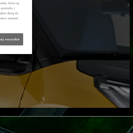
okie, które są
potrzeby i
także służą do
łatwo zmienić
uj wszystkie