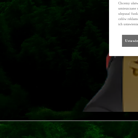
Chcemy ułatwi
umieszczane 
ulepszać funk
celów reklamo
ich ustawieni
Ustawie