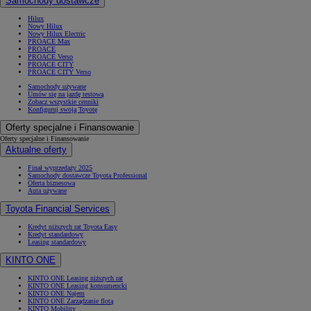
Samochody dostawcze
Hilux
Nowy Hilux
Nowy Hilux Electric
PROACE Max
PROACE
PROACE Verso
PROACE CITY
PROACE CITY Verso
Samochody używane
Umów się na jazdę testową
Zobacz wszystkie cenniki
Konfiguruj swoją Toyotę
Oferty specjalne i Finansowanie
Oferty specjalne i Finansowanie
Aktualne oferty
Finał wyprzedaży 2025
Samochody dostawcze Toyota Professional
Oferta biznesowa
Auta używane
Toyota Financial Services
Kredyt niższych rat Toyota Easy
Kredyt standardowy
Leasing standardowy
KINTO ONE
KINTO ONE Leasing niższych rat
KINTO ONE Leasing konsumencki
KINTO ONE Najem
KINTO ONE Zarządzanie flotą
KINTO Mobility