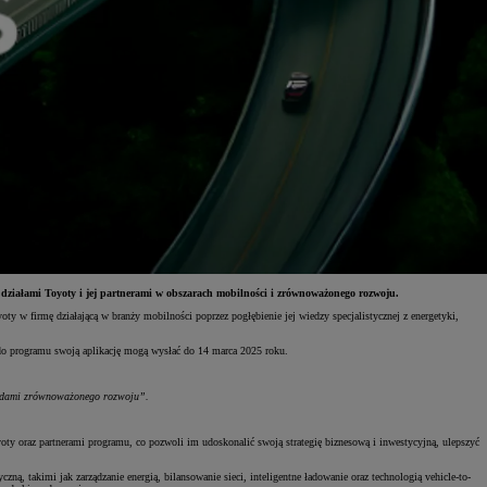
 działami Toyoty i jej partnerami w obszarach mobilności i zrównoważonego rozwoju.
y w firmę działającą w branży mobilności poprzez pogłębienie jej wiedzy specjalistycznej z energetyki,
 do programu swoją aplikację mogą wysłać do 14 marca 2025 roku.
asadami zrównoważonego rozwoju”.
ty oraz partnerami programu, co pozwoli im udoskonalić swoją strategię biznesową i inwestycyjną, ulepszyć
takimi jak zarządzanie energią, bilansowanie sieci, inteligentne ładowanie oraz technologią vehicle-to-