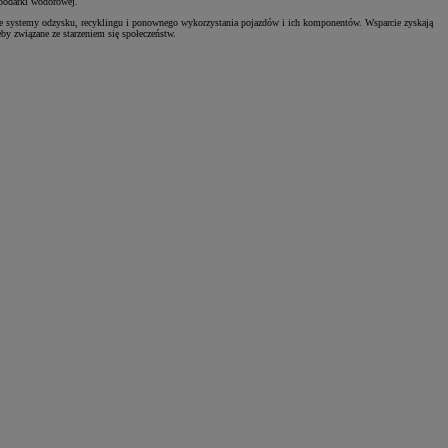
spodarki wodorowej.
ne systemy odzysku, recyklingu i ponownego wykorzystania pojazdów i ich komponentów. Wsparcie zyskają
eby związane ze starzeniem się społeczeństw.