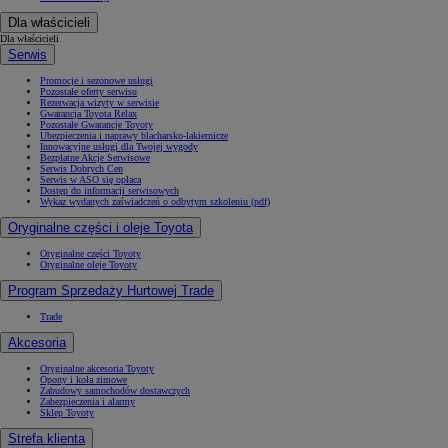
Dla właścicieli
Dla właścicieli
Serwis
Promocje i sezonowe usługi
Pozostałe oferty serwisu
Rezerwacja wizyty w serwisie
Gwarancja Toyota Relax
Pozostałe Gwarancje Toyoty
Ubezpieczenia i naprawy blacharsko-lakiernicze
Innowacyjne usługi dla Twojej wygody
Bezpłatne Akcje Serwisowe
Serwis Dobrych Cen
Serwis w ASO się opłaca
Dostęp do informacji serwisowych
Wykaz wydanych zaświadczeń o odbytym szkoleniu (pdf)
Oryginalne części i oleje Toyota
Oryginalne części Toyoty
Oryginalne oleje Toyoty
Program Sprzedaży Hurtowej Trade
Trade
Akcesoria
Oryginalne akcesoria Toyoty
Opony i koła zimowe
Zabudowy samochodów dostawczych
Zabezpieczenia i alarmy
Sklep Toyoty
Strefa klienta