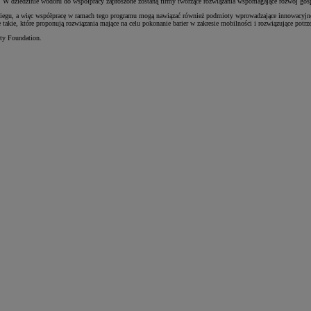
BEV. W dziedzinie wodoru do współpracy zaproszone zostaną firmy tworzące rozwiązania wspomagające rozwój go
obiegu, a więc współpracę w ramach tego programu mogą nawiązać również podmioty wprowadzające innowacyj
takie, które proponują rozwiązania mające na celu pokonanie barier w zakresie mobilności i rozwiązujące potrz
ty Foundation.