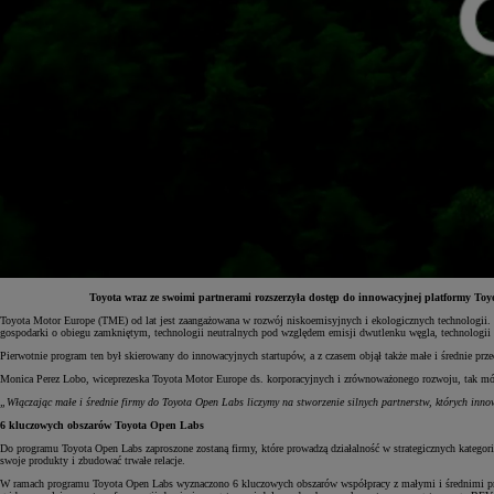
Toyota wraz ze swoimi partnerami rozszerzyła dostęp do innowacyjnej platformy Toy
Toyota Motor Europe (TME) od lat jest zaangażowana w rozwój niskoemisyjnych i ekologicznych technologii. Pr
gospodarki o obiegu zamkniętym, technologii neutralnych pod względem emisji dwutlenku węgla, technologii w
Od
81 900 zł
Pierwotnie program ten był skierowany do innowacyjnych startupów, a z czasem objął także małe i średnie p
Yaris Cross
Monica Perez Lobo, wiceprezeska Toyota Motor Europe ds. korporacyjnych i zrównoważonego rozwoju, tak mó
HYBRID
„Włączając małe i średnie firmy do Toyota Open Labs liczymy na stworzenie silnych partnerstw, których in
6 kluczowych obszarów Toyota Open Labs
Do programu Toyota Open Labs zaproszone zostaną firmy, które prowadzą działalność w strategicznych kategor
swoje produkty i zbudować trwałe relacje.
W ramach programu Toyota Open Labs wyznaczono 6 kluczowych obszarów współpracy z małymi i średnimi przedsi