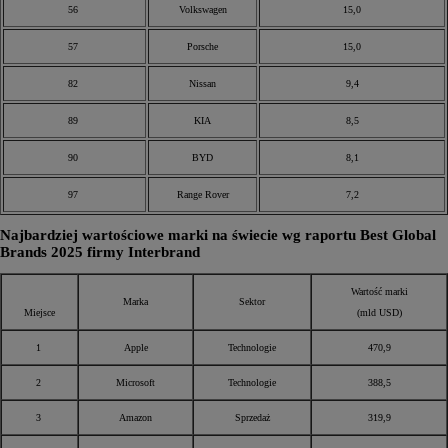
56
Volkswagen
15,0
57
Porsche
15,0
82
Nissan
9,4
89
KIA
8,5
90
BYD
8,1
97
Range Rover
7,2
Najbardziej wartościowe marki na świecie wg raportu Best Global
Brands 2025 firmy Interbrand
Wartość marki
Marka
Sektor
Miejsce
(mld USD)
1
Apple
Technologie
470,9
2
Microsoft
Technologie
388,5
3
Amazon
Sprzedaż
319,9