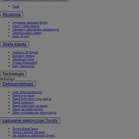
Trade
Akcesoria
Oryginalne akcesoria Toyoty
Opony i koła zimowe
Zabudowy samochodów dostawczych
Zabezpieczenia i alarmy
Sklep Toyoty
Strefa klienta
Aplikacja MyToyota
Instrukcje obsługi
Aktualizacja map
System Bluetooth®
Karty Ratownicze
Technologie
Technologie
Elektromobilność
Lider elektromobilności
Napęd hybrydowy
Napęd hybrydowy typu plug-in
Napęd wodorowy
Napęd elektryczny na baterię
Zasięg aut elektrycznych
Zalety posiadania aut elektrycznych
Ładowanie elektrycznej Toyoty
Toyota HomeCharge
Toyota Charging Network
Jak naładować elektryczną Toyotę?