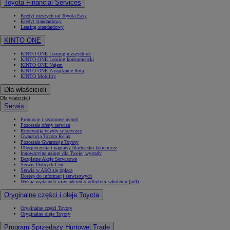
Toyota Financial Services
Kredyt niższych rat Toyota Easy
Kredyt standardowy
Leasing standardowy
KINTO ONE
KINTO ONE Leasing niższych rat
KINTO ONE Leasing konsumencki
KINTO ONE Najem
KINTO ONE Zarządzanie flotą
KINTO Mobility
Dla właścicieli
Dla właścicieli
Serwis
Promocje i sezonowe usługi
Pozostałe oferty serwisu
Rezerwacja wizyty w serwisie
Gwarancja Toyota Relax
Pozostałe Gwarancje Toyoty
Ubezpieczenia i naprawy blacharsko-lakiernicze
Innowacyjne usługi dla Twojej wygody
Bezpłatne Akcje Serwisowe
Serwis Dobrych Cen
Serwis w ASO się opłaca
Dostęp do informacji serwisowych
Wykaz wydanych zaświadczeń o odbytym szkoleniu (pdf)
Oryginalne części i oleje Toyota
Oryginalne części Toyoty
Oryginalne oleje Toyoty
Program Sprzedaży Hurtowej Trade