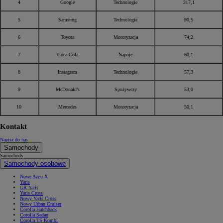
4
Google
Technologie
317,1
5
Samsung
Technologie
90,5
6
Toyota
Motoryzacja
74,2
7
Coca-Cola
Napoje
60,1
8
Instagram
Technologie
57,3
9
McDonald’s
Spożywczy
53,0
10
Mercedes
Motoryzacja
50,1
Kontakt
Napisz do nas
Samochody
Samochody
Samochody osobowe
Nowe Aygo X
Yaris
GR Yaris
Yaris Cross
Nowy Yaris Cross
Nowy Urban Cruiser
Corolla Hatchback
Corolla Sedan
Corolla TS Kombi