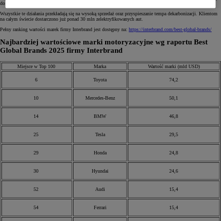
do samochodów produkcyjnych.
Wszystkie te działania przekładają się na wysoką sprzedaż oraz przyspieszanie tempa dekarbonizacji. Klientom
na całym świecie dostarczono już ponad 30 mln zelektryfikowanych aut.
Pełny ranking wartości marek firmy Interbrand jest dostępny na:
https://interbrand.com/best-global-brands/
Najbardziej wartościowe marki motoryzacyjne wg raportu Best
Global Brands 2025 firmy Interbrand
Miejsce w Top 100
Marka
Wartość marki (mld USD)
6
Toyota
74,2
10
Mercedes-Benz
50,1
14
BMW
46,8
25
Tesla
29,5
29
Honda
24,8
30
Hyundai
24,6
52
Audi
15,4
54
Ferrari
15,4