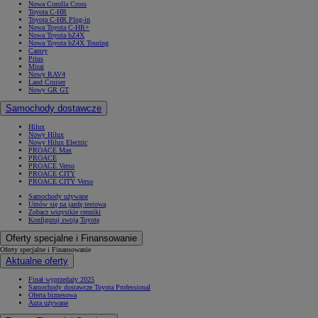
Nowa Corolla Cross
Toyota C-HR
Toyota C-HR Plug-in
Nowa Toyota C-HR+
Nowa Toyota bZ4X
Nowa Toyota bZ4X Touring
Camry
Prius
Mirai
Nowy RAV4
Land Cruiser
Nowy GR GT
Samochody dostawcze
Hilux
Nowy Hilux
Nowy Hilux Electric
PROACE Max
PROACE
PROACE Verso
PROACE CITY
PROACE CITY Verso
Samochody używane
Umów się na jazdę testową
Zobacz wszystkie cenniki
Konfiguruj swoją Toyotę
Oferty specjalne i Finansowanie
Oferty specjalne i Finansowanie
Aktualne oferty
Finał wyprzedaży 2025
Samochody dostawcze Toyota Professional
Oferta biznesowa
Auta używane