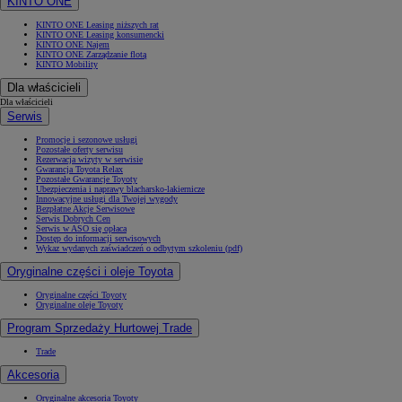
KINTO ONE
KINTO ONE Leasing niższych rat
KINTO ONE Leasing konsumencki
KINTO ONE Najem
KINTO ONE Zarządzanie flotą
KINTO Mobility
Dla właścicieli
Dla właścicieli
Serwis
Promocje i sezonowe usługi
Pozostałe oferty serwisu
Rezerwacja wizyty w serwisie
Gwarancja Toyota Relax
Pozostałe Gwarancje Toyoty
Ubezpieczenia i naprawy blacharsko-lakiernicze
Innowacyjne usługi dla Twojej wygody
Bezpłatne Akcje Serwisowe
Serwis Dobrych Cen
Serwis w ASO się opłaca
Dostęp do informacji serwisowych
Wykaz wydanych zaświadczeń o odbytym szkoleniu (pdf)
Oryginalne części i oleje Toyota
Oryginalne części Toyoty
Oryginalne oleje Toyoty
Program Sprzedaży Hurtowej Trade
Trade
Akcesoria
Oryginalne akcesoria Toyoty