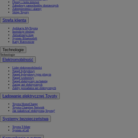
Opony i koła zimowe
Zabudowy samochodów dostawczych
Zabezpieczenia i alarmy
Sklep Toyoty
Strefa klienta
Aplikacja MyToyota
Instrukcje obsługi
Aktualizacja map
System Bluetooth®
Karty Ratownicze
Technologie
Technologie
Elektromobilność
Lider elektromobilności
Napęd hybrydowy
Napęd hybrydowy typu plug-in
Napęd wodorowy
Napęd elektryczny na baterię
Zasięg aut elektrycznych
Zalety posiadania aut elektrycznych
Ładowanie elektrycznej Toyoty
Toyota HomeCharge
Toyota Charging Network
Jak naładować elektryczną Toyotę?
Systemy bezpieczeństwa
Toyota T-Mate
System eCall