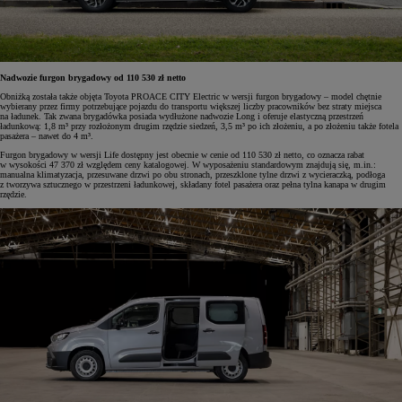
Nadwozie furgon brygadowy od 110 530 zł netto
Obniżką została także objęta Toyota PROACE CITY Electric w wersji furgon brygadowy – model chętnie
wybierany przez firmy potrzebujące pojazdu do transportu większej liczby pracowników bez straty miejsca
na ładunek. Tak zwana brygadówka posiada wydłużone nadwozie Long i oferuje elastyczną przestrzeń
ładunkową: 1,8 m³ przy rozłożonym drugim rzędzie siedzeń, 3,5 m³ po ich złożeniu, a po złożeniu także fotela
pasażera – nawet do 4 m³.
Furgon brygadowy w wersji Life dostępny jest obecnie w cenie od 110 530 zł netto, co oznacza rabat
w wysokości 47 370 zł względem ceny katalogowej. W wyposażeniu standardowym znajdują się, m.in.:
manualna klimatyzacja, przesuwane drzwi po obu stronach, przeszklone tylne drzwi z wycieraczką, podłoga
z tworzywa sztucznego w przestrzeni ładunkowej, składany fotel pasażera oraz pełna tylna kanapa w drugim
rzędzie.