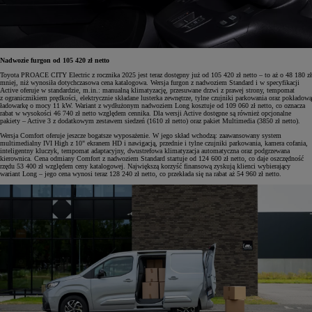
Nadwozie furgon od 105 420 zł netto
Toyota PROACE CITY Electric z rocznika 2025 jest teraz dostępny już od 105 420 zł netto – to aż o 48 180 zł
mniej, niż wynosiła dotychczasowa cena katalogowa. Wersja furgon z nadwoziem Standard i w specyfikacji
Active oferuje w standardzie, m.in.: manualną klimatyzację, przesuwane drzwi z prawej strony, tempomat
z ogranicznikiem prędkości, elektrycznie składane lusterka zewnętrze, tylne czujniki parkowania oraz pokładową
ładowarkę o mocy 11 kW. Wariant z wydłużonym nadwoziem Long kosztuje od 109 060 zł netto, co oznacza
rabat w wysokości 46 740 zł netto względem cennika. Dla wersji Active dostępne są również opcjonalne
pakiety – Active 3 z dodatkowym zestawem siedzeń (1610 zł netto) oraz pakiet Multimedia (3850 zł netto).
Wersja Comfort oferuje jeszcze bogatsze wyposażenie. W jego skład wchodzą: zaawansowany system
multimedialny IVI High z 10" ekranem HD i nawigacją, przednie i tylne czujniki parkowania, kamera cofania,
inteligentny kluczyk, tempomat adaptacyjny, dwustrefowa klimatyzacja automatyczna oraz podgrzewana
kierownica. Cena odmiany Comfort z nadwoziem Standard startuje od 124 600 zł netto, co daje oszczędność
rzędu 53 400 zł względem ceny katalogowej. Największą korzyść finansową zyskują klienci wybierający
wariant Long – jego cena wynosi teraz 128 240 zł netto, co przekłada się na rabat aż 54 960 zł netto.