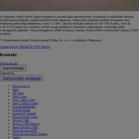
W bogatszej wersji Active furgon brygadowy posiada także automatyczne wycieraczki z czujnikiem deszczu,
światła przeciwmgielne, pełnowymiarowe koło zapasowe, elektrycznie składane lusterka zewnętrzne oraz
trójfazową ładowarkę pokładową o mocy 11 kW. Cena tej odmiany startuje od 114 730 zł netto, czyli aż
o 49 170 zł taniej niż wcześniej. Klienci mogą dodatkowo rozszerzyć wyposażenie, wybierając jeden
z dostępnych pakietów: Vision Brygadowy (2380 zł netto), Comfort Vision (5950 zł netto) lub Comfort (7350
zł netto).
* Finansowanie oferuje Toyota Leasing Polska Sp. z o.o. z siedzibą w Warszawie.
Cennik Toyoty PROACE CITY Electric
Kontakt
Napisz do nas
Samochody
Samochody
Samochody osobowe
Nowe Aygo X
Yaris
GR Yaris
Yaris Cross
Nowy Yaris Cross
Nowy Urban Cruiser
Corolla Hatchback
Corolla Sedan
Corolla TS Kombi
Nowa Corolla Cross
Toyota C-HR
Toyota C-HR Plug-in
Nowa Toyota C-HR+
Nowa Toyota bZ4X
Nowa Toyota bZ4X Touring
Camry