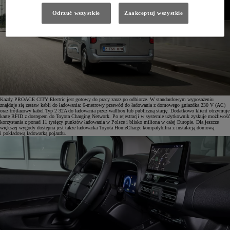
Odrzuć wszystkie
Zaakceptuj wszystkie
Każdy PROACE CITY Electric jest gotowy do pracy zaraz po odbiorze. W standardowym wyposażeniu
znajduje się zestaw kabli do ładowania: 6-metrowy przewód do ładowania z domowego gniazdka 230 V (AC)
oraz trójfazowy kabel Typ 2 32A do ładowania przez wallbox lub publiczną stację. Dodatkowo klient otrzymuje
kartę RFID z dostępem do Toyota Charging Network. Po rejestracji w systemie użytkownik zyskuje możliwość
korzystania z ponad 11 tysięcy punktów ładowania w Polsce i blisko miliona w całej Europie. Dla jeszcze
większej wygody dostępna jest także ładowarka Toyota HomeCharge kompatybilna z instalacją domową
i pokładową ładowarką pojazdu.