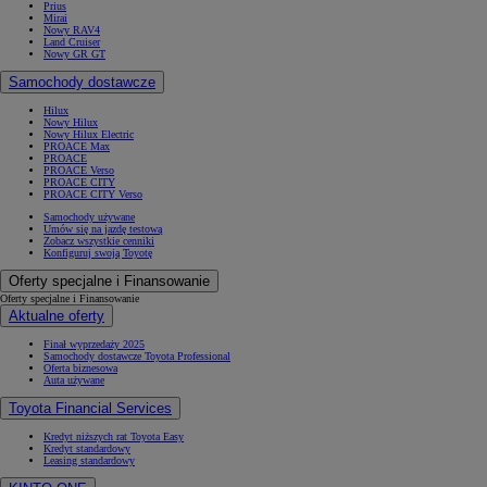
Prius
Mirai
Nowy RAV4
Land Cruiser
Nowy GR GT
Samochody dostawcze
Hilux
Nowy Hilux
Nowy Hilux Electric
PROACE Max
PROACE
PROACE Verso
PROACE CITY
PROACE CITY Verso
Samochody używane
Umów się na jazdę testową
Zobacz wszystkie cenniki
Konfiguruj swoją Toyotę
Oferty specjalne i Finansowanie
Oferty specjalne i Finansowanie
Aktualne oferty
Finał wyprzedaży 2025
Samochody dostawcze Toyota Professional
Oferta biznesowa
Auta używane
Toyota Financial Services
Kredyt niższych rat Toyota Easy
Kredyt standardowy
Leasing standardowy