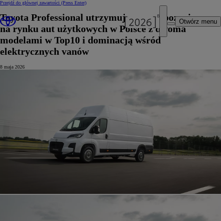
Przejdź do głównej zawartości
(Press Enter)
Toyota Professional utrzymuje mocną pozycję
Otwórz menu
na rynku aut użytkowych w Polsce z dwoma
modelami w Top10 i dominacją wśród
elektrycznych vanów
8 maja 2026