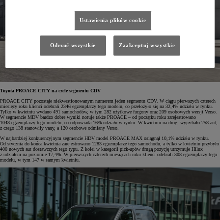
Ustawienia plików cookie
Odrzuć wszystkie
Zaakceptuj wszystkie
Toyota PROACE CITY na czele segmentu CDV
PROACE CITY pozostaje niekwestionowanym numerem jeden segmentu CDV. W ciągu pierwszych czterech
miesięcy roku klienci odebrali 2346 egzemplarzy tego modelu, co przełożyło się na 32,4% udziału w rynku.
Tylko w kwietniu wydano 491 samochodów, w tym 282 użytkowe furgony oraz 209 osobowych wersji Verso.
W segmencie MDV bardzo dobre wyniki notuje także PROACE – od początku roku zarejestrowano
1048 egzemplarzy tego modelu, co odpowiada 16% udziału w rynku. W kwietniu na drogi wyjechało 258 aut,
z czego 138 stanowiły vany, a 120 osobowe odmiany Verso.
W najbardziej konkurencyjnym segmencie HDV model PROACE MAX osiągnął 10,1% udziału w rynku.
Od stycznia do końca kwietnia zarejestrowano 1283 egzemplarze tego samochodu, a tylko w kwietniu przybyło
400 nowych aut dostawczych tego typu. Z kolei w kategorii pick-upów drugą pozycję utrzymuje Hilux
z udziałem na poziomie 17,4%. W pierwszych czterech miesiącach roku klienci odebrali 308 egzemplarzy tego
modelu, w tym 147 w samym kwietniu.