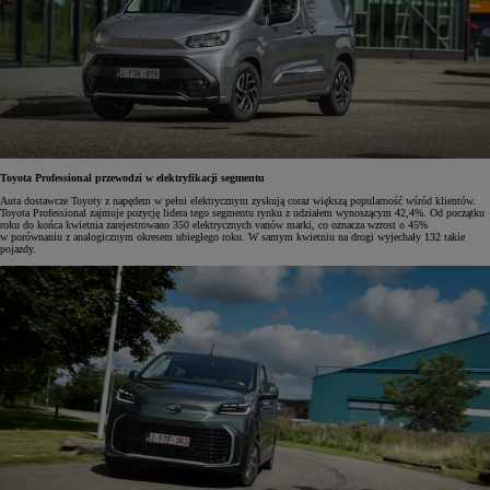
Toyota Professional przewodzi w elektryfikacji segmentu
Auta dostawcze Toyoty z napędem w pełni elektrycznym zyskują coraz większą popularność wśród klientów.
Toyota Professional zajmuje pozycję lidera tego segmentu rynku z udziałem wynoszącym 42,4%. Od początku
roku do końca kwietnia zarejestrowano 350 elektrycznych vanów marki, co oznacza wzrost o 45%
w porównaniu z analogicznym okresem ubiegłego roku. W samym kwietniu na drogi wyjechały 132 takie
pojazdy.