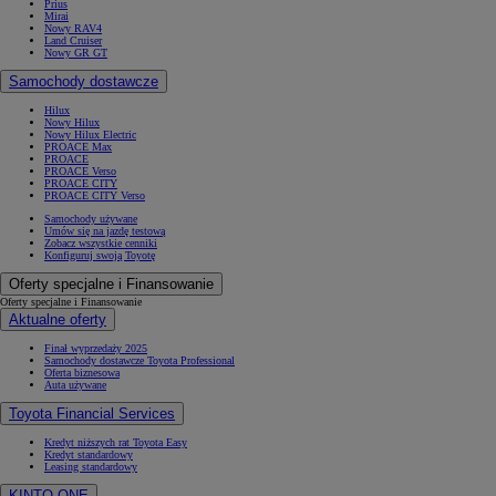
Prius
Mirai
Nowy RAV4
Land Cruiser
Nowy GR GT
Samochody dostawcze
Hilux
Nowy Hilux
Nowy Hilux Electric
PROACE Max
PROACE
PROACE Verso
PROACE CITY
PROACE CITY Verso
Samochody używane
Umów się na jazdę testową
Zobacz wszystkie cenniki
Konfiguruj swoją Toyotę
Oferty specjalne i Finansowanie
Oferty specjalne i Finansowanie
Aktualne oferty
Finał wyprzedaży 2025
Samochody dostawcze Toyota Professional
Oferta biznesowa
Auta używane
Toyota Financial Services
Kredyt niższych rat Toyota Easy
Kredyt standardowy
Leasing standardowy
KINTO ONE