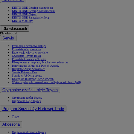
KINTO ONE Leasing niższych rat
KINTO ONE Leasing konsumencki
KINTO ONE Najem
KINTO ONE Zarządzanie flotą
KINTO Mobility
Dla właścicieli
Dla właścicieli
Serwis
Promocje i sezonowe usługi
Pozostałe oferty serwisu
Rezerwacja wizyty w serwisie
Gwarancja Toyota Relax
Pozostałe Gwarancje Toyoty
Ubezpieczenia i naprawy blacharsko-lakiernicze
Innowacyjne usługi dla Twojej wygody
Bezpłatne Akcje Serwisowe
Serwis Dobrych Cen
Serwis w ASO się opłaca
Dostęp do informacji serwisowych
Wykaz wydanych zaświadczeń o odbytym szkoleniu (pdf)
Oryginalne części i oleje Toyota
Oryginalne części Toyoty
Oryginalne oleje Toyoty
Program Sprzedaży Hurtowej Trade
Trade
Akcesoria
Oryginalne akcesoria Toyoty