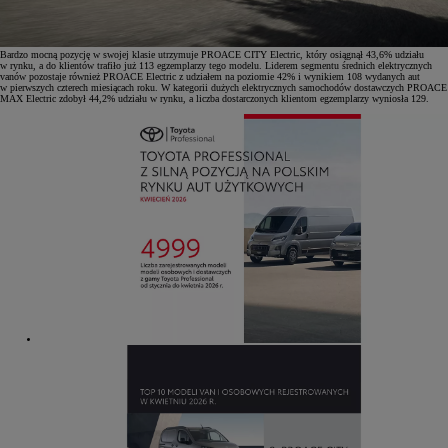
Bardzo mocną pozycję w swojej klasie utrzymuje PROACE CITY Electric, który osiągnął 43,6% udziału
w rynku, a do klientów trafiło już 113 egzemplarzy tego modelu. Liderem segmentu średnich elektrycznych
vanów pozostaje również PROACE Electric z udziałem na poziomie 42% i wynikiem 108 wydanych aut
w pierwszych czterech miesiącach roku. W kategorii dużych elektrycznych samochodów dostawczych PROACE
MAX Electric zdobył 44,2% udziału w rynku, a liczba dostarczonych klientom egzemplarzy wyniosła 129.