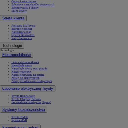
Opony i koła zimowe
Zabudowy samochodów dostawczych
Zabezpieczenia i alarmy
Sklep Toyoty
Strefa klienta
Aplikacja MyToyota
Instrukcje obsługi
Aktualizacja map
System Bluetooth®
Karty Ratownicze
Technologie
Technologie
Elektromobilność
Lider elektromobilności
Napęd hybrydowy
Napęd hybrydowy typu plug-in
Napęd wodorowy
Napęd elektryczny na baterię
Zasięg aut elektrycznych
Zalety posiadania aut elektrycznych
Ładowanie elektrycznej Toyoty
Toyota HomeCharge
Toyota Charging Network
Jak naładować elektryczną Toyotę?
Systemy bezpieczeństwa
Toyota T-Mate
System eCall
Komunikacja z autem