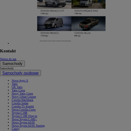
Kontakt
Napisz do nas
Samochody
Samochody
Samochody osobowe
Nowe Aygo X
Yaris
GR Yaris
Yaris Cross
Nowy Yaris Cross
Nowy Urban Cruiser
Corolla Hatchback
Corolla Sedan
Corolla TS Kombi
Nowa Corolla Cross
Toyota C-HR
Toyota C-HR Plug-in
Nowa Toyota C-HR+
Nowa Toyota bZ4X
Nowa Toyota bZ4X Touring
Camry