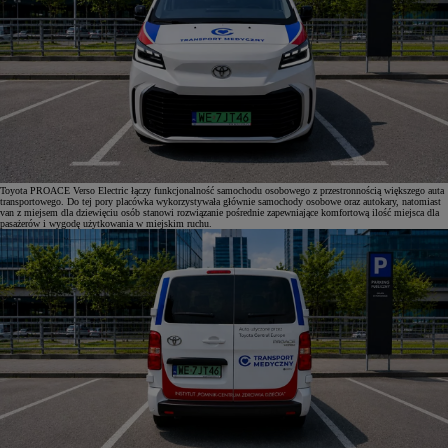
Toyota PROACE Verso Electric łączy funkcjonalność samochodu osobowego z przestronnością większego auta
transportowego. Do tej pory placówka wykorzystywała głównie samochody osobowe oraz autokary, natomiast
van z miejsem dla dziewięciu osób stanowi rozwiązanie pośrednie zapewniające komfortową ilość miejsca dla
pasażerów i wygodę użytkowania w miejskim ruchu.