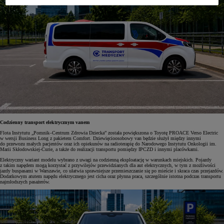
Codzienny transport elektrycznym vanem
Flota Instytutu „Pomnik–Centrum Zdrowia Dziecka” została powiększona o Toyotę PROACE Verso Electric
w wersji Business Long z pakietem Comfort. Dziewięcioosobowy van będzie służył między innymi
do przewozu małych pacjentów oraz ich opiekunów na radioterapię do Narodowego Instytutu Onkologii im.
Marii Skłodowskiej-Curie, a także do realizacji transportu pomiędzy IPCZD i innymi placówkami.
Elektryczny wariant modelu wybrano z uwagi na codzienną eksploatację w warunkach miejskich. Pojazdy
z takim napędem mogą korzystać z przywilejów przewidzianych dla aut elektrycznych, w tym z możliwości
jazdy buspasami w Warszawie, co ułatwia sprawniejsze przemieszczanie się po mieście i skraca czas przejazdów.
Dodatkowym atutem napędu elektrycznego jest cicha oraz płynna praca, szczególnie istotna podczas transportu
najmłodszych pasażerów.