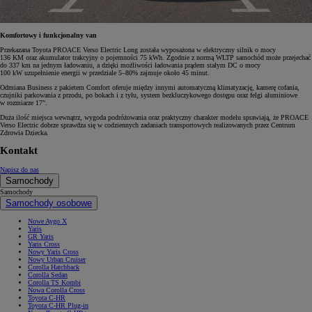
Komfortowy i funkcjonalny van
Przekazana Toyota PROACE Verso Electric Long została wyposażona w elektryczny silnik o mocy
136 KM oraz akumulator trakcyjny o pojemności 75 kWh. Zgodnie z normą WLTP samochód może przejechać
do 337 km na jednym ładowaniu, a dzięki możliwości ładowania prądem stałym DC o mocy
100 kW uzupełnienie energii w przedziale 5–80% zajmuje około 45 minut.
Odmiana Business z pakietem Comfort oferuje między innymi automatyczną klimatyzację, kamerę cofania,
czujniki parkowania z przodu, po bokach i z tyłu, system bezkluczykowego dostępu oraz felgi aluminiowe
w rozmiarze 17".
Duża ilość miejsca wewnątrz, wygoda podróżowania oraz praktyczny charakter modelu sprawiają, że PROACE
Verso Electric dobrze sprawdza się w codziennych zadaniach transportowych realizowanych przez Centrum
Zdrowia Dziecka.
Kontakt
Napisz do nas
Samochody
Samochody
Samochody osobowe
Nowe Aygo X
Yaris
GR Yaris
Yaris Cross
Nowy Yaris Cross
Nowy Urban Cruiser
Corolla Hatchback
Corolla Sedan
Corolla TS Kombi
Nowa Corolla Cross
Toyota C-HR
Toyota C-HR Plug-in