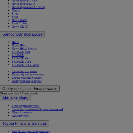
Nowa Toyota C-HR+
Nowa Toyota bZ4X
Nowa Toyota bZ4X Touring
Camry
Prius
Mirai
Nowy RAV4
Land Cruiser
Nowy GR GT
Samochody dostawcze
Hilux
Nowy Hilux
Nowy Hilux Electric
PROACE Max
PROACE
PROACE Verso
PROACE CITY
PROACE CITY Verso
Samochody używane
Umów się na jazdę testową
Zobacz wszystkie cenniki
Konfiguruj swoją Toyotę
Oferty specjalne i Finansowanie
Oferty specjalne i Finansowanie
Aktualne oferty
Finał wyprzedaży 2025
Samochody dostawcze Toyota Professional
Oferta biznesowa
Auta używane
Toyota Financial Services
Kredyt niższych rat Toyota Easy