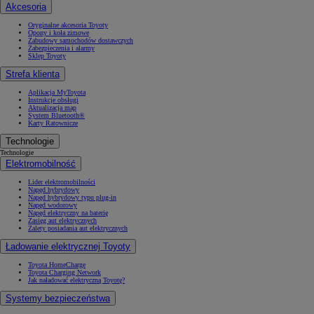
Akcesoria
Oryginalne akcesoria Toyoty
Opony i koła zimowe
Zabudowy samochodów dostawczych
Zabezpieczenia i alarmy
Sklep Toyoty
Strefa klienta
Aplikacja MyToyota
Instrukcje obsługi
Aktualizacja map
System Bluetooth®
Karty Ratownicze
Technologie
Technologie
Elektromobilność
Lider elektromobilności
Napęd hybrydowy
Napęd hybrydowy typu plug-in
Napęd wodorowy
Napęd elektryczny na baterię
Zasięg aut elektrycznych
Zalety posiadania aut elektrycznych
Ładowanie elektrycznej Toyoty
Toyota HomeCharge
Toyota Charging Network
Jak naładować elektryczną Toyotę?
Systemy bezpieczeństwa