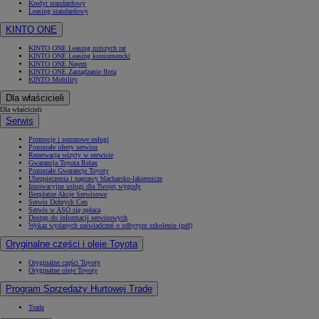
Kredyt standardowy
Leasing standardowy
KINTO ONE
KINTO ONE Leasing niższych rat
KINTO ONE Leasing konsumencki
KINTO ONE Najem
KINTO ONE Zarządzanie flotą
KINTO Mobility
Dla właścicieli
Dla właścicieli
Serwis
Promocje i sezonowe usługi
Pozostałe oferty serwisu
Rezerwacja wizyty w serwisie
Gwarancja Toyota Relax
Pozostałe Gwarancje Toyoty
Ubezpieczenia i naprawy blacharsko-lakiernicze
Innowacyjne usługi dla Twojej wygody
Bezpłatne Akcje Serwisowe
Serwis Dobrych Cen
Serwis w ASO się opłaca
Dostęp do informacji serwisowych
Wykaz wydanych zaświadczeń o odbytym szkoleniu (pdf)
Oryginalne części i oleje Toyota
Oryginalne części Toyoty
Oryginalne oleje Toyoty
Program Sprzedaży Hurtowej Trade
Trade