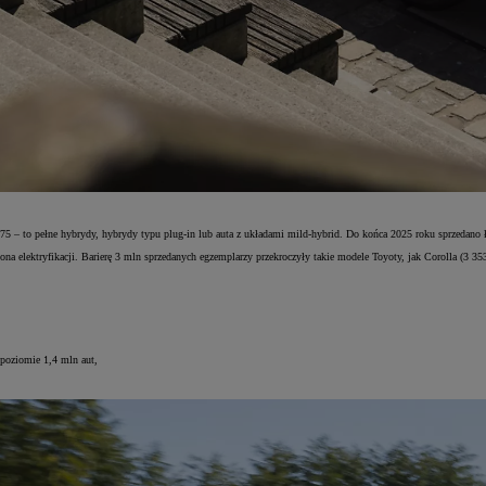
75 – to pełne hybrydy, hybrydy typu plug-in lub auta z układami mild-hybrid. Do końca 2025 roku sprzedano
ona elektryfikacji. Barierę 3 mln sprzedanych egzemplarzy przekroczyły takie modele Toyoty, jak Corolla (3 3
 poziomie 1,4 mln aut,
.