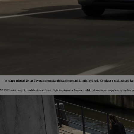
W ciągu niemal 29 lat Toyota sprzedała globalnie ponad 31 mln hybryd. Co piąta z nich została
W 1997 roku na rynku zadebiutował Prius. Była to pierwsza Toyota z zelektryfikowanym napędem hybrydowym
Od
81 900 zł
Yaris Cross
HYBRID