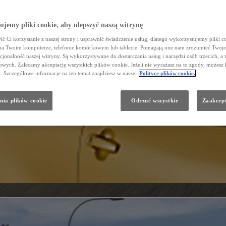
jemy pliki cookie, aby ulepszyć naszą witrynę
ć Ci korzystanie z naszej strony i usprawnić świadczenie usług, dlatego wykorzystujemy pliki co
na Twoim komputerze, telefonie komórkowym lub tablecie. Pomagają one nam zrozumieć Twoje 
cjonalność naszej witryny. Są wykorzystywane do dostarczania usług i narzędzi osób trzecich, a 
wych. Zalecamy akceptację wszystkich plików cookie. Jeżeli nie wyrażasz na to zgody, możesz 
a. Szczegółowe informacje na ten temat znajdziesz w naszej
Polityce plików cookie.
nia plików cookie
Odrzuć wszystkie
Zaakcept