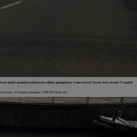
ryd marki sprzedaż przekroczyła milion egzemplarzy. Gama hybryd Toyoty liczy obecnie 75 modeli
4 hybrydy. W Europie sprzedano 6 168 070 takich aut.