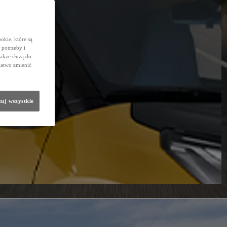
okie, które są
potrzeby i
także służą do
łatwo zmienić
uj wszystkie