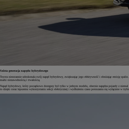
Od
105 300 zł
Corolla Hatchback
HYBRID
Szósta generacja napędu hybrydowego
Toyota nieustannie udoskonala swój napęd hybrydowy, zwiększając jego efektywność i obniżając emisję spalin
marki niezawodnością i trwałością.
Napęd hybrydowy, który początkowo dostępny był tylko w jednym modelu, obecnie napędza pojazdy z niemal w
to dzięki coraz lepszemu wykorzystaniu sekcji elektrycznej i wydłużeniu czasu poruszania się wyłącznie w tryb