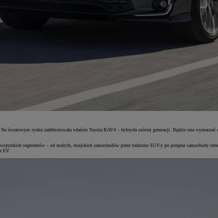
. Na światowym rynku zadebiutowała właśnie Toyota RAV4 – hybryda szóstej generacji. Będzie ona wyznaczać n
szystkich segmentów – od małych, miejskich samochodów przez rodzinne SUV-y po potężne samochody terenowe
ie EV.