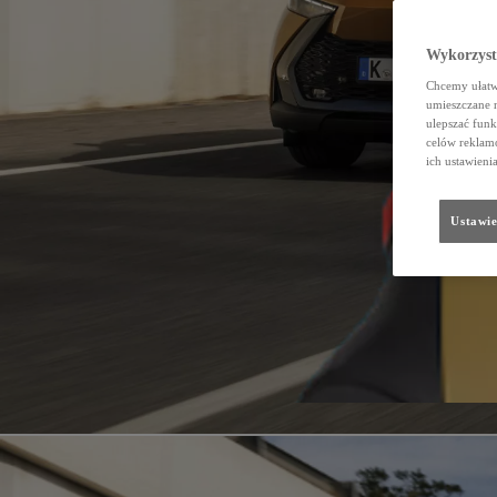
Wykorzystu
Chcemy ułatwi
umieszczane 
ulepszać funk
celów reklamo
ich ustawieni
Ustawie