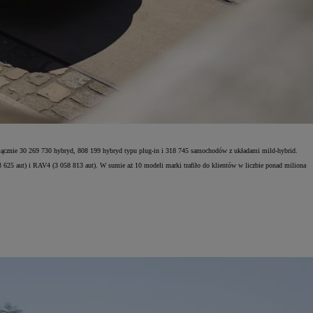
 łącznie 30 269 730 hybryd, 808 199 hybryd typu plug-in i 318 745 samochodów z układami mild-hybrid.
53 625 aut) i RAV4 (3 058 813 aut). W sumie aż 10 modeli marki trafiło do klientów w liczbie ponad miliona