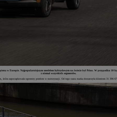
 kupiona w Europie. Najpopularniejszym modelem hybrydowym na świecie był Prius. W przypadku 10 hyb
z niemal wszystkich segmentów.
, która zapoczątkowała ogromny przełom w motoryzacji. Od tego czasu marka dostarczyła klientom 31 396 67