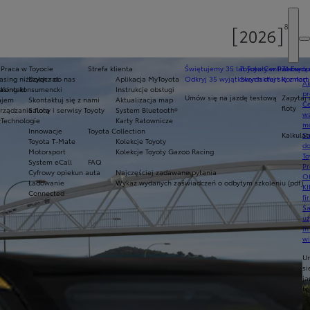
Praca w Toyocie
Strefa klienta
Świętujemy 35 lat Toyoty w Polsce
Toyota Central Europ
Zarządza
sing niższych rat
Dołącz do nas
Aplikacja MyToyota
Odkryj 35 wyjątkowych ofert
Skontaktuj się z nam
Komfort 
Ak
asing konsumencki
Kontakt
Instrukcje obsługi
pr
Umów się na jazdę testową
Zapytaj 
ajem
Skontaktuj się z nami
Aktualizacja map
Ce
floty
ządzanie flotą
Salony i serwisy Toyoty
System Bluetooth®
ws
y
Technologie
Karty Ratownicze
mo
Innowacje
Toyota Collection
Kalkulat
S
Toyota T-Mate
Kolekcje Toyoty
do
Motorsport
Kolekcje Toyoty Gazoo Racing
To
System eCall
FAQ
Pr
Cyfrowy opiekun auta
Najczęściej zadawane pytania
Of
Ładowanie
Wykaz wydanych zaświadczeń o odbytym szkoleniu (pdf)
KI
Connected
fi
S
u
in
w
U
si
ja
te