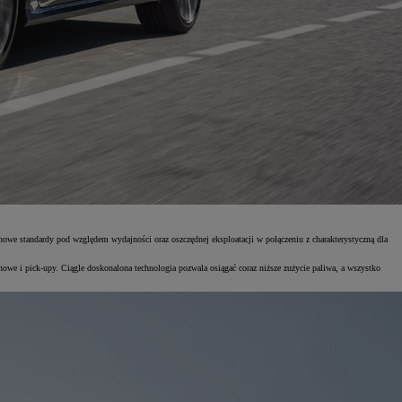
owe standardy pod względem wydajności oraz oszczędnej eksploatacji w połączeniu z charakterystyczną dla
 i pick-upy. Ciągle doskonalona technologia pozwala osiągać coraz niższe zużycie paliwa, a wszystko