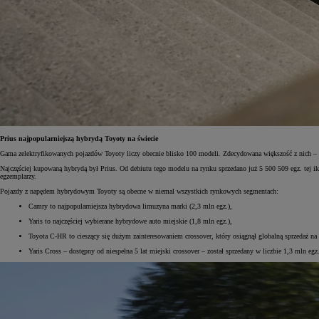
Prius najpopularniejszą hybrydą Toyoty na świecie
Gama zelektryfikowanych pojazdów Toyoty liczy obecnie blisko 100 modeli. Zdecydowana większość z nich – 
Najczęściej kupowaną hybrydą był Prius. Od debiutu tego modelu na rynku sprzedano już 5 500 509 egz. tej ik
egzemplarzy.
Pojazdy z napędem hybrydowym Toyoty są obecne w niemal wszystkich rynkowych segmentach:
Camry to najpopularniejsza hybrydowa limuzyna marki (2,3 mln egz.),
Yaris to najczęściej wybierane hybrydowe auto miejskie (1,8 mln egz.),
Toyota C-HR to cieszący się dużym zainteresowaniem crossover, który osiągnął globalną sprzedaż na
Yaris Cross – dostępny od niespełna 5 lat miejski crossover – został sprzedany w liczbie 1,3 mln egz