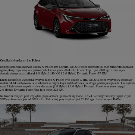
Corolla hybrydą nr 1 w Polsce
Najpopularniejszą hybrydą Toyoty w Polsce jest Corolla. Od 2019 roku sprzedano 80 909 zelektryfikowanych
egzemplarzy tego auta, a w pierwszych 4 miesiącach 2024 roku klienci kupili już 7340 egz. Corolla jest
obecnie dostępna z silnikami 1.8 Hybrid 140 KM i 2.0 Hybrid Dynamic Force 197 KM.
Drugą najczęściej wybieraną hybrydą marki w Polsce była Toyota C-HR. Od 2016 roku hybrydowy crossover
znalazł 54 643 nabywców, a w salonach w całym kraju zadebiutowała już druga generacja tego auta. Do wyboru
są aż 3 hybrydowe napędy – dwa klasyczne (1.8 Hybrid i 2.0 Hybrid Dynamic Force) oraz nowy napęd
2.0 Hybrid Dynamic Force Plug-in o mocy 223 KM.
Na trzecim miejscu pod względem popularności uplasował się model RAV4. Zelektryfikowany napęd w tym
SUV-ie oferowany jest od 2015 roku. Od tamtej pory kupiono już 52 150 egz. hybrydowych RAV4.