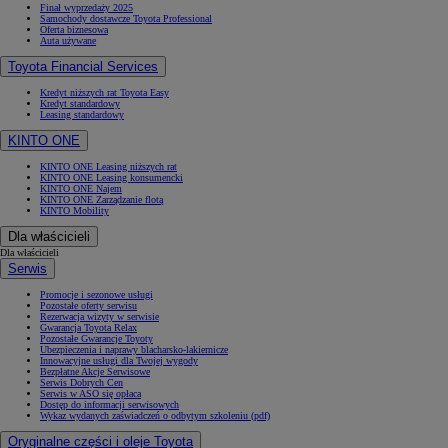
Finał wyprzedaży 2025
Samochody dostawcze Toyota Professional
Oferta biznesowa
Auta używane
Toyota Financial Services
Kredyt niższych rat Toyota Easy
Kredyt standardowy
Leasing standardowy
KINTO ONE
KINTO ONE Leasing niższych rat
KINTO ONE Leasing konsumencki
KINTO ONE Najem
KINTO ONE Zarządzanie flotą
KINTO Mobility
Dla właścicieli
Dla właścicieli
Serwis
Promocje i sezonowe usługi
Pozostałe oferty serwisu
Rezerwacja wizyty w serwisie
Gwarancja Toyota Relax
Pozostałe Gwarancje Toyoty
Ubezpieczenia i naprawy blacharsko-lakiernicze
Innowacyjne usługi dla Twojej wygody
Bezpłatne Akcje Serwisowe
Serwis Dobrych Cen
Serwis w ASO się opłaca
Dostęp do informacji serwisowych
Wykaz wydanych zaświadczeń o odbytym szkoleniu (pdf)
Oryginalne części i oleje Toyota