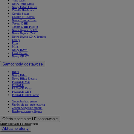
Yaris Cross
Nowy Yaris Cross
Nowy Urban Cruiser
Corolla Hatchback
Corolla Sedan
Corolla TS Kombi
Nowa Corolla Cross
Toyota C-HR
Toyota C-HR Plug-in
Nowa Toyota C-HR+
Nowa Toyota bZ4X
Nowa Toyota bZ4X Touring
Camry
Prius
Mirai
Nowy RAV4
Land Cruiser
Nowy GR GT
Samochody dostawcze
Hilux
Nowy Hilux
Nowy Hilux Electric
PROACE Max
PROACE
PROACE Verso
PROACE CITY
PROACE CITY Verso
Samochody używane
Umów się na jazdę testową
Zobacz wszystkie cenniki
Konfiguruj swoją Toyotę
Oferty specjalne i Finansowanie
Oferty specjalne i Finansowanie
Aktualne oferty