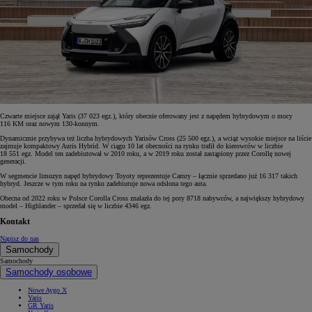
Czwarte miejsce zajął Yaris (37 023 egz.), który obecnie oferowany jest z napędem hybrydowym o mocy
116 KM oraz nowym 130-konnym.
Dynamicznie przybywa też liczba hybrydowych Yarisów Cross (25 500 egz.), a wciąż wysokie miejsce na liście
zajmuje kompaktowy Auris Hybrid. W ciągu 10 lat obecności na rynku trafił do kierowców w liczbie
18 551 egz. Model ten zadebiutował w 2010 roku, a w 2019 roku został zastąpiony przez Corollę nowej
generacji.
W segmencie limuzyn napęd hybrydowy Toyoty reprezentuje Camry – łącznie sprzedano już 16 317 takich
hybryd. Jeszcze w tym roku na rynku zadebiutuje nowa odsłona tego auta.
Obecna od 2022 roku w Polsce Corolla Cross znalazła do tej pory 8718 nabywców, a największy hybrydowy
model – Highlander – sprzedał się w liczbie 4346 egz.
Kontakt
Napisz do nas
Samochody
Samochody
Samochody osobowe
Nowe Aygo X
Yaris
GR Yaris