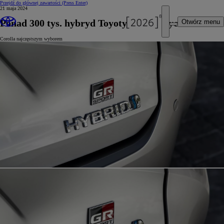
Przejdź do głównej zawartości
(Press Enter)
21 maja 2024
Ponad 300 tys. hybryd Toyoty sprzedanych w Polsce
Otwórz menu
Corolla najczęstszym wyborem