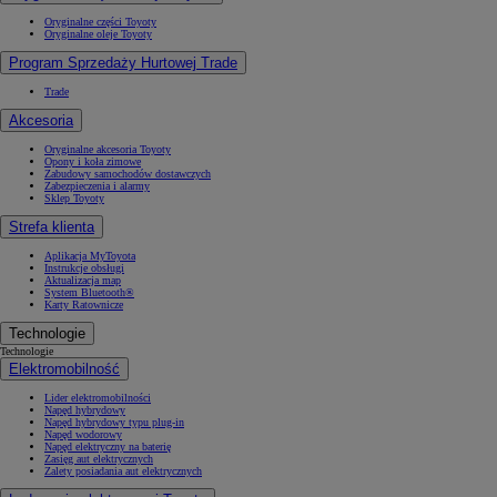
Oryginalne części Toyoty
Oryginalne oleje Toyoty
Program Sprzedaży Hurtowej Trade
Trade
Akcesoria
Oryginalne akcesoria Toyoty
Opony i koła zimowe
Zabudowy samochodów dostawczych
Zabezpieczenia i alarmy
Sklep Toyoty
Strefa klienta
Aplikacja MyToyota
Instrukcje obsługi
Aktualizacja map
System Bluetooth®
Karty Ratownicze
Technologie
Technologie
Elektromobilność
Lider elektromobilności
Napęd hybrydowy
Napęd hybrydowy typu plug-in
Napęd wodorowy
Napęd elektryczny na baterię
Zasięg aut elektrycznych
Zalety posiadania aut elektrycznych